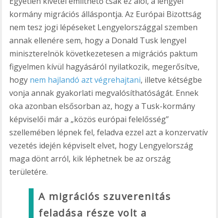
Egyetlen kivétel említhető csak ez alól, a lengyel
kormány migrációs álláspontja. Az Európai Bizottság
nem tesz jogi lépéseket Lengyelországgal szemben
annak ellenére sem, hogy a Donald Tusk lengyel
miniszterelnök következetesen a migrációs paktum
figyelmen kívül hagyásáról nyilatkozik, megerősítve,
hogy
nem hajlandó azt végrehajtani
, illetve kétségbe
vonja annak gyakorlati megvalósíthatóságát. Ennek
oka azonban elsősorban az, hogy a Tusk-kormány
képviselői már a „közös európai felelősség”
szellemében lépnek fel, feladva ezzel azt a konzervatív
vezetés idején képviselt elvet, hogy Lengyelország
maga dönt arról, kik léphetnek be az ország
területére.
A migrációs szuverenitás
feladása része volt a