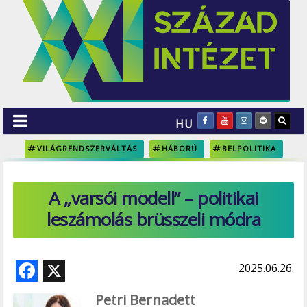
HU
VILÁGRENDSZERVÁLTÁS
HÁBORÚ
BELPOLITIKA
A „varsói modell” – politikai
leszámolás brüsszeli módra
F
X
2025.06.26.
ac
Petri Bernadett