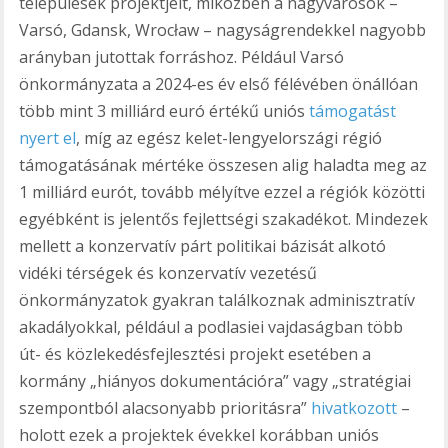
települések projektjeit, miközben a nagyvárosok –
Varsó, Gdansk, Wrocław – nagyságrendekkel nagyobb
arányban jutottak forráshoz. Például Varsó
önkormányzata a 2024-es év első félévében önállóan
több mint 3 milliárd euró értékű uniós
támogatást
nyert el
, míg az egész kelet-lengyelországi régió
támogatásának mértéke összesen alig haladta meg az
1 milliárd eurót, tovább mélyítve ezzel a régiók közötti
egyébként is jelentős fejlettségi szakadékot. Mindezek
mellett a konzervatív párt politikai bázisát alkotó
vidéki térségek és konzervatív vezetésű
önkormányzatok gyakran találkoznak adminisztratív
akadályokkal, például a podlasiei vajdaságban több
út- és közlekedésfejlesztési projekt esetében a
kormány „hiányos dokumentációra” vagy „stratégiai
szempontból alacsonyabb prioritásra”
hivatkozott
–
holott ezek a projektek évekkel korábban uniós