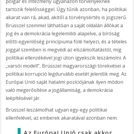
polgár és intézmény ugyanazon törvényeknek
tartozik felelősséggel. Úgy tűnik azonban, ha politikai
akarat van rá, akad, akitől a törvénysértés is jogszerű.
Brüsszel szemmel láthatóan a saját oldalán állókat a
jog és a demokrácia legelemibb alapelve, a bíróság
előtti egyenlőség princípiuma fölé helyezi, és a tételes
joggal szemben is megvédi az elszámoltatástól, míg
politikai ellenzékével jogi úton igyekszik leszámolni. A
„varsói modell”, Brüsszel magyarországi törekvései a
politikai korrupció legdurvább esetét jelenítik meg. Az
Európai Unió saját hatalmi pozíciójának ilyen módon
való megerősítése a jogállamiság, a demokrácia
leépítésével jár.
Brüsszel leszámolhat ugyan egy-egy politikai
ellenfelével, az emberek akaratával azonban nem.
Az Európai Unió csak akkor