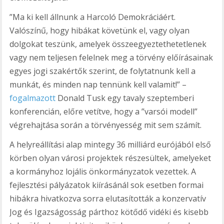
”Ma ki kell állnunk a Harcoló Demokráciáért.
Valószínű, hogy hibákat követünk el, vagy olyan
dolgokat teszünk, amelyek összeegyeztethetetlenek
vagy nem teljesen felelnek meg a törvény előírásainak
egyes jogi szakértők szerint, de folytatnunk kell a
munkát, és minden nap tennünk kell valamit!” –
fogalmazott
Donald Tusk egy tavaly szeptemberi
konferencián, előre vetítve, hogy a ”varsói modell”
végrehajtása során a törvényesség mit sem számít.
A helyreállítási alap mintegy 36 milliárd eurójából első
körben olyan városi projektek részesültek, amelyeket
a kormányhoz lojális önkormányzatok vezettek. A
fejlesztési pályázatok kiírásánál sok esetben formai
hibákra hivatkozva sorra elutasították a konzervatív
Jog és Igazságosság párthoz kötődő vidéki és kisebb