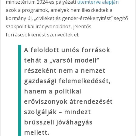
minisztérium 2024‑es pályázati
ütemterve alapján
azok a programok, amelyek nem illeszkedtek a
kormány új, „civileket és gender‑érzékenyítést” segítő
szakpolitikai irányvonalához, jelentős
forráscsökkenést szenvedtek el.
A feloldott uniós források
tehát a „varsói modell”
részeként nem a nemzet
gazdasági felemelkedését,
hanem a politikai
erőviszonyok átrendezését
szolgálják – mindezt
brüsszeli jóváhagyás
mellett.