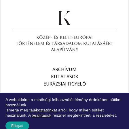
ARCHÍVUM
KUTATÁSOK
EURÁZSIAI FIGYELŐ
Impresszum
A weboldalon a minőségi felhasználói élmény érdekében sütiket
Jogi nyilatkozat
használunk.
Ismerje meg
tájékoztatónkat
arról, hogy milyen sütiket
Adatkezelési tájékoztató
használunk. A
beállítások
résznél megtekintheti a részleteket.
Elfogad