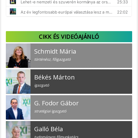
CIKK ÉS VIDEÓAJÁNLÓ
Schmidt Mária
történész, főigazgató
Békés Márton
igazgató
G. Fodor Gábor
stratégiai igazgató
Galló Béla
tudományos főmunkatárs