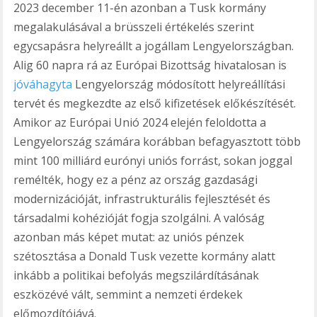
2023 december 11-én azonban a Tusk kormány
megalakulásával a brüsszeli értékelés szerint
egycsapásra helyreállt a jogállam Lengyelországban.
Alig 60 napra rá az Európai Bizottság hivatalosan is
jóváhagyta
Lengyelország módosított helyreállítási
tervét és megkezdte az első kifizetések előkészítését.
Amikor az Európai Unió 2024 elején feloldotta a
Lengyelország számára korábban befagyasztott több
mint 100 milliárd eurónyi uniós forrást, sokan joggal
remélték, hogy ez a pénz az ország gazdasági
modernizációját, infrastrukturális fejlesztését és
társadalmi kohézióját fogja szolgálni. A valóság
azonban más képet mutat: az uniós pénzek
szétosztása a Donald Tusk vezette kormány alatt
inkább a politikai befolyás megszilárdításának
eszközévé vált, semmint a nemzeti érdekek
előmozdítójává.