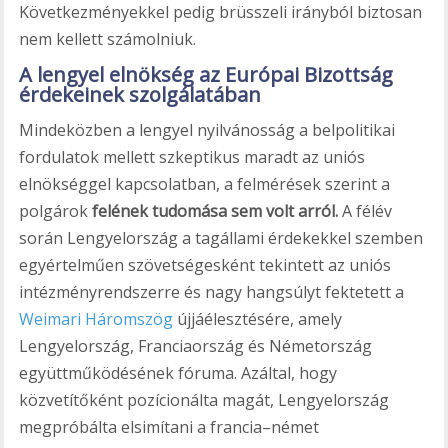
Következményekkel pedig brüsszeli irányból biztosan
nem kellett számolniuk.
A lengyel elnökség az Európai Bizottság
érdekeinek szolgálatában
Mindeközben a lengyel nyilvánosság a belpolitikai
fordulatok mellett szkeptikus maradt az uniós
elnökséggel kapcsolatban, a felmérések szerint a
polgárok
felének tudomása sem volt arról.
A félév
során Lengyelország a tagállami érdekekkel szemben
egyértelműen szövetségesként tekintett az uniós
intézményrendszerre és nagy hangsúlyt fektetett a
Weimari Háromszög
újjáélesztésére, amely
Lengyelország, Franciaország és Németország
együttműködésének fóruma. Azáltal, hogy
közvetítőként pozícionálta magát, Lengyelország
megpróbálta elsimítani a francia–német