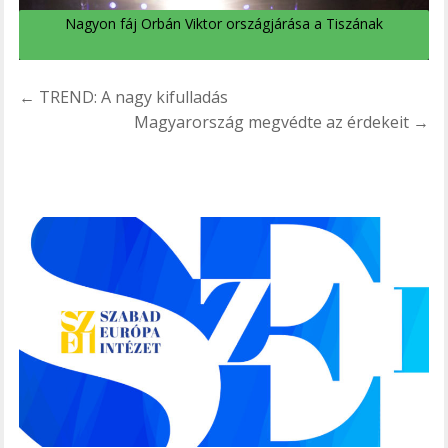
Nagyon fáj Orbán Viktor országjárása a Tiszának
Bejegyzés
← TREND: A nagy kifulladás
navigáció
Magyarország megvédte az érdekeit →