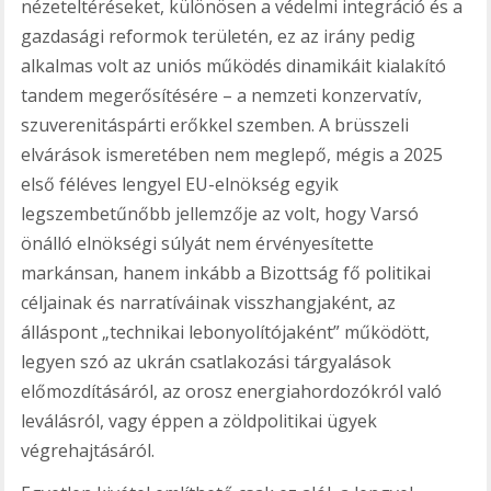
nézeteltéréseket, különösen a védelmi integráció és a
gazdasági reformok területén, ez az irány pedig
alkalmas volt az uniós működés dinamikáit kialakító
tandem megerősítésére – a nemzeti konzervatív,
szuverenitáspárti erőkkel szemben. A brüsszeli
elvárások ismeretében nem meglepő, mégis a 2025
első féléves lengyel EU-elnökség egyik
legszembetűnőbb jellemzője az volt, hogy Varsó
önálló elnökségi súlyát nem érvényesítette
markánsan, hanem inkább a Bizottság fő politikai
céljainak és narratíváinak visszhangjaként, az
álláspont „technikai lebonyolítójaként” működött,
legyen szó az ukrán csatlakozási tárgyalások
előmozdításáról, az orosz energiahordozókról való
leválásról, vagy éppen a zöldpolitikai ügyek
végrehajtásáról.