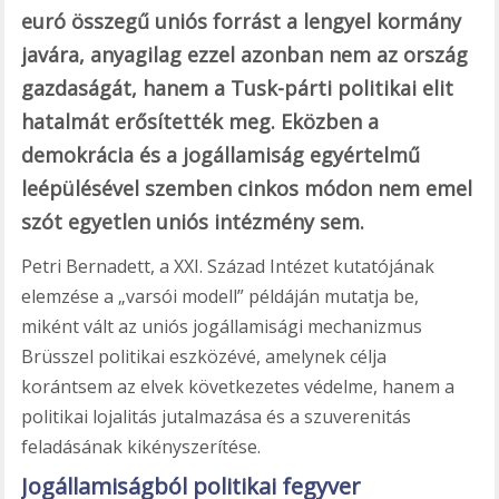
euró összegű uniós forrást a lengyel kormány
javára, anyagilag ezzel azonban nem az ország
gazdaságát, hanem a Tusk-párti politikai elit
hatalmát erősítették meg. Eközben a
demokrácia és a jogállamiság egyértelmű
leépülésével szemben cinkos módon nem emel
szót egyetlen uniós intézmény sem.
Petri Bernadett, a XXI. Század Intézet kutatójának
elemzése a „varsói modell” példáján mutatja be,
miként vált az uniós jogállamisági mechanizmus
Brüsszel politikai eszközévé, amelynek célja
korántsem az elvek következetes védelme, hanem a
politikai lojalitás jutalmazása és a szuverenitás
feladásának kikényszerítése.
Jogállamiságból politikai fegyver