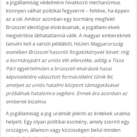
a jogállamiság védelmére hivatkozó mechanizmus
könnyen válhat politikai fegyverré – feltéve, ha éppen
az a cél. Amikor azonban egy kormány megfelel
Brüsszel ideológiai elvárásainak, a jogállami elvek
megsértése láthatatlanná válik. A magyar embereknek
tanulni kell a varsói példából, hiszen
Magyarország
esetében Brüsszel hasonló forgatókönyvet követ: míg
a kormánypárt az uniós elit ellenzéke, addig a Tisza
Párt egyértelműen a brüsszeli elvárások hazai
képviseletére választott formációként tűnik fel,
amelyet az uniós hatalmi központ támogatásával
próbálnak hatalomra segíteni. Ennek ára azonban az
emberek bizalma.
A jogállamiság a jog uralmát jelenti az érdekek uralma
helyett. Egy olyan politikai eszmény, amely szerint egy
országon, államon vagy közösségen belül minden