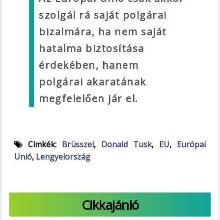
szolgál rá saját polgárai
bizalmára, ha nem saját
hatalma biztosítása
érdekében, hanem
polgárai akaratának
megfelelően jár el.
Címkék:
Brüsszel
,
Donald Tusk
,
EU
,
Európai
Unió
,
Lengyelország
Cikkajánló