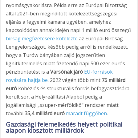
nyomásgyakorlásra. Példa erre az Európai Bizottság
által 2021-ben megindított kötelezettségszegési
eljárás a fegyelmi kamara ügyében, amelyhez
kapcsolódóan annak idején napi 1 millió euró összegű
bírság megfizetésére kötelezte
az Európai Bíróság
Lengyelországot, később pedig arról is rendelkezett,
hogy a Turów bányában zajló jogszerűtlen
lignitkitermelés miatt fizetendő napi 500 ezer eurós
pénzbüntetést is a
Varsónak járó
EU-források
rovására hajtja be
. 2022 végén több mint
75 milliárd
euró
kohéziós és strukturális forrás befagyasztására
került sor, a Helyreállítási Alapból pedig a
jogállamisági „szuper-mérföldkő” rendszer miatt
további
35,4 milliárd euró
maradt függőben
.
Gazdasági felemelkedés helyett politikai
alapon kiosztott milliárdok