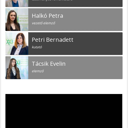
Halkó Petra
vezető elemző
Petri Bernadett
kutató
Tácsik Evelin
elemző