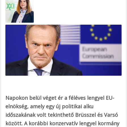
e
b
o
o
k
Napokon belül véget ér a féléves lengyel EU-
elnökség, amely egy új politikai alku
időszakának volt tekinthető Brüsszel és Varsó
között. A korábbi konzervatív lengyel kormány