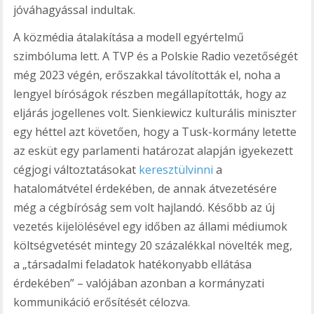
jóváhagyással indultak.
A közmédia átalakítása a modell egyértelmű
szimbóluma lett. A TVP és a Polskie Radio vezetőségét
még 2023 végén, erőszakkal távolították el, noha a
lengyel bíróságok részben megállapították, hogy az
eljárás jogellenes volt. Sienkiewicz kulturális miniszter
egy héttel azt követően, hogy a Tusk-kormány letette
az esküt egy parlamenti határozat alapján igyekezett
cégjogi változtatásokat
keresztülvinni
a
hatalomátvétel érdekében, de annak átvezetésére
még a cégbíróság sem volt hajlandó. Később az új
vezetés kijelölésével egy időben az állami médiumok
költségvetését mintegy 20 százalékkal növelték meg,
a „társadalmi feladatok hatékonyabb ellátása
érdekében” – valójában azonban a kormányzati
kommunikáció erősítését célozva.