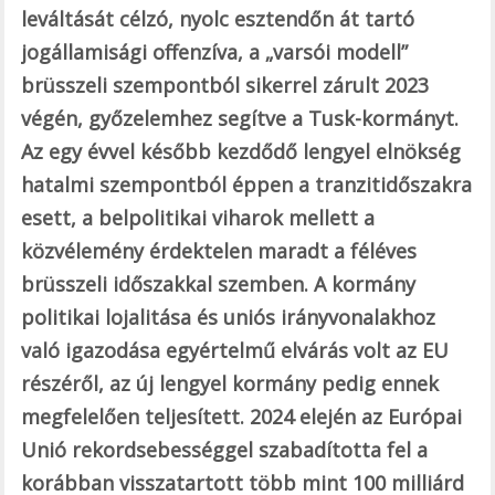
leváltását célzó, nyolc esztendőn át tartó
jogállamisági offenzíva, a „varsói modell”
brüsszeli szempontból sikerrel zárult 2023
végén, győzelemhez segítve a Tusk-kormányt.
Az egy évvel később kezdődő lengyel elnökség
hatalmi szempontból éppen a tranzitidőszakra
esett, a belpolitikai viharok mellett a
közvélemény érdektelen maradt a féléves
brüsszeli időszakkal szemben. A kormány
politikai lojalitása és uniós irányvonalakhoz
való igazodása egyértelmű elvárás volt az EU
részéről, az új lengyel kormány pedig ennek
megfelelően teljesített. 2024 elején az Európai
Unió rekordsebességgel szabadította fel a
korábban visszatartott több mint 100 milliárd