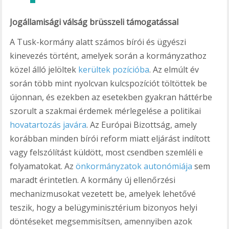
Jogállamisági válság brüsszeli támogatással
A Tusk-kormány alatt számos bírói és ügyészi
kinevezés történt, amelyek során a kormányzathoz
közel álló jelöltek
kerültek pozícióba
. Az elmúlt év
során több mint nyolcvan kulcspozíciót töltöttek be
újonnan, és ezekben az esetekben gyakran háttérbe
szorult a szakmai érdemek mérlegelése a politikai
hovatartozás javára
. Az Európai Bizottság, amely
korábban minden bírói reform miatt eljárást indított
vagy felszólítást küldött, most csendben szemléli e
folyamatokat. Az
önkormányzatok autonómiája
sem
maradt érintetlen. A kormány új ellenőrzési
mechanizmusokat vezetett be, amelyek lehetővé
teszik, hogy a belügyminisztérium bizonyos helyi
döntéseket megsemmisítsen, amennyiben azok