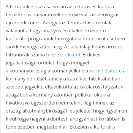
A források elosztása során az oktatás és kultúra
területén is hamar érzékelhetővé vált az ideológiai
újrarendeződés. Az egyházi fenntartású iskolák,
valamint a hagyományos értékeket közvetítő
kulturális programok támogatása több tucat esetben
csökkent vagy szűnt meg. Az államilag finanszírozott
hittanórák száma felére
csökkent
.
Érdekes
jogállamisági fordulat, hogy a lengyel
alkotmánybíróság alkotmányellenesnek
minősítette
a
kormány döntését, amely a katolikus hitoktatásban
szerzett jegyeket eltávolította az iskolai osztályzatok
átlagából, a kormány azonban politikai okokra
hivatkozva egyszerűen nem tekinti legitimnek az
ország alkotmánybíróságát, és jelezte, hogy figyelmen
kívül fogja hagyni a döntést, ahogyan azt korábban is
több esetben megtette már. Eközben a kulturális