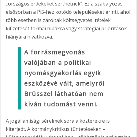
„országos érdekeket sérthetnek”. Ez a szabályozás
elsősorban a PiS-hez kötődő településeket érinti, ahol
több esetben is zárolták költségvetési tételek
kifizetését formai hibákra vagy stratégiai prioritások
hiányára hivatkozva.
A forrásmegvonás
valójában a politikai
nyomásgyakorlás egyik
eszközévé vált, amelyről
Brüsszel láthatóan nem
kíván tudomást venni.
A jogállamisági sérelmek sora a közterekre is
kiterjedt. A kormánykritikus tüntetéseken –