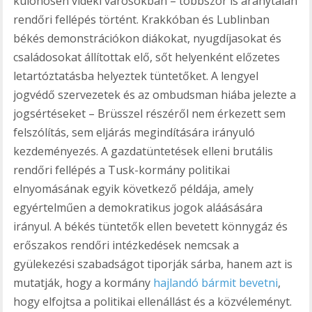
különösen vidéki városokban – többször is aránytalan
rendőri fellépés történt. Krakkóban és Lublinban
békés demonstrációkon diákokat, nyugdíjasokat és
családosokat állítottak elő, sőt helyenként előzetes
letartóztatásba helyeztek tüntetőket. A lengyel
jogvédő szervezetek és az ombudsman hiába jelezte a
jogsértéseket – Brüsszel részéről nem érkezett sem
felszólítás, sem eljárás megindítására irányuló
kezdeményezés. A gazdatüntetések elleni brutális
rendőri fellépés a Tusk-kormány politikai
elnyomásának egyik következő példája, amely
egyértelműen a demokratikus jogok aláásására
irányul. A békés tüntetők ellen bevetett könnygáz és
erőszakos rendőri intézkedések nemcsak a
gyülekezési szabadságot tiporják sárba, hanem azt is
mutatják, hogy a kormány
hajlandó bármit bevetni
,
hogy elfojtsa a politikai ellenállást és a közvéleményt.