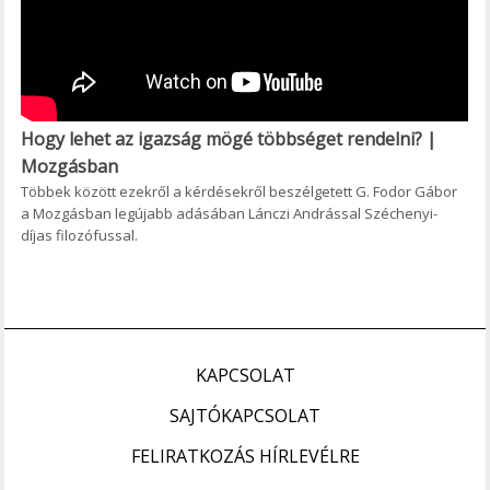
Hogy lehet az igazság mögé többséget rendelni? |
Mozgásban
Többek között ezekről a kérdésekről beszélgetett G. Fodor Gábor
a Mozgásban legújabb adásában Lánczi Andrással Széchenyi-
díjas filozófussal.
KAPCSOLAT
SAJTÓKAPCSOLAT
FELIRATKOZÁS HÍRLEVÉLRE