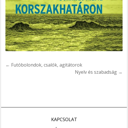
Bejegyzés
← Futóbolondok, csalók, agitátorok
navigáció
Nyelv és szabadság →
KAPCSOLAT