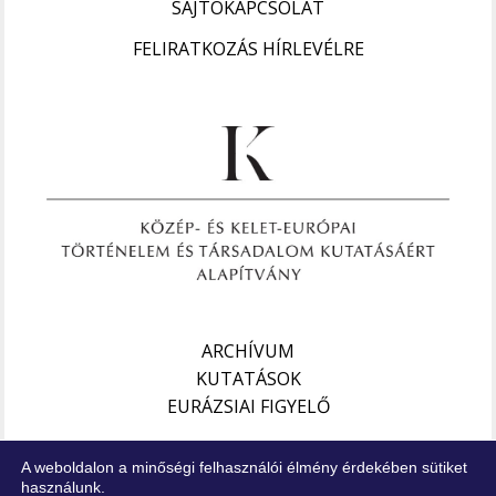
SAJTÓKAPCSOLAT
FELIRATKOZÁS HÍRLEVÉLRE
ARCHÍVUM
KUTATÁSOK
EURÁZSIAI FIGYELŐ
Impresszum
A weboldalon a minőségi felhasználói élmény érdekében sütiket
Jogi nyilatkozat
használunk.