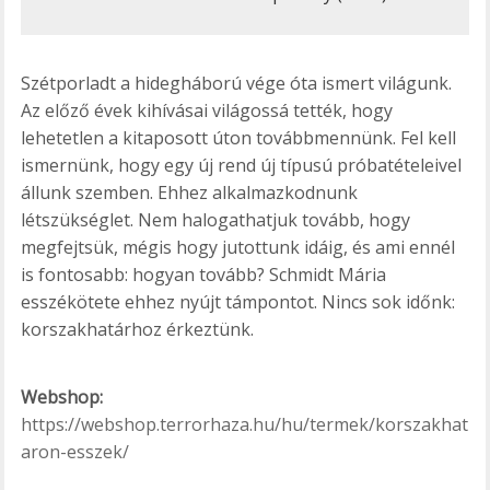
Szétporladt a hidegháború vége óta ismert világunk.
Az előző évek kihívásai világossá tették, hogy
lehetetlen a kitaposott úton továbbmennünk. Fel kell
ismernünk, hogy egy új rend új típusú próbatételeivel
állunk szemben. Ehhez alkalmazkodnunk
létszükséglet. Nem halogathatjuk tovább, hogy
megfejtsük, mégis hogy jutottunk idáig, és ami ennél
is fontosabb: hogyan tovább? Schmidt Mária
esszékötete ehhez nyújt támpontot. Nincs sok időnk:
korszakhatárhoz érkeztünk.
Webshop:
https://webshop.terrorhaza.hu/hu/termek/korszakhat
aron-esszek/