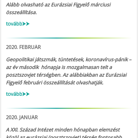
Alább olvasható az Eurázsiai Figyelő márciusi
összeállítása.
tovább⮞⮞
2020. FEBRUÁR
Geopolitikai játszmák, tüntetések, koronavírus-pánik –
az év második hónapja is mozgalmasan telt a
posztszovjet térségben. Az alábbiakban az Eurázsiai
Figyelő februári összeállítását olvashatják.
tovább⮞⮞
2020. JANUÁR
A XXI. Század Intézet minden hónapban elemzést
közöl az eurázsiai (posztszovjet) térség fontosabb