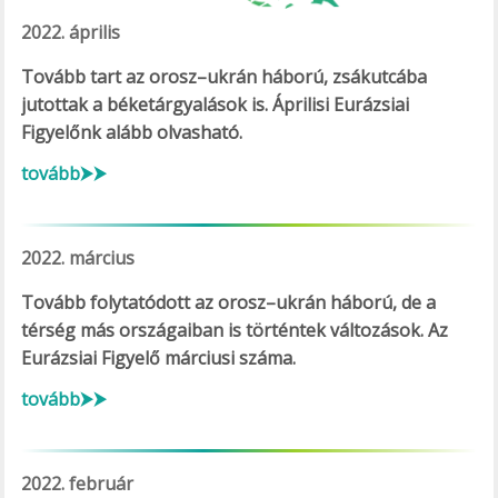
2022. április
Tovább tart az orosz–ukrán háború, zsákutcába
jutottak a béketárgyalások is. Áprilisi Eurázsiai
Figyelőnk alább olvasható.
tovább⮞⮞
2022. március
Tovább folytatódott az orosz–ukrán háború, de a
térség más országaiban is történtek változások. Az
Eurázsiai Figyelő márciusi száma.
tovább⮞⮞
2022. február