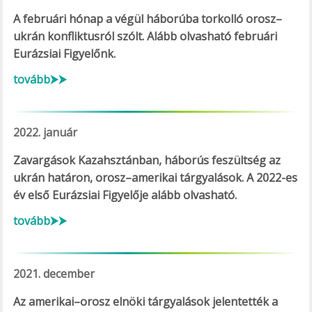
A februári hónap a végül háborúba torkolló orosz–
ukrán konfliktusról szólt. Alább olvasható februári
Eurázsiai Figyelőnk.
tovább⮞⮞
2022. január
Zavargások Kazahsztánban, háborús feszültség az
ukrán határon, orosz–amerikai tárgyalások. A 2022-es
év első Eurázsiai Figyelője alább olvasható.
tovább⮞⮞
2021. december
Az amerikai–orosz elnöki tárgyalások jelentették a