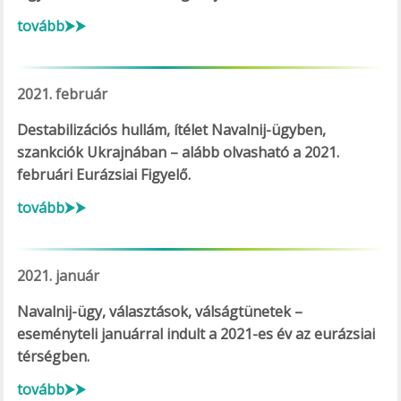
tovább⮞⮞
2021. február
Destabilizációs hullám, ítélet Navalnij-ügyben,
szankciók Ukrajnában – alább olvasható a 2021.
februári Eurázsiai Figyelő.
tovább⮞⮞
2021. január
Navalnij-ügy, választások, válságtünetek –
eseményteli januárral indult a 2021-es év az eurázsiai
térségben.
tovább⮞⮞