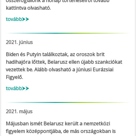
összefoglalónk a hónap történéseiről tovább
kattintva olvasható.
tovább⮞⮞
2021. június
Biden és Putyin találkoztak, az oroszok brit
hadihajóra lőttek, Belarusz ellen újabb szankciókat
vezettek be. Alább olvasható a júniusi Eurázsiai
Figyelő.
tovább⮞⮞
2021. május
Májusban ismét Belarusz került a nemzetközi
figyelem középpontjába, de más országokban is