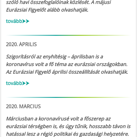
szóló havi összefoglalóinak közlését. A májusi
Eurázsiai Figyelőt alább olvashatják.
tovább⮞⮞
2020. ÁPRILIS
Szigorításról az enyhítésig – áprilisban is a
koronavírus volt a fő téma az eurázsiai országokban.
Az Eurázsiai Figyelő áprilisi összeállítását olvashatják.
tovább⮞⮞
2020. MÁRCIUS
Márciusban a koronavírusé volt a főszerep az
eurázsiai térségben is, és úgy tűnik, hosszabb távon is
hatással lesz a régió politikai és gazdasági helyzetére.