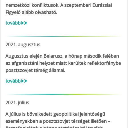
nemzetközi konfliktusok. A szeptemberi Eurázsiai
Figyelő alább olvasható.
tovább⮞⮞
2021. augusztus
Augusztus elején Belarusz, a hónap második felében
az afganisztáni helyzet miatt kerültek reflektorfénybe
posztszovjet térség államai.
tovább⮞⮞
2021. július
A július is bővelkedett geopolitikai jelentőségű
eseményekben a posztszovjet térséget illetően –