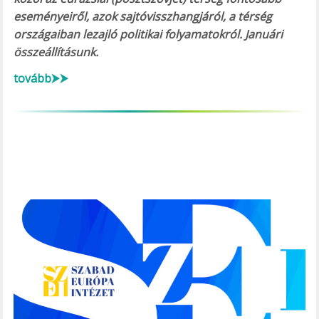
eseményeiről, azok sajtóvisszhangjáról, a térség
országaiban lezajló politikai folyamatokról. Januári
összeállításunk.
tovább⮞⮞