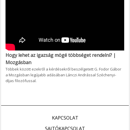
Hogy lehet az igazság mögé többséget rendelni? |
Mozgásban
Többek között ezekről a kérdésekről beszélgetett G. Fodor Gábor
a Mozgásban legújabb adásában Lánczi Andrással Széchenyi-
díjas filozófussal.
KAPCSOLAT
SAJTÓKAPCSOLAT