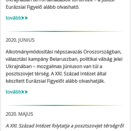
Eurázsiai Figyelő alább olvasható.
tovább⮞⮞
2020. JÚNIUS
Alkotmánymódosítási népszavazás Oroszországban,
választási kampány Belaruszban, politikai válság jelei
Ukrajnában – mozgalmas júniuson van túl a
posztszovjet térség. A XXI. Század Intézet által
készített Eurázsiai Figyelőt alább olvashatják.
tovább⮞⮞
2020. MÁJUS
A XXI. Század Intézet folytatja a posztszovjet térségről