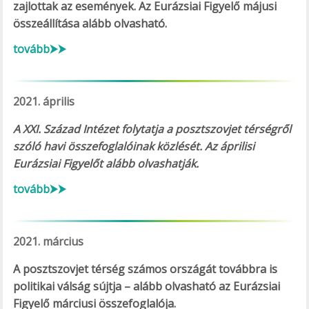
zajlottak az események. Az Eurázsiai Figyelő májusi
összeállítása alább olvasható.
tovább⮞⮞
2021. április
A XXI. Század Intézet folytatja a posztszovjet térségről
szóló havi összefoglalóinak közlését. Az áprilisi
Eurázsiai Figyelőt alább olvashatják.
tovább⮞⮞
2021. március
A posztszovjet térség számos országát továbbra is
politikai válság sújtja – alább olvasható az Eurázsiai
Figyelő márciusi összefoglalója.