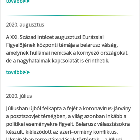
tovább⮞⮞
2020. augusztus
A XXI. Század Intézet augusztusi Eurázsiai
Figyelőjének központi témája a belarusz válság,
amelynek hullámai nemcsak a környező országokat,
de a nagyhatalmak kapcsolatát is érinthetik.
tovább⮞⮞
2020. július
Júliusban újból felkapta a fejét a koronavírus-járvány
a posztszovjet térségben, a világ azonban inkább a
politikai eseményekre figyelt. Belarusz választásokra
készült, kiéleződött az azeri–örmény konfliktus,
Ukrajnában terrortámadások történtek – a júliusi