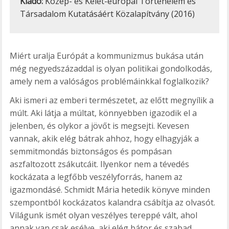
Kiadó:
Közép- és Kelet-európai Történelem és
Társadalom Kutatásáért Közalapítvány (2016)
Miért uralja Európát a kommunizmus bukása után
még negyedszázaddal is olyan politikai gondolkodás,
amely nem a valóságos problémáinkkal foglalkozik?
Aki ismeri az emberi természetet, az előtt megnyílik a
múlt. Aki látja a múltat, könnyebben igazodik el a
jelenben, és olykor a jövőt is megsejti. Kevesen
vannak, akik elég bátrak ahhoz, hogy elhagyják a
semmitmondás biztonságos és pompásan
aszfaltozott zsákutcáit. Ilyenkor nem a tévedés
kockázata a legfőbb veszélyforrás, hanem az
igazmondásé. Schmidt Mária hetedik könyve minden
szempontból kockázatos kalandra csábítja az olvasót.
Világunk ismét olyan veszélyes tereppé vált, ahol
annak van csak esélye, aki elég bátor és szabad