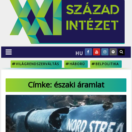
HU
VILÁGRENDSZERVÁLTÁS
HÁBORÚ
BELPOLITIKA
Címke:
északi áramlat