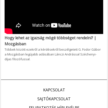
Hogy lehet az igazság mögé többséget rendelni? |
Mozgásban
Többek között ezekről a kérdésekről beszélgetett G. Fodor Gábor
a Mozgásban legújabb adásában Lánczi Andrással Széchenyi-
díjas filozófussal.
KAPCSOLAT
SAJTÓKAPCSOLAT
FELIRATKOZÁS HÍRLEVÉLRE