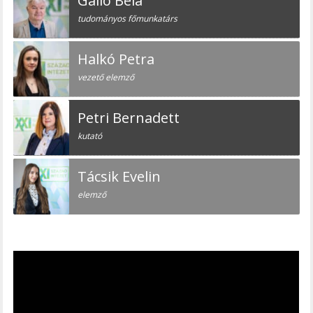
Galló Béla
tudományos főmunkatárs
Halkó Petra
vezető elemző
Petri Bernadett
kutató
Tácsik Evelin
elemző