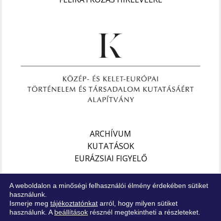
ARCHÍVUM
KUTATÁSOK
EURÁZSIAI FIGYELŐ
Impresszum
A weboldalon a minőségi felhasználói élmény érdekében sütiket
Jogi nyilatkozat
használunk.
Ismerje meg
tájékoztatónkat
arról, hogy milyen sütiket
Adatkezelési tájékoztató
használunk. A
beállítások
résznél megtekintheti a részleteket.