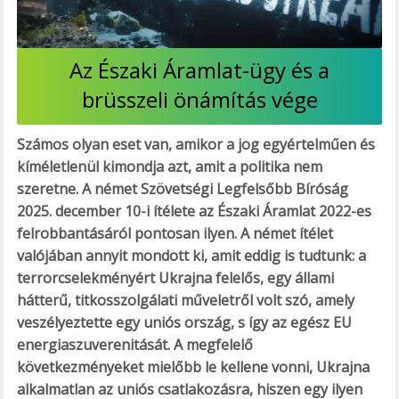
Az Északi Áramlat-ügy és a
brüsszeli önámítás vége
Számos olyan eset van, amikor a jog egyértelműen és
kíméletlenül kimondja azt, amit a politika nem
szeretne. A német Szövetségi Legfelsőbb Bíróság
2025. december 10-i ítélete az Északi Áramlat 2022-es
felrobbantásáról pontosan ilyen. A német ítélet
valójában annyit mondott ki, amit eddig is tudtunk: a
terrorcselekményért Ukrajna felelős, egy
állami
hátterű, titkosszolgálati műveletről volt szó, amely
veszélyeztette egy uniós ország, s így az egész EU
energiaszuverenitását. A megfelelő
következményeket mielőbb le kellene vonni, Ukrajna
alkalmatlan az uniós csatlakozásra, hiszen egy ilyen