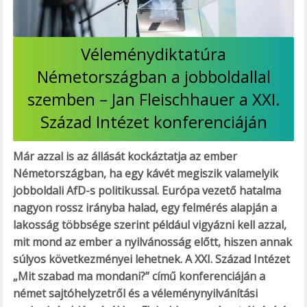
Véleménydiktatúra
Németországban a jobboldallal
szemben – Jan Fleischhauer a XXI.
Század Intézet konferenciáján
Már azzal is az állását kockáztatja az ember
Németországban, ha egy kávét megiszik valamelyik
jobboldali AfD-s politikussal. Európa vezető hatalma
nagyon rossz irányba halad, egy felmérés alapján a
lakosság többsége szerint például vigyázni kell azzal,
mit mond az ember a nyilvánosság előtt, hiszen annak
súlyos következményei lehetnek. A XXI. Század Intézet
„Mit szabad ma mondani?” című konferenciáján a
német sajtóhelyzetről és a véleménynyilvánítási