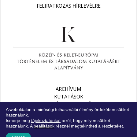
FELIRATKOZÁS HÍRLEVÉLRE
ARCHÍVUM
KUTATÁSOK
EURÁZSIAI FIGYELŐ
A weboldalon a minőségi felhasználói élmény érdekében sütiket
használunk.
Impresszum
Ismerje meg
tájékoztatónkat
arról, hogy milyen sütiket
használunk. A
beállítások
résznél megtekintheti a részleteket.
Jogi nyilatkozat
Adatkezelési tájékoztató