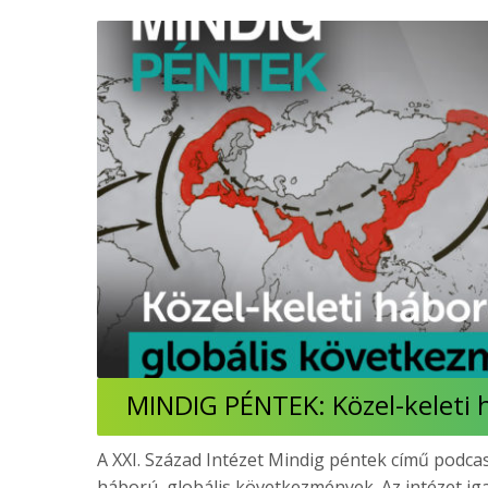
MINDIG PÉNTEK: Közel-keleti 
A XXI. Század Intézet Mindig péntek című podca
háború, globális következmények. Az intézet iga