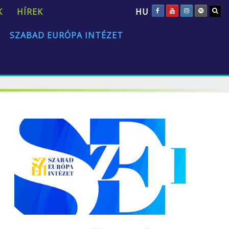
HU
K
HÍREK
SZABAD EURÓPA INTÉZET
„Az emberi természet univerzális és állandó.”
David Hume