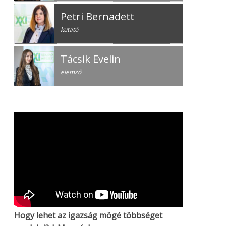
Petri Bernadett
kutató
Tácsik Evelin
elemző
Hogy lehet az igazság mögé többséget