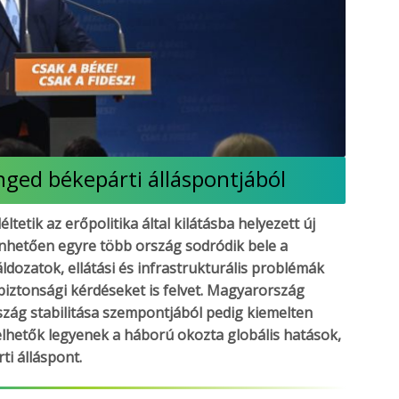
ed békepárti álláspontjából
ltetik az erőpolitika által kilátásba helyezett új
önhetően egyre több ország sodródik bele a
ldozatok, ellátási és infrastrukturális problémák
biztonsági kérdéseket is felvet. Magyarország
szág stabilitása szempontjából pedig kiemelten
lhetők legyenek a háború okozta globális hatások,
ti álláspont.