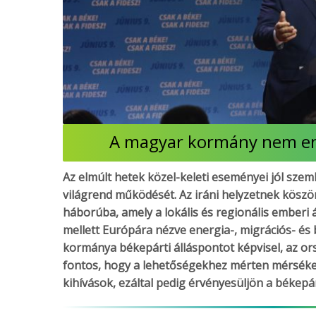
A magyar kormány nem eng
Az elmúlt hetek közel-keleti eseményei jól szemlé
világrend működését. Az iráni helyzetnek kösz
háborúba, amely a lokális és regionális emberi á
mellett Európára nézve energia-, migrációs- és 
kormánya békepárti álláspontot képvisel, az or
fontos, hogy a lehetőségekhez mérten mérséke
kihívások, ezáltal pedig érvényesüljön a békepár