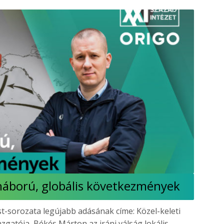
háború, globális következmények
st-sorozata legújabb adásának címe: Közel-keleti
zgatója, Békés Márton az iráni válság lokális,