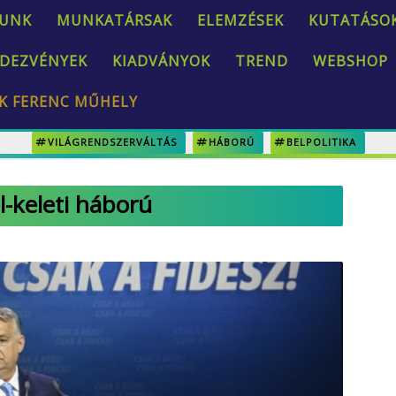
UNK
MUNKATÁRSAK
ELEMZÉSEK
KUTATÁSO
DEZVÉNYEK
KIADVÁNYOK
TREND
WEBSHOP
K FERENC MŰHELY
VILÁGRENDSZERVÁLTÁS
HÁBORÚ
BELPOLITIKA
l-keleti háború