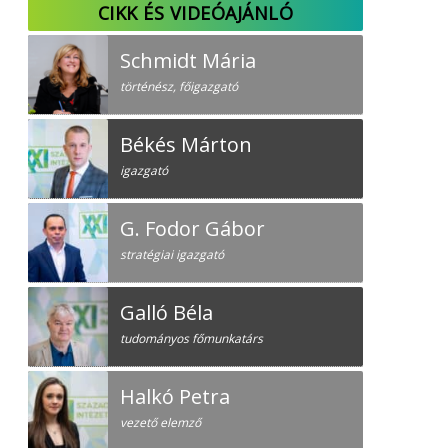
CIKK ÉS VIDEÓAJÁNLÓ
Schmidt Mária
történész, főigazgató
Békés Márton
igazgató
G. Fodor Gábor
stratégiai igazgató
Galló Béla
tudományos főmunkatárs
Halkó Petra
vezető elemző