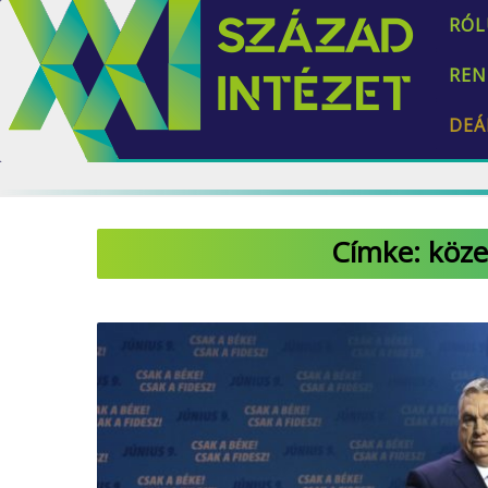
RÓL
REN
DEÁ
Címke:
köze