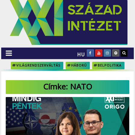
HU
VILÁGRENDSZERVÁLTÁS
HÁBORÚ
BELPOLITIKA
Címke:
NATO