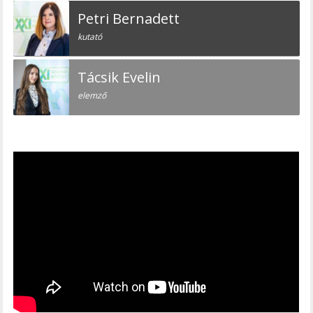
Petri Bernadett
kutató
Tácsik Evelin
elemző