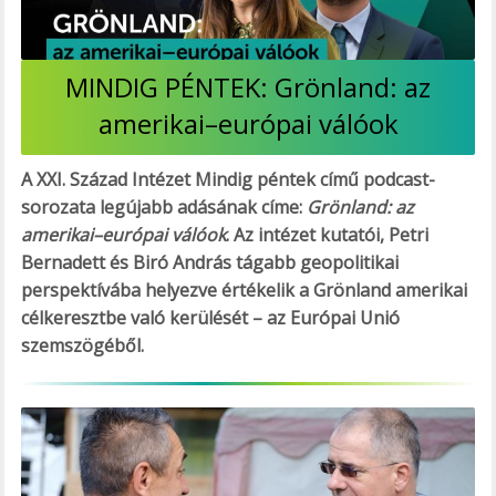
MINDIG PÉNTEK: Grönland: az
amerikai–európai válóok
A XXI. Század Intézet Mindig péntek című podcast-
sorozata legújabb adásának címe:
Grönland: az
amerikai–európai válóok
. Az intézet kutatói, Petri
Bernadett és Biró András tágabb geopolitikai
perspektívába helyezve értékelik a Grönland amerikai
célkeresztbe való kerülését – az Európai Unió
szemszögéből.