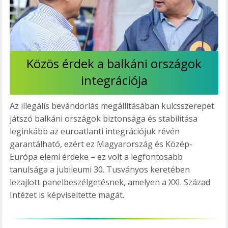
Közös érdek a balkáni országok
integrációja
Az illegális bevándorlás megállításában kulcsszerepet
játszó balkáni országok biztonsága és stabilitása
leginkább az euroatlanti integrációjuk révén
garantálható, ezért ez Magyarország és Közép-
Európa elemi érdeke – ez volt a legfontosabb
tanulsága a jubileumi 30. Tusványos keretében
lezajlott panelbeszélgetésnek, amelyen a XXI. Század
Intézet is képviseltette magát.