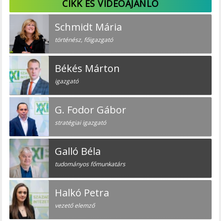
CIKK ÉS VIDEÓAJÁNLÓ
Schmidt Mária
történész, főigazgató
Békés Márton
igazgató
G. Fodor Gábor
stratégiai igazgató
Galló Béla
tudományos főmunkatárs
Halkó Petra
vezető elemző