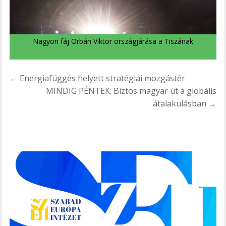
Nagyon fáj Orbán Viktor országjárása a Tiszának
Bejegyzés
← Energiafüggés helyett stratégiai mozgástér
navigáció
MINDIG PÉNTEK: Biztos magyar út a globális
átalakulásban →