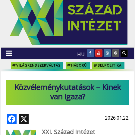
HU
VILÁGRENDSZERVÁLTÁS
HÁBORÚ
BELPOLITIKA
Közvéleménykutatások – Kinek
van igaza?
F
X
2026.01.22.
ac
XXI. Század Intézet