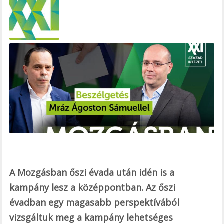
e
b
o
o
k
A Mozgásban őszi évada után idén is a
kampány lesz a középpontban. Az őszi
évadban egy magasabb perspektívából
vizsgáltuk meg a kampány lehetséges