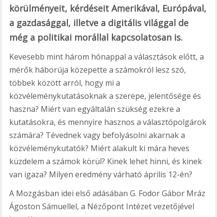
körülményeit, kérdéseit Amerikával, Európával,
a gazdasággal, illetve a digitális világgal de
még a politikai morállal kapcsolatosan is.
Kevesebb mint három hónappal a választások előtt, a
mérők háborúja közepette a számokról lesz szó,
többek között arról, hogy mi a
közvéleménykutatásoknak a szerepe, jelentősége és
haszna? Miért van egyáltalán szükség ezekre a
kutatásokra, és mennyire hasznos a választópolgárok
számára? Tévednek vagy befolyásolni akarnak a
közvéleménykutatók? Miért alakult ki mára heves
küzdelem a számok körül? Kinek lehet hinni, és kinek
van igaza? Milyen eredmény várható április 12-én?
A Mozgásban idei első adásában G. Fodor Gábor Mráz
Ágoston Sámuellel, a Nézőpont Intézet vezetőjével