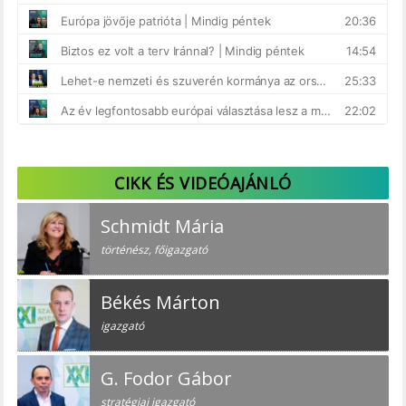
CIKK ÉS VIDEÓAJÁNLÓ
Schmidt Mária
történész, főigazgató
Békés Márton
igazgató
G. Fodor Gábor
stratégiai igazgató