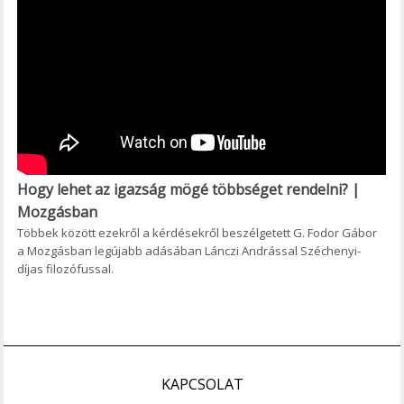
Hogy lehet az igazság mögé többséget rendelni? |
Mozgásban
Többek között ezekről a kérdésekről beszélgetett G. Fodor Gábor
a Mozgásban legújabb adásában Lánczi Andrással Széchenyi-
díjas filozófussal.
KAPCSOLAT