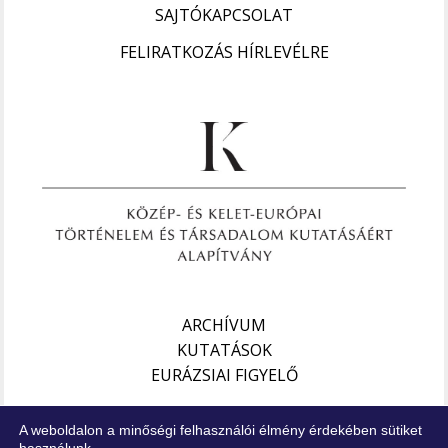
SAJTÓKAPCSOLAT
FELIRATKOZÁS HÍRLEVÉLRE
ARCHÍVUM
KUTATÁSOK
EURÁZSIAI FIGYELŐ
Impresszum
A weboldalon a minőségi felhasználói élmény érdekében sütiket