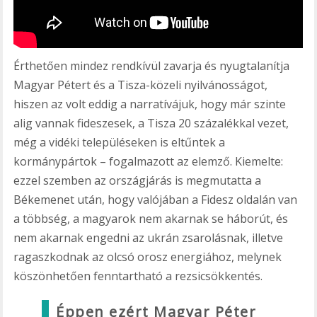
Érthetően mindez rendkívül zavarja és nyugtalanítja
Magyar Pétert és a Tisza-közeli nyilvánosságot,
hiszen az volt eddig a narratívájuk, hogy már szinte
alig vannak fideszesek, a Tisza 20 százalékkal vezet,
még a vidéki településeken is eltűntek a
kormánypártok – fogalmazott az elemző. Kiemelte:
ezzel szemben az országjárás is megmutatta a
Békemenet után, hogy valójában a Fidesz oldalán van
a többség, a magyarok nem akarnak se háborút, és
nem akarnak engedni az ukrán zsarolásnak, illetve
ragaszkodnak az olcsó orosz energiához, melynek
köszönhetően fenntartható a rezsicsökkentés.
Éppen ezért Magyar Péter