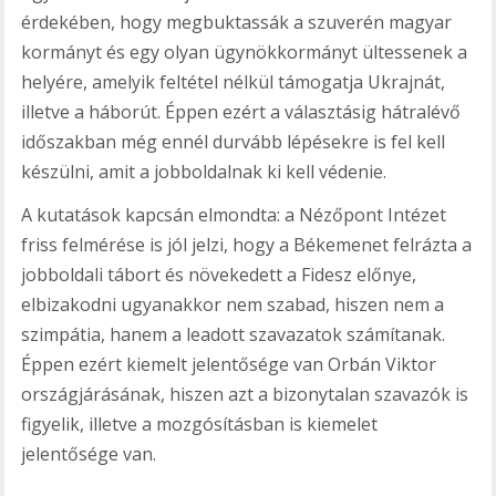
érdekében, hogy megbuktassák a szuverén magyar
kormányt és egy olyan ügynökkormányt ültessenek a
helyére, amelyik feltétel nélkül támogatja Ukrajnát,
illetve a háborút. Éppen ezért a választásig hátralévő
időszakban még ennél durvább lépésekre is fel kell
készülni, amit a jobboldalnak ki kell védenie.
A kutatások kapcsán elmondta: a Nézőpont Intézet
friss felmérése is jól jelzi, hogy a Békemenet felrázta a
jobboldali tábort és növekedett a Fidesz előnye,
elbizakodni ugyanakkor nem szabad, hiszen nem a
szimpátia, hanem a leadott szavazatok számítanak.
Éppen ezért kiemelt jelentősége van Orbán Viktor
országjárásának, hiszen azt a bizonytalan szavazók is
figyelik, illetve a mozgósításban is kiemelet
jelentősége van.