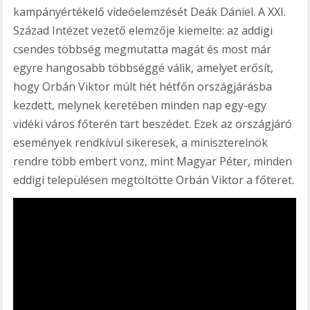
kampányértékelő videóelemzését Deák Dániel. A XXI.
Század Intézet vezető elemzője kiemelte: az addigi
csendes többség megmutatta magát és most már
egyre hangosabb többséggé válik, amelyet erősít,
hogy Orbán Viktor múlt hét hétfőn országjárásba
kezdett, melynek keretében minden nap egy-egy
vidéki város főterén tart beszédet. Ezek az országjáró
események rendkívül sikeresek, a miniszterelnök
rendre több embert vonz, mint Magyar Péter, minden
eddigi településen megtöltötte Orbán Viktor a főteret.