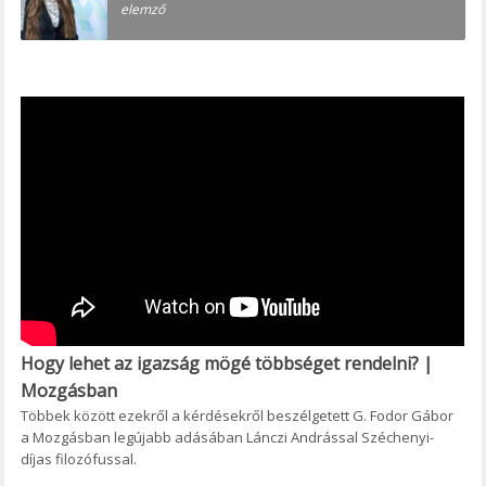
elemző
Hogy lehet az igazság mögé többséget rendelni? |
Mozgásban
Többek között ezekről a kérdésekről beszélgetett G. Fodor Gábor
a Mozgásban legújabb adásában Lánczi Andrással Széchenyi-
díjas filozófussal.