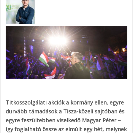
e
b
o
o
k
Titkosszolgálati akciók a kormány ellen, egyre
durvább támadások a Tisza-közeli sajtóban és
egyre feszültebben viselkedő Magyar Péter –
így foglalható össze az elmúlt egy hét, melynek