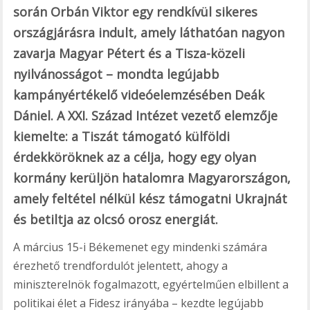
során Orbán Viktor egy rendkívül sikeres
országjárásra indult, amely láthatóan nagyon
zavarja Magyar Pétert és a Tisza-közeli
nyilvánosságot – mondta legújabb
kampányértékelő videóelemzésében Deák
Dániel. A XXI. Század Intézet vezető elemzője
kiemelte: a Tiszát támogató külföldi
érdekköröknek az a célja, hogy egy olyan
kormány kerüljön hatalomra Magyarországon,
amely feltétel nélkül kész támogatni Ukrajnát
és betiltja az olcsó orosz energiát.
A március 15-i Békemenet egy mindenki számára
érezhető trendfordulót jelentett, ahogy a
miniszterelnök fogalmazott, egyértelműen elbillent a
politikai élet a Fidesz irányába – kezdte legújabb