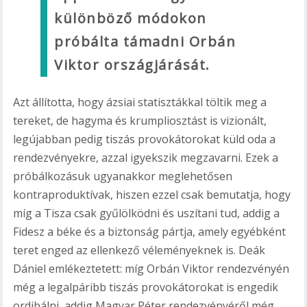
különböző módokon
próbálta támadni Orbán
Viktor országjárását.
Azt állította, hogy ázsiai statisztákkal töltik meg a
tereket, de hagyma és krumpliosztást is vizionált,
legújabban pedig tiszás provokátorokat küld oda a
rendezvényekre, azzal igyekszik megzavarni. Ezek a
próbálkozásuk ugyanakkor meglehetősen
kontraproduktívak, hiszen ezzel csak bemutatja, hogy
míg a Tisza csak gyűlölködni és uszítani tud, addig a
Fidesz a béke és a biztonság pártja, amely egyébként
teret enged az ellenkező véleményeknek is. Deák
Dániel emlékeztetett: míg Orbán Viktor rendezvényén
még a legalpáribb tiszás provokátorokat is engedik
ordibálni, addig Magyar Péter rendezvényéről még