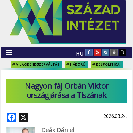
HU
VILÁGRENDSZERVÁLTÁS
HÁBORÚ
BELPOLITIKA
Nagyon fáj Orbán Viktor
országjárása a Tiszának
F
X
2026.03.24.
ac
Deák Dániel