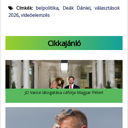
Címkék:
belpolitika
,
Deák Dániel
,
választások
2026
,
videóelemzés
Cikkajánló
JD Vance látogatása cáfolja Magyar Pétert