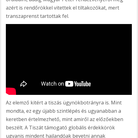
azért is rendőrökkel vitettek el tiltakozókat, mert
transzaprenst tartottak fel.
Az elemző kitért a tiszás ügynökbotrányra is. Mint
mondta, ez egy újabb szintlépés és ugyanabban a
keretben értelmezhető, mint amiről az előzőekben
beszélt. A Tiszát támogató globális érdekkörök
ugyanis mindent hajlandóak bevetni annak