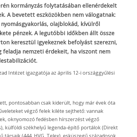
verén kormányzás folytatásában ellenérdekelt
ek. A bevetett eszközökben nem válogatnak:
 nyomásgyakorlás, olajblokád, kívülről
kete pénzek. A legutóbbi időkben állt össze
ton keresztül igyekeznek befolyást szerezni,
feladja nemzeti érdekeit, ha viszont nem
estabilizációt.
ad Intézet igazgatója az április 12-i országgyűlési
ett, pontosabban csak kiderült, hogy már évek óta
űveleteket végző felek kiléte sejthető: vannak
rvek, oknyomozó fedésben hírszerzést végző
), külföldi székhelyű legenda-építő portálok (Direkt
sű társaik (444, HVG, Telex), esküszegű századosok