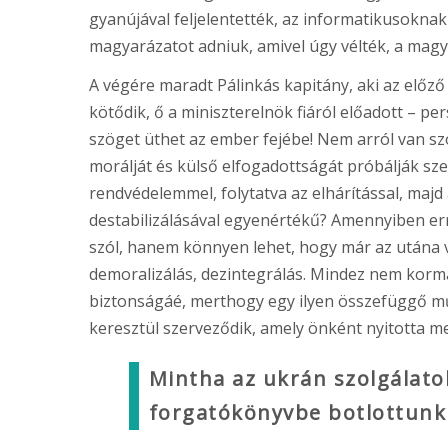
gyanújával feljelentették, az informatikusoknak 
magyarázatot adniuk, amivel úgy vélték, a magyar
A végére maradt Pálinkás kapitány, aki az előző
kötődik, ő a miniszterelnök fiáról előadott – per
szöget üthet az ember fejébe! Nem arról van szó
morálját és külső elfogadottságát próbálják sze
rendvédelemmel, folytatva az elhárítással, ma
destabilizálásával egyenértékű? Amennyiben errő
szól, hanem könnyen lehet, hogy már az utána va
demoralizálás, dezintegrálás. Mindez nem korm
biztonságáé, merthogy egy ilyen összefüggő műv
keresztül szerveződik, amely önként nyitotta m
Mintha az ukrán szolgálato
forgatókönyvbe botlottunk