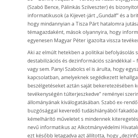
(Szabó Bence, Pálinkás Szilveszter) és bizonyít
informatikusok (a Kijevet-járt „Gundalf” és a b
hogy mindannyian a Tisza Párt hatalomra jutásá
témagazdaként, mások olyannyira, hogy informa
egyenesen Magyar Péter igazolta vissza tevéken
Aki az elmúlt hetekben a politikai befolyásolás s
destabilizációs és dezinformációs szándékkal – 
vagy sem. Panyi Szabolcs el is árulta, hogy egys
kapcsolatban, amelyeknek segédkezett lehallga
beszélgetéseket aztán saját bekeretezésében kö
tevékenységén túlterjeszkedve” reményei szerin
állományának kiválogatásában. Szabó ex-rendőr
buzgósággal keveredő tudáshiányából fakadóan
kémelhárító műveletet s mindennek kiteregetéséh
nevű informatikus az Alkotmányvédelmi Hivatal
ezt később letagadva azt állította, hogy „dezinf