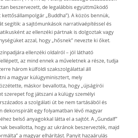
ottan beszervezett, de legalábbis együttműködő
rit kettősállampolgár „Buddha”). A közös bennük,
t segítik: a sajtómunkások narratívaépítéssel és
tikusként az ellenzéki pártnak is dolgoztak vagy
ységüket azzal, hogy „hősnek” nevezte ki őket.
zínpadjára ellenzéki oldalról – jól látható
fellépett, az mind ennek a műveletnek a része, tudja
zerre három külföldi szakszolgálattal áll
tni a magyar külügyminisztert, mely
zzétette, máskor bevallotta, hogy „újságírói
t szerepet fog játszani a külügy személyi
százados a szolgálati út be nem tartásából és
 dekonspirált egy folyamatban lévő magyar
ez belső anyagokkal látta el a sajtót. A „Gundalf”
nak bevallotta, hogy az ukránok beszervezték, majd
ormálta” a magyar elhárítást. Panyit hazaárulás