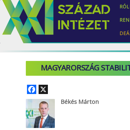
RÓL
REN
DEÁ
MAGYARORSZÁG STABILIT
F
X
ac
Békés Márton
e
b
o