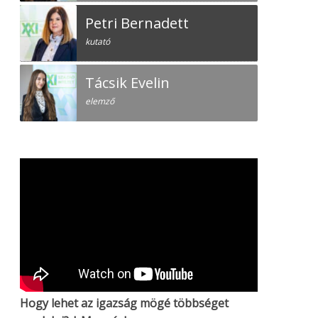
Petri Bernadett
kutató
Tácsik Evelin
elemző
Hogy lehet az igazság mögé többséget