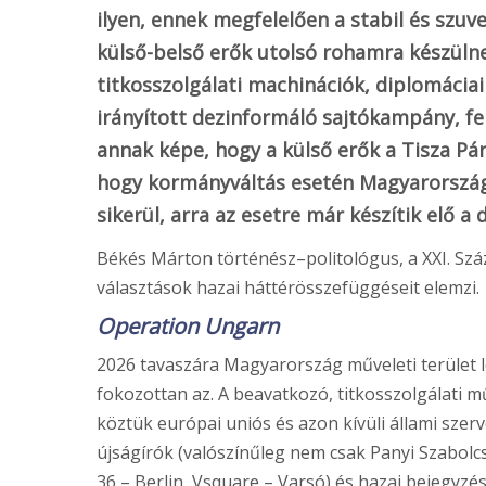
ilyen, ennek megfelelően a stabil és szu
külső-belső erők utolsó rohamra készüln
titkosszolgálati machinációk, diplomáciai
irányított dezinformáló sajtókampány, fe
annak képe, hogy a külső erők a Tisza Pár
hogy kormányváltás esetén Magyarország 
sikerül, arra az esetre már készítik elő a d
Békés Márton történész–politológus, a XXI. Száz
választások hazai háttérösszefüggéseit elemzi.
Operation Ungarn
2026 tavaszára Magyarország műveleti terület l
fokozottan az. A beavatkozó, titkosszolgálati m
köztük európai uniós és azon kívüli állami sze
újságírók (valószínűleg nem csak Panyi Szabolcs
36 – Berlin, Vsquare – Varsó) és hazai bejegyzé