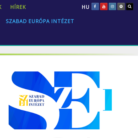
HU
K
HÍREK
SZABAD EURÓPA INTÉZET
„Az emberi természet univerzális és állandó.”
David Hume