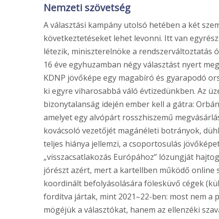
Nemzeti szövetség
A választási kampány utolsó hetében a két sze
következtetéseket lehet levonni. Itt van egyrés
létezik, miniszterelnöke a rendszerváltoztatás ó
16 éve egyhuzamban négy választást nyert meg 
KDNP jövőképe egy magabíró és gyarapodó orszá
ki egyre viharosabbá váló évtizedünkben. Az üz
bizonytalanság idején ember kell a gátra: Orbán 
amelyet egy alvópárt rosszhiszemű megvásárlásáv
kovácsoló vezetőjét magánéleti botrányok, dühk
teljes hiánya jellemzi, a csoportosulás jövőképet
„visszacsatlakozás Európához” lózungját hajtoga
jórészt azért, mert a kartellben működő online 
koordinált befolyásolására fölesküvő cégek (kü
fordítva jártak, mint 2021–22-ben: most nem a 
mögéjük a választókat, hanem az ellenzéki szav