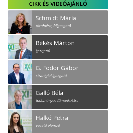
CIKK ÉS VIDEÓAJÁNLÓ
Schmidt Mária
történész, főigazgató
Békés Márton
igazgató
G. Fodor Gábor
stratégiai igazgató
Galló Béla
tudományos főmunkatárs
Halkó Petra
vezető elemző