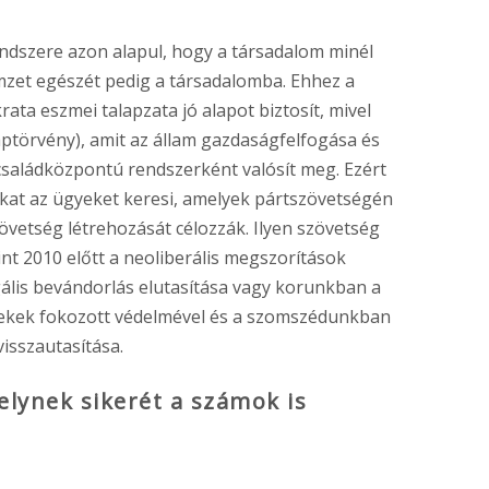
szere azon alapul, hogy a társadalom minél
mzet egészét pedig a társadalomba. Ehhez a
a eszmei talapzata jó alapot biztosít, mivel
ptörvény), amit az állam gazdaságfelfogása és
családközpontú rendszerként valósít meg. Ezért
okat az ügyeket keresi, amelyek pártszövetségén
vetség létrehozását célozzák. Ilyen szövetség
nt 2010 előtt a neoliberális megszorítások
gális bevándorlás elutasítása vagy korunkban a
rmekek fokozott védelmével és a szomszédunkban
visszautasítása.
elynek sikerét a számok is