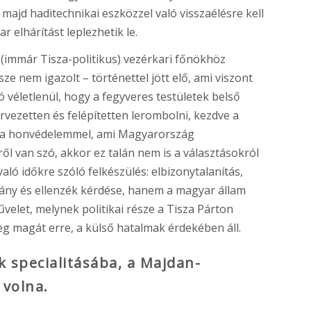
majd haditechnikai eszközzel való visszaélésre kell
 elhárítást leplezhetik le.
 (immár Tisza-politikus) vezérkari főnökhöz
sze nem igazolt – történettel jött elő, ami viszont
 véletlenül, hogy a fegyveres testületek belső
rvezetten és felépítetten lerombolni, kezdve a
jd a honvédelemmel, ami Magyarország
l van szó, akkor ez talán nem is a választásokról
ló időkre szóló felkészülés: elbizonytalanítás,
ány és ellenzék kérdése, hanem a magyar állam
elet, melynek politikai része a Tisza Párton
eg magát erre, a külső hatalmak érdekében áll.
k specialitásába, a Majdan-
 volna.