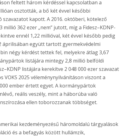
áson feltett három kérdéssel kapcsolatban a
llióan osztották, a bő két évvel későbbi
ió szavazatot kapott. A 2016. októberi, kötelező
3 millió 362 ezer „nem” jutott, míg a Fidesz–KDNP-
ekintve ennél 1,22 millióval, két évvel később pedig
22 áprilisában együtt tartott gyermekvédelmi
bin négy kérdést tettek fel, melyekre átlag 3,67
nypártok listájára mintegy 2,8 millió belföldi
esz–KDNP listájára kerekítve 2 048 000 ezer szavazat
os VOKS 2025 véleménynyilvánításon viszont a
 000 ember értett egyet. A kormánypártok
lévő, reális veszély, mint a háborúba való
anszírozása ellen toborozzanak többséget.
amerikai kezdeményezésű háromoldalú tárgyalások
láció és a befagyás között hullámzik,