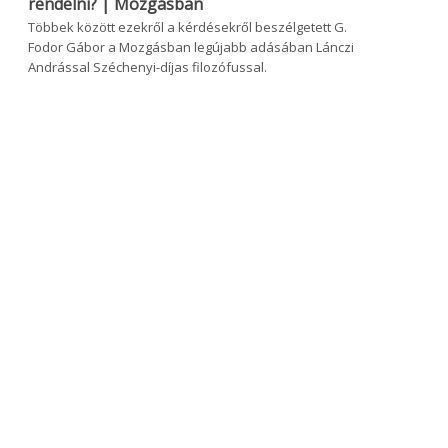
rendelni? | Mozgásban
Többek között ezekről a kérdésekről beszélgetett G.
Fodor Gábor a Mozgásban legújabb adásában Lánczi
Andrással Széchenyi-díjas filozófussal.