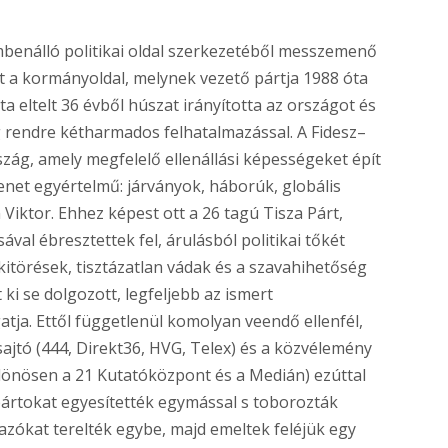
mbenálló politikai oldal szerkezetéből messzemenő
zt a kormányoldal, melynek vezető pártja 1988 óta
ta eltelt 36 évből húszat irányította az országot és
rendre kétharmados felhatalmazással. A Fidesz–
g, amely megfelelő ellenállási képességeket épít
enet egyértelmű: járványok, háborúk, globális
Viktor. Ehhez képest ott a 26 tagú Tisza Párt,
al ébresztettek fel, árulásból politikai tőkét
itörések, tisztázatlan vádak és a szavahihetőség
 ki se dolgozott, legfeljebb az ismert
tja. Ettől függetlenül komolyan veendő ellenfél,
sajtó (444, Direkt36, HVG, Telex) és a közvélemény
lönösen a 21 Kutatóközpont és a Medián) ezúttal
pártokat egyesítették egymással s toborozták
azókat terelték egybe, majd emeltek feléjük egy