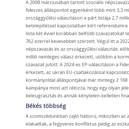
A 2008 márciusában tartott szociális népszavaz
fideszes álláspontot egyenként több mint 3,3 mi
országgyűlési választáson a párt listája 2,7 mill
betelepítéssel kapcsolatban kiírt referendumra 
lista két évvel korábban belföldi szavazatokat t
762 ezerrel kevesebbet szerzett. Végül itt a 20
népszavazás és az országgyűlési választás: előb
millió nemleges válasz érkezett, utóbbin a kormá
szavazat jutott. A 2024-es EP-választáson a Fid
érkezett, az ukrán EU-csatlakozással kapcsolat
kormányoldal álláspontjával már mintegy 2 168
kampánya most azt célozza, hogy egy olyan jelen
beleugrasztás és annak kénytelen-kelletlen fin
Békés többség
A szomszédunkban zajló háború, miközben az 
elakadtak, a fegyveres konfliktus pedig az eszka