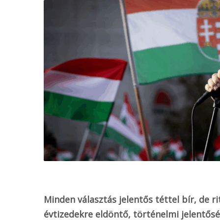
o
k
Minden választás jelentős téttel bír, de
évtizedekre eldöntő, történelmi jelentősé