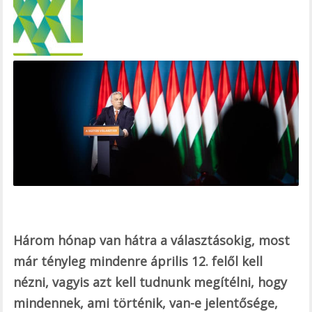
e
b
o
o
k
Három hónap van hátra a választásokig, most
már tényleg mindenre április 12. felől kell
nézni, vagyis azt kell tudnunk megítélni, hogy
mindennek, ami történik, van-e jelentősége,