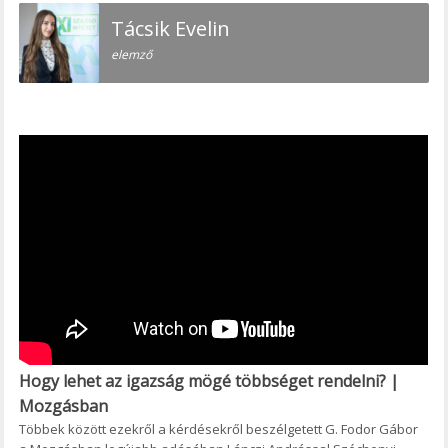
Tácsik Evelin
elemző
Hogy lehet az igazság mögé többséget rendelni? |
Mozgásban
Többek között ezekről a kérdésekről beszélgetett G. Fodor Gábor