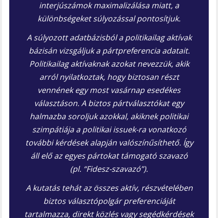
interjúszámok maximalizálása miatt, a
különbségeket súlyozással pontosítjuk.
A súlyozott adatbázisból a politikailag aktívak
bázisán vizsgáljuk a pártpreferencia adatait.
Politikailag aktívaknak azokat nevezzük, akik
arról nyilatkoztak, hogy biztosan részt
vennének egy most vasárnap esedékes
választáson. A biztos pártválasztókat egy
halmazba soroljuk azokkal, akiknek politikai
szimpátiája a politikai issuek-ra vonatkozó
további kérdések alapján valószínűsíthető. Így
áll elő az egyes pártokat támogató szavazó
(pl. “Fidesz-szavazó”).
A kutatás tehát az összes aktív, részvételében
biztos választópolgár preferenciáját
tartalmazza, direkt közlés vagy segédkérdések