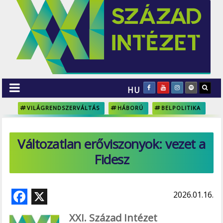
HU
VILÁGRENDSZERVÁLTÁS
HÁBORÚ
BELPOLITIKA
Változatlan erőviszonyok: vezet a
Fidesz
F
X
2026.01.16.
ac
XXI. Század Intézet