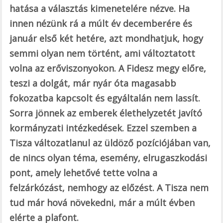
hatása a választás kimenetelére nézve. Ha
innen nézünk rá a múlt év decemberére és
január első két hetére, azt mondhatjuk, hogy
semmi olyan nem történt, ami változtatott
volna az erőviszonyokon. A Fidesz megy előre,
teszi a dolgát, már nyár óta magasabb
fokozatba kapcsolt és egyáltalán nem lassít.
Sorra jönnek az emberek élethelyzetét javító
kormányzati intézkedések. Ezzel szemben a
Tisza változatlanul az üldöző pozíciójában van,
de nincs olyan téma, esemény, elrugaszkodási
pont, amely lehetővé tette volna a
felzárkózást, nemhogy az előzést. A Tisza nem
tud már hová növekedni, már a múlt évben
elérte a plafont.