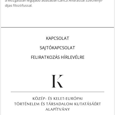
a Mozgásban legújabb adásában Lánczi Andrással Széchenyi-
díjas filozófussal.
KAPCSOLAT
SAJTÓKAPCSOLAT
FELIRATKOZÁS HÍRLEVÉLRE