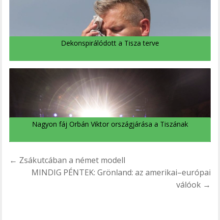
Dekonspirálódott a Tisza terve
Nagyon fáj Orbán Viktor országjárása a Tiszának
Bejegyzés
← Zsákutcában a német modell
navigáció
MINDIG PÉNTEK: Grönland: az amerikai–európai
válóok →