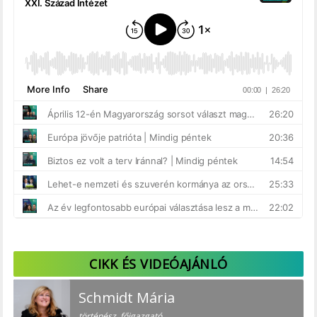
CIKK ÉS VIDEÓAJÁNLÓ
Schmidt Mária
történész, főigazgató