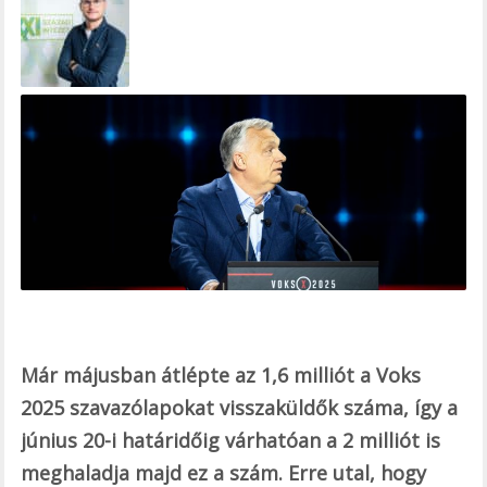
e
b
o
o
k
Már májusban átlépte az 1,6 milliót a Voks
2025 szavazólapokat visszaküldők száma, így a
június 20-i határidőig várhatóan a 2 milliót is
meghaladja majd ez a szám. Erre utal, hogy