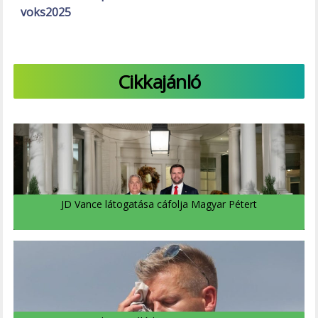
voks2025
Cikkajánló
JD Vance látogatása cáfolja Magyar Pétert