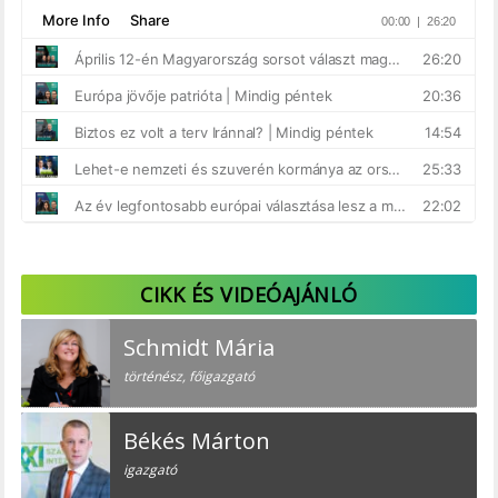
CIKK ÉS VIDEÓAJÁNLÓ
Schmidt Mária
történész, főigazgató
Békés Márton
igazgató