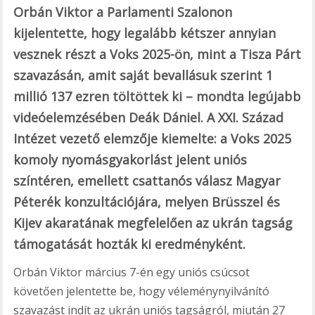
Orbán Viktor a Parlamenti Szalonon
kijelentette, hogy legalább kétszer annyian
vesznek részt a Voks 2025-ön, mint a Tisza Párt
szavazásán, amit saját bevallásuk szerint 1
millió 137 ezren töltöttek ki – mondta legújabb
videóelemzésében Deák Dániel. A XXI. Század
Intézet vezető elemzője kiemelte: a Voks 2025
komoly nyomásgyakorlást jelent uniós
színtéren, emellett csattanós válasz Magyar
Péterék konzultációjára, melyen Brüsszel és
Kijev akaratának megfelelően az ukrán tagság
támogatását hozták ki eredményként.
Orbán Viktor március 7-én egy uniós csúcsot
követően jelentette be, hogy véleménynyilvánító
szavazást indít az ukrán uniós tagságról, miután 27