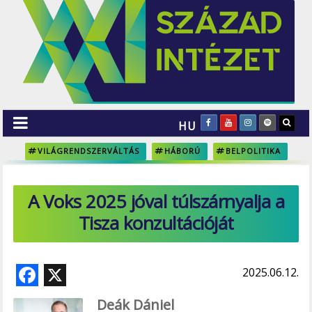
HU
VILÁGRENDSZERVÁLTÁS
HÁBORÚ
BELPOLITIKA
A Voks 2025 jóval túlszárnyalja a
Tisza konzultációját
F
X
2025.06.12.
ac
Deák Dániel