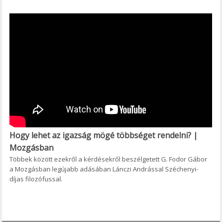
Hogy lehet az igazság mögé többséget rendelni? |
Mozgásban
Többek között ezekről a kérdésekről beszélgetett G. Fodor Gábor
a Mozgásban legújabb adásában Lánczi Andrással Széchenyi-
díjas filozófussal.