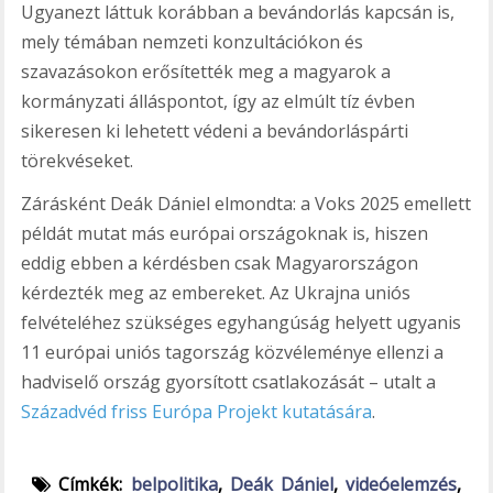
Ugyanezt láttuk korábban a bevándorlás kapcsán is,
mely témában nemzeti konzultációkon és
szavazásokon erősítették meg a magyarok a
kormányzati álláspontot, így az elmúlt tíz évben
sikeresen ki lehetett védeni a bevándorláspárti
törekvéseket.
Zárásként Deák Dániel elmondta: a Voks 2025 emellett
példát mutat más európai országoknak is, hiszen
eddig ebben a kérdésben csak Magyarországon
kérdezték meg az embereket. Az Ukrajna uniós
felvételéhez szükséges egyhangúság helyett ugyanis
11 európai uniós tagország közvéleménye ellenzi a
hadviselő ország gyorsított csatlakozását – utalt a
Századvéd friss Európa Projekt kutatására
.
Címkék:
belpolitika
,
Deák Dániel
,
videóelemzés
,