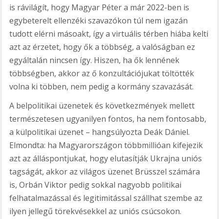
is rávilágít, hogy Magyar Péter a már 2022-ben is
egybeterelt ellenzéki szavazókon túl nem igazán
tudott elérni másoakt, így a virtuális térben hiába kelti
azt az érzetet, hogy ők a többség, a valóságban ez
egyáltalán nincsen így. Hiszen, ha ők lennének
többségben, akkor az ő konzultációjukat töltötték
volna ki többen, nem pedig a kormány szavazását.
A belpolitikai üzenetek és következmények mellett
természetesen ugyanilyen fontos, ha nem fontosabb,
a külpolitikai üzenet – hangsúlyozta Deák Dániel.
Elmondta: ha Magyarországon többmillióan kifejezik
azt az álláspontjukat, hogy elutasítják Ukrajna uniós
tagságát, akkor az világos üzenet Brüsszel számára
is, Orbán Viktor pedig sokkal nagyobb politikai
felhatalmazással és legitimitással szállhat szembe az
ilyen jellegű törekvésekkel az uniós csúcsokon.