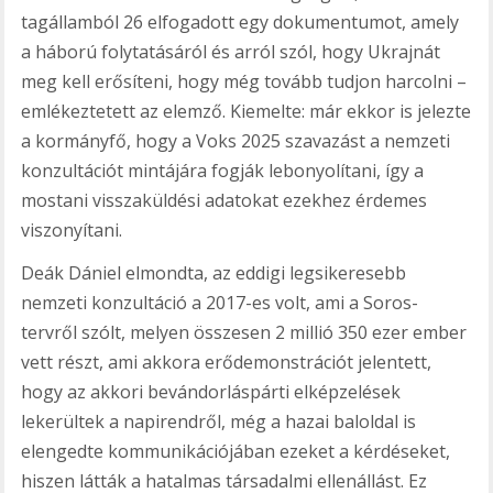
tagállamból 26 elfogadott egy dokumentumot, amely
a háború folytatásáról és arról szól, hogy Ukrajnát
meg kell erősíteni, hogy még tovább tudjon harcolni –
emlékeztetett az elemző. Kiemelte: már ekkor is jelezte
a kormányfő, hogy a Voks 2025 szavazást a nemzeti
konzultációt mintájára fogják lebonyolítani, így a
mostani visszaküldési adatokat ezekhez érdemes
viszonyítani.
Deák Dániel elmondta, az eddigi legsikeresebb
nemzeti konzultáció a 2017-es volt, ami a Soros-
tervről szólt, melyen összesen 2 millió 350 ezer ember
vett részt, ami akkora erődemonstrációt jelentett,
hogy az akkori bevándorláspárti elképzelések
lekerültek a napirendről, még a hazai baloldal is
elengedte kommunikációjában ezeket a kérdéseket,
hiszen látták a hatalmas társadalmi ellenállást. Ez