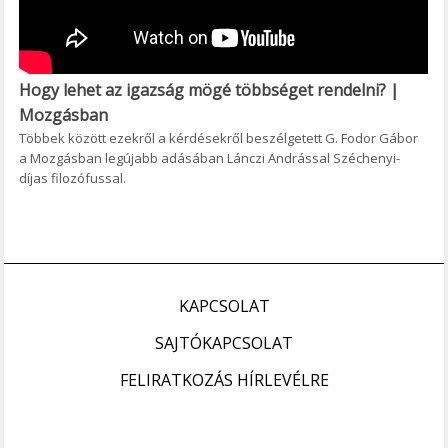
Hogy lehet az igazság mögé többséget rendelni? |
Mozgásban
Többek között ezekről a kérdésekről beszélgetett G. Fodor Gábor
a Mozgásban legújabb adásában Lánczi Andrással Széchenyi-
díjas filozófussal.
KAPCSOLAT
SAJTÓKAPCSOLAT
FELIRATKOZÁS HÍRLEVÉLRE