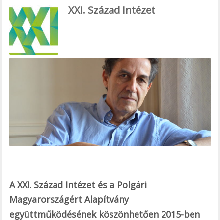
ac
XXI. Század Intézet
e
b
o
o
k
A XXI. Század Intézet és a Polgári
Magyarországért Alapítvány
együttműködésének köszönhetően 2015-ben