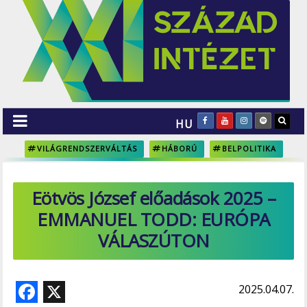
HU
VILÁGRENDSZERVÁLTÁS
HÁBORÚ
BELPOLITIKA
Eötvös József előadások 2025 –
EMMANUEL TODD: EURÓPA
VÁLASZÚTON
F
X
2025.04.07.