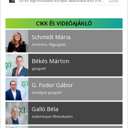
CIKK ÉS VIDEÓAJÁNLÓ
Schmidt Mária
történész, főigazgató
Békés Márton
igazgató
G. Fodor Gábor
stratégiai igazgató
Galló Béla
tudományos főmunkatárs