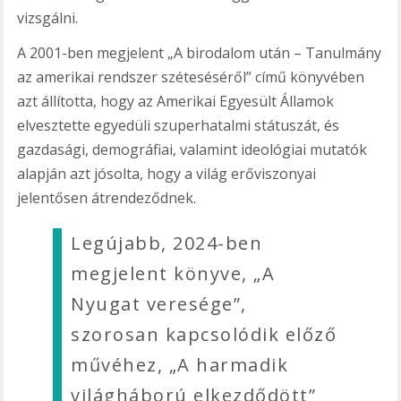
vizsgálni.
A 2001-ben megjelent „A birodalom után – Tanulmány
az amerikai rendszer széteséséről” című könyvében
azt állította, hogy az Amerikai Egyesült Államok
elvesztette egyedüli szuperhatalmi státuszát, és
gazdasági, demográfiai, valamint ideológiai mutatók
alapján azt jósolta, hogy a világ erőviszonyai
jelentősen átrendeződnek.
Legújabb, 2024-ben
megjelent könyve, „A
Nyugat veresége”,
szorosan kapcsolódik előző
művéhez, „A harmadik
világháború elkezdődött”