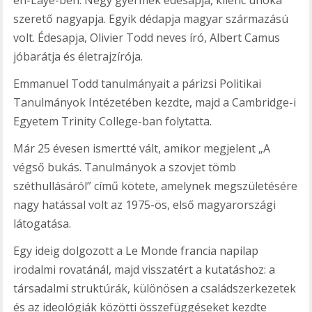
szerető nagyapja. Egyik dédapja magyar származású
volt. Édesapja, Olivier Todd neves író, Albert Camus
jóbarátja és életrajzírója.
Emmanuel Todd tanulmányait a párizsi Politikai
Tanulmányok Intézetében kezdte, majd a Cambridge-i
Egyetem Trinity College-ban folytatta.
Már 25 évesen ismertté vált, amikor megjelent „A
végső bukás. Tanulmányok a szovjet tömb
széthullásáról” című kötete, amelynek megszületésére
nagy hatással volt az 1975-ös, első magyarországi
látogatása.
Egy ideig dolgozott a Le Monde francia napilap
irodalmi rovatánál, majd visszatért a kutatáshoz: a
társadalmi struktúrák, különösen a családszerkezetek
és az ideológiák közötti összefüggéseket kezdte