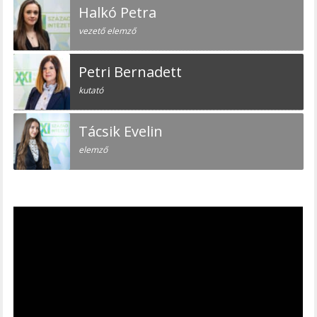
Halkó Petra
vezető elemző
Petri Bernadett
kutató
Tácsik Evelin
elemző