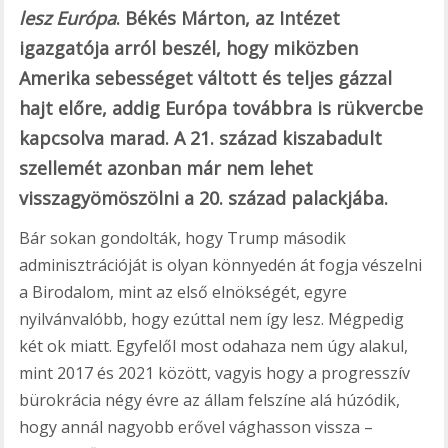
lesz Európa
. Békés Márton, az Intézet
igazgatója arról beszél, hogy miközben
Amerika sebességet váltott és teljes gázzal
hajt előre, addig Európa továbbra is rükvercbe
kapcsolva marad. A 21. század kiszabadult
szellemét azonban már nem lehet
visszagyömöszölni a 20. század palackjába.
Bár sokan gondolták, hogy Trump második
adminisztrációját is olyan könnyedén át fogja vészelni
a Birodalom, mint az első elnökségét, egyre
nyilvánvalóbb, hogy ezúttal nem így lesz. Mégpedig
két ok miatt. Egyfelől most odahaza nem úgy alakul,
mint 2017 és 2021 között, vagyis hogy a progresszív
bürokrácia négy évre az állam felszíne alá húzódik,
hogy annál nagyobb erővel vághasson vissza –