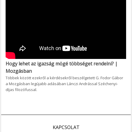
Hogy lehet az igazság mögé többséget rendelni? |
Mozgásban
Többek között ezekről a kérdésekről beszélgetett G. Fodor Gábor
a Mozgásban legújabb adásában Lánczi Andrással Széchenyi-
díjas filozófussal.
KAPCSOLAT