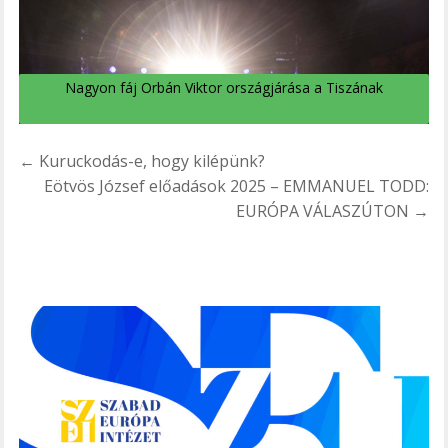
Nagyon fáj Orbán Viktor országjárása a Tiszának
Bejegyzés
← Kuruckodás-e, hogy kilépünk?
navigáció
Eötvös József előadások 2025 – EMMANUEL TODD:
EURÓPA VÁLASZÚTON →