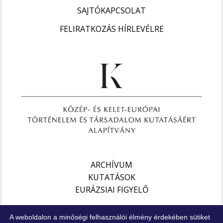
SAJTÓKAPCSOLAT
FELIRATKOZÁS HÍRLEVÉLRE
ARCHÍVUM
KUTATÁSOK
EURÁZSIAI FIGYELŐ
Impresszum
A weboldalon a minőségi felhasználói élmény érdekében sütiket