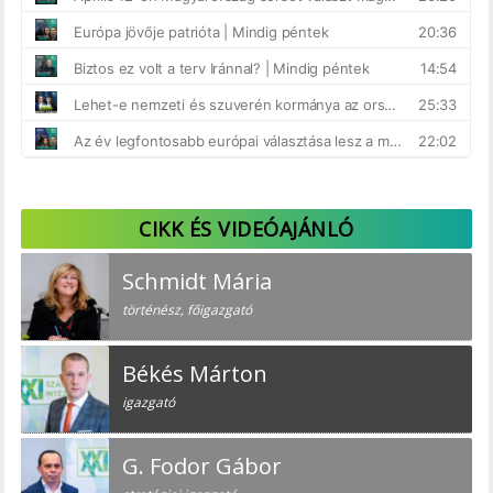
CIKK ÉS VIDEÓAJÁNLÓ
Schmidt Mária
történész, főigazgató
Békés Márton
igazgató
G. Fodor Gábor