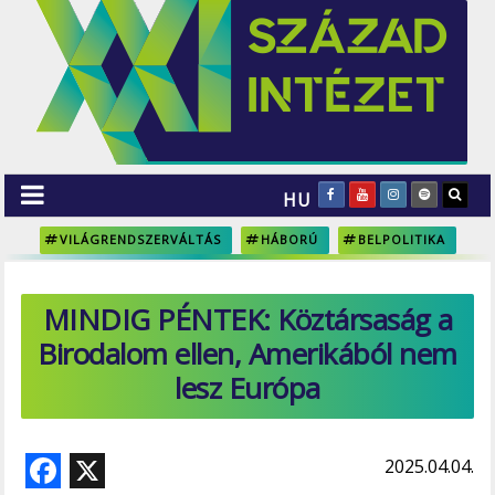
HU
VILÁGRENDSZERVÁLTÁS
HÁBORÚ
BELPOLITIKA
MINDIG PÉNTEK: Köztársaság a
Birodalom ellen, Amerikából nem
lesz Európa
F
X
2025.04.04.