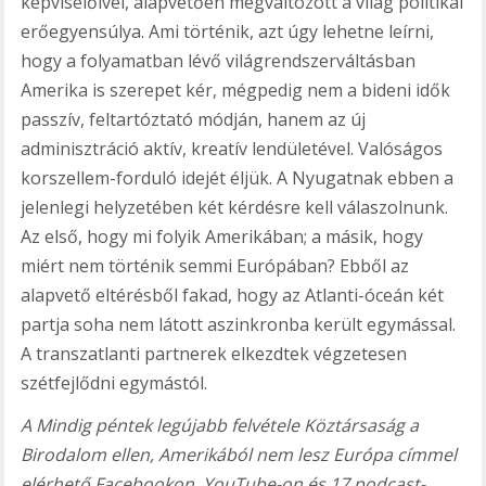
képviselőivel, alapvetően megváltozott a világ politikai
erőegyensúlya. Ami történik, azt úgy lehetne leírni,
hogy a folyamatban lévő világrendszerváltásban
Amerika is szerepet kér, mégpedig nem a bideni idők
passzív, feltartóztató módján, hanem az új
adminisztráció aktív, kreatív lendületével. Valóságos
korszellem-forduló idejét éljük. A Nyugatnak ebben a
jelenlegi helyzetében két kérdésre kell válaszolnunk.
Az első, hogy mi folyik Amerikában; a másik, hogy
miért nem történik semmi Európában? Ebből az
alapvető eltérésből fakad, hogy az Atlanti-óceán két
partja soha nem látott aszinkronba került egymással.
A transzatlanti partnerek elkezdtek végzetesen
szétfejlődni egymástól.
A Mindig péntek legújabb felvétele Köztársaság a
Birodalom ellen, Amerikából nem lesz Európa címmel
elérhető Facebookon, YouTube-on és 17 podcast-