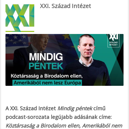
ac
XXI. Század Intézet
e
b
o
o
k
A XXI. Század Intézet
Mindig péntek
című
podcast-sorozata legújabb adásának címe:
Köztársaság a Birodalom ellen, Amerikából nem