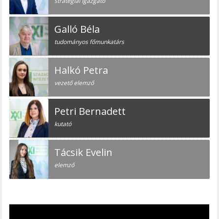
stratégiai igazgató
Galló Béla
tudományos főmunkatárs
Halkó Petra
vezető elemző
Petri Bernadett
kutató
Tácsik Evelin
elemző