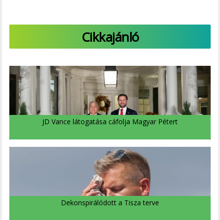
Cikkajánló
JD Vance látogatása cáfolja Magyar Pétert
Dekonspirálódott a Tisza terve