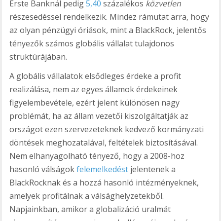
Erste Banknál pedig
5,40
százalékos
közvetlen
részesedéssel rendelkezik. Mindez rámutat arra, hogy
az olyan pénzügyi óriások, mint a BlackRock, jelentős
tényezők számos globális vállalat tulajdonos
struktúrájában.
A globális vállalatok elsődleges érdeke a profit
realizálása, nem az egyes államok érdekeinek
figyelembevétele, ezért jelent különösen nagy
problémát, ha az állam vezetői kiszolgáltatják az
országot ezen szervezeteknek kedvező kormányzati
döntések meghozatalával, feltételek biztosításával.
Nem elhanyagolható tényező, hogy a 2008-hoz
hasonló válságok
felemelkedést
jelentenek a
BlackRocknak és a hozzá hasonló intézményeknek,
amelyek profitálnak a válsághelyzetekből.
Napjainkban, amikor a globalizáció uralmát