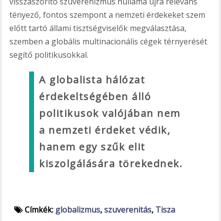
visszaszorító szuverenizmus hulláma újra releváns
tényező, fontos szempont a nemzeti érdekeket szem
előtt tartó állami tisztségviselők megválasztása,
szemben a globális multinacionális cégek térnyerését
segítő politikusokkal.
A globalista hálózat
érdekeltségében álló
politikusok valójában nem
a nemzeti érdeket védik,
hanem egy szűk elit
kiszolgálására törekednek.
Címkék:
globalizmus
,
szuverenitás
,
Tisza