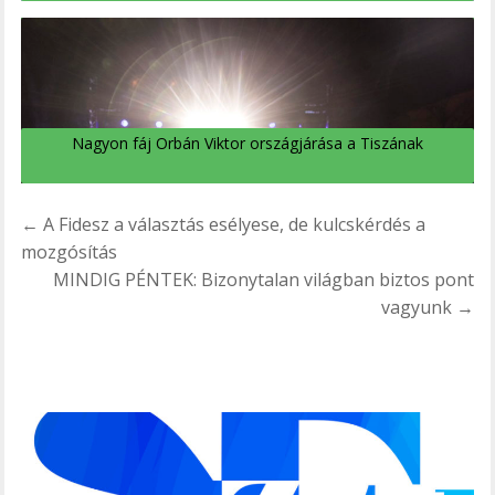
Nagyon fáj Orbán Viktor országjárása a Tiszának
Bejegyzés
← A Fidesz a választás esélyese, de kulcskérdés a
navigáció
mozgósítás
MINDIG PÉNTEK: Bizonytalan világban biztos pont
vagyunk →