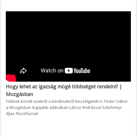
Hogy lehet az igazság mögé többséget rendelni? |
Mozgásban
Többek között ezekről a kérdésekről beszélgetett G. Fodor Gábor
a Mozgásban legújabb adásában Lánczi Andrással Széchenyi-
díjas filozófussal.