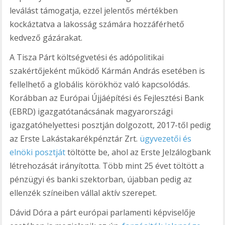
leválást támogatja, ezzel jelentős mértékben
kockáztatva a lakosság számára hozzáférhető
kedvező gázárakat.
A Tisza Párt költségvetési és adópolitikai
szakértőjeként működő Kármán András esetében is
fellelhető a globális körökhöz való kapcsolódás.
Korábban az Európai Újjáépítési és Fejlesztési Bank
(EBRD) igazgatótanácsának magyarországi
igazgatóhelyettesi posztján dolgozott, 2017-től pedig
az Erste Lakástakarékpénztár Zrt.
ügyvezetői és
elnöki posztját
töltötte be, ahol az Erste Jelzálogbank
létrehozását irányította. Több mint 25 évet töltött a
pénzügyi és banki szektorban, újabban pedig az
ellenzék színeiben vállal aktív szerepet.
Dávid Dóra a párt európai parlamenti képviselője