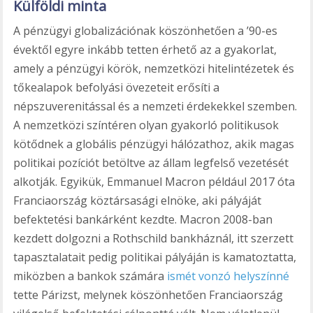
Külföldi minta
A pénzügyi globalizációnak köszönhetően a ’90-es
évektől egyre inkább tetten érhető az a gyakorlat,
amely a pénzügyi körök, nemzetközi hitelintézetek és
tőkealapok befolyási övezeteit erősíti a
népszuverenitással és a nemzeti érdekekkel szemben.
A nemzetközi színtéren olyan gyakorló politikusok
kötődnek a globális pénzügyi hálózathoz, akik magas
politikai pozíciót betöltve az állam legfelső vezetését
alkotják. Egyikük, Emmanuel Macron például 2017 óta
Franciaország köztársasági elnöke, aki pályáját
befektetési bankárként kezdte. Macron 2008-ban
kezdett dolgozni a Rothschild bankháznál, itt szerzett
tapasztalatait pedig politikai pályáján is kamatoztatta,
miközben a bankok számára
ismét vonzó helyszínné
tette Párizst, melynek köszönhetően Franciaország