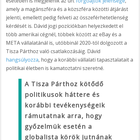
esetében is megjelenik az ún.
forgóajtók jelensége
,
amely a magánszféra és a közszféra közötti átjárást
jelenti, emellett pedig felveti az összeférhetetlenség
kérdését is. Dávid jogi pozíciókban helyezkedett el
több amerikai cégnél, többek között az eBay és a
META vállalatánál is, utóbbinál 2020-tól dolgozott a
Tisza Párthoz való csatlakozásáig. Dávid
hangsúlyozza
, hogy a korábbi vállalati tapasztalatait a
politikai életben is kamatoztatni szeretné.
A Tisza Párthoz kötődő
politikusok háttere és
korábbi tevékenységeik
rámutatnak arra, hogy
győzelmük esetén a
globalista körök jutnának