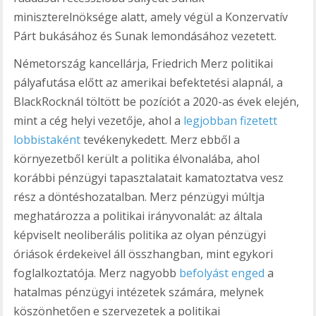
miniszterelnöksége alatt, amely végül a Konzervatív
Párt bukásához és Sunak lemondásához vezetett.
Németország kancellárja, Friedrich Merz politikai
pályafutása előtt az amerikai befektetési alapnál, a
BlackRocknál töltött be pozíciót a 2020-as évek elején,
mint a cég helyi vezetője, ahol a
legjobban fizetett
lobbistaként
tevékenykedett. Merz ebből a
környezetből került a politika élvonalába, ahol
korábbi pénzügyi tapasztalatait kamatoztatva vesz
rész a döntéshozatalban. Merz pénzügyi múltja
meghatározza a politikai irányvonalát: az általa
képviselt neoliberális politika az olyan pénzügyi
óriások érdekeivel áll összhangban, mint egykori
foglalkoztatója. Merz nagyobb
befolyást enged
a
hatalmas pénzügyi intézetek számára, melynek
köszönhetően e szervezetek a politikai