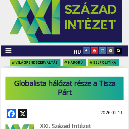
HU
VILÁGRENDSZERVÁLTÁS
HÁBORÚ
BELPOLITIKA
Globalista hálózat része a Tisza
Párt
F
X
2026.02.11.
ac
XXI. Század Intézet