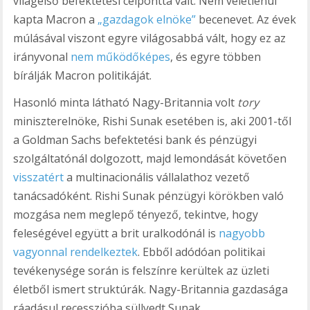
világelső befektetési célponttá vált. Nem véletlenül
kapta Macron a
„gazdagok elnöke”
becenevet. Az évek
múlásával viszont egyre világosabbá vált, hogy ez az
irányvonal
nem működőképes
, és egyre többen
bírálják Macron politikáját.
Hasonló minta látható Nagy-Britannia volt
tory
miniszterelnöke, Rishi Sunak esetében is, aki 2001-től
a Goldman Sachs befektetési bank és pénzügyi
szolgáltatónál dolgozott, majd lemondását követően
visszatért
a multinacionális vállalathoz vezető
tanácsadóként. Rishi Sunak pénzügyi körökben való
mozgása nem meglepő tényező, tekintve, hogy
feleségével együtt a brit uralkodónál is
nagyobb
vagyonnal rendelkeztek
. Ebből adódóan politikai
tevékenysége során is felszínre kerültek az üzleti
életből ismert struktúrák. Nagy-Britannia gazdasága
ráadásul recesszióba süllyedt Sunak