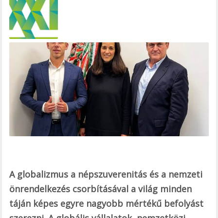
e
b
o
o
k
A globalizmus a népszuverenitás és a nemzeti
önrendelkezés csorbításával a világ minden
táján képes egyre nagyobb mértékű befolyást
szerezni. A globális vállalatok, nemzetközi