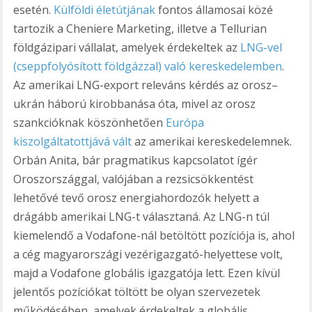
esetén.
Külföldi életútjának
fontos államosai közé
tartozik a Cheniere Marketing, illetve a Tellurian
földgázipari vállalat, amelyek érdekeltek az
LNG-vel
(cseppfolyósított földgázzal) való kereskedelemben
.
Az amerikai LNG-export releváns kérdés az orosz–
ukrán háború kirobbanása óta, mivel az orosz
szankcióknak köszönhetően
Európa
kiszolgáltatottjává vált
az amerikai kereskedelemnek.
Orbán Anita, bár pragmatikus kapcsolatot ígér
Oroszországgal, valójában a rezsicsökkentést
lehetővé tevő orosz energiahordozók helyett a
drágább amerikai LNG-t választaná. Az LNG-n túl
kiemelendő a Vodafone-nál betöltött pozíciója is, ahol
a cég magyarországi vezérigazgató-helyettese volt,
majd a Vodafone globális igazgatója lett. Ezen kívül
jelentős pozíciókat töltött be olyan szervezetek
működésében, amelyek érdekeltek a globális