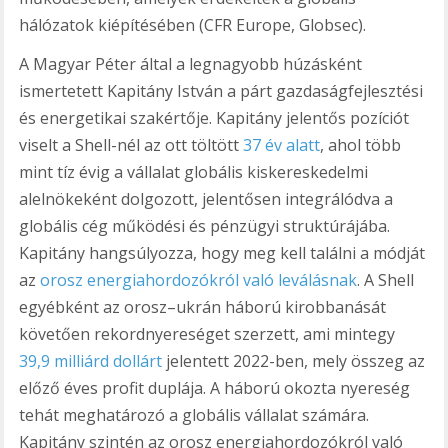
hálózatok kiépítésében (CFR Europe, Globsec).
A Magyar Péter által a legnagyobb húzásként
ismertetett Kapitány István a párt gazdaságfejlesztési
és energetikai szakértője. Kapitány jelentős pozíciót
viselt a Shell-nél az ott töltött
37 év alatt
, ahol több
mint tíz évig a vállalat globális kiskereskedelmi
alelnökeként dolgozott, jelentősen integrálódva a
globális cég működési és pénzügyi struktúrájába.
Kapitány hangsúlyozza, hogy meg kell találni a módját
az
orosz energiahordozókról való leválásnak
. A Shell
egyébként az orosz–ukrán háború kirobbanását
követően rekordnyereséget szerzett, ami mintegy
39,9 milliárd dollárt
jelentett 2022-ben, mely összeg az
előző éves profit duplája. A háború okozta nyereség
tehát meghatározó a globális vállalat számára.
Kapitány szintén az orosz energiahordozókról való