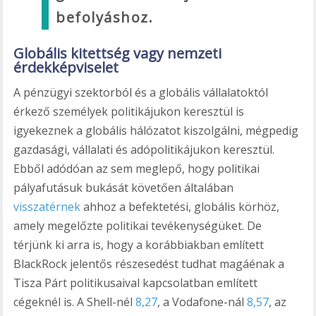
befolyáshoz.
Globális kitettség vagy nemzeti
érdekképviselet
A pénzügyi szektorból és a globális vállalatoktól
érkező személyek politikájukon keresztül is
igyekeznek a globális hálózatot kiszolgálni, mégpedig
gazdasági, vállalati és adópolitikájukon keresztül.
Ebből adódóan az sem meglepő, hogy politikai
pályafutásuk bukását követően általában
visszatérnek
ahhoz a befektetési, globális körhöz,
amely megelőzte politikai tevékenységüket. De
térjünk ki arra is, hogy a korábbiakban említett
BlackRock jelentős részesedést tudhat magáénak a
Tisza Párt politikusaival kapcsolatban említett
cégeknél is. A Shell-nél
8,27
, a Vodafone-nál
8,57
, az