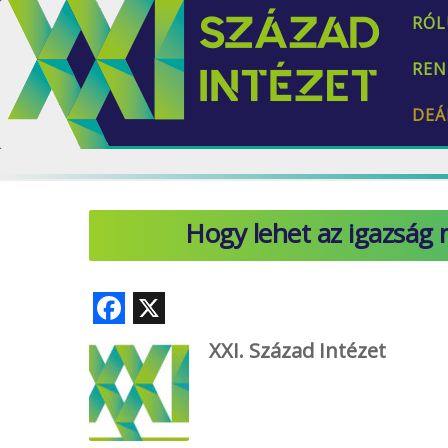
RÓL
REN
DEÁ
Hogy lehet az igazság
F
X
ac
XXI. Század Intézet
e
b
o