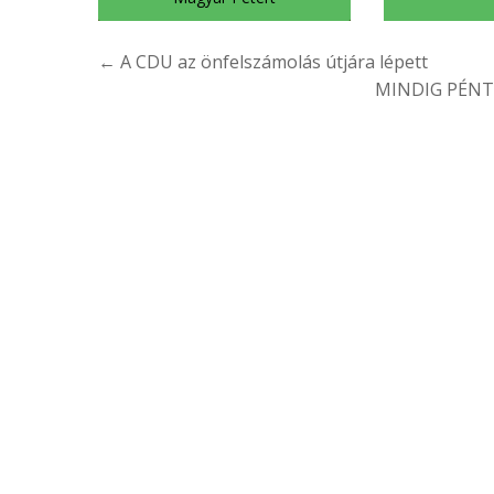
Bejegyzés
← A CDU az önfelszámolás útjára lépett
navigáció
MINDIG PÉNTEK