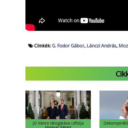
Címkék:
G. Fodor Gábor
,
Lánczi András
,
Moz
Cik
JD Vance látogatása cáfolja
Dekonspiráló
Magyar Pétert