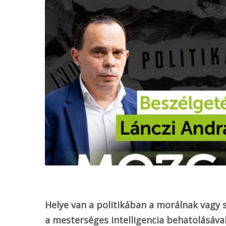
o
k
Helye van a politikában a morálnak vagy 
a mesterséges intelligencia behatolásáva