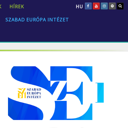
HU
K
HÍREK
SZABAD EURÓPA INTÉZET
„Az emberi természet univerzális és állandó.”
David Hume