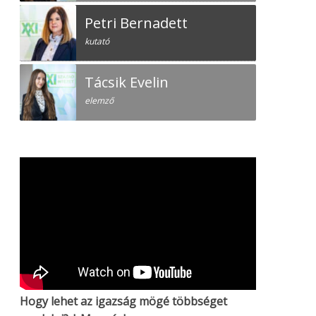
Petri Bernadett
kutató
Tácsik Evelin
elemző
Hogy lehet az igazság mögé többséget