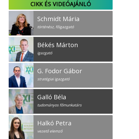
CIKK ÉS VIDEÓAJÁNLÓ
Schmidt Mária
történész, főigazgató
Békés Márton
igazgató
G. Fodor Gábor
stratégiai igazgató
Galló Béla
tudományos főmunkatárs
Halkó Petra
vezető elemző