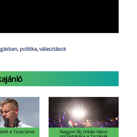
gásban
,
politika
,
választások
kajánló
dott a Tisza terve
Nagyon fáj Orbán Viktor
országjárása a Tiszának