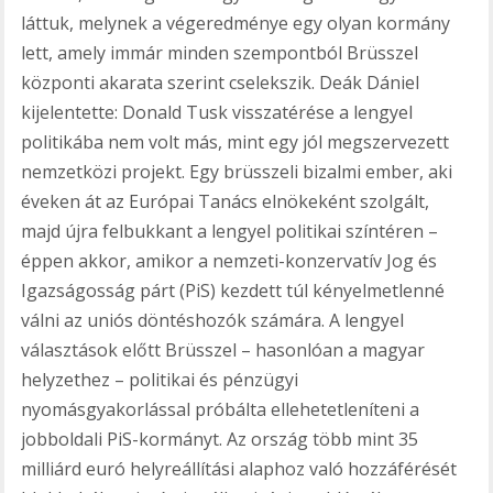
láttuk, melynek a végeredménye egy olyan kormány
lett, amely immár minden szempontból Brüsszel
központi akarata szerint cselekszik. Deák Dániel
kijelentette: Donald Tusk visszatérése a lengyel
politikába nem volt más, mint egy jól megszervezett
nemzetközi projekt. Egy brüsszeli bizalmi ember, aki
éveken át az Európai Tanács elnökeként szolgált,
majd újra felbukkant a lengyel politikai színtéren –
éppen akkor, amikor a nemzeti-konzervatív Jog és
Igazságosság párt (PiS) kezdett túl kényelmetlenné
válni az uniós döntéshozók számára. A lengyel
választások előtt Brüsszel – hasonlóan a magyar
helyzethez – politikai és pénzügyi
nyomásgyakorlással próbálta ellehetetleníteni a
jobboldali PiS-kormányt. Az ország több mint 35
milliárd euró helyreállítási alaphoz való hozzáférését