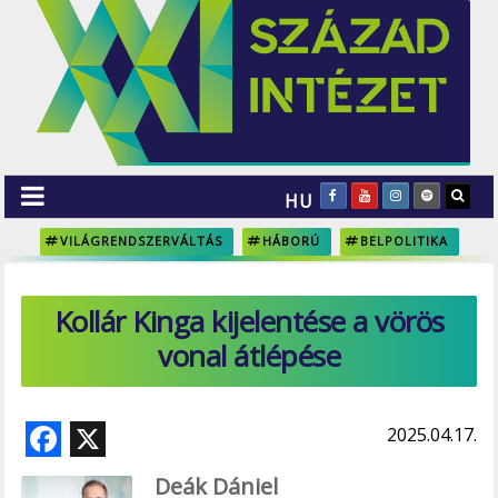
HU
VILÁGRENDSZERVÁLTÁS
HÁBORÚ
BELPOLITIKA
Kollár Kinga kijelentése a vörös
vonal átlépése
F
X
2025.04.17.
ac
Deák Dániel