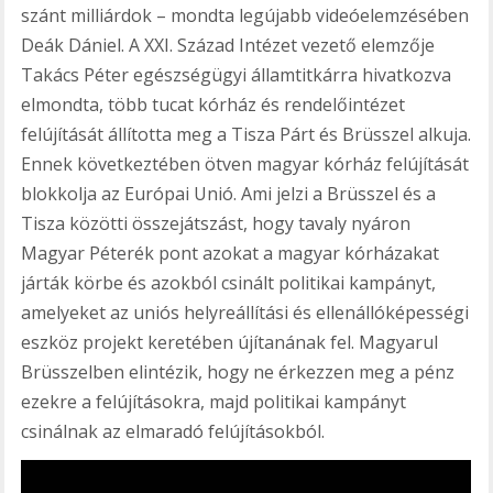
szánt milliárdok – mondta legújabb videóelemzésében
Deák Dániel. A XXI. Század Intézet vezető elemzője
Takács Péter egészségügyi államtitkárra hivatkozva
elmondta, több tucat kórház és rendelőintézet
felújítását állította meg a Tisza Párt és Brüsszel alkuja.
Ennek következtében ötven magyar kórház felújítását
blokkolja az Európai Unió. Ami jelzi a Brüsszel és a
Tisza közötti összejátszást, hogy tavaly nyáron
Magyar Péterék pont azokat a magyar kórházakat
járták körbe és azokból csinált politikai kampányt,
amelyeket az uniós helyreállítási és ellenállóképességi
eszköz projekt keretében újítanának fel. Magyarul
Brüsszelben elintézik, hogy ne érkezzen meg a pénz
ezekre a felújításokra, majd politikai kampányt
csinálnak az elmaradó felújításokból.