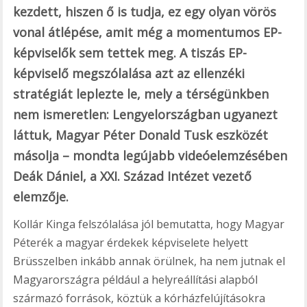
kezdett, hiszen ő is tudja, ez egy olyan vörös
vonal átlépése, amit még a momentumos EP-
képviselők sem tettek meg. A tiszás EP-
képviselő megszólalása azt az ellenzéki
stratégiát leplezte le, mely a térségünkben
nem ismeretlen: Lengyelországban ugyanezt
láttuk, Magyar Péter Donald Tusk eszközét
másolja – mondta legújabb videóelemzésében
Deák Dániel, a XXI. Század Intézet vezető
elemzője.
Kollár Kinga felszólalása jól bemutatta, hogy Magyar
Péterék a magyar érdekek képviselete helyett
Brüsszelben inkább annak örülnek, ha nem jutnak el
Magyarországra például a helyreállítási alapból
származó források, köztük a kórházfelújításokra