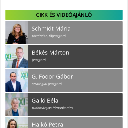
CIKK ÉS VIDEÓAJÁNLÓ
Schmidt Mária
történész, főigazgató
Békés Márton
igazgató
G. Fodor Gábor
stratégiai igazgató
Galló Béla
tudományos főmunkatárs
Halkó Petra