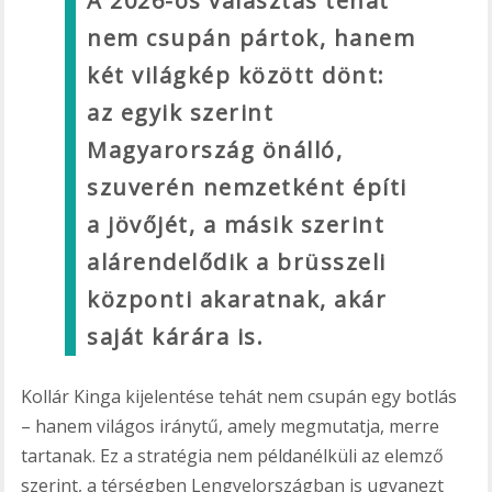
A 2026-os választás tehát
nem csupán pártok, hanem
két világkép között dönt:
az egyik szerint
Magyarország önálló,
szuverén nemzetként építi
a jövőjét, a másik szerint
alárendelődik a brüsszeli
központi akaratnak, akár
saját kárára is.
Kollár Kinga kijelentése tehát nem csupán egy botlás
– hanem világos iránytű, amely megmutatja, merre
tartanak. Ez a stratégia nem példanélküli az elemző
szerint, a térségben Lengyelországban is ugyanezt