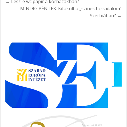
Bejegyzés
← Lesz-e wc papír a kórházakban?
navigáció
MINDIG PÉNTEK: Kifakult a „színes forradalom”
Szerbiában? →