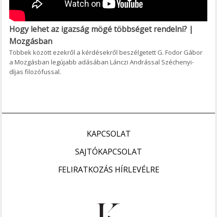
Hogy lehet az igazság mögé többséget rendelni? |
Mozgásban
Többek között ezekről a kérdésekről beszélgetett G. Fodor Gábor
a Mozgásban legújabb adásában Lánczi Andrással Széchenyi-
díjas filozófussal.
KAPCSOLAT
SAJTÓKAPCSOLAT
FELIRATKOZÁS HÍRLEVÉLRE