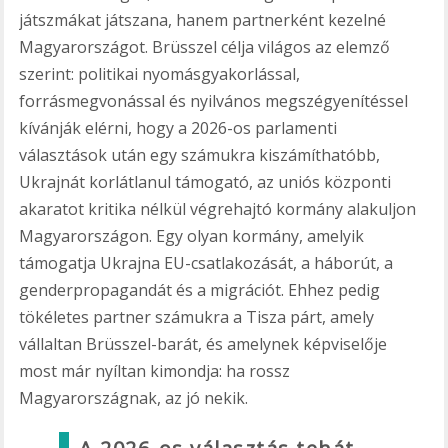
játszmákat játszana, hanem partnerként kezelné
Magyarországot. Brüsszel célja világos az elemző
szerint: politikai nyomásgyakorlással,
forrásmegvonással és nyilvános megszégyenítéssel
kívánják elérni, hogy a 2026-os parlamenti
választások után egy számukra kiszámíthatóbb,
Ukrajnát korlátlanul támogató, az uniós központi
akaratot kritika nélkül végrehajtó kormány alakuljon
Magyarországon. Egy olyan kormány, amelyik
támogatja Ukrajna EU-csatlakozását, a háborút, a
genderpropagandát és a migrációt. Ehhez pedig
tökéletes partner számukra a Tisza párt, amely
vállaltan Brüsszel-barát, és amelynek képviselője
most már nyíltan kimondja: ha rossz
Magyarországnak, az jó nekik.