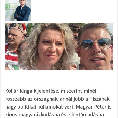
e
b
o
o
k
Kollár Kinga kijelentése, miszerint minél
rosszabb az országnak, annál jobb a Tiszának,
nagy politikai hullámokat vert. Magyar Péter is
kínos magyarázkodásba és ellentámadásba