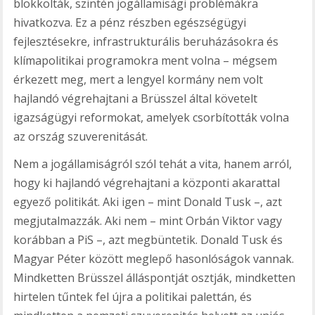
blokkolták, szintén jogállamisági problémákra
hivatkozva. Ez a pénz részben egészségügyi
fejlesztésekre, infrastrukturális beruházásokra és
klímapolitikai programokra ment volna – mégsem
érkezett meg, mert a lengyel kormány nem volt
hajlandó végrehajtani a Brüsszel által követelt
igazságügyi reformokat, amelyek csorbították volna
az ország szuverenitását.
Nem a jogállamiságról szól tehát a vita, hanem arról,
hogy ki hajlandó végrehajtani a központi akarattal
egyező politikát. Aki igen – mint Donald Tusk –, azt
megjutalmazzák. Aki nem – mint Orbán Viktor vagy
korábban a PiS –, azt megbüntetik. Donald Tusk és
Magyar Péter között meglepő hasonlóságok vannak.
Mindketten Brüsszel álláspontját osztják, mindketten
hirtelen tűntek fel újra a politikai palettán, és