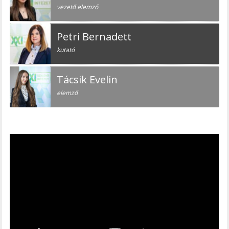
vezető elemző
Petri Bernadett
kutató
Tácsik Evelin
elemző