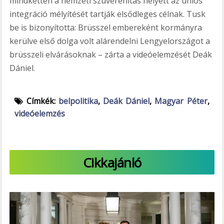
mindketten a nemzeti szuverenitás helyett az uniós
integráció mélyítését tartják elsődleges célnak. Tusk
be is bizonyította: Brüsszel embereként kormányra
kerülve első dolga volt alárendelni Lengyelországot a
brüsszeli elvárásoknak – zárta a videóelemzését Deák
Dániel.
Címkék:
belpolitika
,
Deák Dániel
,
Magyar Péter
,
videóelemzés
Cikkajánló