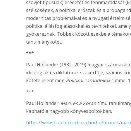
szovjet típusúak) eredetét és fennmaradását (kés
szélsőségek, a politikai erőszak és a propagan
modernitás problémáival és a nyugati értelmiség
politikai állásfoglalásokkal és tévhitekkel, amel
gyökereznek. Többek között ezekbe a témakör
tanulmánykötet.
***
Paul Hollander (1932–2019) magyar származású sz
ideológiák és diktatúrák szakértője, számos kö
kötete jelent meg
Politikai zarándokok
címmel 1
***
Paul Hollander:
Marx és a Korán
című tanulmányk
kapható a nagyobb könyvesboltokban.
https://webshop.terrorhaza.hu/hu/termek/mar