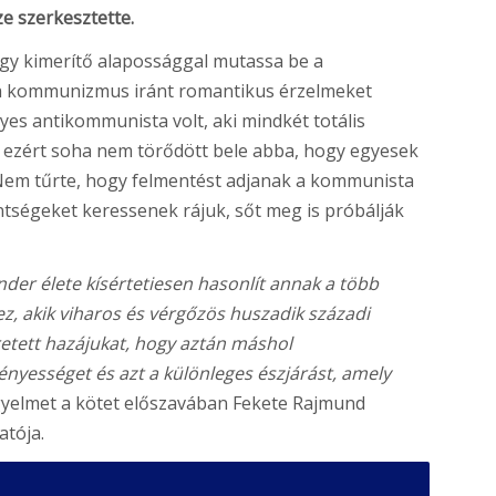
e szerkesztette.
ogy kimerítő alapossággal mutassa be a
l a kommunizmus iránt romantikus érzelmeket
lyes antikommunista volt, aki mindkét totális
n ezért soha nem törődött bele abba, hogy egyesek
Nem tűrte, hogy felmentést adjanak a kommunista
tségeket keressenek rájuk, sőt meg is próbálják
nder élete kísértetiesen hasonlít annak a több
, akik viharos és vérgőzös huszadik századi
etett hazájukat, hogy aztán máshol
ényességet és azt a különleges észjárást, amely
figyelmet a kötet előszavában Fekete Rajmund
atója.