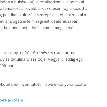
őbb a bukásukat), a totalitarizmus, a politikai
da témakörét. Továbbá részletesen foglalkozott a
 politikai–kulturális szerepével, tehát azokkal a
yek a nyugati értelmiségi elit idealizmusában
ökbe enged betekintés a most megjelenő
ociológus, író, történész. A totalitárius
nyv és tanulmány szerzője. Magyarul eddig egy
996-ban.
ötetének nyomtatott, illetve e-könyv változata
x-es-a-koran/