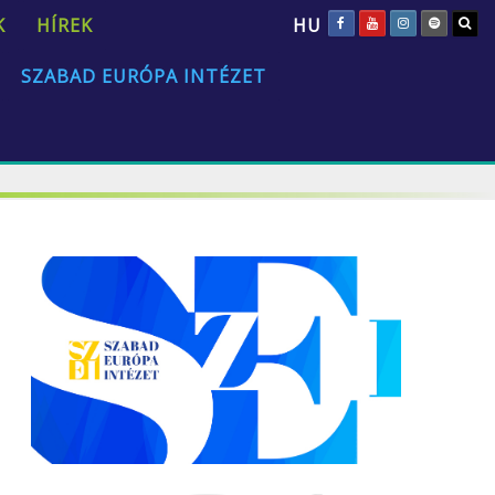
HU
K
HÍREK
SZABAD EURÓPA INTÉZET
„Az emberi természet univerzális és állandó.”
David Hume