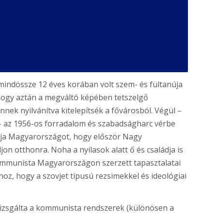
 mindössze 12 éves korában volt szem- és fültanúja
 hogy aztán a megváltó képében tetszelgő
nek nyilvánítva kitelepítsék a fővárosból. Végül –
– az 1956-os forradalom és szabadságharc vérbe
agyja Magyarországot, hogy először Nagy
on otthonra. Noha a nyilasok alatt ő és családja is
kommunista Magyarországon szerzett tapasztalatai
oz, hogy a szovjet típusú rezsimekkel és ideológiai
izsgálta a kommunista rendszerek (különösen a