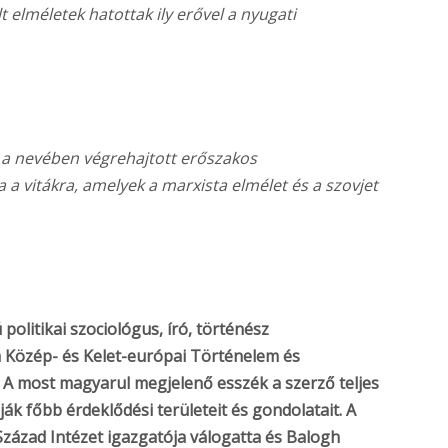
t elméletek hatottak ily erővel a nyugati
ze a nevében végrehajtott erőszakos
 vitákra, amelyek a marxista elmélet és a szovjet
olitikai szociológus, író, történész
 a Közép- és Kelet-európai Történelem és
 A most magyarul megjelenő esszék a szerző teljes
k főbb érdeklődési területeit és gondolatait. A
zázad Intézet igazgatója válogatta és Balogh