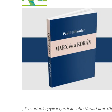
o
o
k
„Századunk egyik legérdekesebb társadalmi–tö