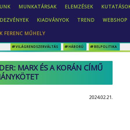
UNK
MUNKATÁRSAK
ELEMZÉSEK
KUTATÁSO
DEZVÉNYEK
KIADVÁNYOK
TREND
WEBSHOP
K FERENC MŰHELY
VILÁGRENDSZERVÁLTÁS
HÁBORÚ
BELPOLITIKA
ER: MARX ÉS A KORÁN CÍMŰ
ÁNYKÖTET
2024.02.21.