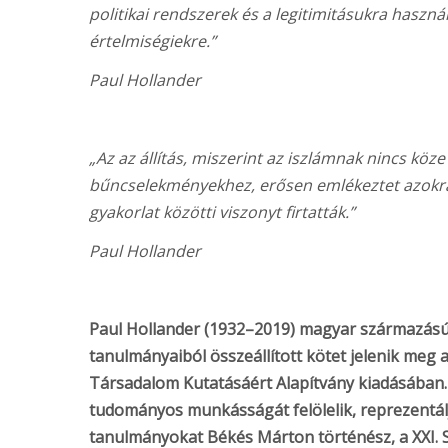
politikai rendszerek és a legitimitásukra használ
értelmiségiekre.”
Paul Hollander
„Az az állítás, miszerint az iszlámnak nincs kö
bűncselekményekhez, erősen emlékeztet azokra a
gyakorlat közötti viszonyt firtatták.”
Paul Hollander
Paul Hollander (1932–2019) magyar származású p
tanulmányaiból összeállított kötet jelenik meg
Társadalom Kutatásáért Alapítvány kiadásában.
tudományos munkásságát felölelik, reprezentáljá
tanulmányokat Békés Márton történész, a XXI. S