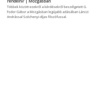
rendelni? | Mozgásban
Többek között ezekről a kérdésekről beszélgetett G.
Fodor Gábor a Mozgásban legújabb adásában Lánczi
Andrással Széchenyi-díjas filozófussal.