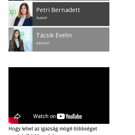
Petri Bernadett
kutató
Tácsik Evelin
elemző
Hogy lehet az igazság mögé többséget