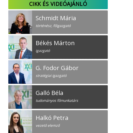
CIKK ÉS VIDEÓAJÁNLÓ
Schmidt Mária
történész, főigazgató
Békés Márton
igazgató
G. Fodor Gábor
stratégiai igazgató
Galló Béla
tudományos főmunkatárs
Halkó Petra
vezető elemző