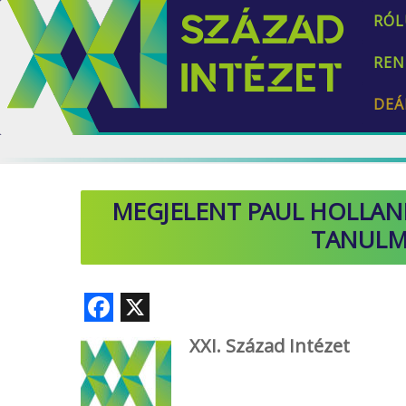
RÓL
REN
DEÁ
MEGJELENT PAUL HOLLAND
TANULM
F
X
ac
XXI. Század Intézet
e
b