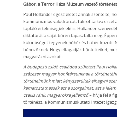
Gábor, a Terror Háza Múzeum vezető történész
Paul Hollander egész életét annak szentelte, h
kommunizmus valódi arcát, tükröt tartva ezze
tápláló értelmiségiek elé is. Hollander szenvedé
diktatúrát a saját bőrén tapasztalta meg. Éppe
különbséget tegyenek hóhér és hóhér között. 
bűnözőknek. Hogy eltagadják bűntetteiket, men
magyarázni azokat.
A budapesti zsidó családba született Paul Holla
százezer magyar honfitársunknak a történetéhez
történelmünk miatt kényszerültek elhagyni szer
kamatoztathassák azt a szorgalmat, azt a lelem
csakis ránk, magyarokra jellemző
– hívja fel a 
történész, a Kommunizmuskutató Intézet igazg