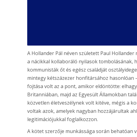
A Hollander Pál néven született Paul Hollander
a nácikkal kollaboráló nyilasok tombolásának,
kommunisták őt és egész családját osztályidegen
mintegy kétszázezer honfitársához hasonlóan 
fojtása volt az a pont, amikor eldöntötte: elh
Britanniában, majd az Egyesült Államokban találj
közvetlen életveszélynek volt kitéve, mégis a 
voltak azok, amelyek nagyban hozzájárultak ahh
legitimációjukkal foglalkozzon.
A kötet szerzője munkássága során behatóan v