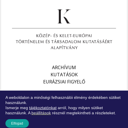
ARCHÍVUM
KUTATÁSOK
EURÁZSIAI FIGYELŐ
Impresszum
A weboldalon a minőségi felhasználói élmény érdekében sütiket
Jogi nyilatkozat
használunk.
Ismerje meg
tájékoztatónkat
arról, hogy milyen sütiket
Adatkezelési tájékoztató
használunk. A
beállítások
résznél megtekintheti a részleteket.
Elfogad
Copyright © XXI. Század Intézet – Minden jog fenntartva!