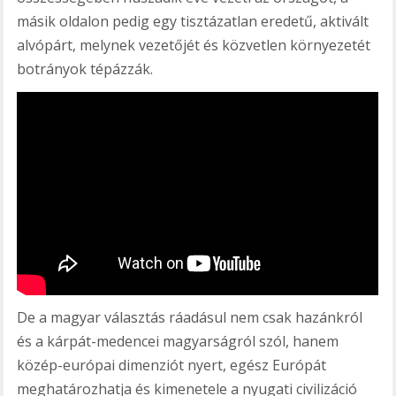
másik oldalon pedig egy tisztázatlan eredetű, aktivált
alvópárt, melynek vezetőjét és közvetlen környezetét
botrányok tépázzák.
De a magyar választás ráadásul nem csak hazánkról
és a kárpát-medencei magyarságról szól, hanem
közép-európai dimenziót nyert, egész Európát
meghatározhatja és kimenetele a nyugati civilizáció