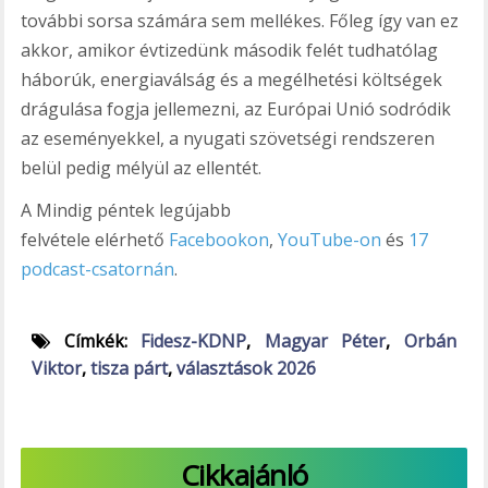
további sorsa számára sem mellékes. Főleg így van ez
akkor, amikor évtizedünk második felét tudhatólag
háborúk, energiaválság és a megélhetési költségek
drágulása fogja jellemezni, az Európai Unió sodródik
az eseményekkel, a nyugati szövetségi rendszeren
belül pedig mélyül az ellentét.
A Mindig péntek legújabb
felvétele elérhető
Facebookon
,
YouTube-on
és
17
podcast-csatornán
.
Címkék:
Fidesz-KDNP
,
Magyar Péter
,
Orbán
Viktor
,
tisza párt
,
választások 2026
Cikkajánló