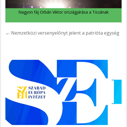
Nagyon fáj Orbán Viktor országjárása a Tiszának
Bejegyzés
← Nemzetközi versenyelőnyt jelent a patrióta egység
navigáció