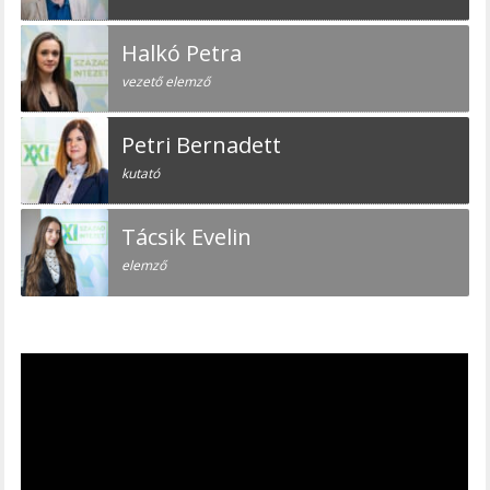
Halkó Petra
vezető elemző
Petri Bernadett
kutató
Tácsik Evelin
elemző