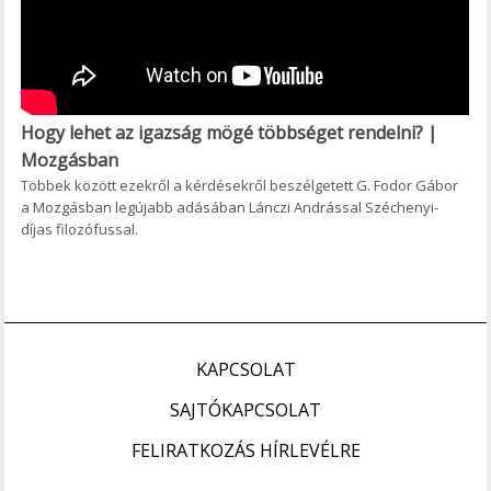
Hogy lehet az igazság mögé többséget rendelni? |
Mozgásban
Többek között ezekről a kérdésekről beszélgetett G. Fodor Gábor
a Mozgásban legújabb adásában Lánczi Andrással Széchenyi-
díjas filozófussal.
KAPCSOLAT
SAJTÓKAPCSOLAT
FELIRATKOZÁS HÍRLEVÉLRE