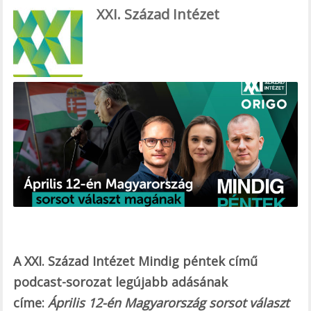
ac
XXI. Század Intézet
e
b
o
o
k
A XXI. Század Intézet Mindig péntek című
podcast-sorozat legújabb adásának
címe:
Április 12-én Magyarország sorsot választ