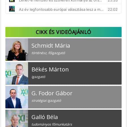
CIKK ÉS VIDEÓAJÁNLÓ
Schmidt Mária
történész, főigazgató
Békés Márton
igazgató
G. Fodor Gábor
stratégiai igazgató
Galló Béla
tudományos főmunkatárs