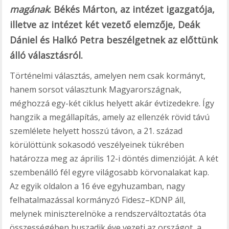
magának
. Békés Márton, az intézet igazgatója,
illetve az intézet két vezető elemzője, Deák
Dániel és Halkó Petra beszélgetnek az előttünk
álló választásról.
Történelmi választás, amelyen nem csak kormányt,
hanem sorsot választunk Magyarországnak,
méghozzá egy-két ciklus helyett akár évtizedekre. Így
hangzik a megállapítás, amely az ellenzék rövid távú
szemlélete helyett hosszú távon, a 21. század
körülöttünk sokasodó veszélyeinek tükrében
határozza meg az április 12-i döntés dimenzióját. A két
szembenálló fél egyre világosabb körvonalakat kap.
Az egyik oldalon a 16 éve egyhuzamban, nagy
felhatalmazással kormányzó Fidesz–KDNP áll,
melynek miniszterelnöke a rendszerváltoztatás óta
összességében huszadik éve vezeti az országot, a