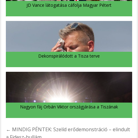
JD Vance látogatása cáfolja Magyar Pétert
Dekonspirálódott a Tisza terve
Nagyon fáj Orbán Viktor országjárása a Tiszának
Bejegyzés
← MINDIG PÉNTEK: Szelíd erődemonstráció – elindult
a Fidesz-hullám