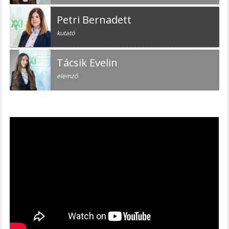
Petri Bernadett
kutató
Tácsik Evelin
elemző