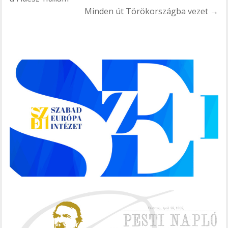
navigáció
Minden út Törökországba vezet →