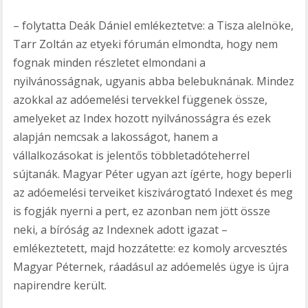
– folytatta Deák Dániel emlékeztetve: a Tisza alelnöke,
Tarr Zoltán az etyeki fórumán elmondta, hogy nem
fognak minden részletet elmondani a
nyilvánosságnak, ugyanis abba belebuknának. Mindez
azokkal az adóemelési tervekkel függenek össze,
amelyeket az Index hozott nyilvánosságra és ezek
alapján nemcsak a lakosságot, hanem a
vállalkozásokat is jelentős többletadóteherrel
sújtanák. Magyar Péter ugyan azt ígérte, hogy beperli
az adóemelési terveiket kiszivárogtató Indexet és meg
is fogják nyerni a pert, ez azonban nem jött össze
neki, a bíróság az Indexnek adott igazat –
emlékeztetett, majd hozzátette: ez komoly arcvesztés
Magyar Péternek, ráadásul az adóemelés ügye is újra
napirendre került.