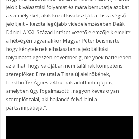
jelölt kiválasztási folyamat és mára bemutatja azokat
a személyeket, akik közül kiválasztják a Tisza végső
jelöltjeit – kezdte legújabb videóelemzésében Deák
Dániel. A XXI. Század Intézet vezető elemzője kiemelte:
a hétvégén ugyanakkor Magyar Péter beismerte,
hogy kénytelenek elhalasztani a jelöltállítási
folyamatot egészen novemberig, melynek hátterében
az állhat, hogy valójában nem találnak kompetens
szereplőket. Erre utal a Tisza új alelnökének,
Forsthoffer Ágnes 24.hu-nak adott interjúja is,
amelyben úgy fogalmazott: „nagyon kevés olyan
szereplőt talál, aki hajlandó felvállalni a
pártszimpátiáját”.