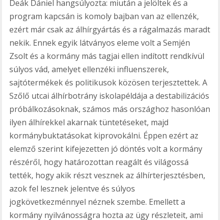
Deák Dániel hangsúlyozta: miután a jelöltek és a
program kapcsán is komoly bajban van az ellenzék,
ezért már csak az álhírgyártás és a rágalmazás maradt
nekik. Ennek egyik látványos eleme volt a Semjén
Zsolt és a kormány más tagjai ellen indított rendkívül
súlyos vád, amelyet ellenzéki influenszerek,
sajtótermékek és politikusok közösen terjesztettek. A
Szőlő utcai álhírbotrány iskolapéldája a destabilizációs
próbálkozásoknak, számos más országhoz hasonlóan
ilyen álhírekkel akarnak tüntetéseket, majd
kormánybuktatásokat kiprovokálni. Éppen ezért az
elemző szerint kifejezetten jó döntés volt a kormány
részéről, hogy határozottan reagált és világossá
tették, hogy akik részt vesznek az álhírterjesztésben,
azok fel lesznek jelentve és súlyos
jogkövetkezménnyel néznek szembe. Emellett a
kormány nyilvánosságra hozta az ügy részleteit, ami