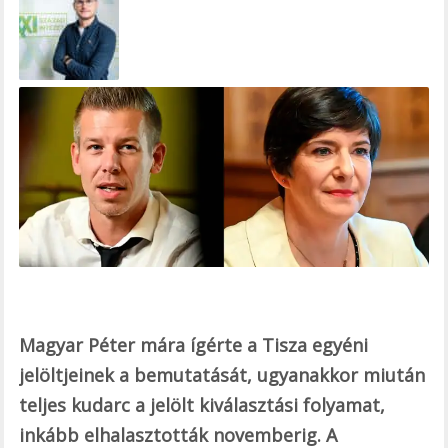
e
b
o
o
k
Magyar Péter mára ígérte a Tisza egyéni
jelöltjeinek a bemutatását, ugyanakkor miután
teljes kudarc a jelölt kiválasztási folyamat,
inkább elhalasztották novemberig. A