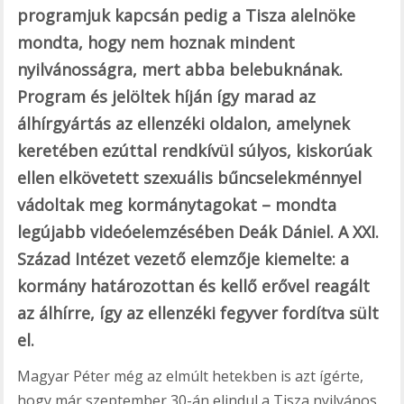
programjuk kapcsán pedig a Tisza alelnöke
mondta, hogy nem hoznak mindent
nyilvánosságra, mert abba belebuknának.
Program és jelöltek híján így marad az
álhírgyártás az ellenzéki oldalon, amelynek
keretében ezúttal rendkívül súlyos, kiskorúak
ellen elkövetett szexuális bűncselekménnyel
vádoltak meg kormánytagokat – mondta
legújabb videóelemzésében Deák Dániel. A XXI.
Század Intézet vezető elemzője kiemelte: a
kormány határozottan és kellő erővel reagált
az álhírre, így az ellenzéki fegyver fordítva sült
el.
Magyar Péter még az elmúlt hetekben is azt ígérte,
hogy már szeptember 30-án elindul a Tisza nyilvános