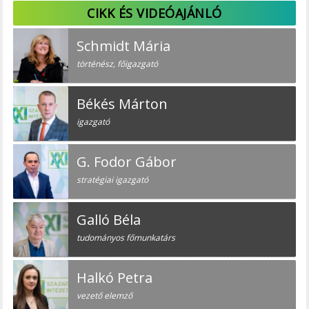
CIKK ÉS VIDEÓAJÁNLÓ
Schmidt Mária
történész, főigazgató
Békés Márton
igazgató
G. Fodor Gábor
stratégiai igazgató
Galló Béla
tudományos főmunkatárs
Halkó Petra
vezető elemző