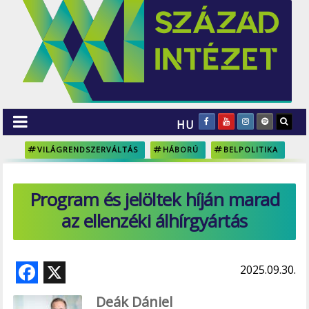
HU
VILÁGRENDSZERVÁLTÁS
HÁBORÚ
BELPOLITIKA
Program és jelöltek híján marad
az ellenzéki álhírgyártás
F
X
2025.09.30.
ac
Deák Dániel