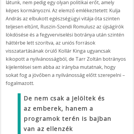
látunk, nem pedig egy olyan politikai erőt, amely
képes kormányozni. Az elemző emlékeztetett: Kulja
András az elbukott egészségügyi vitája óta szinten
teljesen eltűnt, Ruszin-Szendi Romulusz az újságírók
lökdösése és a fegyverviselési botránya után szintén
háttérbe lett szorítva, az uniós források
visszatartásának örülő Kollár Kinga ugyancsak
kikopott a nyilvánosságból, de Tarr Zoltán botrányos
kijelentései sem abba az irányba mutatnak, hogy
sokat fog a jövőben a nyilvánosság előtt szerepelni –
fogalmazott.
De nem csak a jelöltek és
az emberek, hanem a
programok terén is bajban
van az ellenzék