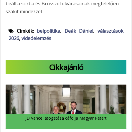
beáll a sorba és Brüsszel elvárásainak megfelelően
szakít mindezzel.
Címkék:
belpolitika
,
Deák Dániel
,
választások
2026
,
videóelemzés
Cikkajánló
JD Vance látogatása cáfolja Magyar Pétert