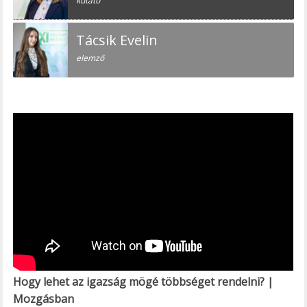
kutató
Tácsik Evelin
elemző
Hogy lehet az igazság mögé többséget rendelni? |
Mozgásban