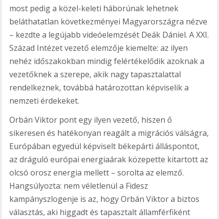
most pedig a közel-keleti háborúnak lehetnek
beláthatatlan következményei Magyarországra nézve
– kezdte a legújabb videóelemzését Deák Dániel. A XXI.
Század Intézet vezető elemzője kiemelte: az ilyen
nehéz időszakokban mindig felértékelődik azoknak a
vezetőknek a szerepe, akik nagy tapasztalattal
rendelkeznek, továbbá határozottan képviselik a
nemzeti érdekeket.
Orbán Viktor pont egy ilyen vezető, hiszen ő
sikeresen és hatékonyan reagált a migrációs válságra,
Európában egyedül képviselt békepárti álláspontot,
az dráguló európai energiaárak közepette kitartott az
olcsó orosz energia mellett – sorolta az elemző.
Hangsúlyozta: nem véletlenül a Fidesz
kampányszlogenje is az, hogy Orbán Viktor a biztos
választás, aki higgadt és tapasztalt államférfiként