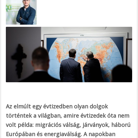
e
b
o
o
k
Az elmúlt egy évtizedben olyan dolgok
történtek a világban, amire évtizedek óta nem
volt példa: migrációs válság, járványok, háború
Európában és energiaválság. A napokban