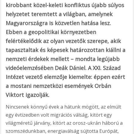
kirobbant közel-keleti konfliktus újabb súlyos
helyzetet teremtett a világban, amelynek
Magyarországra is közvetlen hatása lesz.
Ebben a geopolitikai környezetben
felértékelődik az olyan vezetők szerepe, akik
tapasztaltak és képesek határozottan kiállni a
nemzeti érdekek mellett – mondta legújabb
videóelemzésében Deák Dániel. A XXI. Század
Intézet vezető elemzője kiemelte: éppen ezért
a mostani nemzetközi események Orbán
Viktort igazolják.
Nincsenek könnyű évek a hátunk mögött, az elmúlt
egy évtizedben volt migrációs válság, kitört egy
világméretű járvány, kitört az orosz-ukrán háború a
szomszédunkban, energiaválság sújtotta Európát,