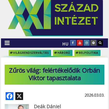
HU
VILÁGRENDSZERVÁLTÁS
HÁBORÚ
BELPOLITIKA
Zűrös világ: felértékelődik Orbán
Viktor tapasztalata
F
X
2026.03.03.
ac
Deák Dániel