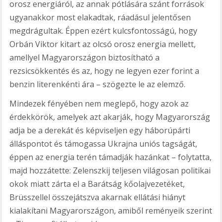
orosz energiáról, az annak pótlására szánt források
ugyanakkor most elakadtak, ráadásul jelentősen
megdrágultak. Éppen ezért kulcsfontosságú, hogy
Orbán Viktor kitart az olcsó orosz energia mellett,
amellyel Magyarországon biztosítható a
rezsicsökkentés és az, hogy ne legyen ezer forint a
benzin literenkénti ára – szögezte le az elemző.
Mindezek fényében nem meglepő, hogy azok az
érdekkörök, amelyek azt akarják, hogy Magyarország
adja be a derekát és képviseljen egy háborúpárti
álláspontot és támogassa Ukrajna uniós tagságát,
éppen az energia terén támadják hazánkat – folytatta,
majd hozzátette: Zelenszkij teljesen világosan politikai
okok miatt zárta el a Barátság kőolajvezetéket,
Brüsszellel összejátszva akarnak ellátási hiányt
kialakítani Magyarországon, amiből reményeik szerint