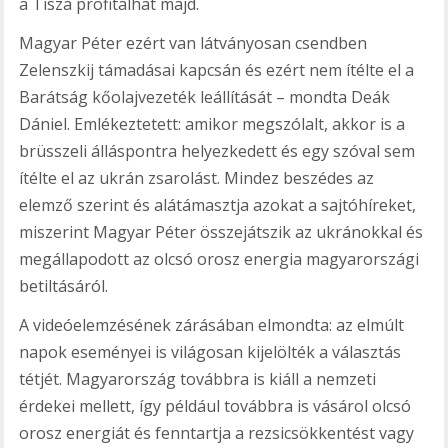
a Tisza profitálhat majd.
Magyar Péter ezért van látványosan csendben
Zelenszkij támadásai kapcsán és ezért nem ítélte el a
Barátság kőolajvezeték leállítását – mondta Deák
Dániel. Emlékeztetett: amikor megszólalt, akkor is a
brüsszeli álláspontra helyezkedett és egy szóval sem
ítélte el az ukrán zsarolást. Mindez beszédes az
elemző szerint és alátámasztja azokat a sajtóhíreket,
miszerint Magyar Péter összejátszik az ukránokkal és
megállapodott az olcsó orosz energia magyarországi
betiltásáról.
A videóelemzésének zárásában elmondta: az elmúlt
napok eseményei is világosan kijelölték a választás
tétjét. Magyarország továbbra is kiáll a nemzeti
érdekei mellett, így például továbbra is vásárol olcsó
orosz energiát és fenntartja a rezsicsökkentést vagy