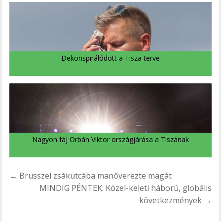
Dekonspirálódott a Tisza terve
Nagyon fáj Orbán Viktor országjárása a Tiszának
Bejegyzés
← Brüsszel zsákutcába manőverezte magát
navigáció
MINDIG PÉNTEK: Közel-keleti háború, globális
következmények →