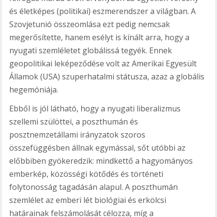
és életképes (politikai) eszmerendszer a világban. A
Szovjetunió összeomlása ezt pedig nemcsak
megerősítette, hanem esélyt is kínált arra, hogy a
nyugati szemléletet globálissá tegyék. Ennek
geopolitikai leképeződése volt az Amerikai Egyesült
Államok (USA) szuperhatalmi státusza, azaz a globális
hegemóniája.
Ebből is jól látható, hogy a nyugati liberalizmus
szellemi szülöttei, a poszthumán és
posztnemzetállami irányzatok szoros
összefüggésben állnak egymással, sőt utóbbi az
előbbiben gyökeredzik: mindkettő a hagyományos
emberkép, közösségi kötődés és történeti
folytonosság tagadásán alapul. A poszthumán
szemlélet az emberi lét biológiai és erkölcsi
határainak felszámolását célozza, míg a