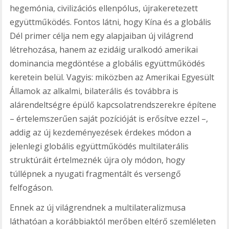
hegemónia, civilizációs ellenpólus, újrakeretezett
együttműködés. Fontos látni, hogy Kína és a globális
Dél primer célja nem egy alapjaiban új világrend
létrehozása, hanem az ezidáig uralkodó amerikai
dominancia megdöntése a globális együttműködés
keretein belül. Vagyis: miközben az Amerikai Egyesült
Államok az alkalmi, bilaterális és továbbra is
alárendeltségre épülő kapcsolatrendszerekre építene
– értelemszerűen saját pozícióját is erősítve ezzel –,
addig az új kezdeményezések érdekes módon a
jelenlegi globális együttműködés multilaterális
struktúráit értelmeznék újra oly módon, hogy
túllépnek a nyugati fragmentált és versengő
felfogáson.
Ennek az új világrendnek a multilateralizmusa
láthatóan a korábbiaktól merőben eltérő szemléleten