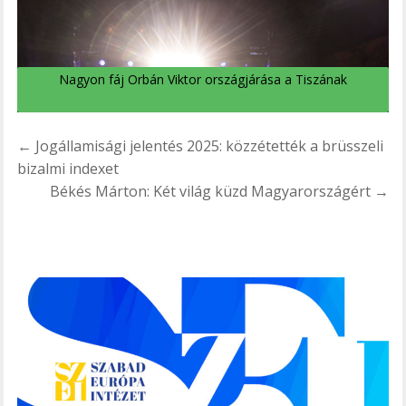
Nagyon fáj Orbán Viktor országjárása a Tiszának
Bejegyzés
← Jogállamisági jelentés 2025: közzétették a brüsszeli
navigáció
bizalmi indexet
Békés Márton: Két világ küzd Magyarországért →