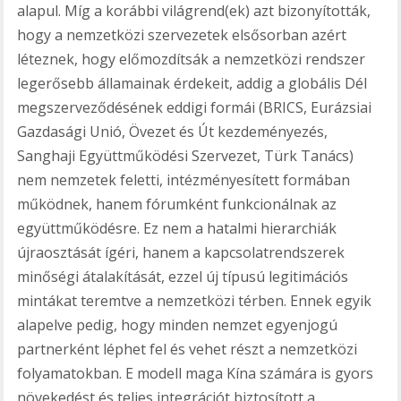
alapul. Míg a korábbi világrend(ek) azt bizonyították,
hogy a nemzetközi szervezetek elsősorban azért
léteznek, hogy előmozdítsák a nemzetközi rendszer
legerősebb államainak érdekeit, addig a globális Dél
megszerveződésének eddigi formái (BRICS, Eurázsiai
Gazdasági Unió, Övezet és Út kezdeményezés,
Sanghaji Együttműködési Szervezet, Türk Tanács)
nem nemzetek feletti, intézményesített formában
működnek, hanem fórumként funkcionálnak az
együttműködésre. Ez nem a hatalmi hierarchiák
újraosztását ígéri, hanem a kapcsolatrendszerek
minőségi átalakítását, ezzel új típusú legitimációs
mintákat teremtve a nemzetközi térben. Ennek egyik
alapelve pedig, hogy minden nemzet egyenjogú
partnerként léphet fel és vehet részt a nemzetközi
folyamatokban. E modell maga Kína számára is gyors
növekedést és teljes integrációt biztosított a