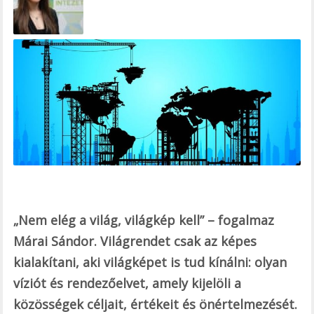
b
o
o
k
„Nem elég a világ, világkép kell” – fogalmaz
Márai Sándor. Világrendet csak az képes
kialakítani, aki világképet is tud kínálni: olyan
víziót és rendezőelvet, amely kijelöli a
közösségek céljait, értékeit és önértelmezését.