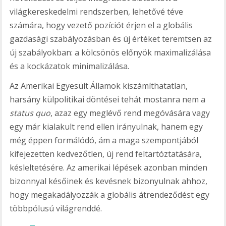
világkereskedelmi rendszerben, lehetővé téve
számára, hogy vezető pozíciót érjen el a globális
gazdasági szabályozásban és új értéket teremtsen az
új szabályokban: a kölcsönös előnyök maximalizálása
és a kockázatok minimalizálása.
Az Amerikai Egyesült Államok kiszámíthatatlan,
harsány külpolitikai döntései tehát mostanra nem a
status quo
, azaz egy meglévő rend megóvására vagy
egy már kialakult rend ellen irányulnak, hanem egy
még éppen formálódó, ám a maga szempontjából
kifejezetten kedvezőtlen, új rend feltartóztatására,
késleltetésére. Az amerikai lépések azonban minden
bizonnyal későinek és kevésnek bizonyulnak ahhoz,
hogy megakadályozzák a globális átrendeződést egy
többpólusú világrenddé.