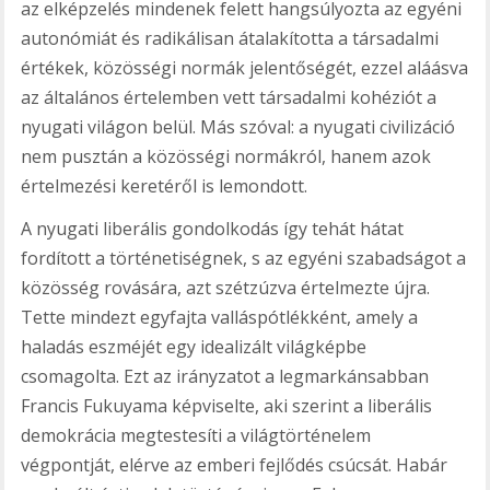
az elképzelés mindenek felett hangsúlyozta az egyéni
autonómiát és radikálisan átalakította a társadalmi
értékek, közösségi normák jelentőségét, ezzel aláásva
az általános értelemben vett társadalmi kohéziót a
nyugati világon belül. Más szóval: a nyugati civilizáció
nem pusztán a közösségi normákról, hanem azok
értelmezési keretéről is lemondott.
A nyugati liberális gondolkodás így tehát hátat
fordított a történetiségnek, s az egyéni szabadságot a
közösség rovására, azt szétzúzva értelmezte újra.
Tette mindezt egyfajta valláspótlékként, amely a
haladás eszméjét egy idealizált világképbe
csomagolta. Ezt az irányzatot a legmarkánsabban
Francis Fukuyama képviselte, aki szerint a liberális
demokrácia megtestesíti a világtörténelem
végpontját, elérve az emberi fejlődés csúcsát. Habár