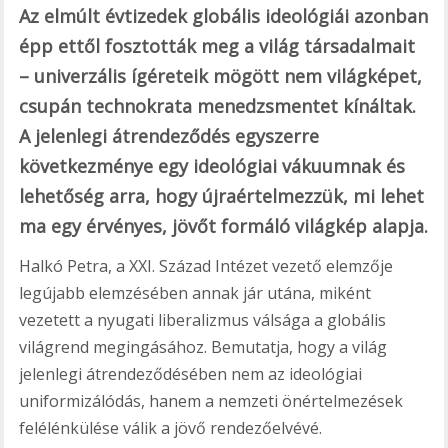
Az elmúlt évtizedek globális ideológiái azonban
épp ettől fosztották meg a világ társadalmait
– univerzális ígéreteik mögött nem világképet,
csupán technokrata menedzsmentet kínáltak.
A jelenlegi átrendeződés egyszerre
következménye egy ideológiai vákuumnak és
lehetőség arra, hogy újraértelmezzük, mi lehet
ma egy érvényes, jövőt formáló világkép alapja.
Halkó Petra, a XXI. Század Intézet vezető elemzője
legújabb elemzésében annak jár utána, miként
vezetett a nyugati liberalizmus válsága a globális
világrend megingásához. Bemutatja, hogy a világ
jelenlegi átrendeződésében nem az ideológiai
uniformizálódás, hanem a nemzeti önértelmezések
felélénkülése válik a jövő rendezőelvévé.