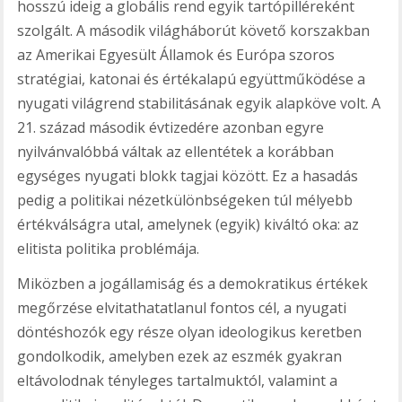
hosszú ideig a globális rend egyik tartópilléreként
szolgált. A második világháborút követő korszakban
az Amerikai Egyesült Államok és Európa szoros
stratégiai, katonai és értékalapú együttműködése a
nyugati világrend stabilitásának egyik alapköve volt. A
21. század második évtizedére azonban egyre
nyilvánvalóbbá váltak az ellentétek a korábban
egységes nyugati blokk tagjai között. Ez a hasadás
pedig a politikai nézetkülönbségeken túl mélyebb
értékválságra utal, amelynek (egyik) kiváltó oka: az
elitista politika problémája.
Miközben a jogállamiság és a demokratikus értékek
megőrzése elvitathatatlanul fontos cél, a nyugati
döntéshozók egy része olyan ideologikus keretben
gondolkodik, amelyben ezek az eszmék gyakran
eltávolodnak tényleges tartalmuktól, valamint a