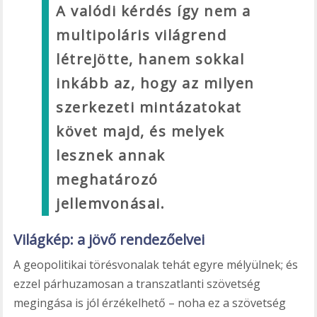
A valódi kérdés így nem a
multipoláris világrend
létrejötte, hanem sokkal
inkább az, hogy az milyen
szerkezeti mintázatokat
követ majd, és melyek
lesznek annak
meghatározó
jellemvonásai.
Világkép: a jövő rendezőelvei
A geopolitikai törésvonalak tehát egyre mélyülnek; és
ezzel párhuzamosan a transzatlanti szövetség
megingása is jól érzékelhető – noha ez a szövetség