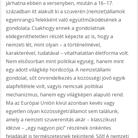
járhatna ebben a versenyben, miután a 16–17.
században itt alakult ki a szuverén (nemzet)államok
egyenrangú felekként való együttműködésének a
gondolata. Csakhogy ennek a gondolatnak
elidegeníthetetlen részét képezte az is, hogy a
nemzeti lét, mint olyan – a történelmével,
karakterével, tudatával – vitathatatlan életforma volt.
Nem elsősorban mint politikai egység, hanem mint
egy adott világkép hordozója. A nemzetállami
gondolat, sőt önrendelkezés a közösségi jövő egyik
alapfeltétele volt, vagyis nemcsak politikai
mechanizmus, hanem egy világképen alapuló rend.
Ma az Európai Unión kívül azonban kevés vagy
egyetlen olyan közösséget/államot sem találunk,
amely a nemzeti szuverenitás akár – klasszikust
idézve – „egy nagyon pici” részének önkéntes
feladását is természetesnek tekintené. Sőt! A nemzeti