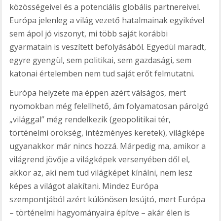
közösségeivel és a potenciális globális partnereivel.
Európa jelenleg a világ vezető hatalmainak egyikével
sem ápol jó viszonyt, mi több saját korábbi
gyarmatain is veszített befolyásából. Egyedül maradt,
egyre gyengül, sem politikai, sem gazdasági, sem
katonai értelemben nem tud saját erőt felmutatni.
Európa helyzete ma éppen azért válságos, mert
nyomokban még felellhető, ám folyamatosan párolgó
„világgal” még rendelkezik (geopolitikai tér,
történelmi örökség, intézményes keretek), világképe
ugyanakkor már nincs hozzá. Márpedig ma, amikor a
világrend jövője a világképek versenyében dől el,
akkor az, aki nem tud világképet kínálni, nem lesz
képes a világot alakítani. Mindez Európa
szempontjából azért különösen lesújtó, mert Európa
– történelmi hagyományaira építve – akár élen is