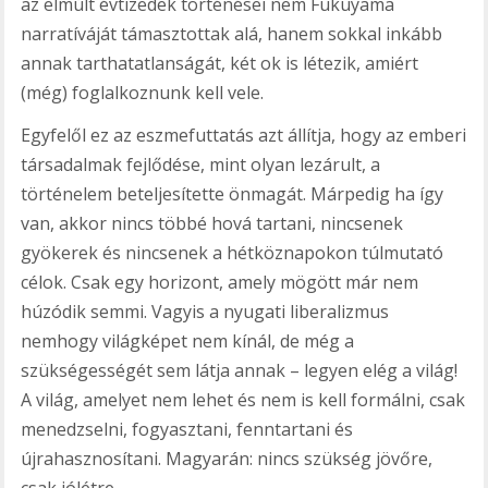
az elmúlt évtizedek történései nem Fukuyama
narratíváját támasztottak alá, hanem sokkal inkább
annak tarthatatlanságát, két ok is létezik, amiért
(még) foglalkoznunk kell vele.
Egyfelől ez az eszmefuttatás azt állítja, hogy az emberi
társadalmak fejlődése, mint olyan lezárult, a
történelem beteljesítette önmagát. Márpedig ha így
van, akkor nincs többé hová tartani, nincsenek
gyökerek és nincsenek a hétköznapokon túlmutató
célok. Csak egy horizont, amely mögött már nem
húzódik semmi. Vagyis a nyugati liberalizmus
nemhogy világképet nem kínál, de még a
szükségességét sem látja annak – legyen elég a világ!
A világ, amelyet nem lehet és nem is kell formálni, csak
menedzselni, fogyasztani, fenntartani és
újrahasznosítani. Magyarán: nincs szükség jövőre,
csak jólétre.