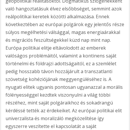
geopolitikai realitásoktól. Dogmatikus szlogenekként
való hangoztatásuk élvez elsőbbséget, semmint azok
reálpolitikai keretek közötti alkalmazása. Ennek
következtében az európai polgárok egy jelentős része
súlyos megélhetési válsággal, magas energiaárakkal
és migrációs feszültségekkel küzd nap mint nap.
Európa politikai elitje eltávolodott az emberek
valóságos problémáitól, valamint a kontinens saját
történelmi és földrajzi adottságaitól, ez a szemlélet
pedig hosszabb távon hozzájárult a transzatlanti
szövetség kohéziójának meggyengüléséhez is. A
nyugati elitek ugyanis pontosan ugyanazzal a morális
fölényességgel kezdtek viszonyulni a világ többi
részéhez, mint saját polgáraikhoz és sokadrangú
kérdéssé tették az érdekeiket. Az európai politikai elit
univerzalista és moralizáló megközelítése így
egyszerre veszítette el kapcsolatát a saját