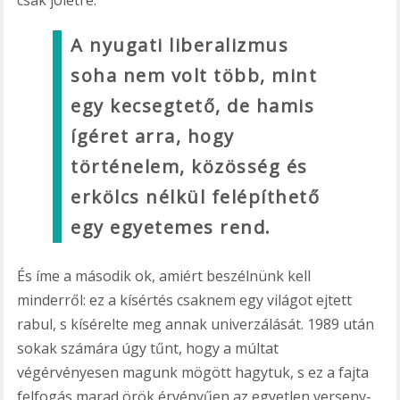
A nyugati liberalizmus
soha nem volt több, mint
egy kecsegtető, de hamis
ígéret arra, hogy
történelem, közösség és
erkölcs nélkül felépíthető
egy egyetemes rend.
És íme a második ok, amiért beszélnünk kell
minderről: ez a kísértés csaknem egy világot ejtett
rabul, s kísérelte meg annak univerzálását. 1989 után
sokak számára úgy tűnt, hogy a múltat
végérvényesen magunk mögött hagytuk, s ez a fajta
felfogás marad örök érvényűen az egyetlen verseny-