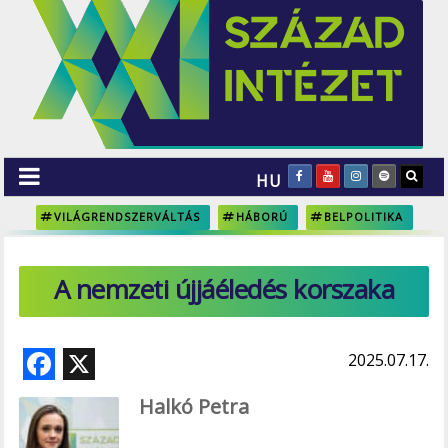
HU
VILÁGRENDSZERVÁLTÁS
HÁBORÚ
BELPOLITIKA
A nemzeti újjáéledés korszaka
F
X
2025.07.17.
ac
Halkó Petra
e