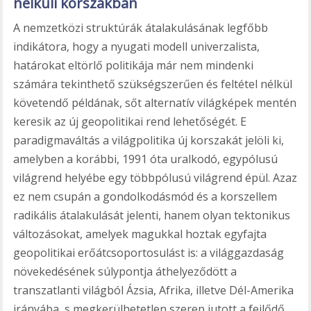
nélküli korszakban
A nemzetközi struktúrák átalakulásának legfőbb
indikátora, hogy a nyugati modell univerzalista,
határokat eltörlő politikája már nem mindenki
számára tekinthető szükségszerűen és feltétel nélkül
követendő példának, sőt alternatív világképek mentén
keresik az új geopolitikai rend lehetőségét. E
paradigmaváltás a világpolitika új korszakát jelöli ki,
amelyben a korábbi, 1991 óta uralkodó, egypólusú
világrend helyébe egy többpólusú világrend épül. Azaz
ez nem csupán a gondolkodásmód és a korszellem
radikális átalakulását jelenti, hanem olyan tektonikus
változásokat, amelyek magukkal hoztak egyfajta
geopolitikai erőátcsoportosulást is: a világgazdaság
növekedésének súlypontja áthelyeződött a
transzatlanti világból Ázsia, Afrika, illetve Dél-Amerika
irányába, s megkerülhetetlen szerep jutott a fejlődő