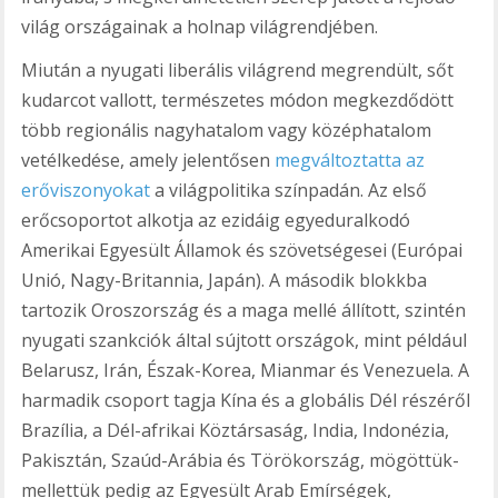
világ országainak a holnap világrendjében.
Miután a nyugati liberális világrend megrendült, sőt
kudarcot vallott, természetes módon megkezdődött
több regionális nagyhatalom vagy középhatalom
vetélkedése, amely jelentősen
megváltoztatta az
erőviszonyokat
a világpolitika színpadán. Az első
erőcsoportot alkotja az ezidáig egyeduralkodó
Amerikai Egyesült Államok és szövetségesei (Európai
Unió, Nagy-Britannia, Japán). A második blokkba
tartozik Oroszország és a maga mellé állított, szintén
nyugati szankciók által sújtott országok, mint például
Belarusz, Irán, Észak-Korea, Mianmar és Venezuela. A
harmadik csoport tagja Kína és a globális Dél részéről
Brazília, a Dél-afrikai Köztársaság, India, Indonézia,
Pakisztán, Szaúd-Arábia és Törökország, mögöttük-
mellettük pedig az Egyesült Arab Emírségek,