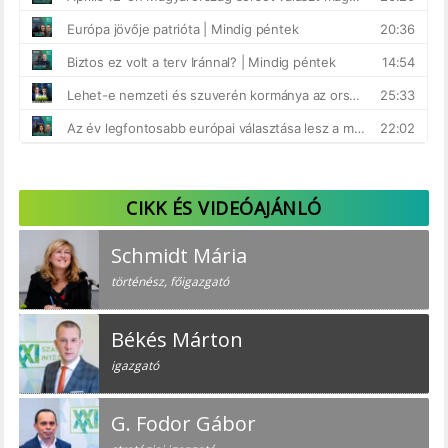
CIKK ÉS VIDEÓAJÁNLÓ
Schmidt Mária
történész, főigazgató
Békés Márton
igazgató
G. Fodor Gábor