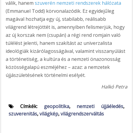
válik, hanem
szuverén nemzeti rendszerek hálózata
(Emmanuel Todd) körvonalazódik. Ez egyidejűleg
magával hozhatja egy új, stabilabb, reálisabb
világrend létrejöttét is, amennyiben felismerjük, hogy
az új korszak nem (csupán) a régi rend romjain való
túlélést jelenti, hanem szakítást az univerzalista
ideológiák kizárólagosságával, valamint visszanyúlást
a történetiség, a kultúra és a nemzeti önazonosság
közösségalapú eszméjéhez – azaz: a nemzetek
újjászületésének történelmi esélyét.
Halkó Petra
Címkék:
geopolitika
,
nemzeti újjáéledés
,
szuverenitás
,
világkép
,
világrendszerváltás