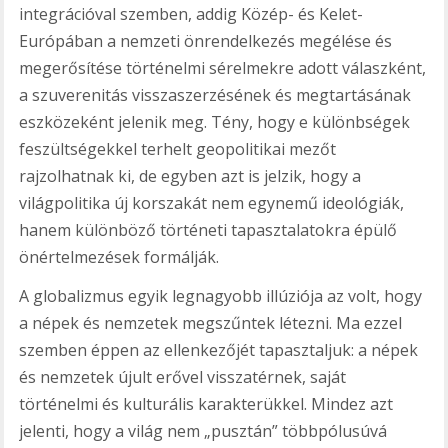
integrációval szemben, addig Közép- és Kelet-
Európában a nemzeti önrendelkezés megélése és
megerősítése történelmi sérelmekre adott válaszként,
a szuverenitás visszaszerzésének és megtartásának
eszközeként jelenik meg. Tény, hogy e különbségek
feszültségekkel terhelt geopolitikai mezőt
rajzolhatnak ki, de egyben azt is jelzik, hogy a
világpolitika új korszakát nem egynemű ideológiák,
hanem különböző történeti tapasztalatokra épülő
önértelmezések formálják.
A globalizmus egyik legnagyobb illúziója az volt, hogy
a népek és nemzetek megszűntek létezni. Ma ezzel
szemben éppen az ellenkezőjét tapasztaljuk: a népek
és nemzetek újult erővel visszatérnek, saját
történelmi és kulturális karakterükkel. Mindez azt
jelenti, hogy a világ nem „pusztán” többpólusúvá