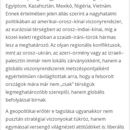
Egyiptom, Kazahsztán, Mexikó, Nigéria, Vietnám.
Ennek értelmében jelen állás szerint a nagyhatalmi
politikában az amerikai–orosz–kínai viszonyrendszer,
az eurázsiai térségben az orosz–indiai–kínai, míg a
közel-keleti régióban a szaúdi–iráni–török hármas
lesz a meghatározó. Az olyan regionális konfliktusok,
mint az orosz–ukrán, az azeri–örmény vagy az izraeli–
palesztin immár nem lokális zárványokként, hanem a
globális viszonyrendszerek metszéspontjaiként
egyértelműen rávilágítottak arra, hogy a felsorolt
országok mára már nem „csak” térségük
legmeghatározóbb szereplői, hanem globális
befolyással bírnak.
A geopolitikai erőtér e tagolása ugyanakkor nem
pusztán stratégiai viszonyokat tükröz, hanem
egymással versengő világnézeti attitűdöket is: liberális