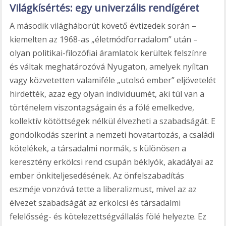
Világkísértés: egy univerzális rendígéret
A második világháborút követő évtizedek során –
kiemelten az 1968-as „életmódforradalom” után –
olyan politikai-filozófiai áramlatok kerültek felszínre
és váltak meghatározóvá Nyugaton, amelyek nyíltan
vagy közvetetten valamiféle „utolsó ember” eljövetelét
hirdették, azaz egy olyan individuumét, aki túl van a
történelem viszontagságain és a fölé emelkedve,
kollektív kötöttségek nélkül élvezheti a szabadságát. E
gondolkodás szerint a nemzeti hovatartozás, a családi
kötelékek, a társadalmi normák, s különösen a
keresztény erkölcsi rend csupán béklyók, akadályai az
ember önkiteljesedésének. Az önfelszabadítás
eszméje vonzóvá tette a liberalizmust, mivel az az
élvezet szabadságát az erkölcsi és társadalmi
felelősség- és kötelezettségvállalás fölé helyezte. Ez