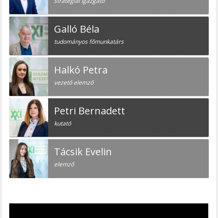
stratégiai igazgató
Galló Béla
tudományos főmunkatárs
Halkó Petra
vezető elemző
Petri Bernadett
kutató
Tácsik Evelin
elemző