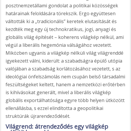
posztnemzetállami gondolat a politikai közösségek
határainak feloldására törekszik. Ergo együttesen
váltották ki a „tradicionális” keretek elutasítását és
kezdték meg egy új technokratikus, jogi, anyagi és
globális világ építését – koherens világkép nélkül, ami
végül a liberális hegemónia válságához vezetett.
Miközben ugyanis a világkép nélküli világ világrenddé
igyekezett válni, kiderült: a szabadságra épülő utópia
valójában a szabadság korlátozásához vezetett, s az
ideológiai önfelszámolás nem csupán belső társadalmi
feszültségeket keltett, hanem a nemzetközi erőtérben
is kihívásokat generált, mivel a liberális világkép
globális exportálhatósága egyre több helyen ütközött
ellenállásba, s ezzel elindította a geopolitikai
struktúrák újrarendeződését.
Világrend: átrendeződés egy világkép