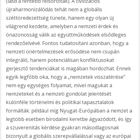
(lásd a fentebb felsoroltak). A civilizációs
újraharmonizálódás tehát nem a globális
széttöredezettség tünete, hanem egy olyan új
világrend kezdete, amelyben a nemzeti érdek és
önazonosság válik az együttműködések elsődleges
rendezőelvévé. Fontos tudatosítani azonban, hogy a
nemzeti önértelmezések erősödése nem csupán
integráló, hanem potenciálisan konfliktusokat
gerjesztő tendenciákat is magában hordozhat. Ennek
egyik legfőbb oka, hogy a „nemzetek visszatérése”
nem egy egységes folyamat, mivel magukat a
nemzeteket és a nemzeti gondolat jelentését
különféle történelmi és politikai tapasztalatok
formálták: például míg Nyugat-Európában a nemzet a
legtöbb esetben birodalmi keretbe ágyazódott, és így
a szuverenitás kérdése gyakran másodlagosnak
bizonyult a globális szerepvállalással vagy az európai