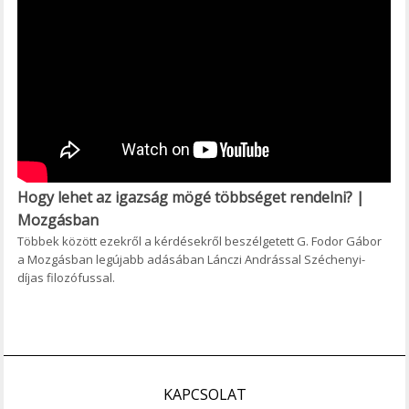
Hogy lehet az igazság mögé többséget rendelni? |
Mozgásban
Többek között ezekről a kérdésekről beszélgetett G. Fodor Gábor
a Mozgásban legújabb adásában Lánczi Andrással Széchenyi-
díjas filozófussal.
KAPCSOLAT