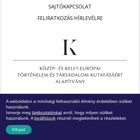
SAJTÓKAPCSOLAT
FELIRATKOZÁS HÍRLEVÉLRE
A weboldalon a minőségi felhasználói élmény érdekében sütiket
ARCHÍVUM
használunk.
KUTATÁSOK
Ismerje meg
tájékoztatónkat
arról, hogy milyen sütiket
EURÁZSIAI FIGYELŐ
használunk. A
beállítások
résznél megtekintheti a részleteket.
Elfogad
Impresszum