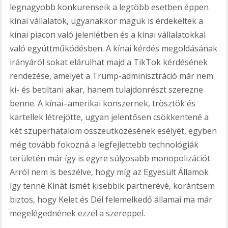
legnagyobb konkurenseik a legtöbb esetben éppen
kínai vállalatok, ugyanakkor maguk is érdekeltek a
kínai piacon való jelenlétben és a kínai vállalatokkal
való együttműködésben. A kínai kérdés megoldásának
irányáról sokat elárulhat majd a TikTok kérdésének
rendezése, amelyet a Trump-adminisztráció már nem
ki- és betiltani akar, hanem tulajdonrészt szerezne
benne. A kínai–amerikai konszernek, trösztök és
kartellek létrejötte, ugyan jelentősen csökkentené a
két szuperhatalom összeütközésének esélyét, egyben
még tovább fokozná a legfejlettebb technológiák
területén már így is egyre súlyosabb monopolizációt.
Arról nem is beszélve, hogy míg az Egyesült Államok
így tenné Kínát ismét kisebbik partnerévé, korántsem
biztos, hogy Kelet és Dél felemelkedő államai ma már
megelégednének ezzel a szereppel.