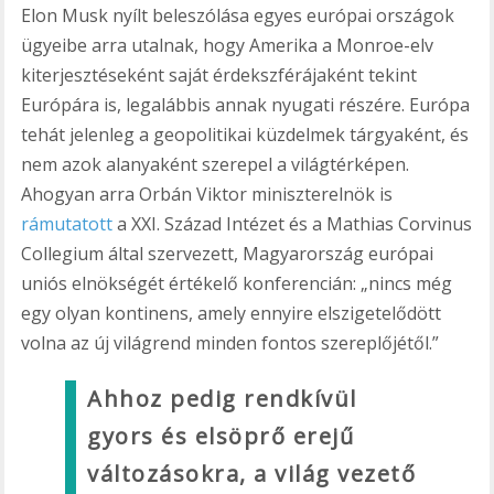
Elon Musk nyílt beleszólása egyes európai országok
ügyeibe arra utalnak, hogy Amerika a Monroe-elv
kiterjesztéseként saját érdekszférájaként tekint
Európára is, legalábbis annak nyugati részére. Európa
tehát jelenleg a geopolitikai küzdelmek tárgyaként, és
nem azok alanyaként szerepel a világtérképen.
Ahogyan arra Orbán Viktor miniszterelnök is
rámutatott
a XXI. Század Intézet és a Mathias Corvinus
Collegium által szervezett, Magyarország európai
uniós elnökségét értékelő konferencián: „nincs még
egy olyan kontinens, amely ennyire elszigetelődött
volna az új világrend minden fontos szereplőjétől.”
Ahhoz pedig rendkívül
gyors és elsöprő erejű
változásokra, a világ vezető