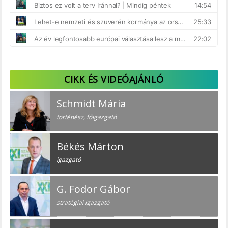
CIKK ÉS VIDEÓAJÁNLÓ
Schmidt Mária
történész, főigazgató
Békés Márton
igazgató
G. Fodor Gábor
stratégiai igazgató