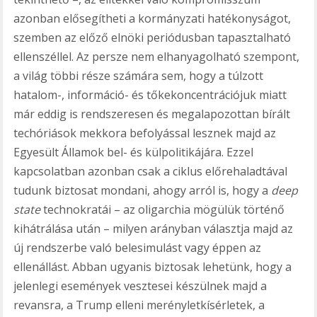
azonban elősegítheti a kormányzati hatékonyságot,
szemben az előző elnöki periódusban tapasztalható
ellenszéllel. Az persze nem elhanyagolható szempont,
a világ többi része számára sem, hogy a túlzott
hatalom-, információ- és tőkekoncentrációjuk miatt
már eddig is rendszeresen és megalapozottan bírált
techóriások mekkora befolyással lesznek majd az
Egyesült Államok bel- és külpolitikájára. Ezzel
kapcsolatban azonban csak a ciklus előrehaladtával
tudunk biztosat mondani, ahogy arról is, hogy a
deep
state
technokratái – az oligarchia mögülük történő
kihátrálása után – milyen arányban választja majd az
új rendszerbe való belesimulást vagy éppen az
ellenállást. Abban ugyanis biztosak lehetünk, hogy a
jelenlegi események vesztesei készülnek majd a
revansra, a Trump elleni merényletkísérletek, a