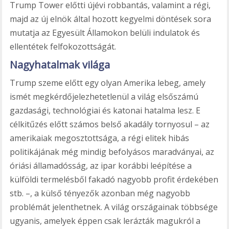
Trump Tower előtti újévi robbantás, valamint a régi,
majd az új elnök által hozott kegyelmi döntések sora
mutatja az Egyesült Államokon belüli indulatok és
ellentétek felfokozottságát.
Nagyhatalmak világa
Trump szeme előtt egy olyan Amerika lebeg, amely
ismét megkérdőjelezhetetlenül a világ elsőszámú
gazdasági, technológiai és katonai hatalma lesz. E
célkitűzés előtt számos belső akadály tornyosul – az
amerikaiak megosztottsága, a régi elitek hibás
politikájának még mindig befolyásos maradványai, az
óriási államadósság, az ipar korábbi leépítése a
külföldi termelésből fakadó nagyobb profit érdekében
stb. –, a külső tényezők azonban még nagyobb
problémát jelenthetnek. A világ országainak többsége
ugyanis, amelyek éppen csak lerázták magukról a