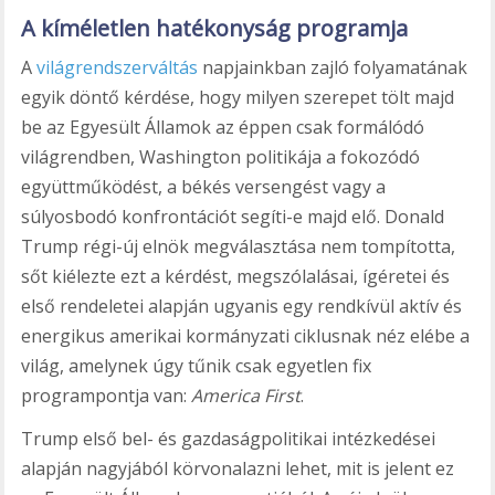
A kíméletlen hatékonyság programja
A
világrendszerváltás
napjainkban zajló folyamatának
egyik döntő kérdése, hogy milyen szerepet tölt majd
be az Egyesült Államok az éppen csak formálódó
világrendben, Washington politikája a fokozódó
együttműködést, a békés versengést vagy a
súlyosbodó konfrontációt segíti-e majd elő. Donald
Trump régi-új elnök megválasztása nem tompította,
sőt kiélezte ezt a kérdést, megszólalásai, ígéretei és
első rendeletei alapján ugyanis egy rendkívül aktív és
energikus amerikai kormányzati ciklusnak néz elébe a
világ, amelynek úgy tűnik csak egyetlen fix
programpontja van:
America First
.
Trump első bel- és gazdaságpolitikai intézkedései
alapján nagyjából körvonalazni lehet, mit is jelent ez