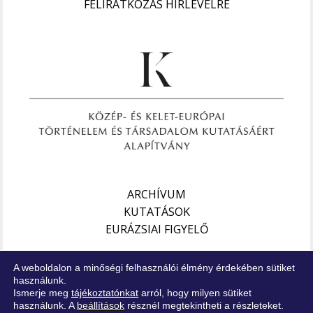
FELIRATKOZÁS HÍRLEVÉLRE
ARCHÍVUM
KUTATÁSOK
EURÁZSIAI FIGYELŐ
Impresszum
A weboldalon a minőségi felhasználói élmény érdekében sütiket
Jogi nyilatkozat
használunk.
Ismerje meg
tájékoztatónkat
arról, hogy milyen sütiket
Adatkezelési tájékoztató
használunk. A
beállítások
résznél megtekintheti a részleteket.