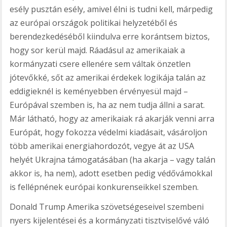
esély pusztán esély, amivel élni is tudni kell, márpedig
az európai országok politikai helyzetéből és
berendezkedéséből kiindulva erre korántsem biztos,
hogy sor kerül majd. Ráadásul az amerikaiak a
kormányzati csere ellenére sem váltak önzetlen
jótevőkké, sőt az amerikai érdekek logikája talán az
eddigieknél is keményebben érvényesül majd –
Európával szemben is, ha az nem tudja állni a sarat.
Már látható, hogy az amerikaiak rá akarják venni arra
Európát, hogy fokozza védelmi kiadásait, vásároljon
több amerikai energiahordozót, vegye át az USA
helyét Ukrajna támogatásában (ha akarja – vagy talán
akkor is, ha nem), adott esetben pedig védővámokkal
is fellépnének európai konkurenseikkel szemben.
Donald Trump Amerika szövetségeseivel szembeni
nyers kijelentései és a kormányzati tisztviselővé váló