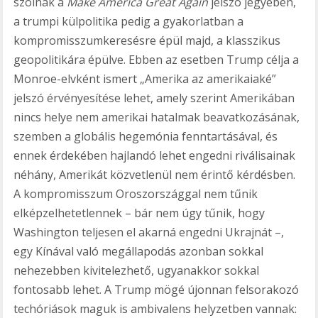
szólnak a
Make America Great Again
jelszó jegyében,
a trumpi külpolitika pedig a gyakorlatban a
kompromisszumkeresésre épül majd, a klasszikus
geopolitikára épülve. Ebben az esetben Trump célja a
Monroe-elvként ismert „Amerika az amerikaiaké”
jelszó érvényesítése lehet, amely szerint Amerikában
nincs helye nem amerikai hatalmak beavatkozásának,
szemben a globális hegemónia fenntartásával, és
ennek érdekében hajlandó lehet engedni riválisainak
néhány, Amerikát közvetlenül nem érintő kérdésben.
A kompromisszum Oroszországgal nem tűnik
elképzelhetetlennek – bár nem úgy tűnik, hogy
Washington teljesen el akarná engedni Ukrajnát –,
egy Kínával való megállapodás azonban sokkal
nehezebben kivitelezhető, ugyanakkor sokkal
fontosabb lehet. A Trump mögé újonnan felsorakozó
techóriások maguk is ambivalens helyzetben vannak: