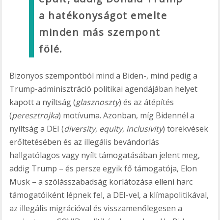
a hatékonyságot emelte
minden más szempont
fölé.
Bizonyos szempontból mind a Biden-, mind pedig a
Trump-adminisztráció politikai agendájában helyet
kapott a nyíltság (
glasznoszty
) és az átépítés
(
peresztrojka
) motívuma. Azonban, míg Bidennél a
nyíltság a DEI (
diversity
,
equity
,
inclusivity
) törekvések
erőltetésében és az illegális bevándorlás
hallgatólagos vagy nyílt támogatásában jelent meg,
addig Trump – és persze egyik fő támogatója, Elon
Musk – a szólásszabadság korlátozása elleni harc
támogatóiként lépnek fel, a DEI-vel, a klímapolitikával,
az illegális migrációval és visszamenőlegesen a