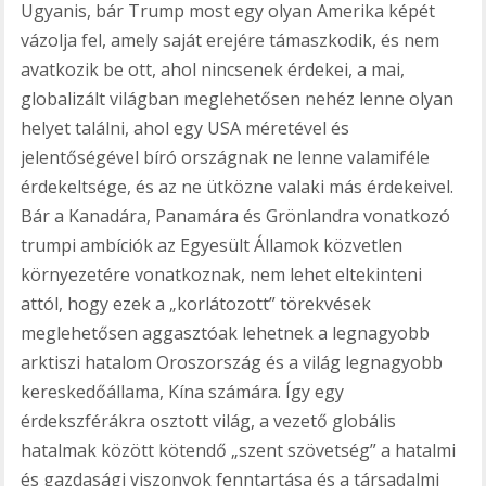
Ugyanis, bár Trump most egy olyan Amerika képét
vázolja fel, amely saját erejére támaszkodik, és nem
avatkozik be ott, ahol nincsenek érdekei, a mai,
globalizált világban meglehetősen nehéz lenne olyan
helyet találni, ahol egy USA méretével és
jelentőségével bíró országnak ne lenne valamiféle
érdekeltsége, és az ne ütközne valaki más érdekeivel.
Bár a Kanadára, Panamára és Grönlandra vonatkozó
trumpi ambíciók az Egyesült Államok közvetlen
környezetére vonatkoznak, nem lehet eltekinteni
attól, hogy ezek a „korlátozott” törekvések
meglehetősen aggasztóak lehetnek a legnagyobb
arktiszi hatalom Oroszország és a világ legnagyobb
kereskedőállama, Kína számára. Így egy
érdekszférákra osztott világ, a vezető globális
hatalmak között kötendő „szent szövetség” a hatalmi
és gazdasági viszonyok fenntartása és a társadalmi