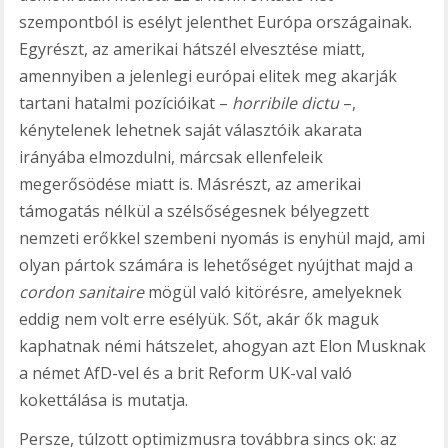
szempontból is esélyt jelenthet Európa országainak.
Egyrészt, az amerikai hátszél elvesztése miatt,
amennyiben a jelenlegi európai elitek meg akarják
tartani hatalmi pozícióikat –
horribile dictu
–,
kénytelenek lehetnek saját választóik akarata
irányába elmozdulni, márcsak ellenfeleik
megerősödése miatt is. Másrészt, az amerikai
támogatás nélkül a szélsőségesnek bélyegzett
nemzeti erőkkel szembeni nyomás is enyhül majd, ami
olyan pártok számára is lehetőséget nyújthat majd a
cordon sanitaire
mögül való kitörésre, amelyeknek
eddig nem volt erre esélyük. Sőt, akár ők maguk
kaphatnak némi hátszelet, ahogyan azt Elon Musknak
a német AfD-vel és a brit Reform UK-val való
kokettálása is mutatja.
Persze, túlzott optimizmusra továbbra sincs ok: az