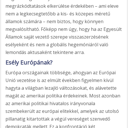
megrázkódtatások elkerülése érdekében – ami eleve
nem a legkecsegtetőbb a kis- és közepes méretű
államok számára – nem biztos, hogy könnyen
megvalósítható. Főképp nem úgy, hogy ha az Egyesült
Államok saját vezető szerepe visszaszerzésének
esélyeként és nem a globális hegemóniáról való
lemondás aktusaként tekintene arra.
Esély Európának?
Európa országainak többsége, ahogyan az Európai
Unió vezetése is az elmúlt években figyelmen kívül
hagyta a világban lezajló változásokat, és alávetette
magát az amerikai politika érdekeinek. Most azonban
az amerikai politikai hivatalos irányvonala
szembekerült az európai elitekkel, amelyek az utolsó
pillanatig kitartottak a végül vereséget szenvedő
demokraták mellett. Ez a konfrontáció két