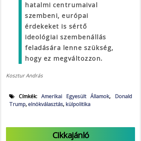
hatalmi centrumaival
szembeni, európai
érdekeket is sértő
ideológiai szembenállás
feladására lenne szükség,
hogy ez megváltozzon.
Kosztur András
Címkék:
Amerikai Egyesült Államok
,
Donald
Trump
,
elnökválasztás
,
külpolitika
Cikkajánló