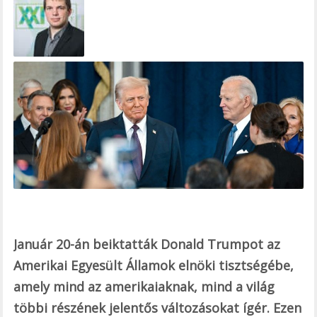
e
b
o
o
k
Január 20-án beiktatták Donald Trumpot az
Amerikai Egyesült Államok elnöki tisztségébe,
amely mind az amerikaiaknak, mind a világ
többi részének jelentős változásokat ígér. Ezen