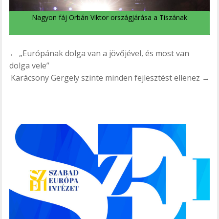
Nagyon fáj Orbán Viktor országjárása a Tiszának
Bejegyzés
← „Európának dolga van a jövőjével, és most van
navigáció
dolga vele”
Karácsony Gergely szinte minden fejlesztést ellenez →