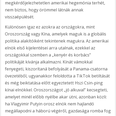
megkérdőjelezhetetlen amerikai hegemónia terhét,
nem biztos, hogy örömmel látnák annak
visszaépülését.
Különösen igaz ez azokra az országokra, mint
Oroszország vagy Kína, amelyek maguk is a globális
politika alakítóiként tekintenek magukra. Az amerikai
elnök első kijelentései arra utalnak, ezekkel az
országokkal szemben a „kenyér és korbács”
politikáját kívánja alkalmazni. Kínát vámokkal
fenyegeti, kiszorítaná befolyását a Panama-csatorna
övezetéből, ugyanakkor feloldotta a TikTok betiltását
és még beiktatása előtt egyeztetett Hszi Csin-ping
kínai elnökkel. Oroszországot „jó alkuval” kecsegteti,
amelyet minél előbb nyélbe akar ütni, azonban közli:
ha Vlagyimir Putyin orosz elnök nem hajlandó
megállapodni a háború végéről, gazdasága romba fog