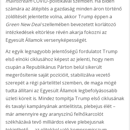
mainstream
COVID-politikával szemben. Ha Biden
számára az átépítés a gazdaság minden áron történő
zöldítését jelentette volna, akkor Trump éppen a
Green New Deal
szellemében bevezetett korlátozó
intézkedések eltörlése révén akarja fokozni az
Egyesült Államok versenyképességét.
Az egyik legnagyobb jelentőségű fordulatot Trump
első elnöki ciklusához képest az jelenti, hogy nem
csupán a Republikánus Párton belül sikerült
megerősítenie saját pozícióit, stabilizálva vezető
szerepét a régi pártelittel szemben, de maga mögé
tudta állítani az Egyesült Államok legbefolyásosabb
üzleti köreit is. Mindez tompítja Trump első ciklusának
és tavalyi kampányának antielitista, plebejus élét –
már amennyire egy aranyszínű felhőkarcolót
székházává tevő milliárdos eleve plebejusnak
tekinthető –, az elitekkel való kompromisszum