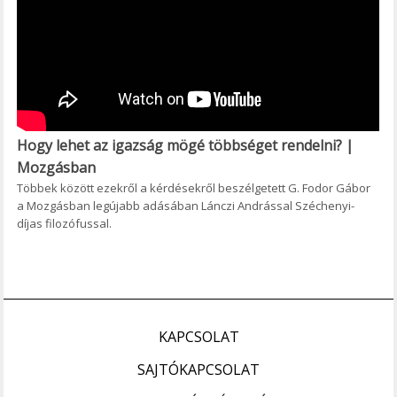
Hogy lehet az igazság mögé többséget rendelni? |
Mozgásban
Többek között ezekről a kérdésekről beszélgetett G. Fodor Gábor
a Mozgásban legújabb adásában Lánczi Andrással Széchenyi-
díjas filozófussal.
KAPCSOLAT
SAJTÓKAPCSOLAT