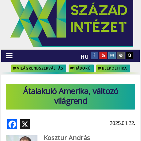
HU
VILÁGRENDSZERVÁLTÁS
HÁBORÚ
BELPOLITIKA
Átalakuló Amerika, változó
világrend
F
X
2025.01.22.
ac
Kosztur András