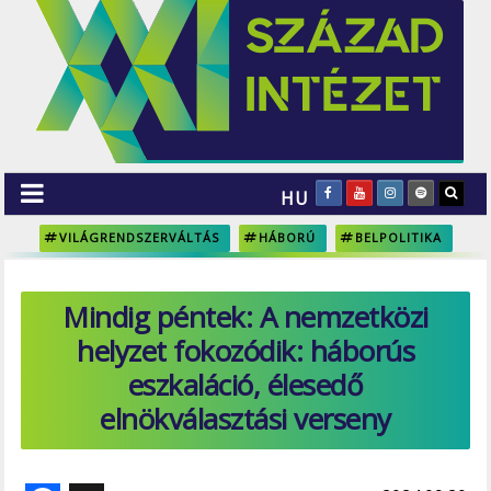
HU
VILÁGRENDSZERVÁLTÁS
HÁBORÚ
BELPOLITIKA
Mindig péntek: A nemzetközi
helyzet fokozódik: háborús
eszkaláció, élesedő
elnökválasztási verseny