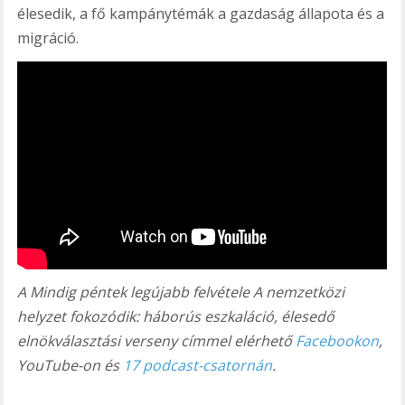
élesedik, a fő kampánytémák a gazdaság állapota és a
migráció.
A Mindig péntek legújabb felvétele A nemzetközi
helyzet fokozódik: háborús eszkaláció, élesedő
elnökválasztási verseny címmel elérhető
Facebookon
,
YouTube-on és
17 podcast-csatornán
.