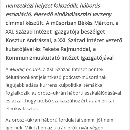
nemzetközi helyzet fokozódik: háborús
eszkaláció, élesedő elnökválasztási verseny
címmel készült. A műsorban Békés Márton, a
XXI. Század Intézet igazgatója beszélget
Kosztur Andrással, a XXI. Század Intézet vezető
kutatójával és Fekete Rajmunddal, a
Kommunizmuskutató Intézet igazgatójával.
A
Mindig péntek
, a XXI. Század Intézet péntek
délutánonként jelentkező podcast-műsorának
legújabb adása kurrens külpolitikai témákkal
foglalkozik: az orosz–ukrán háború eszkalálódásával
és azzal, hogy utolsó szakaszához ért az amerikai
elnökválasztás.
Az orosz–ukrán háború fordulatai semmi jót nem
ígérnek. Miközben az ukrán erők nyár végén