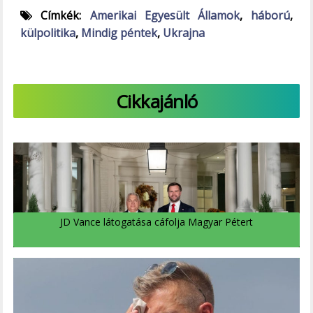
Címkék:
Amerikai Egyesült Államok
,
háború
,
külpolitika
,
Mindig péntek
,
Ukrajna
Cikkajánló
JD Vance látogatása cáfolja Magyar Pétert