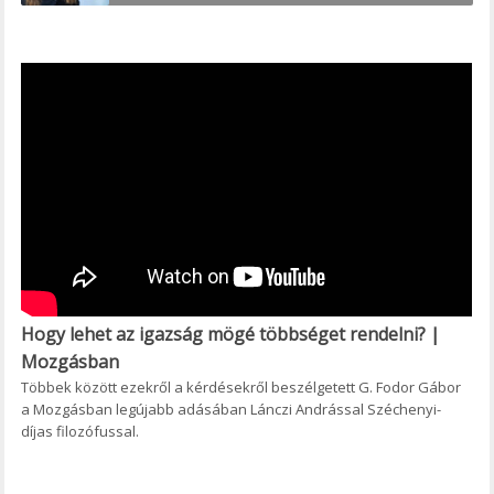
Hogy lehet az igazság mögé többséget rendelni? |
Mozgásban
Többek között ezekről a kérdésekről beszélgetett G. Fodor Gábor
a Mozgásban legújabb adásában Lánczi Andrással Széchenyi-
díjas filozófussal.