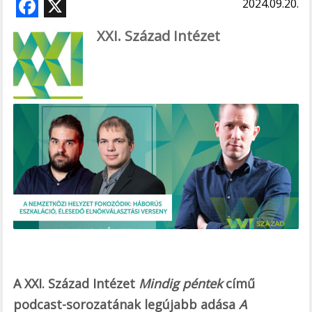
F
X
2024.09.20.
ac
XXI. Század Intézet
e
b
o
o
k
A XXI. Század Intézet
Mindig péntek
című
podcast-sorozatának legújabb adása
A