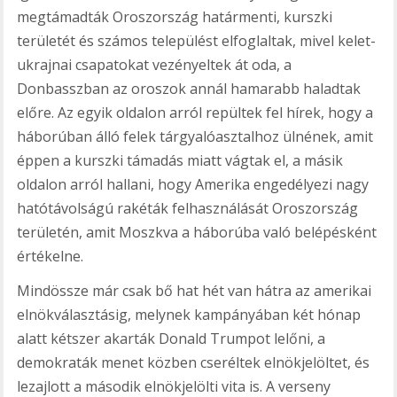
megtámadták Oroszország határmenti, kurszki
területét és számos települést elfoglaltak, mivel kelet-
ukrajnai csapatokat vezényeltek át oda, a
Donbasszban az oroszok annál hamarabb haladtak
előre. Az egyik oldalon arról repültek fel hírek, hogy a
háborúban álló felek tárgyalóasztalhoz ülnének, amit
éppen a kurszki támadás miatt vágtak el, a másik
oldalon arról hallani, hogy Amerika engedélyezi nagy
hatótávolságú rakéták felhasználását Oroszország
területén, amit Moszkva a háborúba való belépésként
értékelne.
Mindössze már csak bő hat hét van hátra az amerikai
elnökválasztásig, melynek kampányában két hónap
alatt kétszer akarták Donald Trumpot lelőni, a
demokraták menet közben cseréltek elnökjelöltet, és
lezajlott a második elnökjelölti vita is. A verseny