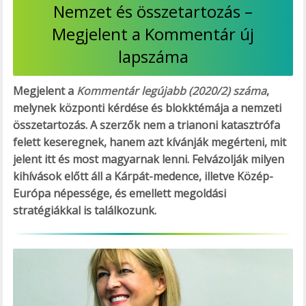
Nemzet és összetartozás –
Megjelent a Kommentár új
lapszáma
Megjelent a
Kommentár legújabb (2020/2) száma
,
melynek központi kérdése és blokktémája a nemzeti
összetartozás. A szerzők nem a trianoni katasztrófa
felett keseregnek, hanem azt kívánják megérteni, mit
jelent itt és most magyarnak lenni. Felvázolják milyen
kihívások előtt áll a Kárpát-medence, illetve Közép-
Európa népessége, és emellett megoldási
stratégiákkal is találkozunk.