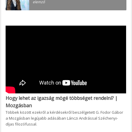
elemző
Hogy lehet az igazság mögé többséget rendelni? |
Mozgásban
Többek között ezekről a kérdésekről beszélgetett G. Fodor Gábor
a Mozgásban legújabb adásában Lánczi Andrással Széchenyi-
díjas filozófussal.