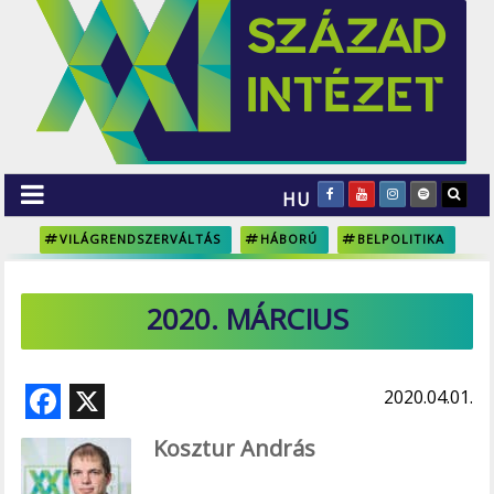
HU
VILÁGRENDSZERVÁLTÁS
HÁBORÚ
BELPOLITIKA
2020. MÁRCIUS
F
X
2020.04.01.
ac
Kosztur András
e