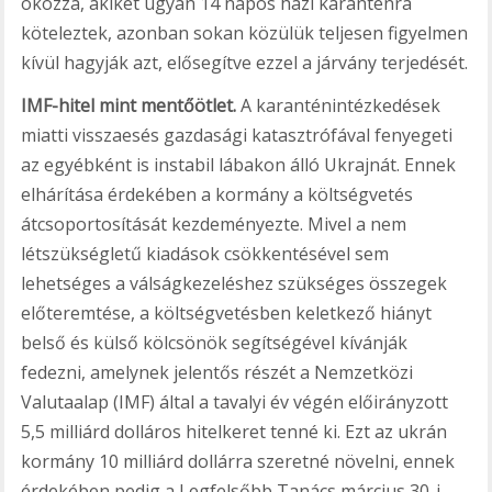
okozza, akiket ugyan 14 napos házi karanténra
köteleztek, azonban sokan közülük teljesen figyelmen
kívül hagyják azt, elősegítve ezzel a járvány terjedését.
IMF-hitel mint mentőötlet.
A karanténintézkedések
miatti visszaesés gazdasági katasztrófával fenyegeti
az egyébként is instabil lábakon álló Ukrajnát. Ennek
elhárítása érdekében a kormány a költségvetés
átcsoportosítását kezdeményezte. Mivel a nem
létszükségletű kiadások csökkentésével sem
lehetséges a válságkezeléshez szükséges összegek
előteremtése, a költségvetésben keletkező hiányt
belső és külső kölcsönök segítségével kívánják
fedezni, amelynek jelentős részét a Nemzetközi
Valutaalap (IMF) által a tavalyi év végén előirányzott
5,5 milliárd dolláros hitelkeret tenné ki. Ezt az ukrán
kormány 10 milliárd dollárra szeretné növelni, ennek
érdekében pedig a Legfelsőbb Tanács március 30-i,