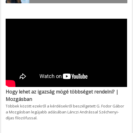
Hogy lehet az igazság mögé többséget rendelni? |
Mozgásban
Többek között ezekről a kérdésekről beszélgetett G. Fodor Gábor
a Mozgásban legújabb adásában Lánczi Andrással Széchenyi-
díjas filozófussal.