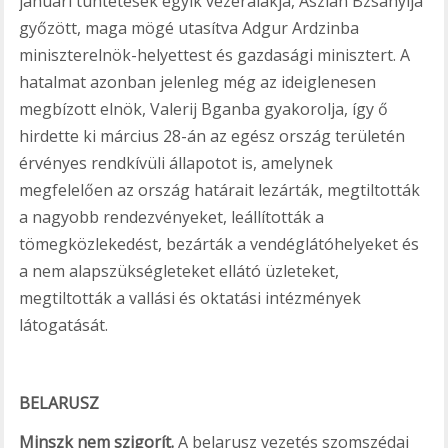
januári tüntetések egyik vezéralakja, Aszlan Bzsanyija
győzött, maga mögé utasítva Adgur Ardzinba
miniszterelnök-helyettest és gazdasági minisztert. A
hatalmat azonban jelenleg még az ideiglenesen
megbízott elnök, Valerij Bganba gyakorolja, így ő
hirdette ki március 28-án az egész ország területén
érvényes rendkívüli állapotot is, amelynek
megfelelően az ország határait lezárták, megtiltották
a nagyobb rendezvényeket, leállították a
tömegközlekedést, bezárták a vendéglátóhelyeket és
a nem alapszükségleteket ellátó üzleteket,
megtiltották a vallási és oktatási intézmények
látogatását.
BELARUSZ
Minszk nem szigorít.
A belarusz vezetés szomszédai