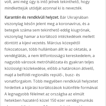
volt, ami még úgy is intő jelnek tekinthető, hogy
mindkettejük utódját azonnal ki is nevezték.
Karantén és rendkívüli helyzet.
Bár Ukrajnában
viszonylag későn jelent meg a koronavírus, és a
betegek száma sem tekinthető eddig kiugrónak,
viszonylag hamar a korlátozó intézkedések mellett
döntött a kijevi vezetés. Március közepétől
fokozatosan, több hullámban állt le az oktatás, a
vendéglátás, a nem létfontosságú kereskedelem, a
nagyobb városok metróhálózata és gyakran teljes
közösségi közlekedése, előbb a határokon átívelő,
majd a belföldi regionális repülő-, busz- és
vonatforgalom. Több megyében rendkívüli helyzetet
hirdettek a kijárási korlátozások különféle formáival.
A legnagyobb félelmet az országba az elmúlt
hetekben hazatérő közel 150 ezer vendégmunkás