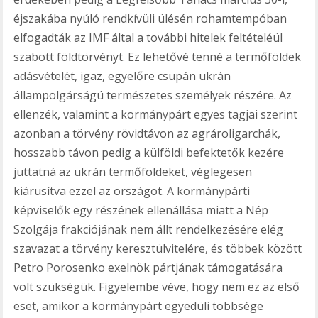
éjszakába nyúló rendkívüli ülésén rohamtempóban
elfogadták az IMF által a további hitelek feltételéül
szabott földtörvényt. Ez lehetővé tenné a termőföldek
adásvételét, igaz, egyelőre csupán ukrán
állampolgárságú természetes személyek részére. Az
ellenzék, valamint a kormánypárt egyes tagjai szerint
azonban a törvény rövidtávon az agrároligarchák,
hosszabb távon pedig a külföldi befektetők kezére
juttatná az ukrán termőföldeket, véglegesen
kiárusítva ezzel az országot. A kormánypárti
képviselők egy részének ellenállása miatt a Nép
Szolgája frakciójának nem állt rendelkezésére elég
szavazat a törvény keresztülvitelére, és többek között
Petro Porosenko exelnök pártjának támogatására
volt szükségük. Figyelembe véve, hogy nem ez az első
eset, amikor a kormánypárt egyedüli többsége