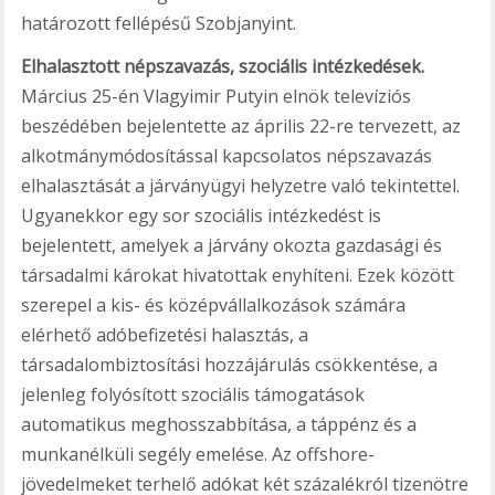
határozott fellépésű Szobjanyint.
Elhalasztott népszavazás, szociális intézkedések.
Március 25-én Vlagyimir Putyin elnök televíziós
beszédében bejelentette az április 22-re tervezett, az
alkotmánymódosítással kapcsolatos népszavazás
elhalasztását a járványügyi helyzetre való tekintettel.
Ugyanekkor egy sor szociális intézkedést is
bejelentett, amelyek a járvány okozta gazdasági és
társadalmi károkat hivatottak enyhíteni. Ezek között
szerepel a kis- és középvállalkozások számára
elérhető adóbefizetési halasztás, a
társadalombiztosítási hozzájárulás csökkentése, a
jelenleg folyósított szociális támogatások
automatikus meghosszabbítása, a táppénz és a
munkanélküli segély emelése. Az offshore-
jövedelmeket terhelő adókat két százalékról tizenötre