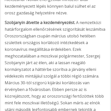
kezdeményezett lépés könnyen balul sülhet el az
orosz gazdaság helyzetére nézve.
Szobjanyin átvette a kezdeményezést.
A nemzetközi
határforgalom ellenőrzésének szigorítását leszámítva
Oroszországban csupán március utolsó hetében
születtek országos korlátozó intézkedések a
koronavírus megállítása érdekében. Ezek
meghozatalában a moszkvai polgármester, Szergej
Szobjanyin járt az élen, aki a lassan reagáló
kormányzatot a háttérbe szorítva a járvány elleni
védekezés mintájául szolgál a többi régió számára.
Március 30-tól szigorú kijárási korlátozás van
érvényben a fővárosban. Ebben persze az is
közrejátszott, hogy az oroszországi fertőzöttek több
mint fele moszkvai illetőségű. Sokan máris az elnök
utáni második legfontosabb embernek tekintik a