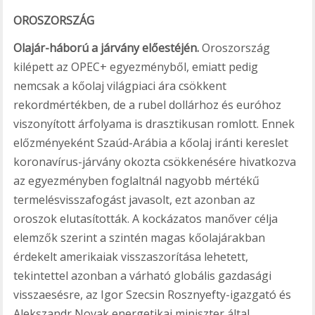
OROSZORSZÁG
Olajár-háború a járvány előestéjén.
Oroszország
kilépett az OPEC+ egyezményből, emiatt pedig
nemcsak a kőolaj világpiaci ára csökkent
rekordmértékben, de a rubel dollárhoz és euróhoz
viszonyított árfolyama is drasztikusan romlott. Ennek
előzményeként Szaúd-Arábia a kőolaj iránti kereslet
koronavírus-járvány okozta csökkenésére hivatkozva
az egyezményben foglaltnál nagyobb mértékű
termelésvisszafogást javasolt, ezt azonban az
oroszok elutasították. A kockázatos manőver célja
elemzők szerint a szintén magas kőolajárakban
érdekelt amerikaiak visszaszorítása lehetett,
tekintettel azonban a várható globális gazdasági
visszaesésre, az Igor Szecsin Rosznyefty-igazgató és
Alekszandr Novak energetikai miniszter által