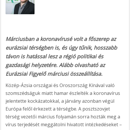
b
o
o
k
Márciusban a koronavírusé volt a főszerep az
eurázsiai térségben is, és úgy tűnik, hosszabb
távon is hatással lesz a régió politikai és
gazdasági helyzetére. Alább olvasható az
Eurázsiai Figyelő márciusi összeállítása.
Közép-Ázsia országai és Oroszország Kínával való
szomszédságuk miatt hamar észlelték a koronavírus
jelentette kockázatokkal, a járvány azonban végül
Európa felől érkezett a térségbe. A posztszovjet
térség vezetői március folyamán sorra hozták meg a
vírus terjedését meggátolni hivatott intézkedéseket –