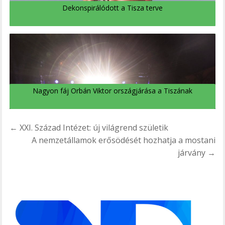
Dekonspirálódott a Tisza terve
Nagyon fáj Orbán Viktor országjárása a Tiszának
Bejegyzés
← XXI. Század Intézet: új világrend születik
navigáció
A nemzetállamok erősödését hozhatja a mostani
járvány →