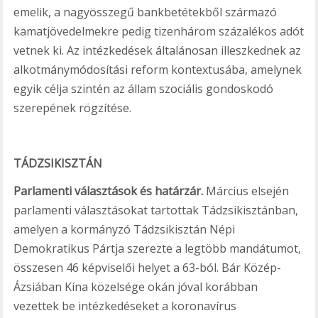
emelik, a nagyösszegű bankbetétekből származó
kamatjövedelmekre pedig tizenhárom százalékos adót
vetnek ki. Az intézkedések általánosan illeszkednek az
alkotmánymódosítási reform kontextusába, amelynek
egyik célja szintén az állam szociális gondoskodó
szerepének rögzítése.
TÁDZSIKISZTÁN
Parlamenti választások és határzár.
Március elsején
parlamenti választásokat tartottak Tádzsikisztánban,
amelyen a kormányzó Tádzsikisztán Népi
Demokratikus Pártja szerezte a legtöbb mandátumot,
összesen 46 képviselői helyet a 63-ból. Bár Közép-
Ázsiában Kína közelsége okán jóval korábban
vezettek be intézkedéseket a koronavírus