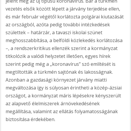
jelent meg az új típusú koronavírus. Bár a türkmén
vezetés elsők között lépett a járvány terjedése ellen,
és már február végétől korlátozta polgárai kiutazását
az országból, azóta pedig további intézkedések
születtek – határzár, a tavaszi iskolai szünet
meghosszabbítása, a belföldi közlekedés korlátozása
–, a rendszerkritikus ellenzék szerint a kormányzat
titkolózik a valódi helyzetet illetően, egyes hírek
szerint pedig még a „koronavírus” szó említését is
megtiltották a türkmén sajtónak és lakosságnak.
Azonban a gazdasági környezet járvány miatti
megváltozása így is súlyosan érintheti a közép-ázsiai
országot, a kormányzat máris lépésekre kényszerült
az alapvető élelmiszerek árnövekedésének
megállítása, valamint az ellátás folyamatosságának
biztosítása érdekében.