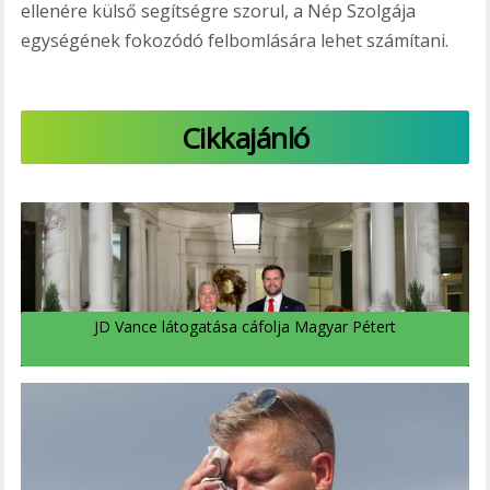
ellenére külső segítségre szorul, a Nép Szolgája
egységének fokozódó felbomlására lehet számítani.
Cikkajánló
JD Vance látogatása cáfolja Magyar Pétert