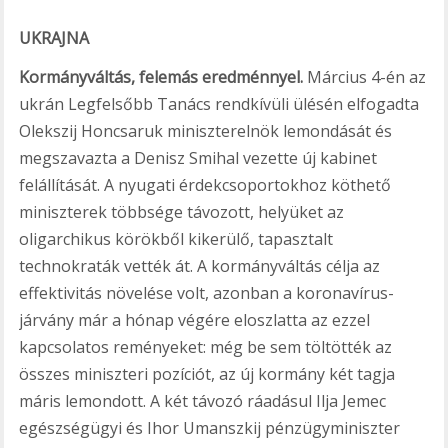
UKRAJNA
Kormányváltás, felemás eredménnyel.
Március 4-én az
ukrán Legfelsőbb Tanács rendkívüli ülésén elfogadta
Olekszij Honcsaruk miniszterelnök lemondását és
megszavazta a Denisz Smihal vezette új kabinet
felállítását. A nyugati érdekcsoportokhoz köthető
miniszterek többsége távozott, helyüket az
oligarchikus körökből kikerülő, tapasztalt
technokraták vették át. A kormányváltás célja az
effektivitás növelése volt, azonban a koronavírus-
járvány már a hónap végére eloszlatta az ezzel
kapcsolatos reményeket: még be sem töltötték az
összes miniszteri pozíciót, az új kormány két tagja
máris lemondott. A két távozó ráadásul Ilja Jemec
egészségügyi és Ihor Umanszkij pénzügyminiszter