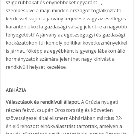
szigorúbbakat és enyhébbeket egyaránt –,
szembesülve a majd minden országot foglalkoztató
kérdéssel: vajon a járvány terjedése vagy az esetleges
karantén okozta gazdasági válság jelenti-e a nagyobb
fenyegetést? A járvány az egészségügyi és gazdasági
kockázatokon túl komoly politikai következményekkel
is járhat, főképp az egyébként is gyenge lábakon álló
kormányzatok számára jelenthet nagy kihívást a
rendkívüli helyzet kezelése.
ABHÁZIA
Választások és rendkívüli állapot.
A Grúzia nyugati
részén fekvő, csupán Oroszország és közvetlen
szövetségesei által elismert Abháziában március 22-
én előrehozott elnökválasztást tartottak, amelyen a