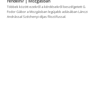
rendelni? | Mozgásban
Többek között ezekről a kérdésekről beszélgetett G.
Fodor Gábor a Mozgásban legújabb adásában Lánczi
Andrással Széchenyi-díjas filozófussal.