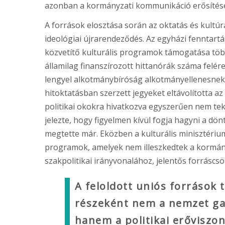
azonban a kormányzati kommunikáció erősítésé
A források elosztása során az oktatás és kultúr
ideológiai újrarendeződés. Az egyházi fenntart
közvetítő kulturális programok támogatása töb
államilag finanszírozott hittanórák száma felér
lengyel alkotmánybíróság alkotmányellenesne
hitoktatásban szerzett jegyeket eltávolította a
politikai okokra hivatkozva egyszerűen nem tek
jelezte, hogy figyelmen kívül fogja hagyni a dö
megtette már. Eközben a kulturális minisztériu
programok, amelyek nem illeszkedtek a kormány 
szakpolitikai irányvonalához, jelentős forráscs
A feloldott uniós források 
részeként nem a nemzet ga
hanem a politikai erőviszon