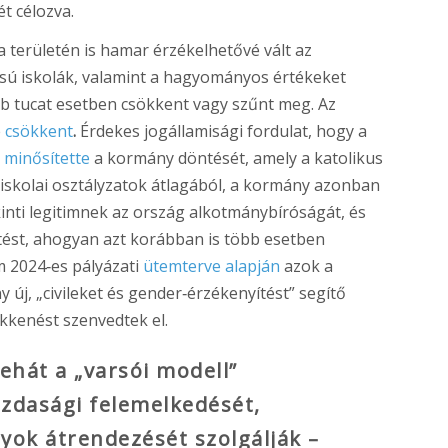
t célozva.
a területén is hamar érzékelhetővé vált az
ású iskolák, valamint a hagyományos értékeket
b tucat esetben csökkent vagy szűnt meg. Az
e
csökkent
.
Érdekes jogállamisági fordulat, hogy a
k
minősítette
a kormány döntését, amely a katolikus
z iskolai osztályzatok átlagából, a kormány azonban
inti legitimnek az ország alkotmánybíróságát, és
ntést, ahogyan azt korábban is több esetben
m 2024‑es pályázati
ütemterve alapján
azok a
új, „civileket és gender‑érzékenyítést” segítő
ökkenést szenvedtek el.
tehát a „varsói modell”
zdasági felemelkedését,
yok átrendezését szolgálják –