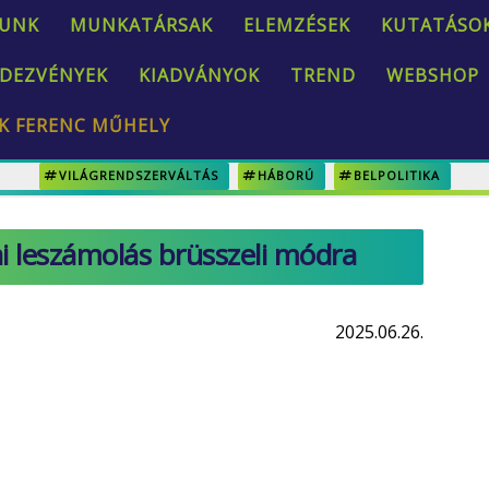
UNK
MUNKATÁRSAK
ELEMZÉSEK
KUTATÁSO
DEZVÉNYEK
KIADVÁNYOK
TREND
WEBSHOP
K FERENC MŰHELY
VILÁGRENDSZERVÁLTÁS
HÁBORÚ
BELPOLITIKA
kai leszámolás brüsszeli módra
2025.06.26.