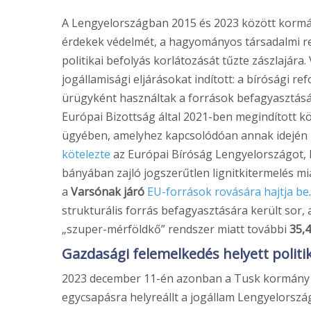
A Lengyelországban 2015 és 2023 között kormá
érdekek védelmét, a hagyományos társadalmi re
politikai befolyás korlátozását tűzte zászlajára
jogállamisági eljárásokat indított: a bírósági 
ürügyként használtak a források befagyasztásár
Európai Bizottság által 2021-ben megindított k
ügyében, amelyhez kapcsolódóan annak idején 
kötelezte
az Európai Bíróság Lengyelországot, 
bányában zajló jogszerűtlen lignitkitermelés mi
a
Varsónak járó
EU-források rovására hajtja be
strukturális forrás befagyasztására került sor, a
„szuper-mérföldkő” rendszer miatt további
35,4
Gazdasági felemelkedés helyett politik
2023 december 11-én azonban a Tusk kormány me
egycsapásra helyreállt a jogállam Lengyelország