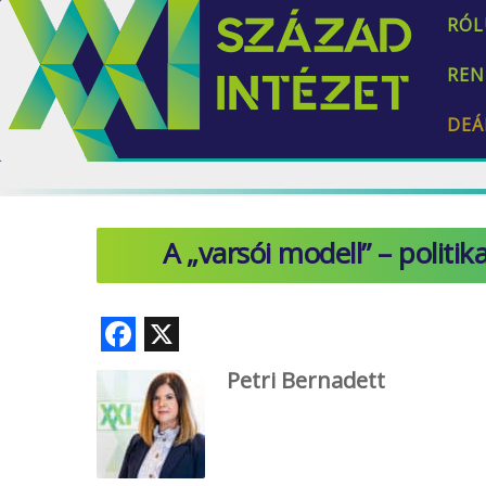
RÓL
REN
DEÁ
A „varsói modell” – politi
F
X
ac
Petri Bernadett
e
b
o