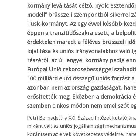
kormány leváltását célzó, nyolc esztendőn 
modell” brüsszeli szempontból sikerrel z
Tusk-kormányt. Az egy évvel később kez
éppen a tranzitidőszakra esett, a belpoli
érdektelen maradt a féléves brüsszeli id
lojalitása és uniós irányvonalakhoz való 
részéről, az új lengyel kormány pedig enn
Európai Unió rekordsebességgel szabadít
100 milliárd euró összegű uniós forrást a
azonban nem az ország gazdaságát, hanem 
erősítették meg. Eközben a demokrácia é
szemben cinkos módon nem emel szót eg
Petri Bernadett, a XXI. Század Intézet kutatóján
miként vált az uniós jogállamisági mechanizmus 
korántsem az elvek következetes védelme, hanem 