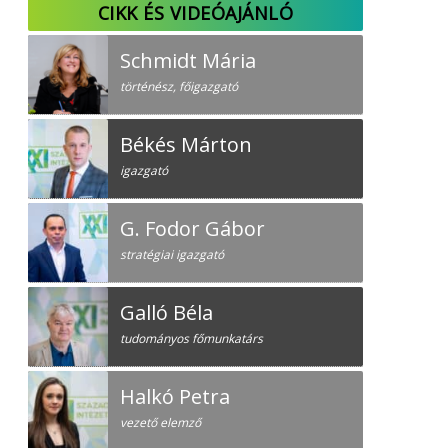
CIKK ÉS VIDEÓAJÁNLÓ
Schmidt Mária
történész, főigazgató
Békés Márton
igazgató
G. Fodor Gábor
stratégiai igazgató
Galló Béla
tudományos főmunkatárs
Halkó Petra
vezető elemző