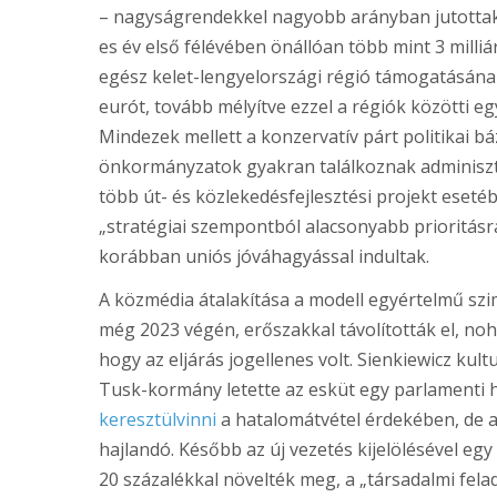
– nagyságrendekkel nagyobb arányban jutottak
es év első félévében önállóan több mint 3 milli
egész kelet-lengyelországi régió támogatásának
eurót, tovább mélyítve ezzel a régiók közötti eg
Mindezek mellett a konzervatív párt politikai bá
önkormányzatok gyakran találkoznak adminisztr
több út- és közlekedésfejlesztési projekt ese
„stratégiai szempontból alacsonyabb prioritás
korábban uniós jóváhagyással indultak.
A közmédia átalakítása a modell egyértelmű szi
még 2023 végén, erőszakkal távolították el, no
hogy az eljárás jogellenes volt. Sienkiewicz kult
Tusk-kormány letette az esküt egy parlamenti h
keresztülvinni
a hatalomátvétel érdekében, de 
hajlandó. Később az új vezetés kijelölésével e
20 százalékkal növelték meg, a „társadalmi fel