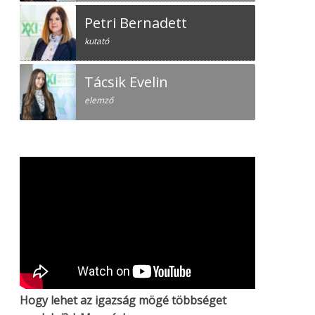
Petri Bernadett
kutató
Tácsik Evelin
elemző
Hogy lehet az igazság mögé többséget