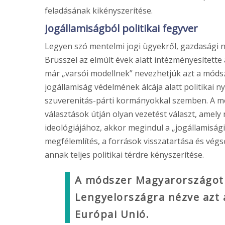
feladásának kikényszerítése.
Jogállamiságból politikai fegyver
Legyen szó mentelmi jogi ügyekről, gazdasági n
Brüsszel az elmúlt évek alatt intézményesítette 
már „varsói modellnek” nevezhetjük azt a módsz
jogállamiság védelmének álcája alatt politikai n
szuverenitás-párti kormányokkal szemben. A mo
választások útján olyan vezetést választ, amely 
ideológiájához, akkor megindul a „jogállamisági 
megfélemlítés, a források visszatartása és vég
annak teljes politikai térdre kényszerítése.
A módszer Magyarországot i
Lengyelországra nézve azt a
Európai Unió.