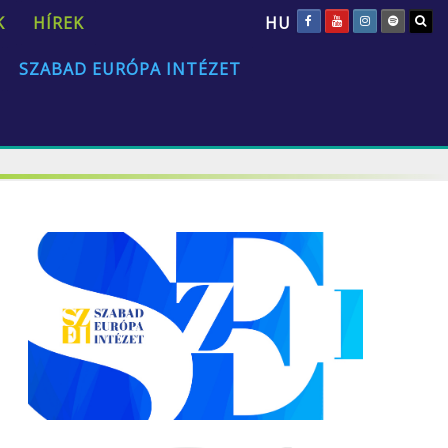
HU
K
HÍREK
SZABAD EURÓPA INTÉZET
„Az emberi természet univerzális és állandó.”
David Hume