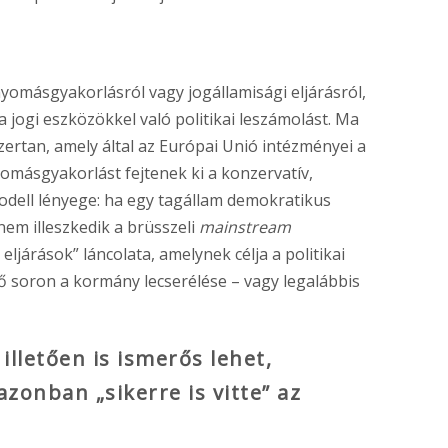
yomásgyakorlásról vagy jogállamisági eljárásról,
a jogi eszközökkel való politikai leszámolást. Ma
ertan, amely által az Európai Unió intézményei a
yomásgyakorlást fejtenek ki a konzervatív,
dell lényege: ha egy tagállam demokratikus
nem illeszkedik a brüsszeli
mainstream
eljárások” láncolata, amelynek célja a politikai
ső soron a kormány lecserélése – vagy legalábbis
lletően is ismerős lehet,
zonban „sikerre is vitte” az