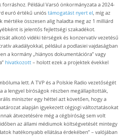
 forráshoz. Például Varsó önkormányzata a 2024-
árd euró értékű uniós
támogatást nyert el
, míg az
 mértéke összesen alig haladta meg az 1 milliárd
yébként is jelentős fejlettségi szakadékot.
zisát alkotó vidéki térségek és konzervatív vezetésű
atív akadályokkal, például a podlasiei vajdaságban
tében a kormány „hiányos dokumentációra” vagy
ra”
hivatkozott
– holott ezek a projektek évekkel
mbóluma lett. A TVP és a Polskie Radio vezetőségét
ha a lengyel bíróságok részben megállapították,
urális miniszter egy héttel azt követően, hogy a
atározat alapján igyekezett cégjogi változtatásokat
annak átvezetésére még a cégbíróság sem volt
gy időben az állami médiumok költségvetését mintegy
adatok hatékonyabb ellátása érdekében” – valójában