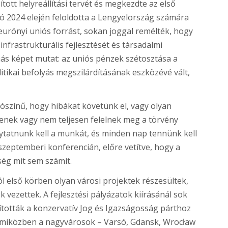
tt helyreállítási tervét és megkezdte az első
ió 2024 elején feloldotta a Lengyelország számára
eurónyi uniós forrást, sokan joggal remélték, hogy
nfrastrukturális fejlesztését és társadalmi
más képet mutat: az uniós pénzek szétosztása a
tikai befolyás megszilárdításának eszközévé vált,
lószínű, hogy hibákat követünk el, vagy olyan
enek vagy nem teljesen felelnek meg a törvény
olytatnunk kell a munkát, és minden nap tennünk kell
zeptemberi konferencián, előre vetítve, hogy a
ség mit sem számít.
ból első körben olyan városi projektek részesültek,
vezettek. A fejlesztési pályázatok kiírásánál sok
ították a konzervatív Jog és Igazságosság párthoz
t, miközben a nagyvárosok – Varsó, Gdansk, Wrocław