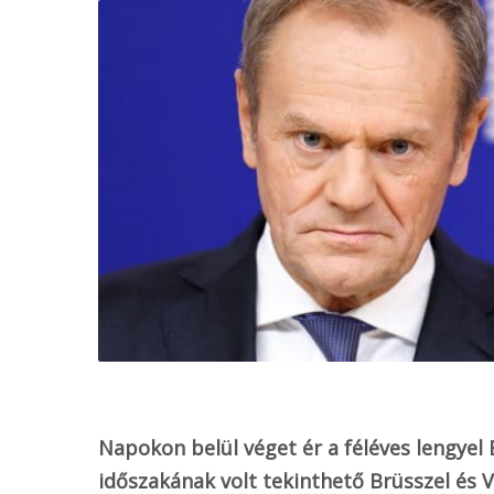
o
k
Napokon belül véget ér a féléves lengyel 
időszakának volt tekinthető Brüsszel és V