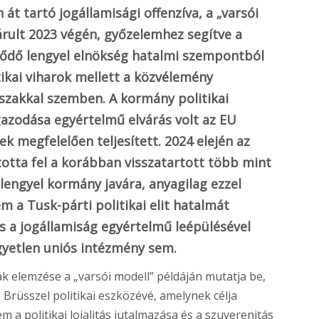
át tartó jogállamisági offenzíva, a „varsói
árult 2023 végén, győzelemhez segítve a
dődő lengyel elnökség hatalmi szempontból
tikai viharok mellett a közvélemény
őszakkal szemben. A kormány politikai
igazodása egyértelmű elvárás volt az EU
ek megfelelően teljesített. 2024 elején az
otta fel a korábban visszatartott több mint
 lengyel kormány javára, anyagilag ezzel
a Tusk-párti politikai elit hatalmát
s a jogállamiság egyértelmű leépülésével
yetlen uniós intézmény sem.
ak elemzése a „varsói modell” példáján mutatja be,
Brüsszel politikai eszközévé, amelynek célja
a politikai lojalitás jutalmazása és a szuverenitás