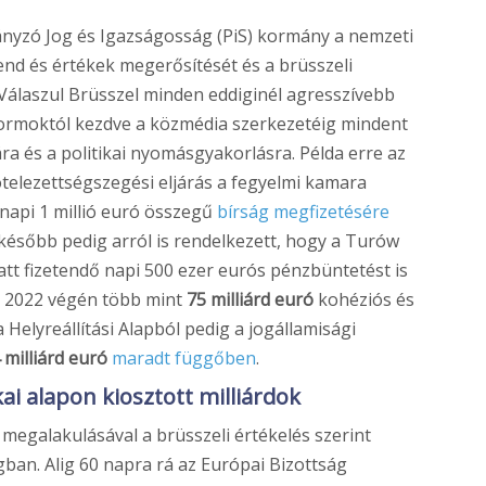
nyzó Jog és Igazságosság (PiS) kormány a nemzeti
nd és értékek megerősítését és a brüsszeli
. Válaszul Brüsszel minden eddiginél agresszívebb
reformoktól kezdve a közmédia szerkezetéig mindent
a és a politikai nyomásgyakorlásra. Példa erre az
ötelezettségszegési eljárás a fegyelmi kamara
napi 1 millió euró összegű
bírság megfizetésére
később pedig arról is rendelkezett, hogy a Turów
att fizetendő napi 500 ezer eurós pénzbüntetést is
. 2022 végén több mint
75 milliárd euró
kohéziós és
 Helyreállítási Alapból pedig a jogállamisági
 milliárd euró
maradt függőben
.
ai alapon kiosztott milliárdok
galakulásával a brüsszeli értékelés szerint
ban. Alig 60 napra rá az Európai Bizottság