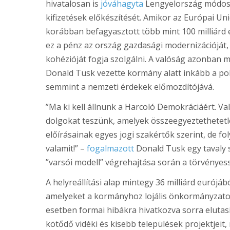
hivatalosan is
jóváhagyta
Lengyelország módosíto
kifizetések előkészítését. Amikor az Európai Un
korábban befagyasztott több mint 100 milliárd 
ez a pénz az ország gazdasági modernizációját, i
kohézióját fogja szolgálni. A valóság azonban 
Donald Tusk vezette kormány alatt inkább a poli
semmint a nemzeti érdekek előmozdítójává.
”Ma ki kell állnunk a Harcoló Demokráciáért. Va
dolgokat teszünk, amelyek összeegyeztethetetl
előírásainak egyes jogi szakértők szerint, de f
valamit!” –
fogalmazott
Donald Tusk egy tavaly s
”varsói modell” végrehajtása során a törvényes
A helyreállítási alap mintegy 36 milliárd eurójá
amelyeket a kormányhoz lojális önkormányzatok 
esetben formai hibákra hivatkozva sorra elutas
kötődő vidéki és kisebb települések projektjei