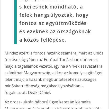
sikeresnek mondható, a
felek hangsúlyozták, hogy
fontos az együttműködés
és ezeknek az országoknak
a közös fellépése.
Mindez azért is fontos hazánk számára, mert az uniós
források ügyében az Európai Tanácsban döntenek
majd a tagállamok vezetői, így ha a V4-ek szavazatára
számíthat Magyarország, akkor az komoly segítséget
jelent majd a hazánk megbüntetéséhez szükséges
minősített többség megakadályozásában –
fogalmazott Deák Dániel.
Az orosz–ukrán háború ügye kapcsán kiemelte:
Magyarország álláspontja a háború kirobbanása óta