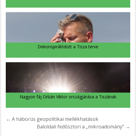
Dekonspirálódott a Tisza terve
Nagyon fáj Orbán Viktor országjárása a Tiszának
Bejegyzés
← A háborús geopolitikai mellékhatások
navigáció
Baloldali fedősztori a „mikroadomány” →