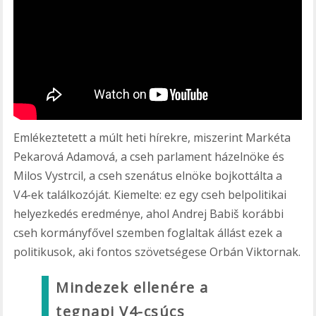
Emlékeztetett a múlt heti hírekre, miszerint Markéta
Pekarová Adamová, a cseh parlament házelnöke és
Milos Vystrcil, a cseh szenátus elnöke bojkottálta a
V4-ek találkozóját. Kiemelte: ez egy cseh belpolitikai
helyezkedés eredménye, ahol Andrej Babiš korábbi
cseh kormányfővel szemben foglaltak állást ezek a
politikusok, aki fontos szövetségese Orbán Viktornak.
Mindezek ellenére a
tegnapi V4-csúcs