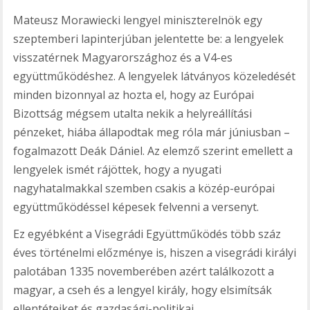
Mateusz Morawiecki lengyel miniszterelnök egy
szeptemberi lapinterjúban jelentette be: a lengyelek
visszatérnek Magyarországhoz és a V4-es
együttműködéshez. A lengyelek látványos közeledését
minden bizonnyal az hozta el, hogy az Európai
Bizottság mégsem utalta nekik a helyreállítási
pénzeket, hiába állapodtak meg róla már júniusban –
fogalmazott Deák Dániel. Az elemző szerint emellett a
lengyelek ismét rájöttek, hogy a nyugati
nagyhatalmakkal szemben csakis a közép-európai
együttműködéssel képesek felvenni a versenyt.
Ez egyébként a Visegrádi Együttműködés több száz
éves történelmi előzménye is, hiszen a visegrádi királyi
palotában 1335 novemberében azért találkozott a
magyar, a cseh és a lengyel király, hogy elsimítsák
ellentéteiket és gazdasági-politikai