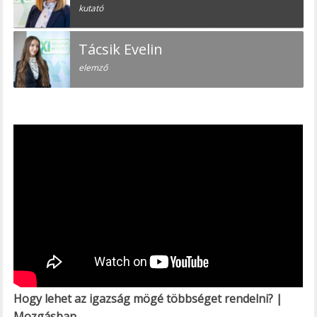
kutató
Tácsik Evelin
elemző
Hogy lehet az igazság mögé többséget rendelni? |
Mozgásban