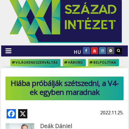
HU
VILÁGRENDSZERVÁLTÁS
HÁBORÚ
BELPOLITIKA
Hiába próbálják szétszedni, a V4-
ek egyben maradnak
F
X
2022.11.25.
ac
Deák Dániel