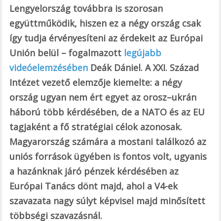
Lengyelország továbbra is szorosan
együttműködik, hiszen ez a négy ország csak
így tudja érvényesíteni az érdekeit az Európai
Unión belül – fogalmazott
legújabb
videóelemzésében
Deák Dániel. A XXI. Század
Intézet vezető elemzője kiemelte: a négy
ország ugyan nem ért egyet az orosz–ukrán
háború több kérdésében, de a NATO és az EU
tagjaként a fő stratégiai célok azonosak.
Magyarország számára a mostani találkozó az
uniós források ügyében is fontos volt, ugyanis
a hazánknak járó pénzek kérdésében az
Európai Tanács dönt majd, ahol a V4-ek
szavazata nagy súlyt képvisel majd minősített
többségi szavazásnál.