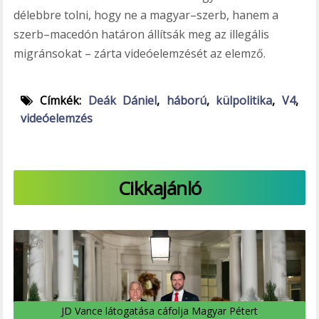
délebbre tolni, hogy ne a magyar–szerb, hanem a
szerb–macedón határon állítsák meg az illegális
migránsokat – zárta videóelemzését az elemző.
Címkék:
Deák Dániel
,
háború
,
külpolitika
,
V4
,
videóelemzés
Cikkajánló
JD Vance látogatása cáfolja Magyar Pétert