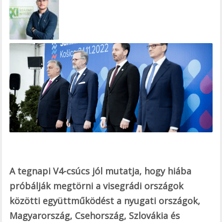
e
b
o
o
k
A tegnapi V4-csúcs jól mutatja, hogy hiába
próbálják megtörni a visegrádi országok
közötti együttműködést a nyugati országok,
Magyarország, Csehország, Szlovákia és