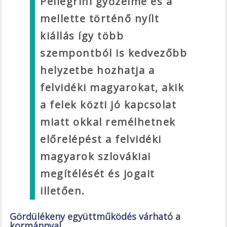
Pellegrini győzelme és a
mellette történő nyílt
kiállás így több
szempontból is kedvezőbb
helyzetbe hozhatja a
felvidéki magyarokat, akik
a felek közti jó kapcsolat
miatt okkal remélhetnek
előrelépést a felvidéki
magyarok szlovákiai
megítélését és jogait
illetően.
Gördülékeny együttműködés várható a
kormánnyal