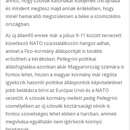
ahhoz, hogy szlovák katonákat küldjenek Ukrajnába
és mindent megtesz majd annak érdekében, hogy
minél hamarabb megszülessen a béke a szomszédos
országban.
Az új államfő ennek már a július 9-11 között tervezett
következő NATO csúcstalálkozón hangot adhat,
amivel a Fico-kormány álláspontját is tovább
erősítheti a kérdésben. Pellegrini politikai
állásfoglalása azonban akár Magyarország számára is
fontos lehet, hiszen a magyar kormány már régóta
igyekszik hasonló politikai álláspontok képviseletével
jobb belátásra bírni az Európai Unió és a NATO
vezetőit. A szlovák kormány mellett pedig Pellegrini
személyében az új szlovák köztársasági elnök is
fontos szövetséges lehet ebben a harcban, aminek
megvívása egyáltalán nem ígérkezik könnyű
feladatnak.