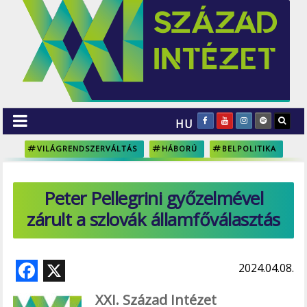
HU
VILÁGRENDSZERVÁLTÁS
HÁBORÚ
BELPOLITIKA
Peter Pellegrini győzelmével
zárult a szlovák államfőválasztás
F
X
2024.04.08.
ac
XXI. Század Intézet