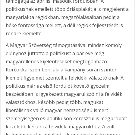
támogatja az áprilisi második fordulóban. A
politikusnak emellett több óriásplakátja is megjelent a
magyarlakta régiókban, megszólalásaiban pedig a
béke fontossága mellett, a déli régiók fejlesztését is
rendre kiemelte.
A Magyar Szövetség támogatásával mindez komoly
előnyhöz juttatta a politikust a pár éve még
magyarellenes kijelentéseket megfogalmazó
Korčokkal szemben, aki a kampány során szintén
kiemelt figyelmet szentelt a felvidéki választóknak. A
politikus már az első fordulót követő győzelmi
beszédében is igyekezett magyarul szólni a felvidéki
választókhoz, később pedig több, magukat
liberálisnak valló magyar nemzetiségű ismert
személyiségen és politikuson keresztül is megpróbált
közelebb kerülni a felvidéki magyarokhoz. A volt
külügyminiszter emellett a kampányának központi