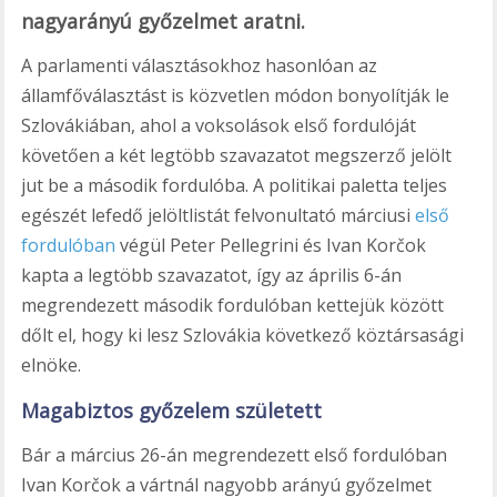
nagyarányú győzelmet aratni.
A parlamenti választásokhoz hasonlóan az
államfőválasztást is közvetlen módon bonyolítják le
Szlovákiában, ahol a voksolások első fordulóját
követően a két legtöbb szavazatot megszerző jelölt
jut be a második fordulóba. A politikai paletta teljes
egészét lefedő jelöltlistát felvonultató márciusi
első
fordulóban
végül Peter Pellegrini és Ivan Korčok
kapta a legtöbb szavazatot, így az április 6-án
megrendezett második fordulóban kettejük között
dőlt el, hogy ki lesz Szlovákia következő köztársasági
elnöke.
Magabiztos győzelem született
Bár a március 26-án megrendezett első fordulóban
Ivan Korčok a vártnál nagyobb arányú győzelmet