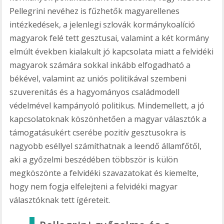
Pellegrini nevéhez is fűzhetők magyarellenes
intézkedések, a jelenlegi szlovák kormánykoalíció
magyarok felé tett gesztusai, valamint a két kormány
elmúlt években kialakult jó kapcsolata miatt a felvidéki
magyarok számára sokkal inkább elfogadható a
békével, valamint az uniós politikával szembeni
szuverenitás és a hagyományos családmodell
védelmével kampányoló politikus. Mindemellett, a jó
kapcsolatoknak köszönhetően a magyar választók a
támogatásukért cserébe pozitív gesztusokra is
nagyobb eséllyel számíthatnak a leendő államfőtől,
aki a győzelmi beszédében többször is külön
megköszönte a felvidéki szavazatokat és kiemelte,
hogy nem fogja elfelejteni a felvidéki magyar
választóknak tett ígéreteit.