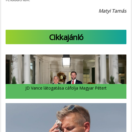
Matyi Tamás
Cikkajánló
JD Vance látogatása cáfolja Magyar Pétert