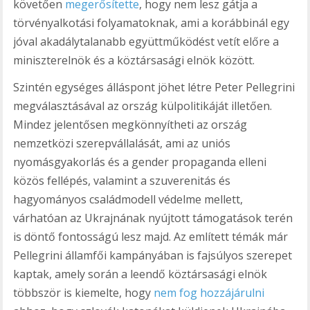
követően
megerősítette
, hogy nem lesz gátja a
törvényalkotási folyamatoknak, ami a korábbinál egy
jóval akadálytalanabb együttműködést vetít előre a
miniszterelnök és a köztársasági elnök között.
Szintén egységes álláspont jöhet létre Peter Pellegrini
megválasztásával az ország külpolitikáját illetően.
Mindez jelentősen megkönnyítheti az ország
nemzetközi szerepvállalását, ami az uniós
nyomásgyakorlás és a gender propaganda elleni
közös fellépés, valamint a szuverenitás és
hagyományos családmodell védelme mellett,
várhatóan az Ukrajnának nyújtott támogatások terén
is döntő fontosságú lesz majd. Az említett témák már
Pellegrini államfői kampányában is fajsúlyos szerepet
kaptak, amely során a leendő köztársasági elnök
többször is kiemelte, hogy
nem fog hozzájárulni