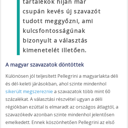
tartalékok híján már
csupán kevés új szavazót
tudott meggyőzni, ami
kulcsfontosságúnak
bizonyult a választás
kimenetelét illetően.
A magyar szavazatok döntöttek
Különösen jól teljesített Pellegrini a magyarlakta déli
és dél-keleti járásokban, ahol szinte mindenhol
sikerült megszereznie
a szavazatok több mint 60
százalékat. A választási részvétel ugyan a déli
régiókban ezúttal is elmaradt az országos átlagtól, a
szavazókedv azonban szinte mindenhol jelentősen
emelkedett. Ennek köszönhetően Pellegrini az első