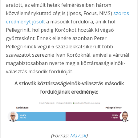
aratott, az elmúlt hetek felméréseiben három
közvéleménykutató cég is (Ipsos, Focus, NMS)
szoros
eredményt jósolt
a második fordulóra, amik hol
Pellegrinit, hol pedig Korčokot hozták ki végső
győztesként. Ennek ellenére azonban Peter
Pellegrininek végül 6 százalékkal sikerült több
szavazatot szereznie Ivan Korčoknál, amivel a vártnál
magabiztosabban nyerte meg a köztársaságielnök-
választás második fordulóját.
A szlovák köztársaságielnök-választás második
fordulójának eredménye:
(Forrás:
Ma7.sk
)