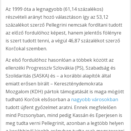
Az 1999 óta a legnagyobb (61,14 százalékos)
részvételi arányt hozó választáson így az 53,12
százalékot szerző Pellegrini nemcsak fordítani tudott
az előző fordulóhoz képest, hanem jelentős fölényre
is szert tudott tenni, a végül 46,87 százalékot szerző
Korčokal szemben.
Az első fordulóhoz hasonlóan a többek között az
ellenzéki Progresszív Szlovákia (PS), Szabadság és
Szolidaritás (SASKA) és – a korábbi alapítók által
emiatt erősen bírált – Kereszténydemokrata
Mozgalom (KDH) pártok támogatását is maga mögött
tudható Korčok elsősorban a
nagyobb városokban
tudott újfent győzelmet aratni. Ennek megfelelően
mind Pozsonyban, mind pedig Kassán és Eperjesen is
meg tudta verni Pellegrinit, azonban a legtöbb helyen