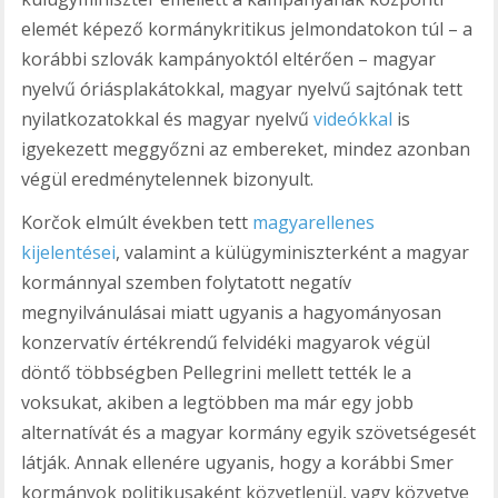
elemét képező kormánykritikus jelmondatokon túl – a
korábbi szlovák kampányoktól eltérően – magyar
nyelvű óriásplakátokkal, magyar nyelvű sajtónak tett
nyilatkozatokkal és magyar nyelvű
videókkal
is
igyekezett meggyőzni az embereket, mindez azonban
végül eredménytelennek bizonyult.
Korčok elmúlt években tett
magyarellenes
kijelentései
, valamint a külügyminiszterként a magyar
kormánnyal szemben folytatott negatív
megnyilvánulásai miatt ugyanis a hagyományosan
konzervatív értékrendű felvidéki magyarok végül
döntő többségben Pellegrini mellett tették le a
voksukat, akiben a legtöbben ma már egy jobb
alternatívát és a magyar kormány egyik szövetségesét
látják. Annak ellenére ugyanis, hogy a korábbi Smer
kormányok politikusaként közvetlenül, vagy közvetve