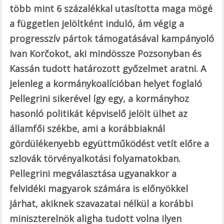
több mint 6 százalékkal utasította maga mögé
a független jelöltként induló, ám végig a
progresszív pártok támogatásával kampányoló
Ivan Korčokot, aki mindössze Pozsonyban és
Kassán tudott határozott győzelmet aratni. A
jelenleg a kormánykoalícióban helyet foglaló
Pellegrini sikerével így egy, a kormányhoz
hasonló politikát képviselő jelölt ülhet az
államfői székbe, ami a korábbiaknál
gördülékenyebb együttműködést vetít előre a
szlovák törvényalkotási folyamatokban.
Pellegrini megválasztása ugyanakkor a
felvidéki magyarok számára is előnyökkel
járhat, akiknek szavazatai nélkül a korábbi
miniszterelnök aligha tudott volna ilyen