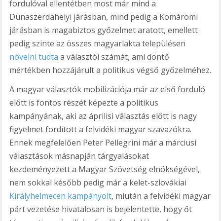
fordulóval ellentétben most már mind a
Dunaszerdahelyi járásban, mind pedig a Komáromi
járásban is magabiztos győzelmet aratott, emellett
pedig szinte az összes magyarlakta településen
növelni tudta
a választói számát, ami döntő
mértékben hozzájárult a politikus végső győzelméhez.
A magyar választók mobilizációja már az első forduló
előtt is fontos részét képezte a politikus
kampányának, aki az áprilisi választás előtt is nagy
figyelmet fordított a felvidéki magyar szavazókra.
Ennek megfelelően Peter Pellegrini már a márciusi
választások másnapján tárgyalásokat
kezdeményezett a Magyar Szövetség elnökségével,
nem sokkal később pedig már a kelet-szlovákiai
Királyhelmecen kampányolt
, miután a felvidéki magyar
párt vezetése hivatalosan is bejelentette, hogy őt