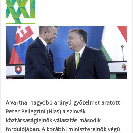
e
b
o
o
k
A vártnál nagyobb arányú győzelmet aratott
Peter Pellegrini (Hlas) a szlovák
köztársaságielnök-választás második
fordulójában. A korábbi miniszterelnök végül