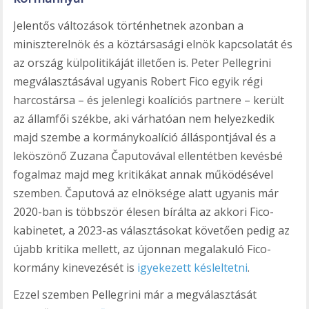
Jelentős változások történhetnek azonban a
miniszterelnök és a köztársasági elnök kapcsolatát és
az ország külpolitikáját illetően is. Peter Pellegrini
megválasztásával ugyanis Robert Fico egyik régi
harcostársa – és jelenlegi koalíciós partnere – került
az államfői székbe, aki várhatóan nem helyezkedik
majd szembe a kormánykoalíció álláspontjával és a
leköszönő Zuzana Čaputovával ellentétben kevésbé
fogalmaz majd meg kritikákat annak működésével
szemben. Čaputová az elnöksége alatt ugyanis már
2020-ban is többször élesen bírálta az akkori Fico-
kabinetet, a 2023-as választásokat követően pedig az
újabb kritika mellett, az újonnan megalakuló Fico-
kormány kinevezését is
igyekezett késleltetni
.
Ezzel szemben Pellegrini már a megválasztását