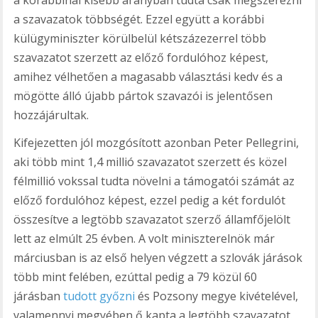
a korábbinál kisebb arányban tudta csak megszerezni
a szavazatok többségét. Ezzel együtt a korábbi
külügyminiszter körülbelül kétszázezerrel több
szavazatot szerzett az előző fordulóhoz képest,
amihez vélhetően a magasabb választási kedv és a
mögötte álló újabb pártok szavazói is jelentősen
hozzájárultak.
Kifejezetten jól mozgósított azonban Peter Pellegrini,
aki több mint 1,4 millió szavazatot szerzett és közel
félmillió vokssal tudta növelni a támogatói számát az
előző fordulóhoz képest, ezzel pedig a két fordulót
összesítve a legtöbb szavazatot szerző államfőjelölt
lett az elmúlt 25 évben. A volt miniszterelnök már
márciusban is az első helyen végzett a szlovák járások
több mint felében, ezúttal pedig a 79 közül 60
járásban
tudott győzni
és Pozsony megye kivételével,
valamennyi megyében ő kapta a legtöbb szavazatot.