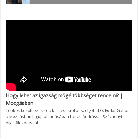
Hogy lehet az igazság mögé többséget rendelni? |
Mozgásban
Többek között ezekről a kérdésekről beszélgetett G. Fodor Gábor
a Mozgásban legújabb adásában Lánczi Andrással Széchenyi-
díjas filozófussal.