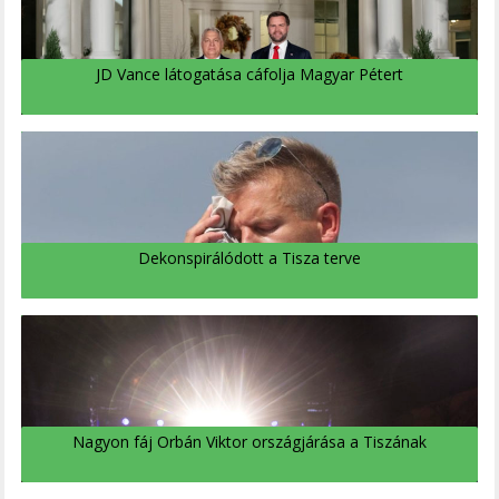
JD Vance látogatása cáfolja Magyar Pétert
Dekonspirálódott a Tisza terve
Nagyon fáj Orbán Viktor országjárása a Tiszának