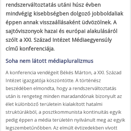
rendszerváltoztatás utáni húsz évben
mindvégig kisebbségben dolgozó jobboldaliak
éppen annak visszaállásaként üdvözölnek. A
sajtóviszonyok hazai és európai alakulásáról
szólt a XXI. Század Intézet Médiaegyensúly
című konferenciája.
Soha nem látott médiapluralizmus
A konferencia vendégeit Békés Márton, a XXI. Század
Intézet igazgatója köszöntötte. A történész
beszédében elmondta, hogy a rendszerváltoztatás
után is rengeteg minden maradandónak bizonyult az
élet különböző területein kialakított hatalmi
struktúrákból, a posztkommunista kontinuitás egyik
pedig éppen a média területén nyilvánult meg az egyik
legszembetűnőbben. Az elmúlt évtizedekben vívott