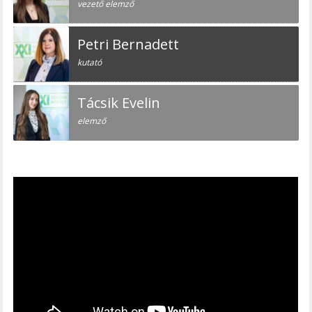
vezető elemző
Petri Bernadett
kutató
Tácsik Evelin
elemző