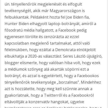
ún. tényellenőrök megjelenését és elfogult
tevékenységét, akik már Magyarországon is
felbukkantak. Példaként hozta fel Joe Biden fia,
Hunter Biden elhagyott laptop-botrányát, amiről a
fősodratú média hallgatott, a Facebook pedig
egyenesen törölte és cenzúrázta az ezzel
kapcsolatban megjelenő tartalmakat, attól való
félelmükben, hogy ezáltal a Demokrata elnökjelölt
elbukhatja a 2020-as választást. Seres László újságíró,
blogger elismerte, hogy valóban hiba volt, hogy ezek
a médiumok szőnyeg alá akarták söpörni ezt a
botrányt, és azzal is egyetértett, hogy a Facebookos
tényellenőrök tevékenysége „borzalmas”. Mindehhez
azt is hozzátette, hogy meg kell szűnnie annak a
gyakorlatnak, hogy a Twitterről és a Facebookról
eltávolítják a konzervatív hangokat, ügyelve