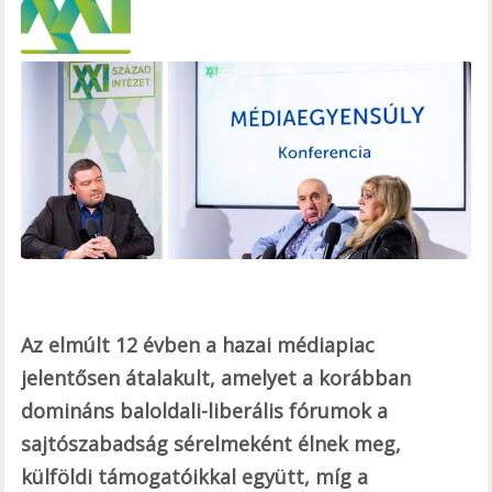
b
o
o
k
Az elmúlt 12 évben a hazai médiapiac
jelentősen átalakult, amelyet a korábban
domináns baloldali-liberális fórumok a
sajtószabadság sérelmeként élnek meg,
külföldi támogatóikkal együtt, míg a