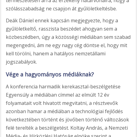
természetesen arra az érzékeny határvonalra, hogy a
szólásszabadság ne csapjon át gyűlöletkeltésbe.
Deák Dániel ennek kapcsán megjegyezte, hogy a
gyűlöletkeltő, rasszista beszédet ahogyan sem a
közbeszédben, úgy a közösségi médiában sem szabad
megengedni, ám ne egy nagy cég döntse el, hogy mit
kell törölni, hanem a hatályos nemzetállami
jogszabályok.
Vége a hagyományos médiáknak?
A konferencia harmadik kerekasztal-beszélgetése
Egyensúly a médiában címmel az elmúlt 12 év
folyamatait volt hivatott megvitatni, a résztvevők
azonban hamar a médiában a technológiai fejlődés
következtében történt és jövőben történő változások
felé terelték a beszélgetést. Koltay András, a Nemzeti
Média- és Hírközlési Hatóság elnöke szerint a