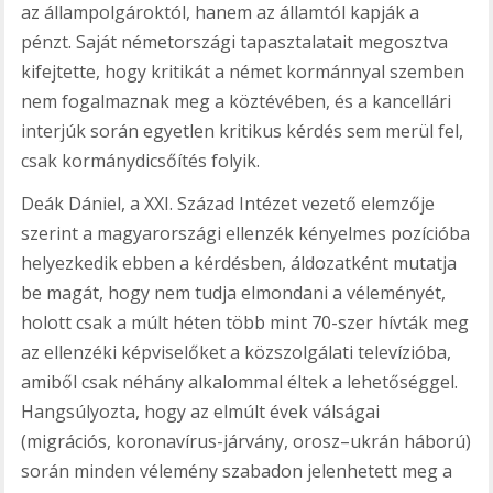
az állampolgároktól, hanem az államtól kapják a
pénzt. Saját németországi tapasztalatait megosztva
kifejtette, hogy kritikát a német kormánnyal szemben
nem fogalmaznak meg a köztévében, és a kancellári
interjúk során egyetlen kritikus kérdés sem merül fel,
csak kormánydicsőítés folyik.
Deák Dániel, a XXI. Század Intézet vezető elemzője
szerint a magyarországi ellenzék kényelmes pozícióba
helyezkedik ebben a kérdésben, áldozatként mutatja
be magát, hogy nem tudja elmondani a véleményét,
holott csak a múlt héten több mint 70-szer hívták meg
az ellenzéki képviselőket a közszolgálati televízióba,
amiből csak néhány alkalommal éltek a lehetőséggel.
Hangsúlyozta, hogy az elmúlt évek válságai
(migrációs, koronavírus-járvány, orosz–ukrán háború)
során minden vélemény szabadon jelenhetett meg a