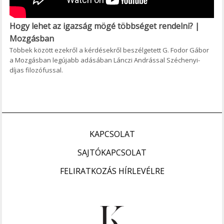
Hogy lehet az igazság mögé többséget rendelni? |
Mozgásban
Többek között ezekről a kérdésekről beszélgetett G. Fodor Gábor
a Mozgásban legújabb adásában Lánczi Andrással Széchenyi-
díjas filozófussal.
KAPCSOLAT
SAJTÓKAPCSOLAT
FELIRATKOZÁS HÍRLEVÉLRE