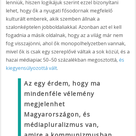
lenniük, hiszen logikájuk szerint ezzel bizonyítani
lehet, hogy ők a nyugati fősodornak megfelelő
kulturált emberek, akik szemben állnak a
szalonképtelen jobboldaliakkal. Azonban azt el kell
fogadnia a másik oldalnak, hogy az a világ már nem
fog visszajönni, ahol ők monopolhelyzetben vannak,
mivel ők is csak egy szereplővé váltak a sok közül, és a
hazai médiapiac 50–50 százalékban megosztottá,
és
kiegyensúlyozottá vált
.
Az egy érdem, hogy ma
mindenféle vélemény
megjelenhet
Magyarországon, és
médiapluralizmus van,
amire a kommunizmusban