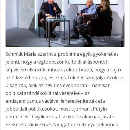
Schmidt Mária szerint a probléma egyik gyökerét az
jelenti, hogy a legtöbbször külföldi álláspontot
képviselő ellenzék ahhoz szokott hozzá, hogy a sajtó
az ő kezükben van, és ezáltal őket is szolgálja. Azok az
újságírók, akik az 1990-es évek során – hamisan,
politikai szándékok által vezérelve – az
antiszemitizmus vádjával lehetetlenítették el a
jobboldali politikusokat, most újonnan „Putyin-
bérencnek” hívják azokat, akiket le akarnak járatni.
Ezeknek a címkéknek Nyugaton kell egyértelműnek