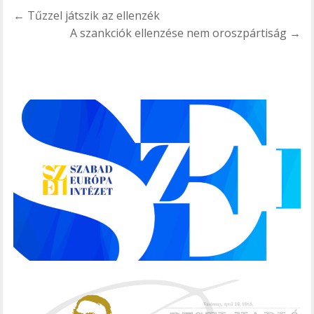
Bejegyzés
← Tűzzel játszik az ellenzék
navigáció
A szankciók ellenzése nem oroszpártiság →