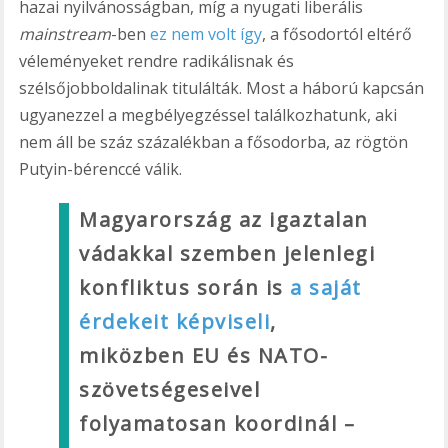
hazai nyilvánosságban, míg a nyugati liberális
mainstream
-ben
ez nem volt így
, a fősodortól eltérő
véleményeket rendre radikálisnak és
szélsőjobboldalinak titulálták. Most a háború kapcsán
ugyanezzel a megbélyegzéssel találkozhatunk, aki
nem áll be száz százalékban a fősodorba, az rögtön
Putyin-bérenccé válik.
Magyarország az igaztalan
vádakkal szemben jelenlegi
konfliktus során is
a saját
érdekeit képviseli
,
miközben EU és NATO-
szövetségeseivel
folyamatosan koordinál –