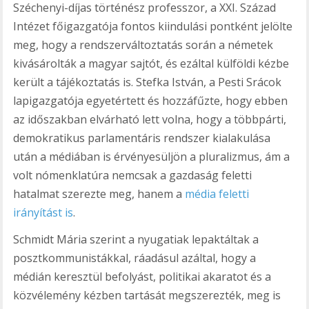
Széchenyi-díjas történész professzor, a XXI. Század
Intézet főigazgatója fontos kiindulási pontként jelölte
meg, hogy a rendszerváltoztatás során a németek
kivásárolták a magyar sajtót, és ezáltal külföldi kézbe
került a tájékoztatás is. Stefka István, a Pesti Srácok
lapigazgatója egyetértett és hozzáfűzte, hogy ebben
az időszakban elvárható lett volna, hogy a többpárti,
demokratikus parlamentáris rendszer kialakulása
után a médiában is érvényesüljön a pluralizmus, ám a
volt nómenklatúra nemcsak a gazdaság feletti
hatalmat szerezte meg, hanem a
média feletti
irányítást is
.
Schmidt Mária szerint a nyugatiak lepaktáltak a
posztkommunistákkal, ráadásul azáltal, hogy a
médián keresztül befolyást, politikai akaratot és a
közvélemény kézben tartását megszerezték, meg is