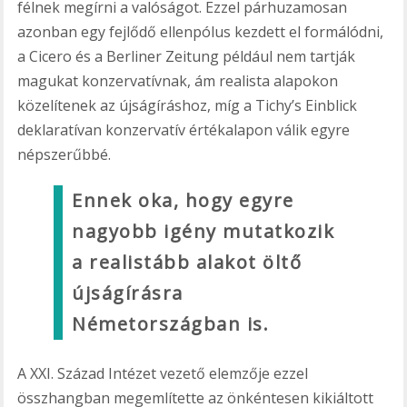
félnek megírni a valóságot. Ezzel párhuzamosan
azonban egy fejlődő ellenpólus kezdett el formálódni,
a Cicero és a Berliner Zeitung például nem tartják
magukat konzervatívnak, ám realista alapokon
közelítenek az újságíráshoz, míg a Tichy’s Einblick
deklaratívan konzervatív értékalapon válik egyre
népszerűbbé.
Ennek oka, hogy egyre
nagyobb igény mutatkozik
a realistább alakot öltő
újságírásra
Németországban is.
A XXI. Század Intézet vezető elemzője ezzel
összhangban megemlítette az önkéntesen kikiáltott