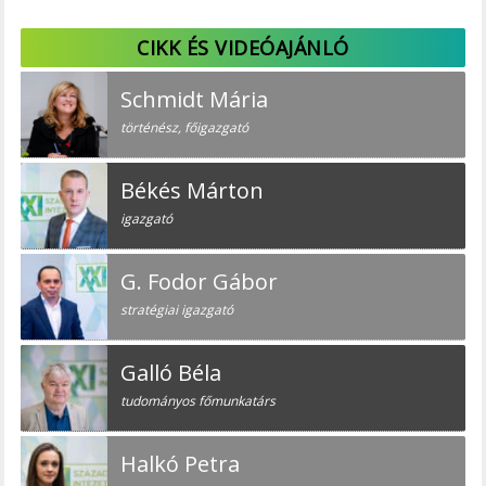
CIKK ÉS VIDEÓAJÁNLÓ
Schmidt Mária
történész, főigazgató
Békés Márton
igazgató
G. Fodor Gábor
stratégiai igazgató
Galló Béla
tudományos főmunkatárs
Halkó Petra