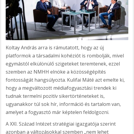
Koltay András arra is rámutatott, hogy az új
platformok a társadalmi kohéziót is rombolják, mivel
egymástól elkülönülő szigeteket teremtenek, ezzel
szemben az NMHH elnöke a közösségépítés
fontosságát hangsúlyozta. Kulifai Máté azt emelte ki,
hogy a megváltozott médiafogyasztási trendek ki
tudnak termelni pozitív sikertörténeteket is,
ugyanakkor túl sok hír, információ és tartalom van,
amelyet a fogyasztó már képtelen feldolgozni.
A XXI. Század Intézet stratégiai igazgatója szerint
azonban a változásokkal szemben „nem lehet