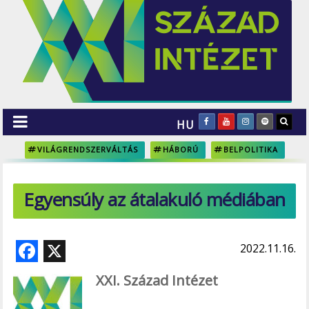
HU
VILÁGRENDSZERVÁLTÁS
HÁBORÚ
BELPOLITIKA
Egyensúly az átalakuló médiában
F
X
2022.11.16.
ac
XXI. Század Intézet
e