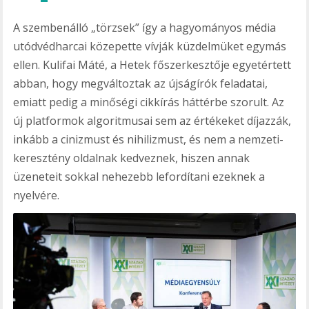
A szembenálló „törzsek” így a hagyományos média
utódvédharcai közepette vívják küzdelmüket egymás
ellen. Kulifai Máté, a Hetek főszerkesztője egyetértett
abban, hogy megváltoztak az újságírók feladatai,
emiatt pedig a minőségi cikkírás háttérbe szorult. Az
új platformok algoritmusai sem az értékeket díjazzák,
inkább a cinizmust és nihilizmust, és nem a nemzeti-
keresztény oldalnak kedveznek, hiszen annak
üzeneteit sokkal nehezebb lefordítani ezeknek a
nyelvére.