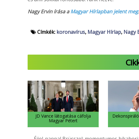
Nagy Ervin írása a
Magyar Hírlapban jelent meg
Címkék:
koronavírus
,
Magyar Hírlap
,
Nagy E
Cik
JD Vance látogatása cáfolja
Dekonspiráló
Magyar Pétert
← Éjjel-nappal Brüsszel: momentumos bikaborjak