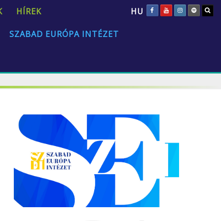
HU
K
HÍREK
SZABAD EURÓPA INTÉZET
„Az emberi természet univerzális és állandó.”
David Hume