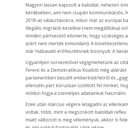
Nagyon lassan kapcsolt a baloldal, nehezen isme
kérdésében, ami nem csupán kommunikációs, han
2018-as választásokra, mikor már az európai ba
illegális migráció kezelése (nem megállítása) vo
minden pártvezető elismerte, hogy szükséges a jo
azért nem merték kimondani). A következetlensé
már hiábavaló erőfeszítésnek bizonyult. A beván
Ugyanilyen sorvezetővel végigmehetünk az ol
Ferenc és a Demokratikus Koalíció még aláírást g
parlamentben beszélt emberkísérletről és „gagy
ellenzéki párt kórusban szólított fel minket, ho
módon fogja a személyes adatainkat használni.
Ezek után március végére letagadni az ellenkampá
voltak, több, mint a megszokott baloldali refle
miatt változott is meg véleményük, akkor is fele
és ami sokkal fontosabb: ránk nézve.