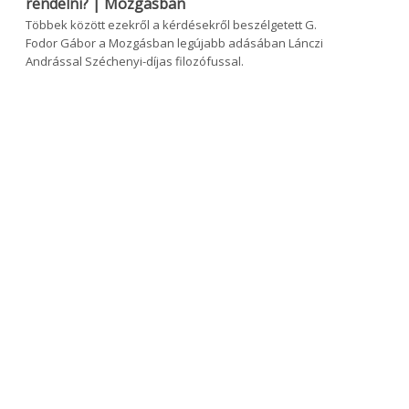
rendelni? | Mozgásban
Többek között ezekről a kérdésekről beszélgetett G.
Fodor Gábor a Mozgásban legújabb adásában Lánczi
Andrással Széchenyi-díjas filozófussal.