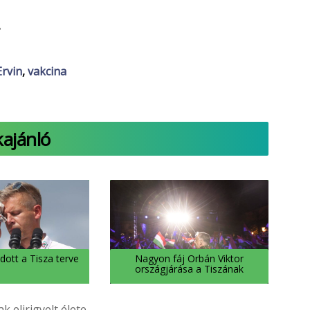
.
rvin
,
vakcina
kajánló
dott a Tisza terve
Nagyon fáj Orbán Viktor
országjárása a Tiszának
 elirigyelt élete