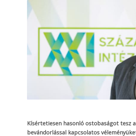
o
k
Kísértetiesen hasonló ostobaságot tesz a 
bevándorlással kapcsolatos véleményüke