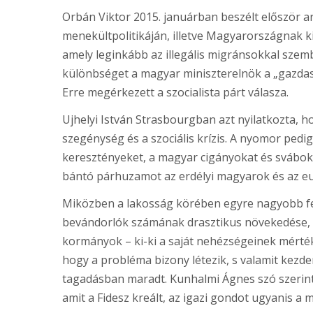
Orbán Viktor 2015. januárban beszélt először ar
menekültpolitikáján, illetve Magyarországnak ki
amely leginkább az illegális migránsokkal szem
különbséget a magyar miniszterelnök a „gazdasá
Erre megérkezett a szocialista párt válasza.
Ujhelyi István Strasbourgban azt nyilatkozta, 
szegénység és a szociális krízis. A nyomor pedi
keresztényeket, a magyar cigányokat és svábok
bántó párhuzamot az erdélyi magyarok és az e
Miközben a lakosság körében egyre nagyobb fes
bevándorlók számának drasztikus növekedése, 
kormányok – ki-ki a saját nehézségeinek mérték
hogy a probléma bizony létezik, s valamit kezden
tagadásban maradt. Kunhalmi Ágnes szó szerint
amit a Fidesz kreált, az igazi gondot ugyanis a 