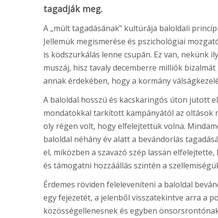
tagadják meg.
A „múlt tagadásának” kultúrája baloldali princí
Jellemük megismerése és pszichológiai mozgat
is ködszurkálás lenne csupán. Ez van, nekünk il
muszáj, hisz tavaly decemberre milliók bizalmát
annak érdekében, hogy a kormány válságkezel
A baloldal hosszú és kacskaringós úton jutott el 
mondatokkal tarkított kampányától az oltások m
oly régen volt, hogy elfelejtettük volna. Mindame
baloldal néhány év alatt a bevándorlás tagadásá
el, miközben a szavazó szép lassan elfelejtette, 
és támogatni hozzáállás szintén a szellemiségü
Érdemes röviden feleleveníteni a baloldal beván
egy fejezetét, a jelenből visszatekintve arra a po
közösségellenesnek és egyben önsorsrontónak is a