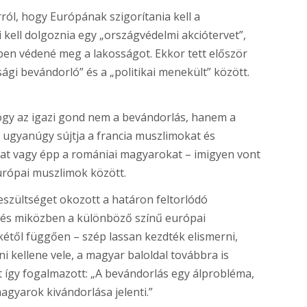
ról, hogy Európának szigorítania kell a
 kell dolgoznia egy „országvédelmi akciótervet”,
ben védené meg a lakosságot. Ekkor tett először
gi bevándorló” és a „politikai menekült” között.
hogy az igazi gond nem a bevándorlás, hanem a
g ugyanúgy sújtja a francia muszlimokat és
at vagy épp a romániai magyarokat – imigyen vont
urópai muszlimok között.
zültséget okozott a határon feltorlódó
és miközben a különböző színű európai
étől függően – szép lassan kezdték elismerni,
i kellene vele, a magyar baloldal továbbra is
 így fogalmazott: „A bevándorlás egy álprobléma,
magyarok kivándorlása jelenti.”