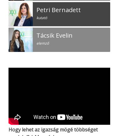
Petri Bernadett
kutató
Tácsik Evelin
elemző
Hogy lehet az igazság mögé többséget