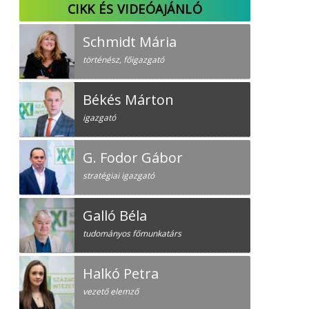
CIKK ÉS VIDEÓAJÁNLÓ
Schmidt Mária
történész, főigazgató
Békés Márton
igazgató
G. Fodor Gábor
stratégiai igazgató
Galló Béla
tudományos főmunkatárs
Halkó Petra
vezető elemző