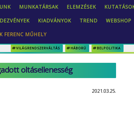
UNK
MUNKATÁRSAK
ELEMZÉSEK
KUTATÁSO
DEZVÉNYEK
KIADVÁNYOK
TREND
WEBSHOP
K FERENC MŰHELY
VILÁGRENDSZERVÁLTÁS
HÁBORÚ
BELPOLITIKA
gadott oltásellenesség
2021.03.25.