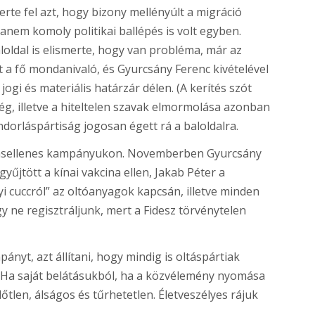
rte fel azt, hogy bizony mellényúlt a migráció
em komoly politikai ballépés is volt egyben.
loldal is elismerte, hogy van probléma, már az
lt a fő mondanivaló, és Gyurcsány Ferenc kivételével
gi és materiális határzár délen. (A kerítés szót
g, illetve a hiteltelen szavak elmormolása azonban
dorláspártiság jogosan égett rá a baloldalra.
tásellenes kampányukon. Novemberben Gyurcsány
yűjtött a kínai vakcina ellen, Jakab Péter a
i cuccról” az oltóanyagok kapcsán, illetve minden
gy ne regisztráljunk, mert a Fidesz törvénytelen
nyt, azt állítani, hogy mindig is oltáspártiak
x. Ha saját belátásukból, ha a közvélemény nyomása
lőtlen, álságos és tűrhetetlen. Életveszélyes rájuk