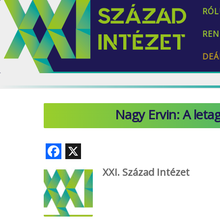
RÓL
REN
DEÁ
Nagy Ervin: A leta
F
X
ac
XXI. Század Intézet
e
b
o