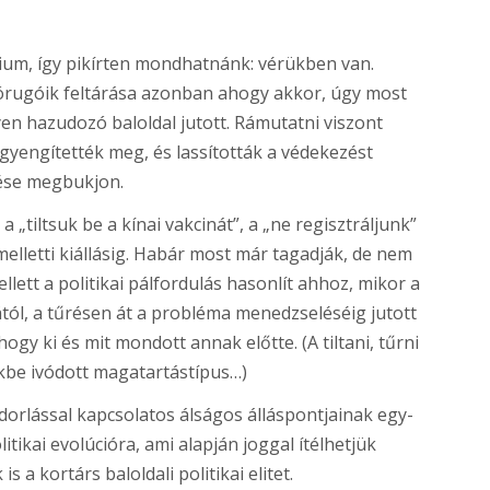
pium, így pikírten mondhatnánk: vérükben van.
órugóik feltárása azonban ahogy akkor, úgy most
yen hazudozó baloldal jutott. Rámutatni viszont
 gyengítették meg, és lassították a védekezést
ése megbukjon.
a „tiltsuk be a kínai vakcinát”, a „ne regisztráljunk”
elletti kiállásig. Habár most már tagadják, de nem
llett a politikai pálfordulás hasonlít ahhoz, mikor a
tól, a tűrésen át a probléma menedzseléséig jutott
hogy ki és mit mondott annak előtte. (A tiltani, tűrni
kbe ivódott magatartástípus…)
dorlással kapcsolatos álságos álláspontjainak egy-
litikai evolúcióra, ami alapján joggal ítélhetjük
 kortárs baloldali politikai elitet.