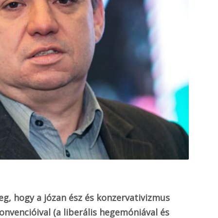
g, hogy a józan ész és konzervativizmus
onvencióival (a liberális hegemóniával és