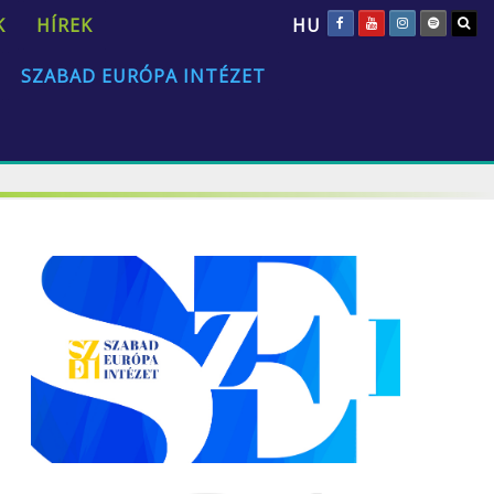
HU
K
HÍREK
SZABAD EURÓPA INTÉZET
„Az emberi természet univerzális és állandó.”
David Hume