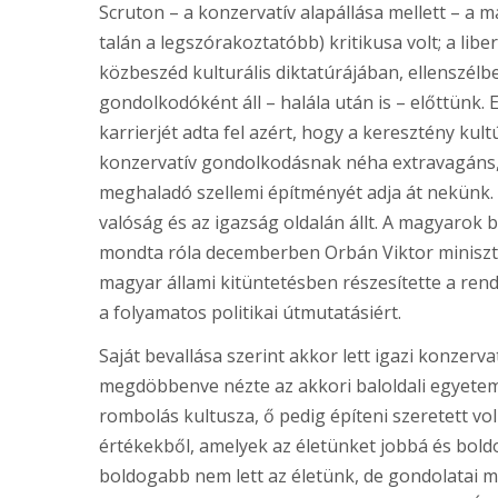
Scruton – a konzervatív alapállása mellett – a ma
talán a legszórakoztatóbb) kritikusa volt; a lib
közbeszéd kulturális diktatúrájában, ellenszél
gondolkodóként áll – halála után is – előttünk.
karrierjét adta fel azért, hogy a keresztény k
konzervatív gondolkodásnak néha extravagáns, 
meghaladó szellemi építményét adja át nekünk. 
valóság és az igazság oldalán állt. A magyarok b
mondta róla decemberben Orbán Viktor miniszte
magyar állami kitüntetésben részesítette a rend
a folyamatos politikai útmutatásiért.
Saját bevallása szerint akkor lett igazi konzer
megdöbbenve nézte az akkori baloldali egyetemi
rombolás kultusza, ő pedig építeni szeretett vo
értékekből, amelyek az életünket jobbá és bol
boldogabb nem lett az életünk, de gondolatai mé