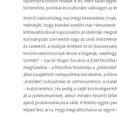
olyannyira fontos feladat is ez, mert talán eg
történelmi, politikai és kulturális valóságot az 
Amiről valószínűleg ma (még) kevesebbet írnak
méltatják, hogy évekkel ezelőtt már rámutatott
klímaváltozással kapcsolatos problémák megoldá
kormányzati szervektől vagy az unió intézmény
és cselekvő, a múltjuk értékeit őrző (konzervatí
konzervativizmusnak lenne szlogenje, valahogy
szinten” – írja Sir Roger Scruton a Zöld filozóf
meghaladva – a filozófus felvázolja a „jobboldal
által kisajátított metapolitikai kérdésére, a kl
„kötődés” (oikophilia) az otthonunkhoz, a csalá
– kultúránkhoz. Ha pedig a saját közösségeinkh
át a cselekvéseinket, akkor minden felülről lef
ajánl) problematikussá válik. A felelős egyén p
képes lesz arra, hogy megváltoztassa az egyre 