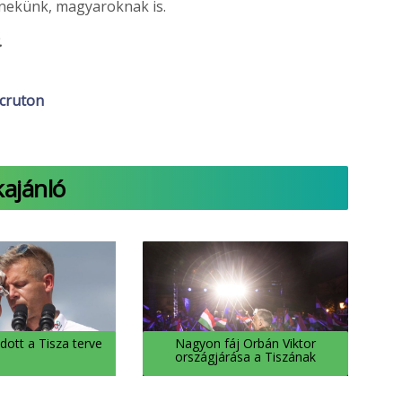
 nekünk, magyaroknak is.
.
cruton
kajánló
dott a Tisza terve
Nagyon fáj Orbán Viktor
országjárása a Tiszának