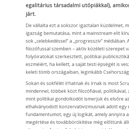
egalitárius társadalmi utópiákkal), amik
járt.
De vállalta ezt a sokszor igaztalan küzdelmet, m
igazság bemutatása, mint a mainstream elit kíná
sok „celebkedéssel” a „progresszív” médiában. A
filozófussal szemben – aktív közéleti szerepet v
folyóiratokat szerkesztett, politikai publiciszt
eszméiért, ha kellett, a saját testi épségét is ve
keleti tömb országaiban, leginkább Csehországb
Sokan és sokfélét írhatnak és írnak is most Scr
mindennel, többek közt filozófiával, politikával,
mint politikai gondolkodót ismerjük és elsőre 
elhalványodott konzervativizmusnak adott egy 
fundamentumot, egy új logikát, amely annyira a
megértése és továbbörökítése még előttünk áll