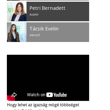
Petri Bernadett
kutató
Tácsik Evelin
elemző
Hogy lehet az igazság mögé többséget