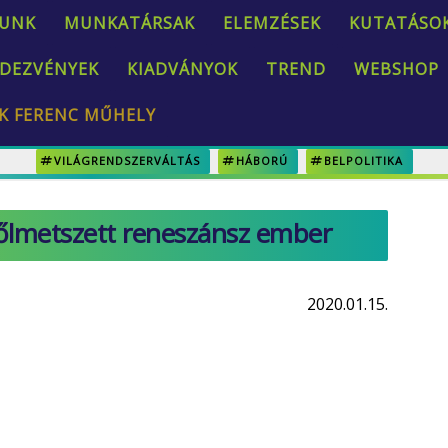
UNK
MUNKATÁRSAK
ELEMZÉSEK
KUTATÁSO
DEZVÉNYEK
KIADVÁNYOK
TREND
WEBSHOP
K FERENC MŰHELY
VILÁGRENDSZERVÁLTÁS
HÁBORÚ
BELPOLITIKA
rőlmetszett reneszánsz ember
2020.01.15.