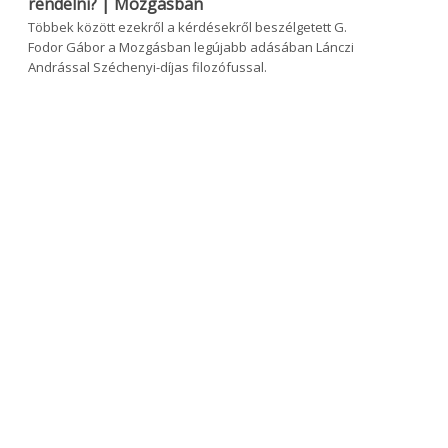
rendelni? | Mozgásban
Többek között ezekről a kérdésekről beszélgetett G.
Fodor Gábor a Mozgásban legújabb adásában Lánczi
Andrással Széchenyi-díjas filozófussal.