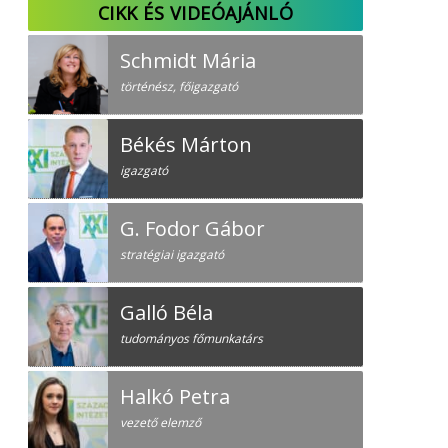
CIKK ÉS VIDEÓAJÁNLÓ
Schmidt Mária
történész, főigazgató
Békés Márton
igazgató
G. Fodor Gábor
stratégiai igazgató
Galló Béla
tudományos főmunkatárs
Halkó Petra
vezető elemző