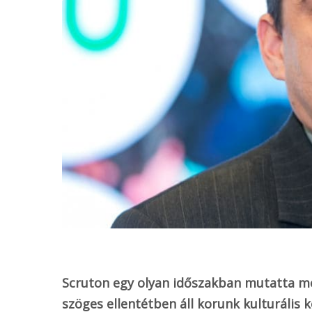
o
k
Scruton egy olyan időszakban mutatta me
szöges ellentétben áll korunk kulturális k