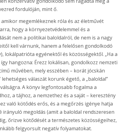
yetlen konzervatív gondolkodó sem ragadta meg a
évezred fordulóján, mint ő.
, amikor megemlékeznek róla és az életművét
 arra, hogy a környezetvédelemmel és a
sát nem a politikai baloldalról, de nem is a nagy
eitől kell várnunk, hanem a felelősen gondolkodó
v), lokálpatrióta egyénektől és közösségektől. „Ha a
 így hangozna: Érezz lokálisan, gondolkozz nemzeti
ia című művében, mely esszében – korát jócskán
” lehetséges válaszát korunk égető, a „baloldal”
ímaválságra. A könyv legfontosabb fogalma a
dhoz, a tájhoz, a nemzethez és a saját – keresztény
ez való kötődés erős, és a megőrzés igénye hatja
elé irányuló megoldás (amit a baloldal rendszeresen
edig, őrizve kötődését a természetes közösségeihez,
inkább felgyorsult negatív folyamatokat.