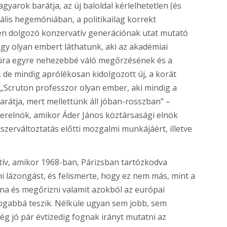
gyarok barátja, az új baloldal kérlelhetetlen (és
erális hegemóniában, a politikailag korrekt
ben dolgozó konzervatív generációnak utat mutató
 Egy olyan embert láthatunk, aki az akadémiai
ultúra egyre nehezebbé váló megőrzésének és a
de mindig aprólékosan kidolgozott új, a korát
„Scruton professzor olyan ember, aki mindig a
arátja, mert mellettünk áll jóban-rosszban” –
relnök, amikor Áder János köztársasági elnök
szerváltoztatás előtti mozgalmi munkájáért, illetve
vatív, amikor 1968-ban, Párizsban tartózkodva
 lázongást, és felismerte, hogy ez nem más, mint a
lna és megőrizni valamit azokból az európai
dogabbá teszik. Nélküle ugyan sem jobb, sem
g jó pár évtizedig fognak irányt mutatni az