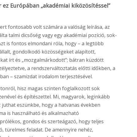
or ez Európában „akadémiai kiközösítéssel”
ert fontosabb volt számára a valóság leírása, az
lta talmi dicsőség vagy egy akadémiai pozíció, sok-
zt is fontos elmondani róla, hogy – a legtöbb
állalt, gondolkodó közösségeket alapított,
ikákat írt és „mozgalmárkodott”; bátran küzdött
szélyeztetve, a rendszerváltoztatás előtti időkben, a
an – szamizdat irodalom terjesztésével.
utonról, hisz magas szinten foglalkozott sok
 zenével és építészettel. Mi, magyarok, leginkább
az juthat eszünkbe, hogy a hatvanas években
ma is használható és alkalmazható
prólékos, gondos és szerteágazó, hogy teljes
ó, türelmes feladat. De amennyire nehéz,