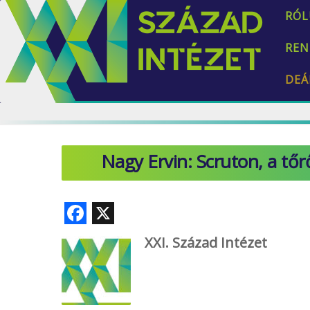
RÓL
REN
DEÁ
Nagy Ervin: Scruton, a tő
F
X
ac
XXI. Század Intézet
e
b
o