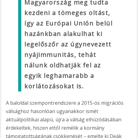
Magyarország meg tudta
kezdeni a tömeges oltást,
így az Európai Unión belül
hazánkban alakulhat ki
legelőszőr az úgynevezett
nyájimmunitás, tehát
nálunk oldhatják fel az
egyik leghamarabb a
korlátozásokat is.
A baloldal szempontrendszere a 2015-ös migrációs
válsághoz hasonlóan ugyanakkor ismét
aktuálpolitikai alapú, újra a válság elhúzódásában
érdekeltek, hiszen ettől remélik a kormány
támogatottságának csökkenését – emelte ki Deák