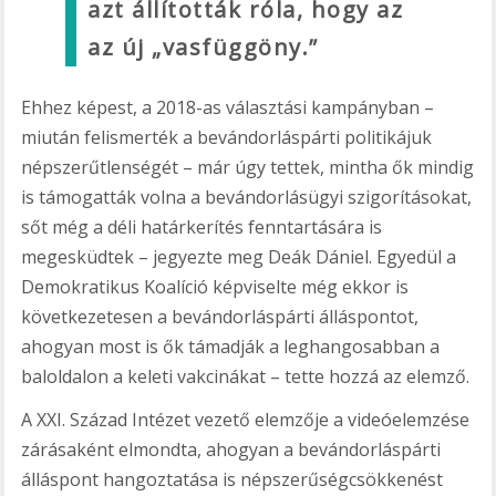
azt állították róla, hogy az
az új „vasfüggöny.”
Ehhez képest, a 2018-as választási kampányban –
miután felismerték a bevándorláspárti politikájuk
népszerűtlenségét – már úgy tettek, mintha ők mindig
is támogatták volna a bevándorlásügyi szigorításokat,
sőt még a déli határkerítés fenntartására is
megesküdtek – jegyezte meg Deák Dániel. Egyedül a
Demokratikus Koalíció képviselte még ekkor is
következetesen a bevándorláspárti álláspontot,
ahogyan most is ők támadják a leghangosabban a
baloldalon a keleti vakcinákat – tette hozzá az elemző.
A XXI. Század Intézet vezető elemzője a videóelemzése
zárásaként elmondta, ahogyan a bevándorláspárti
álláspont hangoztatása is népszerűségcsökkenést