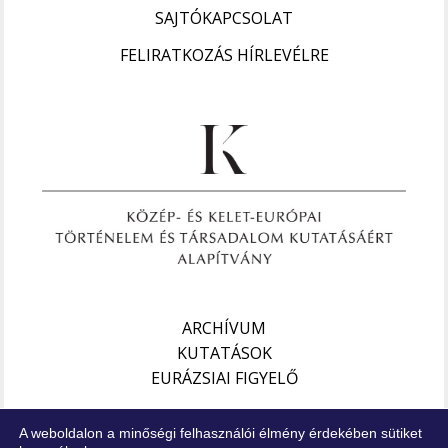
SAJTÓKAPCSOLAT
FELIRATKOZÁS HÍRLEVÉLRE
ARCHÍVUM
KUTATÁSOK
EURÁZSIAI FIGYELŐ
Impresszum
A weboldalon a minőségi felhasználói élmény érdekében sütiket