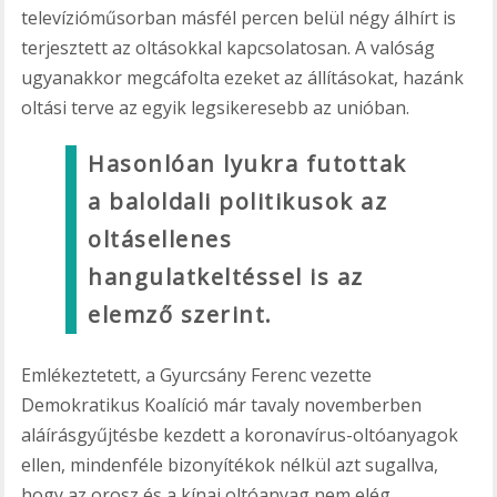
televízióműsorban másfél percen belül négy álhírt is
terjesztett az oltásokkal kapcsolatosan. A valóság
ugyanakkor megcáfolta ezeket az állításokat, hazánk
oltási terve az egyik legsikeresebb az unióban.
Hasonlóan lyukra futottak
a baloldali politikusok az
oltásellenes
hangulatkeltéssel is az
elemző szerint.
Emlékeztetett, a Gyurcsány Ferenc vezette
Demokratikus Koalíció már tavaly novemberben
aláírásgyűjtésbe kezdett a koronavírus-oltóanyagok
ellen, mindenféle bizonyítékok nélkül azt sugallva,
hogy az orosz és a kínai oltóanyag nem elég