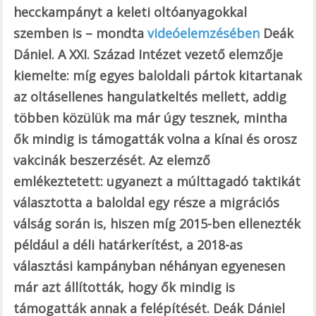
hecckampányt a keleti oltóanyagokkal
szemben is – mondta
videóelemzésében
Deák
Dániel. A XXI. Század Intézet vezető elemzője
kiemelte: míg egyes baloldali pártok kitartanak
az oltásellenes hangulatkeltés mellett, addig
többen közülük ma már úgy tesznek, mintha
ők mindig is támogatták volna a kínai és orosz
vakcinák beszerzését. Az elemző
emlékeztetett: ugyanezt a múlttagadó taktikát
választotta a baloldal egy része a migrációs
válság során is, hiszen míg 2015-ben ellenezték
például a déli határkerítést, a 2018-as
választási kampányban néhányan egyenesen
már azt állították, hogy ők mindig is
támogatták annak a felépítését. Deák Dániel