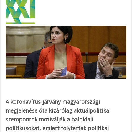
e
b
o
o
k
A koronavírus-járvány magyarországi
megjelenése óta kizárólag aktuálpolitikai
szempontok motiválják a baloldali
politikusokat, emiatt folytattak politikai