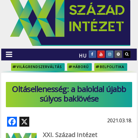
HU
VILÁGRENDSZERVÁLTÁS
HÁBORÚ
BELPOLITIKA
Oltásellenesség: a baloldal újabb
súlyos baklövése
F
X
2021.03.18.
ac
XXI. Század Intézet