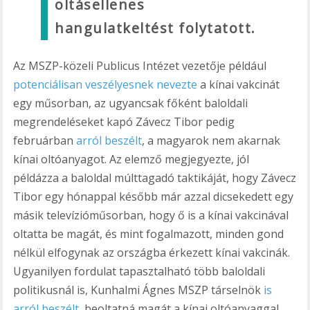
oltásellenes
hangulatkeltést folytatott.
Az MSZP-közeli Publicus Intézet vezetője például
potenciálisan veszélyesnek nevezte
a kínai vakcinát
egy műsorban, az ugyancsak főként baloldali
megrendeléseket kapó Závecz Tibor pedig
februárban
arról beszélt
, a magyarok nem akarnak
kínai oltóanyagot. Az elemző megjegyezte, jól
példázza a baloldal múlttagadó taktikáját, hogy Závecz
Tibor egy hónappal később már azzal dicsekedett egy
másik televízióműsorban, hogy ő is a kínai vakcinával
oltatta be magát, és mint fogalmazott, minden gond
nélkül elfogynak az országba érkezett kínai vakcinák.
Ugyanilyen fordulat tapasztalható több baloldali
politikusnál is, Kunhalmi Ágnes MSZP társelnök
is
arról beszélt
, beoltatná magát a kínai oltóanyaggal.