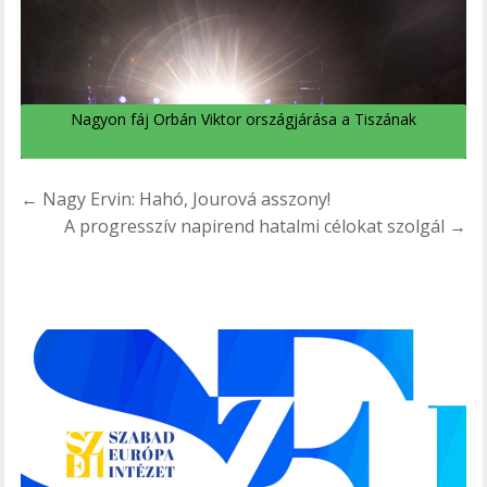
Nagyon fáj Orbán Viktor országjárása a Tiszának
Bejegyzés
← Nagy Ervin: Hahó, Jourová asszony!
navigáció
A progresszív napirend hatalmi célokat szolgál →