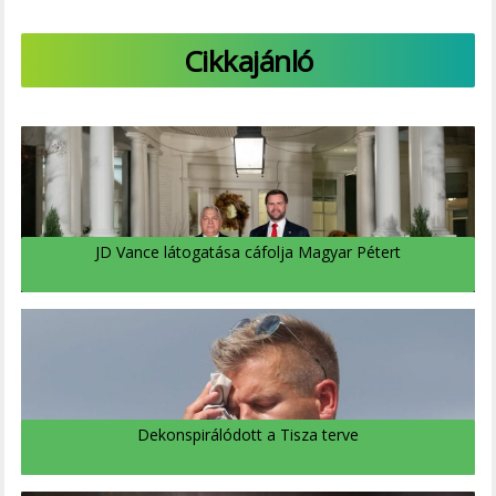
Cikkajánló
JD Vance látogatása cáfolja Magyar Pétert
Dekonspirálódott a Tisza terve