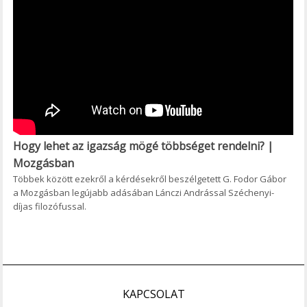
Hogy lehet az igazság mögé többséget rendelni? |
Mozgásban
Többek között ezekről a kérdésekről beszélgetett G. Fodor Gábor
a Mozgásban legújabb adásában Lánczi Andrással Széchenyi-
díjas filozófussal.
KAPCSOLAT