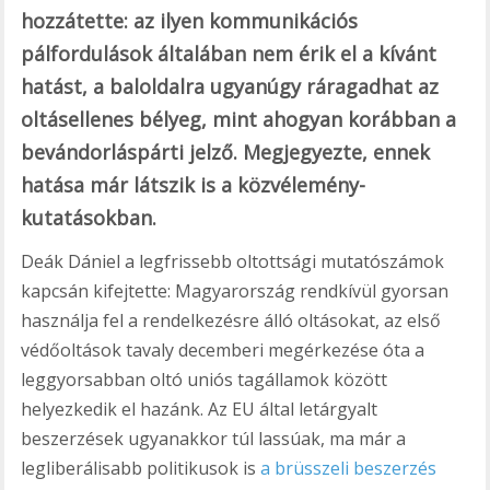
hozzátette: az ilyen kommunikációs
pálfordulások általában nem érik el a kívánt
hatást, a baloldalra ugyanúgy ráragadhat az
oltásellenes bélyeg, mint ahogyan korábban a
bevándorláspárti jelző. Megjegyezte, ennek
hatása már látszik is a közvélemény-
kutatásokban.
Deák Dániel a legfrissebb oltottsági mutatószámok
kapcsán kifejtette: Magyarország rendkívül gyorsan
használja fel a rendelkezésre álló oltásokat, az első
védőoltások tavaly decemberi megérkezése óta a
leggyorsabban oltó uniós tagállamok között
helyezkedik el hazánk. Az EU által letárgyalt
beszerzések ugyanakkor túl lassúak, ma már a
legliberálisabb politikusok is
a brüsszeli beszerzés