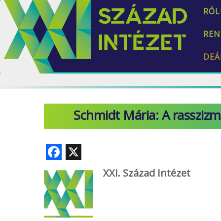
RÓL
REN
DEÁ
Schmidt Mária: A rasszizm
F
X
ac
XXI. Század Intézet
e
b
o