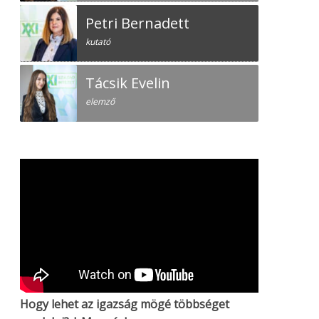
Petri Bernadett
kutató
Tácsik Evelin
elemző
Hogy lehet az igazság mögé többséget