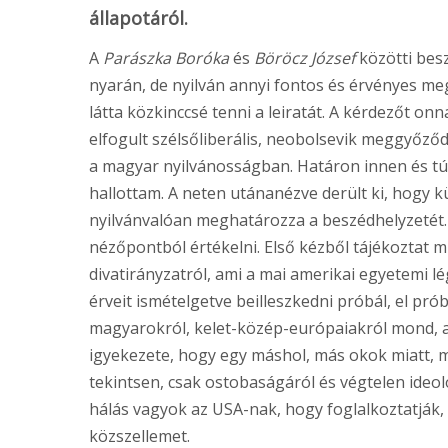
állapotáról.
A
Parászka Boróka
és
Böröcz József
közötti bes
nyarán, de nyilván annyi fontos és érvényes me
látta közkinccsé tenni a leiratát. A kérdezőt on
elfogult szélsőliberális, neobolsevik meggyőző
a magyar nyilvánosságban. Határon innen és tú
hallottam. A neten utánanézve derült ki, hogy 
nyilvánvalóan meghatározza a beszédhelyzetét. 
nézőpontból értékelni. Első kézből tájékoztat 
divatirányzatról, ami a mai amerikai egyetemi 
érveit ismételgetve beilleszkedni próbál, el pr
magyarokról, kelet-közép-európaiakról mond, a
igyekezete, hogy egy máshol, más okok miatt, m
tekintsen, csak ostobaságáról és végtelen ideol
hálás vagyok az USA-nak, hogy foglalkoztatják,
közszellemet.