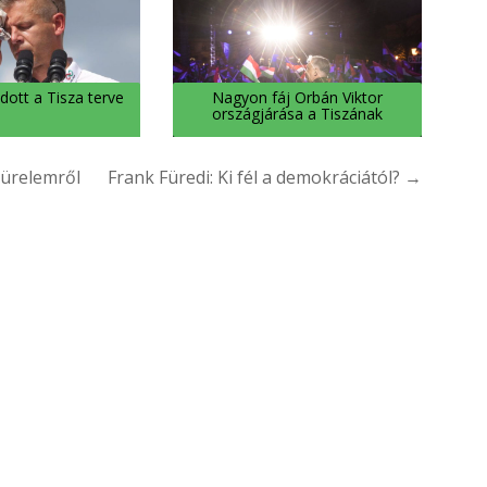
dott a Tisza terve
Nagyon fáj Orbán Viktor
országjárása a Tiszának
türelemről
Frank Füredi: Ki fél a demokráciától? →