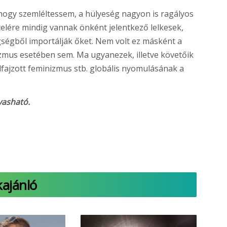
 hogy szemléltessem, a hülyeség nagyon is ragályos
ételére mindig vannak önként jelentkező lelkesek,
egségből importálják őket. Nem volt ez másként a
zmus esetében sem. Ma ugyanezek, illetve követőik
elfajzott feminizmus stb. globális nyomulásának a
vasható.
kajánló