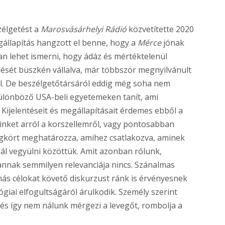
zélgetést a
Marosvásárhelyi Rádió
közvetítette 2020
gállapítás hangzott el benne, hogy a
Mérce
jónak
nan lehet ismerni, hogy ádáz és mértéktelenül
dését büszkén vállalva, már többször megnyilvánult
l. De beszélgetőtársáról eddig még soha nem
különböző USA-beli egyetemeken tanít, ami
Kijelentéseit és megállapításait érdemes ebből a
minket arról a korszellemről, vagy pontosabban
légkört meghatározza, amihez csatlakozva, aminek
óbál vegyülni közöttük. Amit azonban rólunk,
nnak semmilyen relevanciája nincs. Szánalmas
ás célokat követő diskurzust ránk is érvényesnek
ógiai elfogultságáról árulkodik. Személy szerint
 és így nem nálunk mérgezi a levegőt, rombolja a