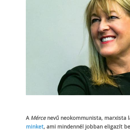
o
k
A
Mérce
nevű neokommunista, marxista 
minket
, ami mindennél jobban eligazít 