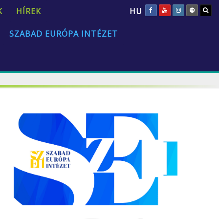
HU
K
HÍREK
SZABAD EURÓPA INTÉZET
„Az emberi természet univerzális és állandó.”
David Hume