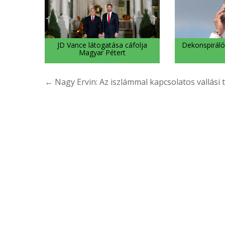
JD Vance látogatása cáfolja
Dekonspiráló
Magyar Pétert
Bejegyzés
← Nagy Ervin: Az iszlámmal kapcsolatos vallási 
navigáció