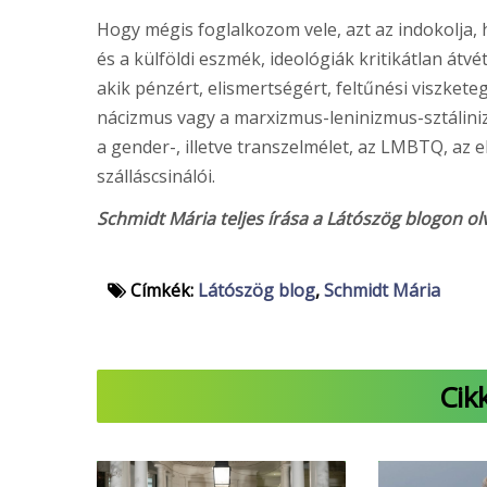
Hogy mégis foglalkozom vele, azt az indokolja,
és a külföldi eszmék, ideológiák kritikátlan átv
akik pénzért, elismertségért, feltűnési viszket
nácizmus vagy a marxizmus-leninizmus-sztálini
a gender-, illetve transzelmélet, az LMBTQ, az 
szálláscsinálói.
Schmidt Mária teljes írása a Látószög blogon ol
Címkék:
Látószög blog
,
Schmidt Mária
Cik