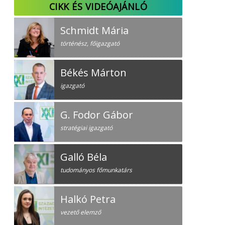
CIKK ÉS VIDEÓAJÁNLÓ
Schmidt Mária
történész, főigazgató
Békés Márton
igazgató
G. Fodor Gábor
stratégiai igazgató
Galló Béla
tudományos főmunkatárs
Halkó Petra
vezető elemző