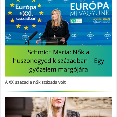
Schmidt Mária: Nők a
huszonegyedik században – Egy
győzelem margójára
A XX. század a nők százada volt.