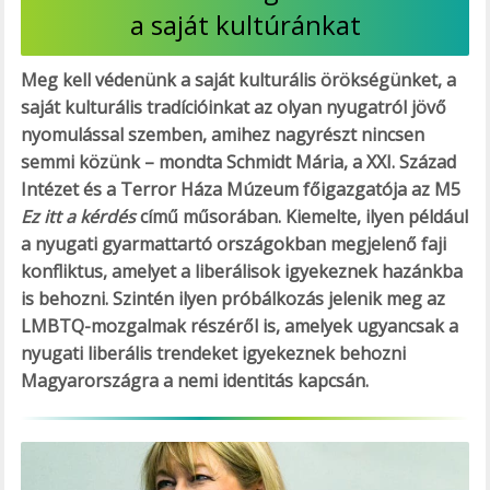
a saját kultúránkat
Meg kell védenünk a saját kulturális örökségünket, a
saját kulturális tradícióinkat az olyan nyugatról jövő
nyomulással szemben, amihez nagyrészt nincsen
semmi közünk – mondta Schmidt Mária, a XXI. Század
Intézet és a Terror Háza Múzeum főigazgatója az M5
Ez itt a kérdés
című műsorában. Kiemelte, ilyen például
a nyugati gyarmattartó országokban megjelenő faji
konfliktus, amelyet a liberálisok igyekeznek hazánkba
is behozni. Szintén ilyen próbálkozás jelenik meg az
LMBTQ-mozgalmak részéről is, amelyek ugyancsak a
nyugati liberális trendeket igyekeznek behozni
Magyarországra a nemi identitás kapcsán.