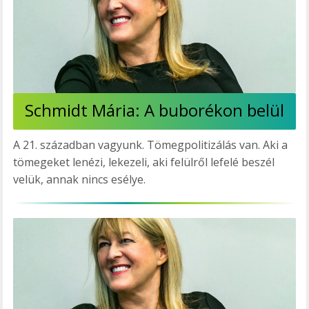
Schmidt Mária: A buborékon belül
A 21. században vagyunk. Tömegpolitizálás van. Aki a
tömegeket lenézi, lekezeli, aki felülről lefelé beszél
velük, annak nincs esélye.