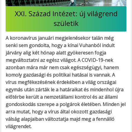
XXI. Század Intézet: új világrend
születik
A koronavírus januári megjelenésekor talán még
senki sem gondolta, hogy a kínai Vuhanból indult
járvány alig két hónap alatt gyökeresen fogja
megváltoztatni az egész világot. A COVID-19-nek
azonban mára már nem csak egészségügyi, hanem
komoly gazdasági és politikai hatásai is vannak. A
vírus megfékezésének érdekében a világ országai
egymás után zárták le a határaikat és mindenhol újra
előtérbe került a nemzetállami kontrol és az állami
gondoskodás szerepe a polgárok életében. Minden jel
arra mutat, hogy a vírus által okozott gazdasági
válság alapjaiban változtatja majd meg a fennálló
világrendet.