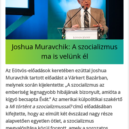
Joshua Muravchik: A szocializmus
ma is velünk él
Az Eötvös-előadások keretében ezúttal Joshua
Muravchik tartott előadást a Várkert Bazárban,
melynek során kijelentette: „A szocializmus az
emberiség legnagyobb hibájának bizonyult, amióta a
kígyó becsapta Évát.” Az amerikai külpolitikai szakértő
a
Mi történt a szocializmussal?
című előadásában
kifejtette, hogy az elmúlt két évszázad nagy része
alapvetően egyetlen ötlet, a szocializmus
megvalósítása körül forgott, amely a sorozatos