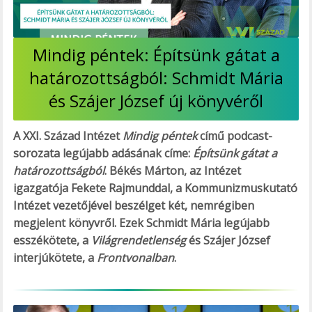
Mindig péntek: Építsünk gátat a
határozottságból: Schmidt Mária
és Szájer József új könyvéről
A XXI. Század Intézet
Mindig péntek
című podcast-
sorozata legújabb adásának címe:
Építsünk gátat a
határozottságból
. Békés Márton, az Intézet
igazgatója Fekete Rajmunddal, a Kommunizmuskutató
Intézet vezetőjével beszélget két, nemrégiben
megjelent könyvről. Ezek Schmidt Mária legújabb
esszékötete, a
Világrendetlenség
és Szájer József
interjúkötete, a
Frontvonalban
.