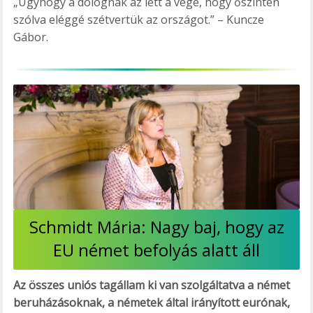
„Úgyhogy a dolognak az lett a vége, hogy őszintén
szólva eléggé szétvertük az országot.” – Kuncze
Gábor.
Schmidt Mária: Nagy baj, hogy az
EU német befolyás alatt áll
Az összes uniós tagállam ki van szolgáltatva a német
beruházásoknak, a németek által irányított eurónak,