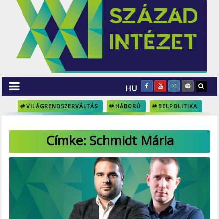
HU
VILÁGRENDSZERVÁLTÁS
HÁBORÚ
BELPOLITIKA
Címke:
Schmidt Mária