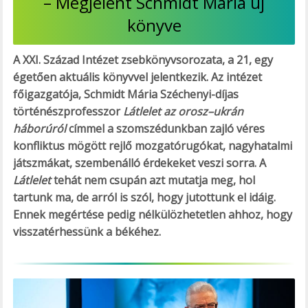
– Megjelent Schmidt Mária új
könyve
A XXI. Század Intézet zsebkönyvsorozata, a 21, egy
égetően aktuális könyvvel jelentkezik. Az intézet
főigazgatója, Schmidt Mária Széchenyi-díjas
történészprofesszor
Látlelet az orosz–ukrán
háborúról
címmel a szomszédunkban zajló véres
konfliktus mögött rejlő mozgatórugókat, nagyhatalmi
játszmákat, szembenálló érdekeket veszi sorra. A
Látlelet
tehát nem csupán azt mutatja meg, hol
tartunk ma, de arról is szól, hogy jutottunk el idáig.
Ennek megértése pedig nélkülözhetetlen ahhoz, hogy
visszatérhessünk a békéhez.