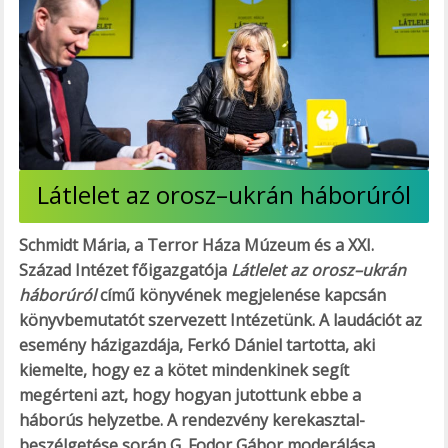
Látlelet az orosz–ukrán háborúról
Schmidt Mária, a Terror Háza Múzeum és a XXI.
Század Intézet főigazgatója
Látlelet az orosz–ukrán
háborúról
című könyvének megjelenése kapcsán
könyvbemutatót szervezett Intézetünk. A laudációt az
esemény házigazdája, Ferkó Dániel tartotta, aki
kiemelte, hogy ez a kötet mindenkinek segít
megérteni azt, hogy hogyan jutottunk ebbe a
háborús helyzetbe. A rendezvény kerekasztal-
beszélgetése során G. Fodor Gábor moderálása