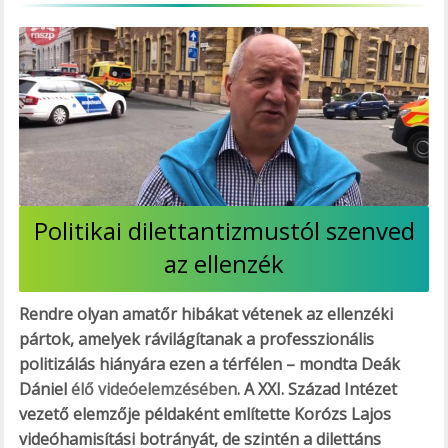
Politikai dilettantizmustól szenved
az ellenzék
Rendre olyan amatőr hibákat vétenek az ellenzéki
pártok, amelyek rávilágítanak a professzionális
politizálás hiányára ezen a térfélen – mondta Deák
Dániel
élő videóelemzésében
. A XXI. Század Intézet
vezető elemzője példaként említette Korózs Lajos
videóhamisítási botrányát, de szintén a dilettáns