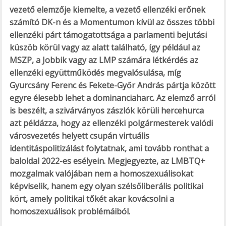
vezető elemzője kiemelte, a vezető ellenzéki erőnek
számító DK-n és a Momentumon kívül az összes többi
ellenzéki párt támogatottsága a parlamenti bejutási
küszöb körül vagy az alatt található, így például az
MSZP, a Jobbik vagy az LMP számára létkérdés az
ellenzéki együttműködés megvalósulása, míg
Gyurcsány Ferenc és Fekete-Győr András pártja között
egyre élesebb lehet a dominanciaharc. Az elemző arról
is beszélt, a szivárványos zászlók körüli hercehurca
azt példázza, hogy az ellenzéki polgármesterek valódi
városvezetés helyett csupán virtuális
identitáspolitizálást folytatnak, ami tovább ronthat a
baloldal 2022-es esélyein. Megjegyezte, az LMBTQ+
mozgalmak valójában nem a homoszexuálisokat
képviselik, hanem egy olyan szélsőliberális politikai
kört, amely politikai tőkét akar kovácsolni a
homoszexuálisok problémáiból.