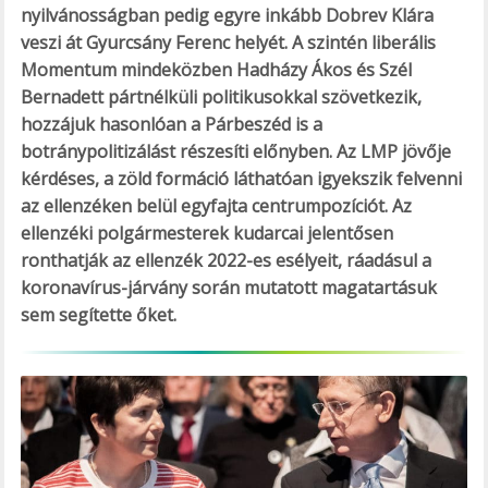
nyilvánosságban pedig egyre inkább Dobrev Klára
veszi át Gyurcsány Ferenc helyét. A szintén liberális
Momentum mindeközben Hadházy Ákos és Szél
Bernadett pártnélküli politikusokkal szövetkezik,
hozzájuk hasonlóan a Párbeszéd is a
botránypolitizálást részesíti előnyben. Az LMP jövője
kérdéses, a zöld formáció láthatóan igyekszik felvenni
az ellenzéken belül egyfajta centrumpozíciót. Az
ellenzéki polgármesterek kudarcai jelentősen
ronthatják az ellenzék 2022-es esélyeit, ráadásul a
koronavírus-járvány során mutatott magatartásuk
sem segítette őket.