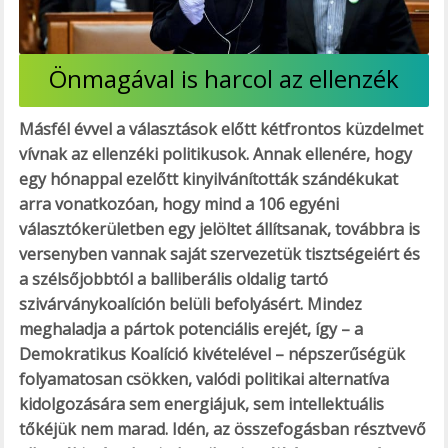
Önmagával is harcol az ellenzék
Másfél évvel a választások előtt kétfrontos küzdelmet
vívnak az ellenzéki politikusok. Annak ellenére, hogy
egy hónappal ezelőtt kinyilvánították szándékukat
arra vonatkozóan, hogy mind a 106 egyéni
választókerületben egy jelöltet állítsanak, továbbra is
versenyben vannak saját szervezetük tisztségeiért és
a szélsőjobbtól a balliberális oldalig tartó
szivárványkoalíción belüli befolyásért. Mindez
meghaladja a pártok potenciális erejét, így – a
Demokratikus Koalíció kivételével – népszerűségük
folyamatosan csökken, valódi politikai alternatíva
kidolgozására sem energiájuk, sem intellektuális
tőkéjük nem marad. Idén, az összefogásban résztvevő