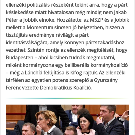
ellenzéki politizálás részeként tekint arra, hogy a párt
késlekedése miatt hivatalosan még mindig nem Jakab
Péter a Jobbik elnöke. Hozzátette: az MSZP és a Jobbik
mellett a Momentum sincsen jó helyzetben, hiszen a
tisztújítás eredménye rávilágít a párt
identitásválságára, amely könnyen pártszakadáshoz
vezethet. Szintén rontja az ellenzék megítélését, hogy
Budapesten – ahol kicsiben tudnák megmutatni,
miként kormányozna egy balliberális kormánykoalíció
– még a Lánchíd felújítása is kifog rajtuk. Az ellenzéki
térfélen az egyetlen potens szereplő a Gyurcsány
Ferenc vezette Demokratikus Koalíció.