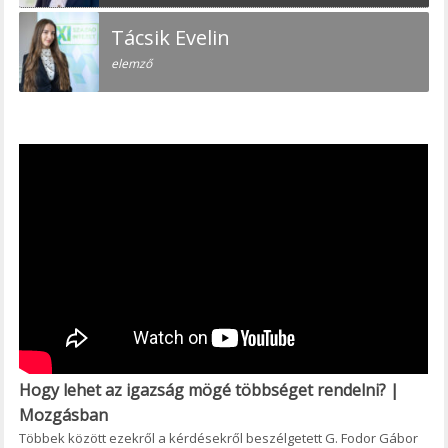
Tácsik Evelin
elemző
Hogy lehet az igazság mögé többséget rendelni? |
Mozgásban
Többek között ezekről a kérdésekről beszélgetett G. Fodor Gábor