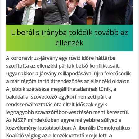
Liberális irányba tolódik tovább az
ellenzék
A koronavírus-járvány egy rövid időre háttérbe
szorította az ellenzéki pártok belső konfliktusait,
ugyanakkor a járvány csillapodásával újra felerősödik
a már régóta tartó átrendeződés az ellenzéki oldalon.
A Jobbik szétesése megállíthatatlannak tűnik, a
baloldallal szövetkező egykori nemzeti párt a
rendszerváltoztatás óta eltelt időszak egyik
legnagyobb szavazótábor-vesztésén ment keresztül.
Az MSZP mindeközben egyre mélyebbre süllyed a
közvélemény-kutatásokban. A liberális Demokratikus
Koalíció végleg az ellenzék vezető ereje lett, a