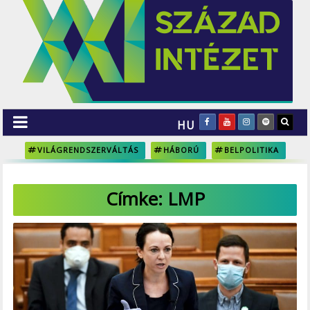
HU
VILÁGRENDSZERVÁLTÁS
HÁBORÚ
BELPOLITIKA
Címke:
LMP