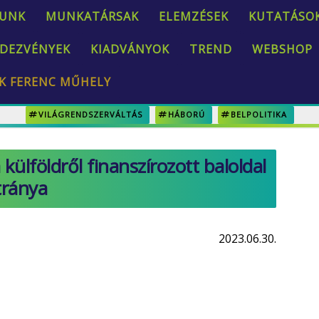
UNK
MUNKATÁRSAK
ELEMZÉSEK
KUTATÁSO
DEZVÉNYEK
KIADVÁNYOK
TREND
WEBSHOP
K FERENC MŰHELY
VILÁGRENDSZERVÁLTÁS
HÁBORÚ
BELPOLITIKA
külföldről finanszírozott baloldal
tránya
2023.06.30.