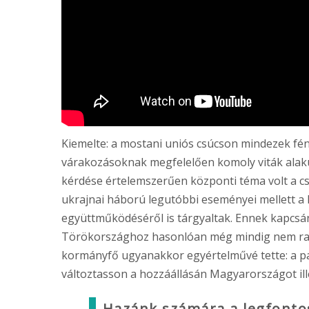
Kiemelte: a mostani uniós csúcson mindezek f
várakozásoknak megfelelően komoly viták alakul
kérdése értelemszerűen központi téma volt a cs
ukrajnai háború legutóbbi eseményei mellett a 
együttműködéséről is tárgyaltak. Ennek kapcsá
Törökországhoz hasonlóan még mindig nem rat
kormányfő ugyanakkor egyértelművé tette: a par
változtasson a hozzáállásán Magyarországot ill
Hazánk számára a legfonto