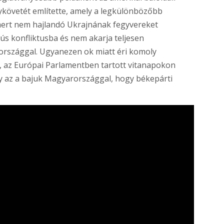
követét említette, amely a legkülönbözőbb
ert nem hajlandó Ukrajnának fegyvereket
rús konfliktusba és nem akarja teljesen
országgal. Ugyanezen ok miatt éri komoly
, az Európai Parlamentben tartott vitanapokon
ogy az a bajuk Magyarországgal, hogy békepárti