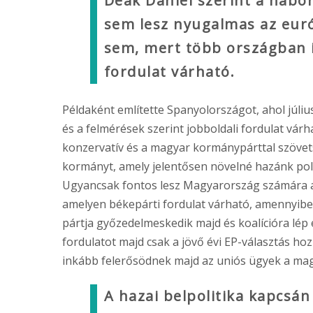
Deák Dániel szerint a hábor
sem lesz nyugalmas az euró
sem, mert több országban is
fordulat várható.
Példaként említette Spanyolországot, ahol júliu
és a felmérések szerint jobboldali fordulat vár
konzervatív és a magyar kormánypárttal szövets
kormányt, amely jelentősen növelné hazánk poli
Ugyancsak fontos lesz Magyarország számára a
amelyen békepárti fordulat várható, amennyibe
pártja győzedelmeskedik majd és koalícióra lép e
fordulatot majd csak a jövő évi EP-választás ho
inkább felerősödnek majd az uniós ügyek a magy
A hazai belpolitika kapcsán