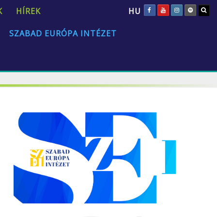
HU
K
HÍREK
SZABAD EURÓPA INTÉZET
„Az emberi természet univerzális és állandó.”
David Hume