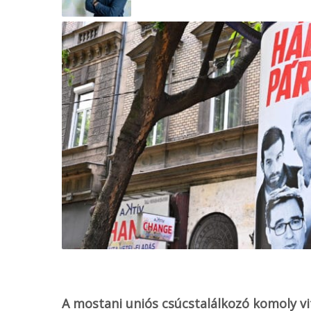
o
o
k
A mostani uniós csúcstalálkozó komoly v