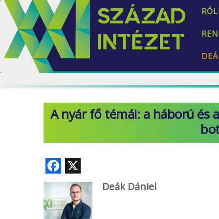
RÓL
REN
DEÁ
A nyár fő témái: a háború és a 
bo
F
X
ac
Deák Dániel
e
b