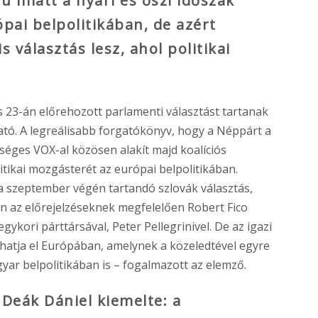
ú miatt a nyári és őszi időszak
pai belpolitikában, de azért
 választás lesz, ahol politikai
s 23-án előrehozott parlamenti választást tartanak
ható. A legreálisabb forgatókönyv, hogy a Néppárt a
éges VOX-al közösen alakít majd koalíciós
tikai mozgásterét az európai belpolitikában.
 szeptember végén tartandó szlovák választás,
n az előrejelzéseknek megfelelően Robert Fico
gykori párttársával, Peter Pellegrinivel. De az igazi
zhatja el Európában, amelynek a közeledtével egyre
ar belpolitikában is – fogalmazott az elemző.
 Deák Dániel kiemelte: a