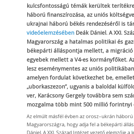
kulcsfontosságú témák kerültek terítékre,
háború finanszírozása, az uniós költségv
ukrajnai háború békés rendezéséről is t
videóelemzésében
Deák Dániel. A XXI. Szá
Magyarország a hatalmas politikai és gaz
békepárti álláspontja mellett, a migráci
egyebek mellett a V4-es kormányfőket. Az
lesz eseménymentes az uniós politikában,
amelyen fordulat következhet be, emellet
„uborkaszezon”, ugyanis a baloldal külföl
ver, Karácsony Gergely továbbra sem szá
mozgalma több mint 500 millió forintnyi 
Az elmúlt másfél évben az orosz–ukrán hábor
Magyarországra, hogy adja fel a békepárti áll
Dániel. A XXI. Század Intézet vezető elemzője a 