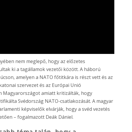
ényében nem meglepő, hogy az előzetes
tak ki a tagállamok vezetői között. A háború
úcson, amelyen a NATO főtitkára is részt vett és az
katonai szervezet és az Európai Unió
n Magyarországot amiatt kritizálták, hogy
ifikálta Svédország NATO-csatlakozását. A magyar
lamenti képviselők elvárják, hogy a svéd vezetés
etően – fogalmazott Deák Dániel.
sabb téma talán, hogy a