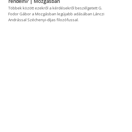
rendelni? | Mozgásban
Többek között ezekről a kérdésekről beszélgetett G.
Fodor Gábor a Mozgásban legújabb adásában Lánczi
Andrással Széchenyi-díjas filozófussal.