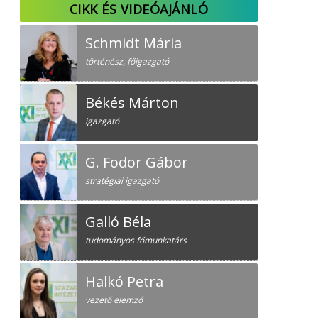
CIKK ÉS VIDEÓAJÁNLÓ
Schmidt Mária
történész, főigazgató
Békés Márton
igazgató
G. Fodor Gábor
stratégiai igazgató
Galló Béla
tudományos főmunkatárs
Halkó Petra
vezető elemző