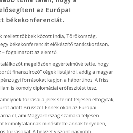
lősegíteni az Európai
tt békekonferenciát.
k mellett többek között India, Törökország,
ett egy békekonferenciát előkészítő tanácskozáson,
 – fogalmazott az elemző.
stalálkozót megelőzően egyértelművé tette, hogy
rút finanszírozó” cégek listájáról, addig a magyar
énzügyi forrásokat kapjon a háborúhoz. A friss
am is komoly diplomáciai erőfeszítést tesz.
melynek forrásai a jelek szerint teljesen elfogytak,
urót adott Brüsszel. Ennek okán az Európai
várna el, ami Magyarország számára teljesen
tot komolytalannak minősítette annak fényében,
s forrásokat. A helyzet viszont nagyobb