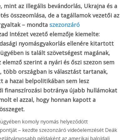
 mint az illegális bevándorlás, Ukrajna és a
etés összeomlása, de a tagállamok vezetői az
árgyaltak – mondta
szezonzáró
zad Intézet vezető elemzője kiemelte:
dasági nyomásgyakorlás ellenére kitartott
ó ügyében is talált szövetségest magának,
 elemző szerint a nyári és őszi szezon sem
 több országban is választást tartanak,
t a hazai belpolitikában sem lesz
di finanszírozási botránya újabb hullámokat
molt el azzal, hogy honnan kapott a
összeget.
ú ügyében komoly nyomás helyeződött
áspontját – kezdte szezonzáró videóelemzését Deák
leglátványosabb példaként az amerikai baloldali