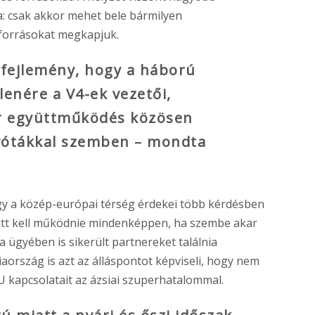
: csak akkor mehet bele bármilyen
forrásokat megkapjuk.
 fejlemény, hogy a háború
lenére a V4-ek vezetői,
r együttműködés közösen
kvótákkal szemben – mondta
ogy a közép-európai térség érdekei több kérdésben
tt kell működnie mindenképpen, ha szembe akar
a ügyében is sikerült partnereket találnia
rszág is azt az álláspontot képviseli, hogy nem
 kapcsolatait az ázsiai szuperhatalommal.