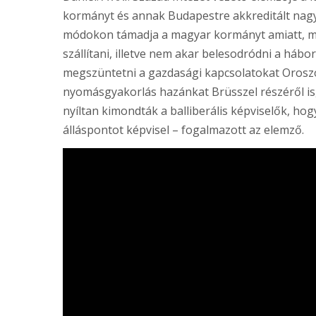
kormányt és annak Budapestre akkreditált nagy
módokon támadja a magyar kormányt amiatt, m
szállítani, illetve nem akar belesodródni a hábo
megszüntetni a gazdasági kapcsolatokat Orosz
nyomásgyakorlás hazánkat Brüsszel részéről is
nyíltan kimondták a balliberális képviselők, h
álláspontot képvisel – fogalmazott az elemző.