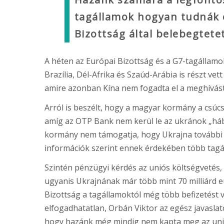
tagállamok hogyan tudnák e
Bizottság által belebegtete
A héten az Európai Bizottság és a G7-tagállamo
Brazília, Dél-Afrika és Szaúd-Arábia is részt v
amire azonban Kína nem fogadta el a meghívást
Arról is beszélt, hogy a magyar kormány a csúc
amíg az OTP Bank nem kerül le az ukránok „hábo
kormány nem támogatja, hogy Ukrajna további p
információk szerint ennek érdekében több tagáll
Szintén pénzügyi kérdés az uniós költségvetés, a
ugyanis Ukrajnának már több mint 70 milliárd e
Bizottság a tagállamoktól még több befizetést 
elfogadhatatlan, Orbán Viktor az egész javasla
hogy hazánk még mindig nem kapta meg az unió