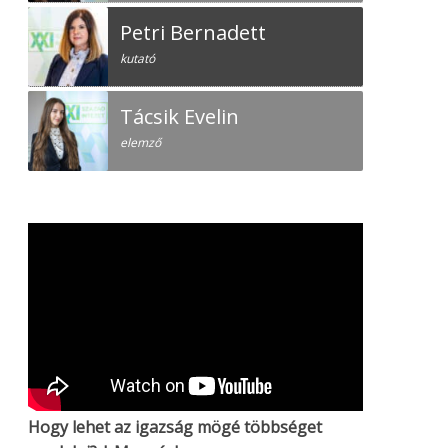
Petri Bernadett
kutató
Tácsik Evelin
elemző
Hogy lehet az igazság mögé többséget