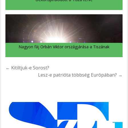
Nagyon fáj Orbán Viktor országjárása a Tiszának
Bejegyzés
← Kitiltjuk-e Sorost?
navigáció
Lesz-e patrióta többség Európában? →