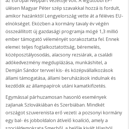
az Európai Néppárt vezetője volt. A legutóbbi EP-
ülésen Magyar Péter szép szavakkal hozzá is fordult,
amikor hazánktól Lengyelország vette át a féléves EU-
elnökséget. Eközben a kormány tavaly év végén
összeállított új gazdasági programja mögé 1,3 millió
ember támogató véleményét sorakoztatta fel. Ennek
elemei: teljes foglalkoztatottság, béremelés,
középosztályosodás, alacsony rezsiárak, a családi
adókedvezmény megduplázása, munkáshitel, a
Demján Sándor tervvel kis- és középvállalkozások
állami támogatása, állami beruházások indulnak és
kezdődik az állampapírok utáni kamatkifizetés.
Egymással párhuzamosan hasonló események
zajlanak Szlovákiában és Szerbiában. Mindkét
országot szuverenista erő vezeti: a pozsonyi kormány
egy bal- és jobboldalon átívelő koalíció, amely a
szociáldemokrata Smerből, a belőle kivált Hlasból,