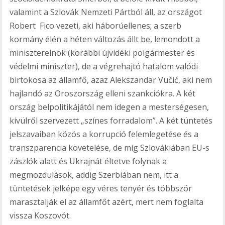
valamint a Szlovák Nemzeti Pártból áll, az országot
Robert Fico vezeti, aki háborúellenes; a szerb
kormány élén a héten változás állt be, lemondott a
miniszterelnök (korábbi újvidéki polgármester és
védelmi miniszter), de a végrehajtó hatalom valódi
birtokosa az államfő, azaz Alekszandar Vučić, aki nem
hajlandó az Oroszország elleni szankciókra. A két
ország belpolitikájától nem idegen a mesterségesen,
kívülről szervezett „színes forradalom”. A két tüntetés
jelszavaiban közös a korrupció felemlegetése és a
transzparencia követelése, de míg Szlovákiában EU-s
zászlók alatt és Ukrajnát éltetve folynak a
megmozdulások, addig Szerbiában nem, itt a
tüntetések jelképe egy véres tenyér és többször
marasztalják el az államfőt azért, mert nem foglalta
vissza Koszovót.