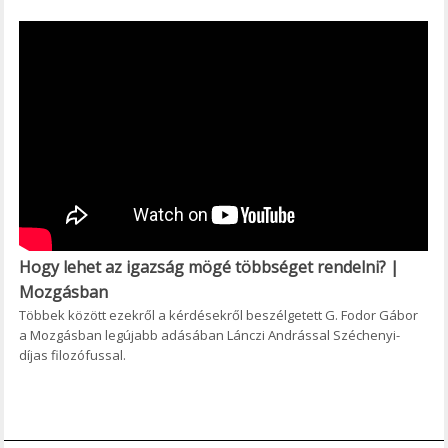
Hogy lehet az igazság mögé többséget rendelni? |
Mozgásban
Többek között ezekről a kérdésekről beszélgetett G. Fodor Gábor
a Mozgásban legújabb adásában Lánczi Andrással Széchenyi-
díjas filozófussal.