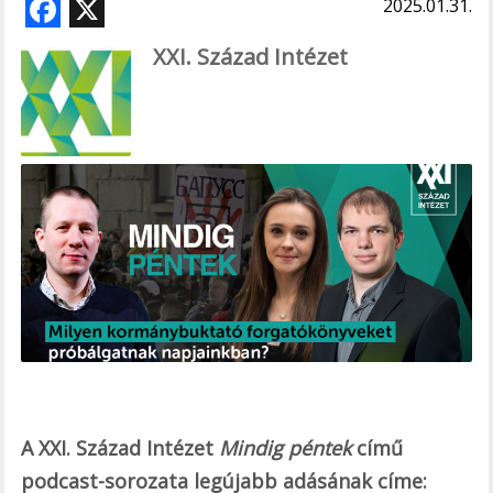
F
X
2025.01.31.
ac
XXI. Század Intézet
e
b
o
o
k
A XXI. Század Intézet
Mindig péntek
című
podcast-sorozata legújabb adásának címe: