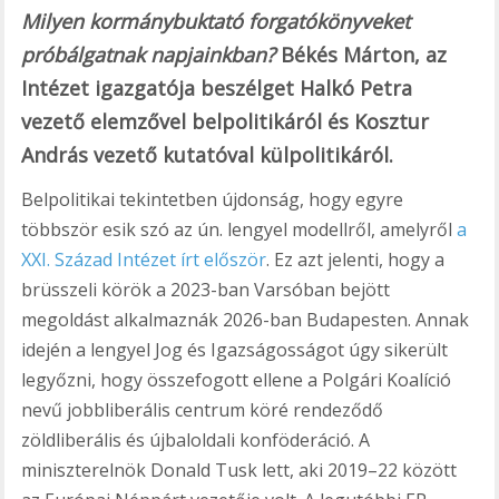
Milyen kormánybuktató forgatókönyveket
próbálgatnak napjainkban?
Békés Márton, az
Intézet igazgatója beszélget Halkó Petra
vezető elemzővel belpolitikáról és Kosztur
András vezető kutatóval külpolitikáról.
Belpolitikai tekintetben újdonság, hogy egyre
többször esik szó az ún. lengyel modellről, amelyről
a
XXI. Század Intézet írt először
. Ez azt jelenti, hogy a
brüsszeli körök a 2023-ban Varsóban bejött
megoldást alkalmaznák 2026-ban Budapesten. Annak
idején a lengyel Jog és Igazságosságot úgy sikerült
legyőzni, hogy összefogott ellene a Polgári Koalíció
nevű jobbliberális centrum köré rendeződő
zöldliberális és újbaloldali konföderáció. A
miniszterelnök Donald Tusk lett, aki 2019–22 között