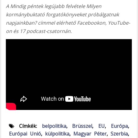
A Mindig péntek legújabb felvétele Milyen
kormánybuktató forgatókönyveket próbálgatnak
napjainkban? címmel elérhető Facebookon, YouTube-
on és 17 podcast-csatornán.
Címkék:
belpolitika
,
Brüsszel
,
EU
,
Európa
,
Európai Unió
,
külpolitika
,
Magyar Péter
,
Szerbia
,