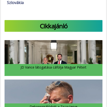
Szlovákia
Cikkajánló
JD Vance látogatása cáfolja Magyar Pétert
Dekonspirálódott a Tisza terve