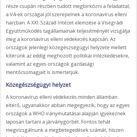
része csupán részben tudott megbirkózni a feladattal,
a V4-ek országai jól szerepelnek a koronavírus elleni
harcban. A XXI. Század Intézet elemzése a Visegrádi
Együttműködés tagállamainak teljesítményét vizsgálja
meg a koronavírus elleni védekezés kapcsán. Az
országok jelenlegi közegészségügyi helyzete mellett
kitérünk az eddig meghozott politikai intézkedésekre,
valamint az egyes országok gazdasági
mentőcsomagjait is ismertetjük.
Közegészségügyi helyzet
A koronavírus elleni védekezés minden államban
eltérő, ugyanakkor abban megegyezik, hogy az egyes
országok a WHO iránymutatásai alapján igyekeznek
laposan tartani a járványgörbét. Fontos tehát
megvizsgálnunk a megbetegedések számát, hiszen