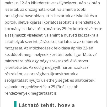
március 12-én kihirdetett veszélyhelyzet után szintén
lezárták az országhatárokat, valamint a többi
országhoz hasonlóan, itt is bezártak az iskolák és a
boltok, illetve kijárási korlátozásokat is elrendeltek. A
kormány ezt követően, március 25-én kötelezővé tette
a szájmaszk viselését, valamint a húsvéti időszakra a
lakóhelyük szerinti járásokra korlátozta az emberek
mozgását. Az intézkedések feloldása április 22-én
kezdődött meg, melynek keretén belül Igor Matovič
miniszterelnök egy négy szakaszból álló tervet
jelentette be. Az eddig megnyílt három szakasz
részeként, az országban újranyithattak a
szolgáltatást nyújtó üzlethelyiségek és állatkertek,
valamint engedélyezték a 25 főnél kisebb
rendezvények megtartását is.
Látható tehát, hogy a