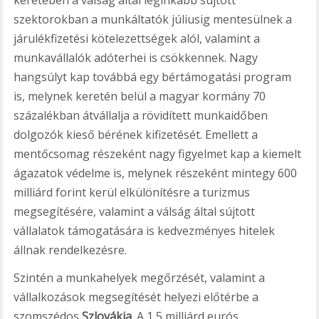
szektorokban a munkáltatók júliusig mentesülnek a
járulékfizetési kötelezettségek alól, valamint a
munkavállalók adóterhei is csökkennek. Nagy
hangsúlyt kap továbbá egy bértámogatási program
is, melynek keretén belül a magyar kormány 70
százalékban átvállalja a rövidített munkaidőben
dolgozók kieső bérének kifizetését. Emellett a
mentőcsomag részeként nagy figyelmet kap a kiemelt
ágazatok védelme is, melynek részeként mintegy 600
milliárd forint kerül elkülönítésre a turizmus
megsegítésére, valamint a válság által sújtott
vállalatok támogatására is kedvezményes hitelek
állnak rendelkezésre.
Szintén a munkahelyek megőrzését, valamint a
vállalkozások megsegítését helyezi előtérbe a
szomszédos
Szlovákia
. A 1,5 milliárd eurós