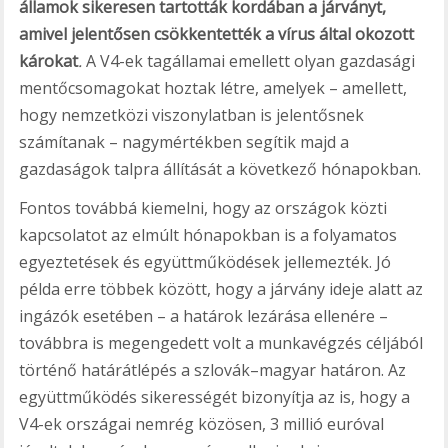
államok sikeresen tartották kordában a járványt,
amivel jelentősen csökkentették a vírus által okozott
károkat
.
A V4-ek tagállamai emellett olyan gazdasági
mentőcsomagokat hoztak létre, amelyek – amellett,
hogy nemzetközi viszonylatban is jelentősnek
számítanak – nagymértékben segítik majd a
gazdaságok talpra állítását a következő hónapokban.
Fontos továbbá kiemelni, hogy az országok közti
kapcsolatot az elmúlt hónapokban is a folyamatos
egyeztetések és együttműködések jellemezték. Jó
példa erre többek között, hogy a járvány ideje alatt az
ingázók esetében – a határok lezárása ellenére –
továbbra is megengedett volt a munkavégzés céljából
történő határátlépés a szlovák–magyar határon. Az
együttműködés sikerességét bizonyítja az is, hogy a
V4-ek országai nemrég közösen, 3 millió euróval