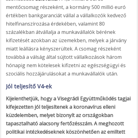
mentőcsomag részeként, a kormány 500 millió euró
értékben bankgaranciát vállal a vállalkozók kedvező
hitelfinanszírozása érdekében, valamint 80
százalékban átvállalja a munkavállalók bérének
kifizetését azokban az üzemekben, melyek a járvány
miatt leállásra kényszerültek. A csomag részeként
továbbá a válság által sújtott vállalkozások három
hónapig nem kötelesek kifizetni az egészségügyi és
szociális hozzájárulásokat a munkavállalók után.
Jól teljesítő V4-ek
Kijelenthetjük, hogy a Visegrádi Együttműködés tagjai
kifejezetten jól teljesítenek a koronavírus elleni
küzdelemben, melyet bizonyít az országokban
tapasztalható alacsony fertőzésszám. A meghozott
politikai intézkedéseknek köszönhetően az említett