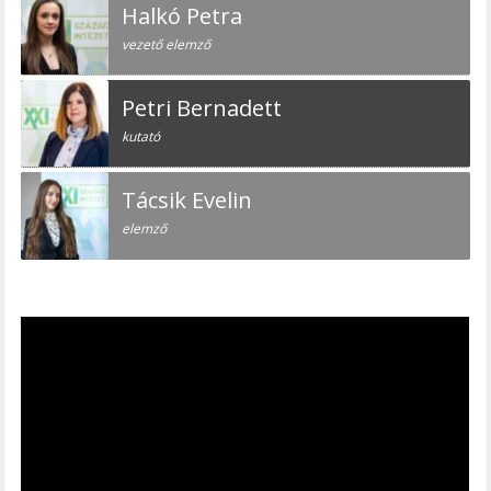
Halkó Petra
vezető elemző
Petri Bernadett
kutató
Tácsik Evelin
elemző