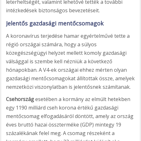
leterheltségét, valamint lehetővé tették a további
intézkedések biztonságos bevezetéseit.
Jelentős gazdasági mentőcsomagok
A koronavírus terjedése hamar egyértelművé tette a
régió országai számára, hogy a súlyos
közegészségügyi helyzet mellett komoly gazdasági
válsággal is szembe kell nézniük a következő
hónapokban. A V4-ek országai ehhez mérten olyan
gazdasági mentőcsomagokat állítottak össze, amelyek
nemzetközi viszonylatban is jelentősnek számítanak.
Csehország
esetében a kormány az elmúlt hetekben
egy 1190 milliárd cseh korona értékű gazdasági
mentőcsomag elfogadásáról döntött, amely az ország
éves bruttó hazai összterméke (GDP) mintegy 19
százalékának felel meg. A csomag részeként a