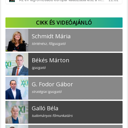
CIKK ÉS VIDEÓAJÁNLÓ
Schmidt Mária
történész, főigazgató
Békés Márton
igazgató
G. Fodor Gábor
stratégiai igazgató
Galló Béla
tudományos főmunkatárs