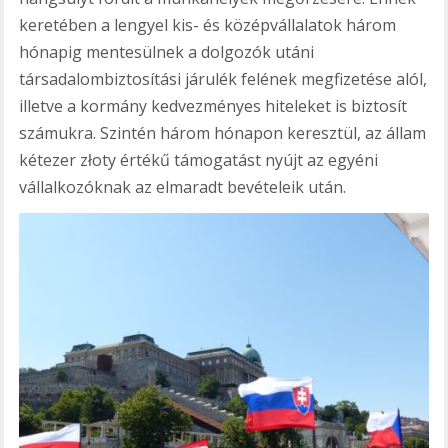
keretében a lengyel kis- és középvállalatok három
hónapig mentesülnek a dolgozók utáni
társadalombiztosítási járulék felének megfizetése alól,
illetve a kormány kedvezményes hiteleket is biztosít
számukra. Szintén három hónapon keresztül, az állam
kétezer złoty értékű támogatást nyújt az egyéni
vállalkozóknak az elmaradt bevételeik után.