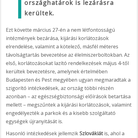
országhatárok is lezárásra
kerültek.
Ezt követte március 27-én a nem létfontosságú
intézmények bezárása, kijárási korlátozások
elrendelése, valamint a kötelező, másfél méteres
távolságtartás bevezetése az élelmiszerboltokban. Az
első, korlátozásokat lazító rendelkezések május 4-től
kerültek bevezetésre, amelynek értelmében
Budapesten és Pest megyében ugyan megmaradtak a
szigorító intézkedések, az ország többi részén
azonban – az egészségbiztonsági előírások betartása
mellett – megszűntek a kijárási korlátozások, valamint
engedélyezték a parkok és a kisebb szolgáltató
egységek újranyitását is.
Hasonló intézkedések jellemzik
Szlovákiát
is, ahol a