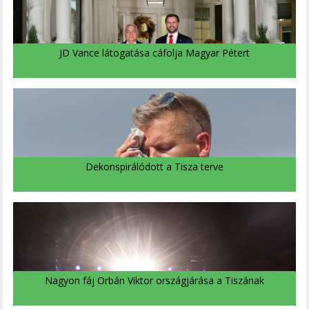
JD Vance látogatása cáfolja Magyar Pétert
Dekonspirálódott a Tisza terve
Nagyon fáj Orbán Viktor országjárása a Tiszának