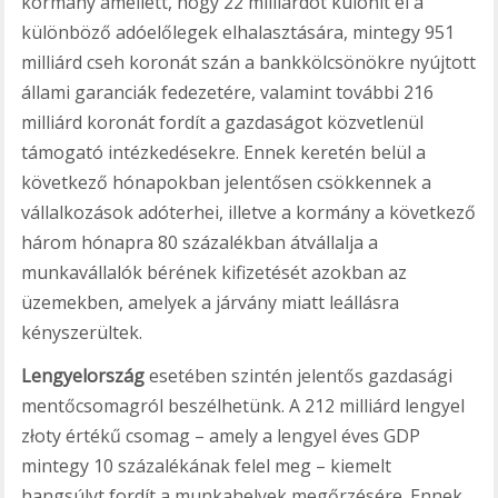
kormány amellett, hogy 22 milliárdot különít el a
különböző adóelőlegek elhalasztására, mintegy 951
milliárd cseh koronát szán a bankkölcsönökre nyújtott
állami garanciák fedezetére, valamint további 216
milliárd koronát fordít a gazdaságot közvetlenül
támogató intézkedésekre. Ennek keretén belül a
következő hónapokban jelentősen csökkennek a
vállalkozások adóterhei, illetve a kormány a következő
három hónapra 80 százalékban átvállalja a
munkavállalók bérének kifizetését azokban az
üzemekben, amelyek a járvány miatt leállásra
kényszerültek.
Lengyelország
esetében szintén jelentős gazdasági
mentőcsomagról beszélhetünk. A 212 milliárd lengyel
złoty értékű csomag – amely a lengyel éves GDP
mintegy 10 százalékának felel meg – kiemelt
hangsúlyt fordít a munkahelyek megőrzésére. Ennek