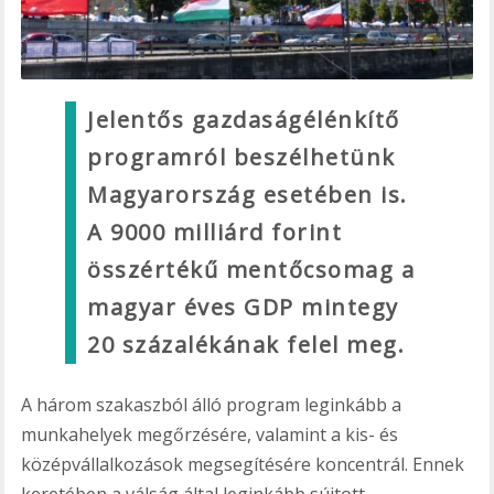
Jelentős gazdaságélénkítő
programról beszélhetünk
Magyarország esetében is.
A 9000 milliárd forint
összértékű mentőcsomag a
magyar éves GDP mintegy
20 százalékának felel meg.
A három szakaszból álló program leginkább a
munkahelyek megőrzésére, valamint a kis- és
középvállalkozások megsegítésére koncentrál. Ennek
keretében a válság által leginkább sújtott