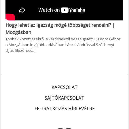
Hogy lehet az igazság mögé többséget rendelni? |
Mozgásban
Többek között ezekről a kérdésekről beszélgetett G. Fodor Gábor
a Mozgásban legújabb adásában Lánczi Andrással Széchenyi-
díjas filozófussal.
KAPCSOLAT
SAJTÓKAPCSOLAT
FELIRATKOZÁS HÍRLEVÉLRE