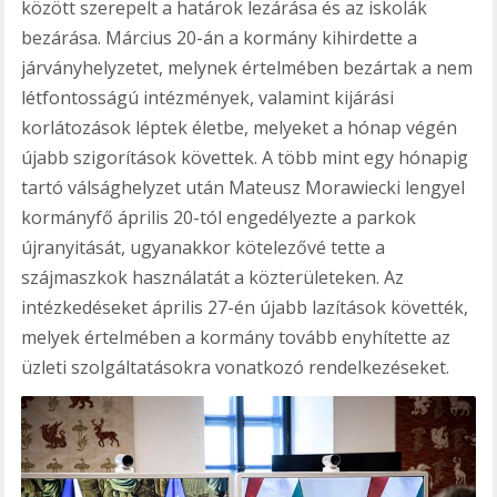
között szerepelt a határok lezárása és az iskolák
bezárása. Március 20-án a kormány kihirdette a
járványhelyzetet, melynek értelmében bezártak a nem
létfontosságú intézmények, valamint kijárási
korlátozások léptek életbe, melyeket a hónap végén
újabb szigorítások követtek. A több mint egy hónapig
tartó válsághelyzet után Mateusz Morawiecki lengyel
kormányfő április 20-tól engedélyezte a parkok
újranyitását, ugyanakkor kötelezővé tette a
szájmaszkok használatát a közterületeken. Az
intézkedéseket április 27-én újabb lazítások követték,
melyek értelmében a kormány tovább enyhítette az
üzleti szolgáltatásokra vonatkozó rendelkezéseket.