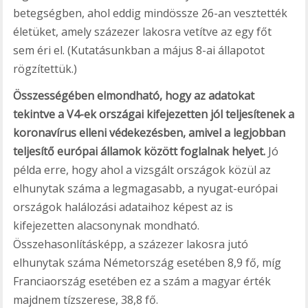
betegségben, ahol eddig mindössze 26-an vesztették
életüket, amely százezer lakosra vetítve az egy főt
sem éri el. (Kutatásunkban a május 8-ai állapotot
rögzítettük.)
Összességében elmondható, hogy az adatokat
tekintve a V4-ek országai kifejezetten jól teljesítenek a
koronavírus elleni védekezésben, amivel a legjobban
teljesítő európai államok között foglalnak helyet.
Jó
példa erre, hogy ahol a vizsgált országok közül az
elhunytak száma a legmagasabb, a nyugat-európai
országok halálozási adataihoz képest az is
kifejezetten alacsonynak mondható.
Összehasonlításképp, a százezer lakosra jutó
elhunytak száma Németország esetében 8,9 fő, míg
Franciaország esetében ez a szám a magyar érték
majdnem tízszerese, 38,8 fő.