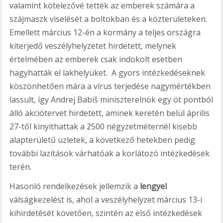
valamint kötelezővé tették az emberek számára a
szájmaszk viselését a boltokban és a közterületeken.
Emellett március 12-én a kormány a teljes országra
kiterjedő veszélyhelyzetet hirdetett, melynek
értelmében az emberek csak indokolt esetben
hagyhatták el lakhelyüket. A gyors intézkedéseknek
köszönhetően mára a vírus terjedése nagymértékben
lassult, így Andrej Babiš miniszterelnök egy öt pontból
álló akciótervet hirdetett, aminek keretén belül április
27-től kinyithattak a 2500 négyzetméternél kisebb
alapterületű üzletek, a következő hetekben pedig
további lazítások várhatóak a korlátozó intézkedések
terén.
Hasonló rendelkezések jellemzik a
lengyel
válságkezelést is, ahol a veszélyhelyzet március 13-i
kihirdetését követően, szintén az első intézkedések