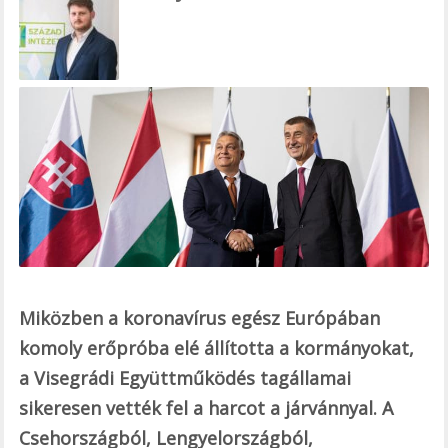
e
b
o
o
k
Miközben a koronavírus egész Európában
komoly erőpróba elé állította a kormányokat,
a Visegrádi Együttműködés tagállamai
sikeresen vették fel a harcot a járvánnyal. A
Csehországból, Lengyelországból,