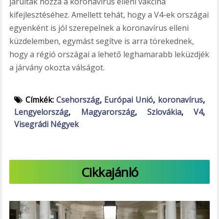
járultak hozzá a koronavírus elleni vakcina
kifejlesztéséhez. Amellett tehát, hogy a V4-ek országai
egyenként is jól szerepelnek a koronavírus elleni
küzdelemben, egymást segítve is arra törekednek,
hogy a régió országai a lehető leghamarabb leküzdjék
a járvány okozta válságot.
Címkék:
Csehország
,
Európai Unió
,
koronavírus
,
Lengyelország
,
Magyarország
,
Szlovákia
,
V4
,
Visegrádi Négyek
Cikkajánló