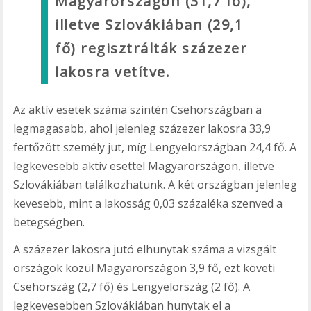
Magyarországon (31,7 fő),
illetve Szlovákiában (29,1
fő) regisztrálták százezer
lakosra vetítve.
Az aktív esetek száma szintén Csehországban a
legmagasabb, ahol jelenleg százezer lakosra 33,9
fertőzött személy jut, míg Lengyelországban 24,4 fő. A
legkevesebb aktív esettel Magyarországon, illetve
Szlovákiában találkozhatunk. A két országban jelenleg
kevesebb, mint a lakosság 0,03 százaléka szenved a
betegségben.
A százezer lakosra jutó elhunytak száma a vizsgált
országok közül Magyarországon 3,9 fő, ezt követi
Csehország (2,7 fő) és Lengyelország (2 fő). A
legkevesebben Szlovákiában hunytak el a