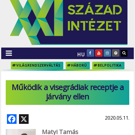
HU
VILÁGRENDSZERVÁLTÁS
HÁBORÚ
BELPOLITIKA
Működik a visegrádiak receptje a
járvány ellen
F
X
2020.05.11.
ac
Matyi Tamás