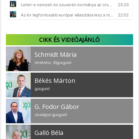
CIKK ÉS VIDEÓAJÁNLÓ
Schmidt Mária
történész, főigazgató
Békés Márton
igazgató
G. Fodor Gábor
stratégiai igazgató
Galló Béla