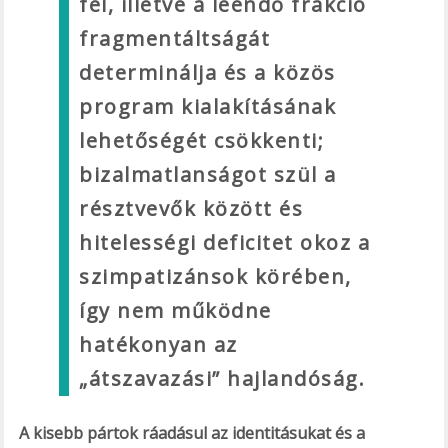
fel, illetve a leendő frakció
fragmentáltságát
determinálja és a közös
program kialakításának
lehetőségét csökkenti;
bizalmatlanságot szül a
résztvevők között és
hitelességi deficitet okoz a
szimpatizánsok körében,
így nem működne
hatékonyan az
„átszavazási” hajlandóság.
A kisebb pártok ráadásul az identitásukat és a