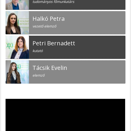
tudományos főmunkatárs
Halkó Petra
vezető elemző
Petri Bernadett
kutató
Tácsik Evelin
elemző