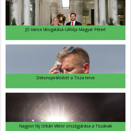
JD Vance látogatása cáfolja Magyar Pétert
Dekonspirálódott a Tisza terve
Nagyon fáj Orbán Viktor országjárása a Tiszának