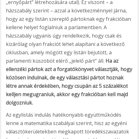
„ernyőpárt” létrehozására utal). Ez viszont – a
házszabály szerint – azzal a következménnyel járna,
hogy az egy listán szereplő pártoknak egy frakcióban
kellene helyet foglalniuk a parlamentben. A
házszabály ugyanis úgy rendelkezik, hogy csak és
kizárólag olyan frakciót lehet alapítani a következő
ciklusban, amely mögött egy listán bejutott, a
parlamenti küszöböt elérő „jelelő párt” áll.
Ha az
ellenzéki pártok azt a forgatókönyvet választják, hogy
közösen indulnak, de egy választási pártot hoznak
létre annak érdekében, hogy csupán az 5 százalékot
kelljen megugraniuk, akkor egy frakcióban kell majd
dolgozniuk.
Az egylistás indulás hatékonyabb együttműködés
lenne a matematika szabályai szerint, hisz az egyéni
választókerületekben megkapott töredékszavazatok