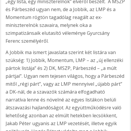
„egy lista, egy miniszterelnök” elvéről beszélt. A MSZP
és Párbeszéd ugyan nem, de a Jobbik, az LMP és a
Momentum rögtön tagadólag reagált az ex-
miniszterelnök szavaira, melynek oka a
szimpatizánsaik elutasító véleménye Gyurcsány
Ferenc személyéről.
A Jobbik ma ismert javaslata szerint két listára van
szükség: 1) Jobbik, Momentum, LMP – az „új ellenzéki
pártok listája” és 2) DK, MSZP, Párbeszéd – „a múlt
pártjai”. Ugyan nem tejesen világos, hogy a Párbeszéd
mitől „régi párt”, vagy az LMP mennyivel „újabb párt”
a DK-nál, de a szavazók számára elfogadható
narratíva lenne és növelné az egyes listákon belüli
átszavazási hajlandóságot. Az együttműködésre való
lehetőség azonban az elmúlt hetekben lecsökkent,
Jakab Péter ugyanis az LMP vezetését, illetve egyik