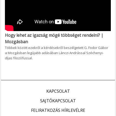
Hogy lehet az igazság mögé többséget rendelni? |
Mozgásban
Többek között ezekről a kérdésekről beszélgetett G. Fodor Gábor
a Mozgásban legújabb adásában Lánczi Andrással Széchenyi-
díjas filozófussal.
KAPCSOLAT
SAJTÓKAPCSOLAT
FELIRATKOZÁS HÍRLEVÉLRE