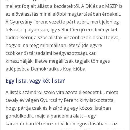
mellett foglalt állást a kezdetektől. A DK és az MSZP is
az előválasztás minél előbbi megtartásában érdekelt.
A Gyurcsány Ferenc vezette párt azért, mert jelenleg
felszálló pályán van, így vélhetően jó eredményeket
tudna elérni; a szocialisták viszont azon oknál fogva,
hogy a ma még minimálisan létező (de egyre
csökkenő) társadalmi beágyazottságukat
kihasználják, illetve megállítsák tagjaik tömeges
átlépését a Demokratikus Koalícióba.
Egy lista, vagy két lista?
A listák számáról szóló vita azóta élesedett ki, mióta
tavaly év végén Gyurcsány Ferenc kinyilatkoztatta,
hogy pártja csak és kizárólag egy közös listában
gondolkodik, majd a pandémia alatt – egy
karanténban létrehozott videómegosztásában – az