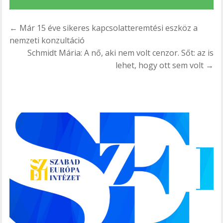
Bejegyzés
← Már 15 éve sikeres kapcsolatteremtési eszköz a
navigáció
nemzeti konzultáció
Schmidt Mária: A nő, aki nem volt cenzor. Sőt: az is
lehet, hogy ott sem volt →