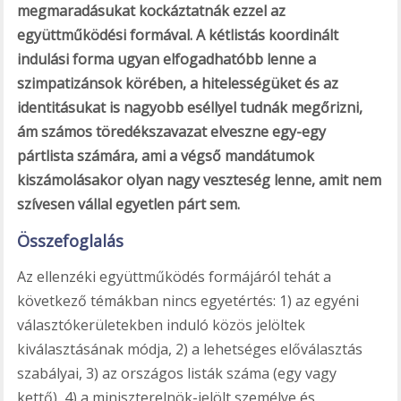
megmaradásukat kockáztatnák ezzel az
együttműködési formával. A kétlistás koordinált
indulási forma ugyan elfogadhatóbb lenne a
szimpatizánsok körében, a hitelességüket és az
identitásukat is nagyobb eséllyel tudnák megőrizni,
ám számos töredékszavazat elveszne egy-egy
pártlista számára, ami a végső mandátumok
kiszámolásakor olyan nagy veszteség lenne, amit nem
szívesen vállal egyetlen párt sem.
Összefoglalás
Az ellenzéki együttműködés formájáról tehát a
következő témákban nincs egyetértés: 1) az egyéni
választókerületekben induló közös jelöltek
kiválasztásának módja, 2) a lehetséges előválasztás
szabályai, 3) az országos listák száma (egy vagy
kettő), 4) a miniszterelnök-jelölt személye és