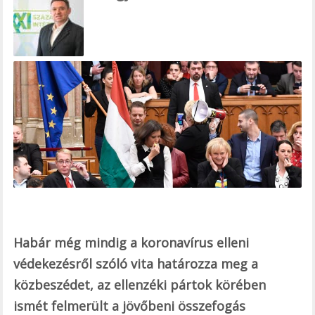
e
b
o
o
k
Habár még mindig a koronavírus elleni
védekezésről szóló vita határozza meg a
közbeszédet, az ellenzéki pártok körében
ismét felmerült a jövőbeni összefogás