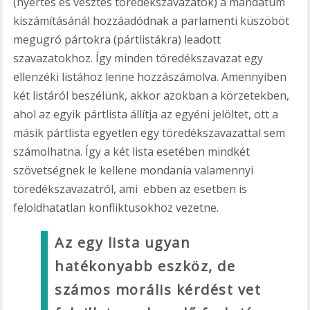
(nyertes és vesztes töredékszavazatok) a mandátum
kiszámításánál hozzáadódnak a parlamenti küszöböt
megugró pártokra (pártlistákra) leadott
szavazatokhoz. Így minden töredékszavazat egy
ellenzéki listához lenne hozzászámolva. Amennyiben
két listáról beszélünk, akkor azokban a körzetekben,
ahol az egyik pártlista állítja az egyéni jelöltet, ott a
másik pártlista egyetlen egy töredékszavazattal sem
számolhatna. Így a két lista esetében mindkét
szövetségnek le kellene mondania valamennyi
töredékszavazatról, ami ebben az esetben is
feloldhatatlan konfliktusokhoz vezetne.
Az egy lista ugyan
hatékonyabb eszköz, de
számos morális kérdést vet