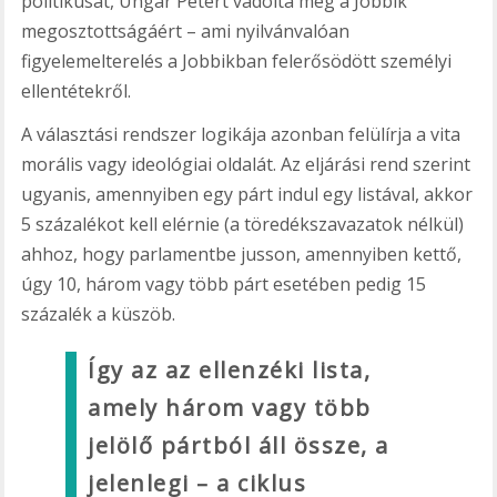
politikusát, Ungár Pétert vádolta meg a Jobbik
megosztottságáért – ami nyilvánvalóan
figyelemelterelés a Jobbikban felerősödött személyi
ellentétekről.
A választási rendszer logikája azonban felülírja a vita
morális vagy ideológiai oldalát. Az eljárási rend szerint
ugyanis, amennyiben egy párt indul egy listával, akkor
5 százalékot kell elérnie (a töredékszavazatok nélkül)
ahhoz, hogy parlamentbe jusson, amennyiben kettő,
úgy 10, három vagy több párt esetében pedig 15
százalék a küszöb.
Így az az ellenzéki lista,
amely három vagy több
jelölő pártból áll össze, a
jelenlegi – a ciklus