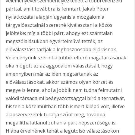
véleményével szembehelyezkedett a többi ellenzéki
párttal, amit továbbra is fenntart. Jakab Péter
nyilatkozatai alapján ugyanis a mozgalom a
tárgyalóasztalnál szeretné kiválasztani a közös
jelölteke; míg a többi párt, ahogy ezt számtalan
megszólalásukban egyértelművé tették, az
előválasztást tartják a leghasznosabb eljárásnak.
Véleményünk szerint a Jobbik eltérő magatartásának
oka mögött az az aggodalom választásáll, hogy
amennyiben már az idén megtartanák az
előválasztásokat, akkor számos olyan körzet és
megye is lenne, ahol a Jobbik nem tudna felmutatni
valódi társadalmi beágyazottsággal bíró alternatívát,
hiszen a közelmúltban több ismert kilépő volt, illetve
alapszervezetek tucatja szűnt meg, továbbá
megállíthatatlanul zuhan a párt népszerűsége is.
Hiába érvelnének tehát a legutolsó választásokon