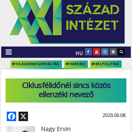
HU
VILÁGRENDSZERVÁLTÁS
HÁBORÚ
BELPOLITIKA
Ciklusfélidőnél sincs közös
ellenzéki nevező
F
X
2020.06.08.
ac
Nagy Ervin