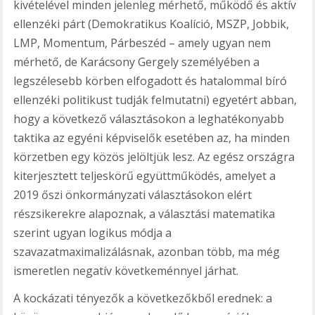
kivételével minden jelenleg mérhető, működő és aktív
ellenzéki párt (Demokratikus Koalíció, MSZP, Jobbik,
LMP, Momentum, Párbeszéd – amely ugyan nem
mérhető, de Karácsony Gergely személyében a
legszélesebb körben elfogadott és hatalommal bíró
ellenzéki politikust tudják felmutatni) egyetért abban,
hogy a következő választásokon a leghatékonyabb
taktika az egyéni képviselők esetében az, ha minden
körzetben egy közös jelöltjük lesz. Az egész országra
kiterjesztett teljeskörű együttműködés, amelyet a
2019 őszi önkormányzati választásokon elért
részsikerekre alapoznak, a választási matematika
szerint ugyan logikus módja a
szavazatmaximalizálásnak, azonban több, ma még
ismeretlen negatív követkeménnyel járhat.
A kockázati tényezők a következőkből erednek: a