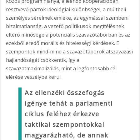
közös program hiánya, a leendő kooperációban
résztvevő pártok ideológiai különbségei, a múltbeli
személyes sérelmek emléke, az egymással szembeni
bizalmatlanság, a vezető politikusok megítélésnek
eltérő minősége a potenciális szavazótáborban és az
ezekből eredő morális és hitelességi kérdések. E
szempontok mind-mind a szavazótáborok átszavazási
hajlandóságát csökkentik, így a
szavazatmaximalizálás, mint a legfontosabb cél
elérése veszélybe kerül.
Az ellenzéki összefogás
igénye tehát a parlamenti
ciklus feléhez érkezve
taktikai szempontokkal
magyarázható, de annak