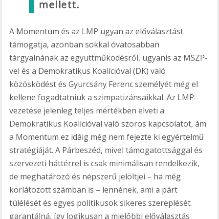
mellett.
A Momentum és az LMP ugyan az előválasztást
támogatja, azonban sokkal óvatosabban
tárgyalnának az együttműködésről, ugyanis az MSZP-
vel és a Demokratikus Koalícióval (DK) való
közösködést és Gyurcsány Ferenc személyét még el
kellene fogadtatniuk a szimpatizánsaikkal. Az LMP
vezetése jelenleg teljes mértékben elveti a
Demokratikus Koalícióval való szoros kapcsolatot, ám
a Momentum ez idáig még nem fejezte ki egyértelmű
stratégiáját. A Párbeszéd, mivel támogatottsággal és
szervezeti háttérrel is csak minimálisan rendelkezik,
de meghatározó és népszerű jelöltjei – ha még
korlátozott számban is – lennének, ami a párt
túlélését és egyes politikusok sikeres szereplését
garantálná, így logikusan a mielőbbi előválasztás