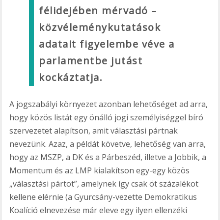
félidejében mérvadó –
közvéleménykutatások
adatait figyelembe véve a
parlamentbe jutást
kockáztatja.
A jogszabályi környezet azonban lehetőséget ad arra,
hogy közös listát egy önálló jogi személyiséggel bíró
szervezetet alapítson, amit választási pártnak
nevezünk. Azaz, a példát követve, lehetőség van arra,
hogy az MSZP, a DK és a Párbeszéd, illetve a Jobbik, a
Momentum és az LMP kialakítson egy-egy közös
„választási pártot”
,
amelynek így csak öt százalékot
kellene elérnie (a Gyurcsány-vezette Demokratikus
Koalíció elnevezése már eleve egy ilyen ellenzéki