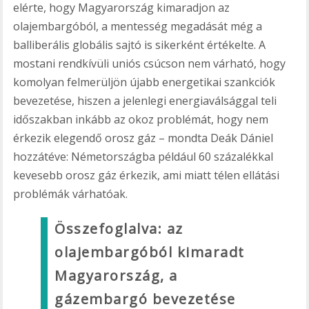
elérte, hogy Magyarország kimaradjon az
olajembargóból, a mentesség megadását még a
balliberális globális sajtó is sikerként értékelte. A
mostani rendkívüli uniós csúcson nem várható, hogy
komolyan felmerüljön újabb energetikai szankciók
bevezetése, hiszen a jelenlegi energiaválsággal teli
időszakban inkább az okoz problémát, hogy nem
érkezik elegendő orosz gáz – mondta Deák Dániel
hozzátéve: Németországba például 60 százalékkal
kevesebb orosz gáz érkezik, ami miatt télen ellátási
problémák várhatóak.
Összefoglalva: az
olajembargóból kimaradt
Magyarország, a
gázembargó bevezetése