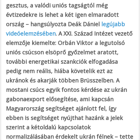
gesztus, a valódi uniós tagságtól még
évtizedekre is lehet a két igen elmaradott
ország – hangsúlyozta Deák Dániel
legújabb
videóelemzésében
. A XXI. Század Intézet vezető
elemzője kiemelte: Orbán Viktor a legutolsó
uniós csúcson elsöprő győzelmet aratott,
további energetikai szankciók elfogadása
pedig nem reális, hiába követelik ezt az
ukránok és akarják többen Brüsszelben. A
mostani csúcs egyik fontos kérdése az ukrán
gabonaexport elősegítése, ami kapcsán
Magyarország segítséget ajánlott fel, így
ebben is segítséget nyújthat hazánk a jelek
szerint a kétoldalú kapcsolatok
normalizálásában érdekelt ukrán félnek – tette