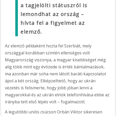
a tagjelölti státuszról is
lemondhat az ország –
hívta fel a figyelmet az
elemző.
Az elemző példaként hozta fel Szerbiát, mely
országgal korábban szintén ellenséges volt
Magyarország viszonya, a magyar kisebbséget még
alig több mint egy évtizede is érték bántalmazások,
ma azonban már soha nem látott baráti kapcsolatot
ápol a két ország. Elképzelhető, hogy az ukrán
vezetés is felismerte, hogy jobb jóban lenni a
magyarokkal és az ukrán elnök telefonhívása ebbe az
irányba tett első lépés volt – fogalmazott.
A legutóbbi uniós csúcson Orbán Viktor sikeresen