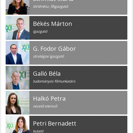
történész, főigazgató
Békés Márton
igazgató
G. Fodor Gábor
stratégiai igazgató
Galló Béla
tudományos főmunkatárs
Halkó Petra
vezető elemző
Petri Bernadett
kutató