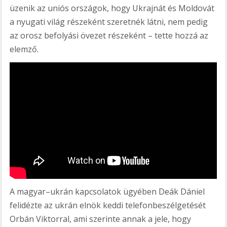
üzenik az uniós országok, hogy Ukrajnát és Moldovát
a nyugati világ részeként szeretnék látni, nem pedig
az orosz befolyási övezet részeként – tette hozzá az
elemző.
A magyar–ukrán kapcsolatok ügyében Deák Dániel
felidézte az ukrán elnök keddi telefonbeszélgetését
Orbán Viktorral, ami szerinte annak a jele, hogy