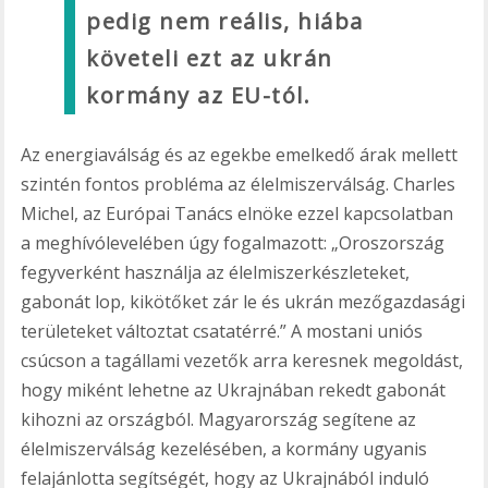
pedig nem reális, hiába
követeli ezt az ukrán
kormány az EU-tól.
Az energiaválság és az egekbe emelkedő árak mellett
szintén fontos probléma az élelmiszerválság. Charles
Michel, az Európai Tanács elnöke ezzel kapcsolatban
a meghívólevelében úgy fogalmazott: „Oroszország
fegyverként használja az élelmiszerkészleteket,
gabonát lop, kikötőket zár le és ukrán mezőgazdasági
területeket változtat csatatérré.” A mostani uniós
csúcson a tagállami vezetők arra keresnek megoldást,
hogy miként lehetne az Ukrajnában rekedt gabonát
kihozni az országból. Magyarország segítene az
élelmiszerválság kezelésében, a kormány ugyanis
felajánlotta segítségét, hogy az Ukrajnából induló