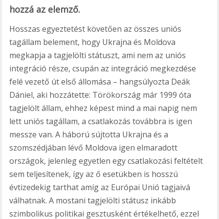
hozzá az elemző.
Hosszas egyeztetést követően az összes uniós
tagállam belement, hogy Ukrajna és Moldova
megkapja a tagjelölti státuszt, ami nem az uniós
integráció része, csupán az integráció megkezdése
felé vezető út első állomása – hangsúlyozta Deák
Dániel, aki hozzátette: Törökország már 1999 óta
tagjelölt állam, ehhez képest mind a mai napig nem
lett uniós tagállam, a csatlakozás továbbra is igen
messze van. A háború sújtotta Ukrajna és a
szomszédjában lévő Moldova igen elmaradott
országok, jelenleg egyetlen egy csatlakozási feltételt
sem teljesítenek, így az ő esetükben is hosszú
évtizedekig tarthat amíg az Európai Unió tagjaivá
válhatnak. A mostani tagjelölti státusz inkább
szimbolikus politikai gesztusként értékelhető, ezzel