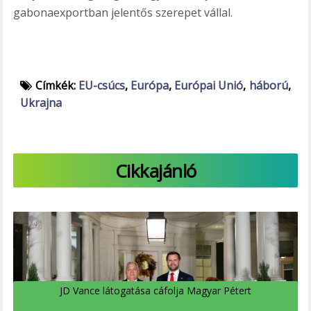
gabonaexportban jelentős szerepet vállal.
Címkék:
EU-csúcs
,
Európa
,
Európai Unió
,
háború
,
Ukrajna
Cikkajánló
JD Vance látogatása cáfolja Magyar Pétert