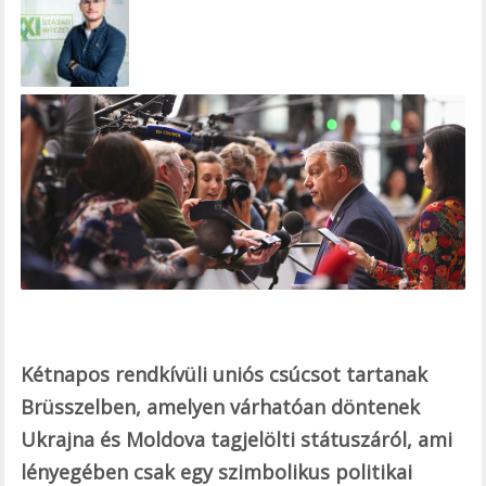
e
b
o
o
k
Kétnapos rendkívüli uniós csúcsot tartanak
Brüsszelben, amelyen várhatóan döntenek
Ukrajna és Moldova tagjelölti státuszáról, ami
lényegében csak egy szimbolikus politikai