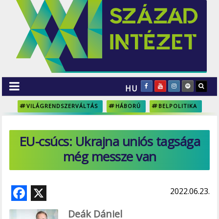
HU
VILÁGRENDSZERVÁLTÁS
HÁBORÚ
BELPOLITIKA
EU-csúcs: Ukrajna uniós tagsága
még messze van
F
X
2022.06.23.
ac
Deák Dániel