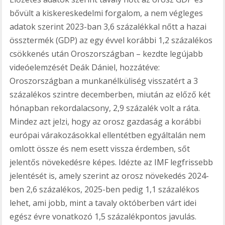
bővült a kiskereskedelmi forgalom, a nem végleges
adatok szerint 2023-ban 3,6 százalékkal nőtt a hazai
össztermék (GDP) az egy évvel korábbi 1,2 százalékos
csökkenés után Oroszországban – kezdte legújabb
videóelemzését Deák Dániel, hozzátéve:
Oroszországban a munkanélküliség visszatért a 3
százalékos szintre decemberben, miután az előző két
hónapban rekordalacsony, 2,9 százalék volt a ráta.
Mindez azt jelzi, hogy az orosz gazdaság a korábbi
európai várakozásokkal ellentétben egyáltalán nem
omlott össze és nem esett vissza érdemben, sőt
jelentős növekedésre képes. Idézte az IMF legfrissebb
jelentését is, amely szerint az orosz növekedés 2024-
ben 2,6 százalékos, 2025-ben pedig 1,1 százalékos
lehet, ami jobb, mint a tavaly októberben várt idei
egész évre vonatkozó 1,5 százalékpontos javulás.