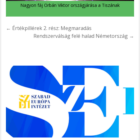
Nagyon fáj Orbán Viktor országjárása a Tiszának
Bejegyzés
← Értékpillérek 2. rész: Megmaradás
navigáció
Rendszerválság felé halad Németország →