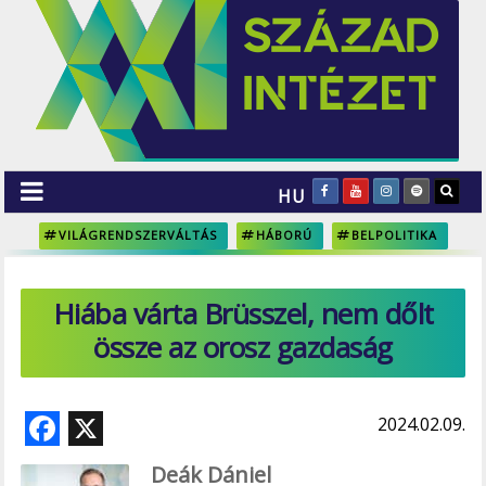
HU
VILÁGRENDSZERVÁLTÁS
HÁBORÚ
BELPOLITIKA
Hiába várta Brüsszel, nem dőlt
össze az orosz gazdaság
F
X
2024.02.09.
ac
Deák Dániel