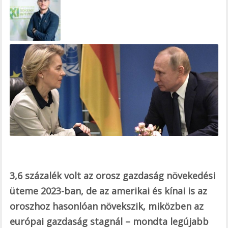
e
b
o
o
k
3,6 százalék volt az orosz gazdaság növekedési
üteme 2023-ban, de az amerikai és kínai is az
oroszhoz hasonlóan növekszik, miközben az
európai gazdaság stagnál – mondta legújabb