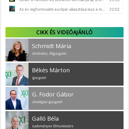
CIKK ÉS VIDEÓAJÁNLÓ
Schmidt Mária
történész, főigazgató
Békés Márton
igazgató
G. Fodor Gábor
stratégiai igazgató
Galló Béla
tudományos főmunkatárs