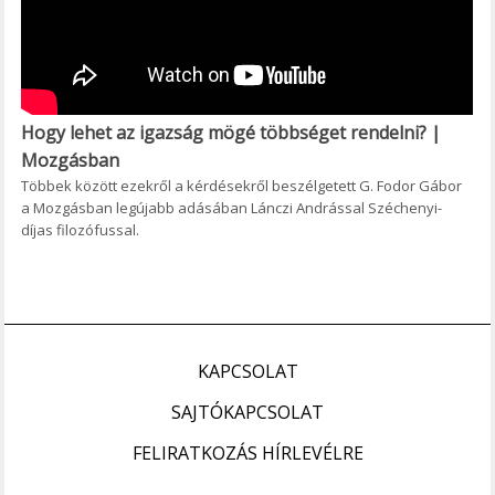
Hogy lehet az igazság mögé többséget rendelni? |
Mozgásban
Többek között ezekről a kérdésekről beszélgetett G. Fodor Gábor
a Mozgásban legújabb adásában Lánczi Andrással Széchenyi-
díjas filozófussal.
KAPCSOLAT
SAJTÓKAPCSOLAT
FELIRATKOZÁS HÍRLEVÉLRE