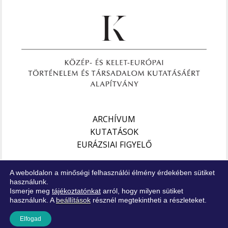
ARCHÍVUM
KUTATÁSOK
EURÁZSIAI FIGYELŐ
Impresszum
A weboldalon a minőségi felhasználói élmény érdekében sütiket
Jogi nyilatkozat
használunk.
Ismerje meg
tájékoztatónkat
arról, hogy milyen sütiket
Adatkezelési tájékoztató
használunk. A
beállítások
résznél megtekintheti a részleteket.
Elfogad
Copyright © XXI. Század Intézet – Minden jog fenntartva!