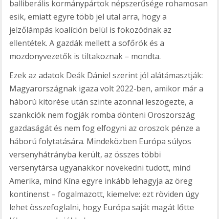
balliberális kormánypártok népszerűsége rohamosan
esik, emiatt egyre több jel utal arra, hogy a
jelzőlámpás koalíción belül is fokozódnak az
ellentétek. A gazdák mellett a sofőrök és a
mozdonyvezetők is tiltakoznak – mondta.
Ezek az adatok Deák Dániel szerint jól alátámasztják:
Magyarországnak igaza volt 2022-ben, amikor már a
háború kitörése után szinte azonnal leszögezte, a
szankciók nem fogják romba dönteni Oroszország
gazdaságát és nem fog elfogyni az oroszok pénze a
háború folytatására. Mindeközben Európa súlyos
versenyhátrányba került, az összes többi
versenytársa ugyanakkor növekedni tudott, mind
Amerika, mind Kína egyre inkább lehagyja az öreg
kontinenst – fogalmazott, kiemelve: ezt röviden úgy
lehet összefoglalni, hogy Európa saját magát lőtte