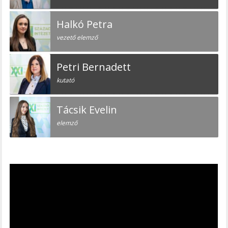
Halkó Petra
vezető elemző
Petri Bernadett
kutató
Tácsik Evelin
elemző