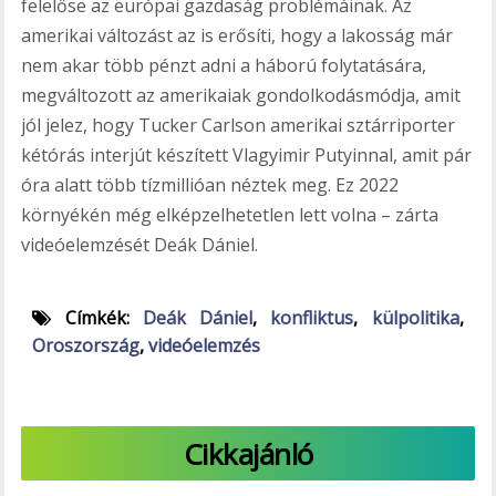
felelőse az európai gazdaság problémáinak. Az
amerikai változást az is erősíti, hogy a lakosság már
nem akar több pénzt adni a háború folytatására,
megváltozott az amerikaiak gondolkodásmódja, amit
jól jelez, hogy Tucker Carlson amerikai sztárriporter
kétórás interjút készített Vlagyimir Putyinnal, amit pár
óra alatt több tízmillióan néztek meg. Ez 2022
környékén még elképzelhetetlen lett volna – zárta
videóelemzését Deák Dániel.
Címkék:
Deák Dániel
,
konfliktus
,
külpolitika
,
Oroszország
,
videóelemzés
Cikkajánló