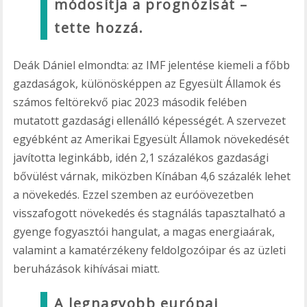
módosítja a prognózisát –
tette hozzá.
Deák Dániel elmondta: az IMF jelentése kiemeli a főbb
gazdaságok, különösképpen az Egyesült Államok és
számos feltörekvő piac 2023 második felében
mutatott gazdasági ellenálló képességét. A szervezet
egyébként az Amerikai Egyesült Államok növekedését
javította leginkább, idén 2,1 százalékos gazdasági
bővülést várnak, miközben Kínában 4,6 százalék lehet
a növekedés. Ezzel szemben az euróövezetben
visszafogott növekedés és stagnálás tapasztalható a
gyenge fogyasztói hangulat, a magas energiaárak,
valamint a kamatérzékeny feldolgozóipar és az üzleti
beruházások kihívásai miatt.
A legnagyobb európai