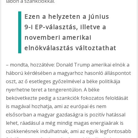
lábon a szankciókkal.
Ezen a helyzeten a június
9-i EP-választás, illetve a
novemberi amerikai
elnökválasztás változtathat
– mondta, hozzátéve: Donald Trump amerikai elnök a
háború kérdésében a magyarhoz hasonló álláspontot
oszt, az ő esetleges győzelmével a béke politikája
nyerhetne teret a tengerentúlon. A béke
bekövetkezte pedig a szankciók fokozatos feloldását
is magával hozhatja, ami az európai és nem
elsősorban a magyar gazdaságra is pozitív hatással
lehet, ráadásul a még mindig magas energiaárak is
csökkenésnek indulhatnak, ami az egyik legfontosabb