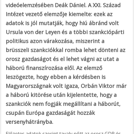
videóelemzésében Deák Dániel. A XXI. Század
Intézet vezető elemzője kiemelte: ezek az
adatok is jól mutatják, hogy hiú ábránd volt
Ursula von der Leyen és a többi szankciópárti
politikus azon várakozása, miszerint a
brüsszeli szankciókkal romba lehet dönteni az
orosz gazdaságot és el lehet vágni az utat a
háború finanszírozása elől. Az elemző
leszögezte, hogy ebben a kérdésben is
Magyarországnak volt igaza, Orbán Viktor már
a háború kitörése után kijelentette, hogy a
szankciók nem fogják megállítani a háborút,
csupán Európa gazdaságát hozzák
versenyhátrányba.
Előzetes adatok szerint tavaly nőtt az orosz GDP és