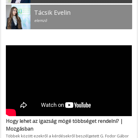
Tácsik Evelin
elemző
Hogy lehet az igazság mögé többséget rendelni? |
Mozgásban
Többek között ezekről a kérdésekről beszélgetett G. Fodor Gábor