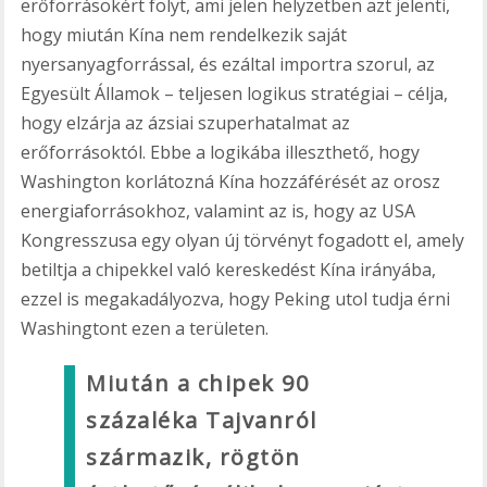
erőforrásokért folyt, ami jelen helyzetben azt jelenti,
hogy miután Kína nem rendelkezik saját
nyersanyagforrással, és ezáltal importra szorul, az
Egyesült Államok – teljesen logikus stratégiai – célja,
hogy elzárja az ázsiai szuperhatalmat az
erőforrásoktól. Ebbe a logikába illeszthető, hogy
Washington korlátozná Kína hozzáférését az orosz
energiaforrásokhoz, valamint az is, hogy az USA
Kongresszusa egy olyan új törvényt fogadott el, amely
betiltja a chipekkel való kereskedést Kína irányába,
ezzel is megakadályozva, hogy Peking utol tudja érni
Washingtont ezen a területen.
Miután a chipek 90
százaléka Tajvanról
származik, rögtön