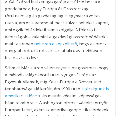
A XXI. Század Intézet igazgatója azt fűzte hozzá a
gondolathoz, hogy Európa és Oroszország
történelmileg és gazdaságilag is egymásra voltak
utalva, ám ez a kapcsolat most súlyos sebeket kapott,
ami egyik fél érdekeit sem szolgálja. A földrajzi
adottságok – valamint a gazdasági összefonódások –
miatt azonban
nehezen elképzelhető
, hogy az orosz
energiahordozókról való lecsatlakozás rövidtávon
kivitelezhető lesz.
Schmidt Mária azon véleményét is megosztotta, hogy
a második világháború után Nyugat-Európa az
Egyesült Államok, míg Kelet-Európa a Szovjetunió
fennhatósága alá került, ám 1990 után
a térségünk is
amerikanizálódott
, és miután védelmi képességek
híján továbbra is Washington biztosít védelmi ernyőt
Európát felett, ezért az amerikai geopolitikai érdekek