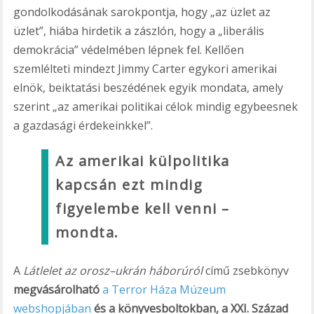
gondolkodásának sarokpontja, hogy „az üzlet az
üzlet”, hiába hirdetik a zászlón, hogy a „liberális
demokrácia” védelmében lépnek fel. Kellően
szemlélteti mindezt Jimmy Carter egykori amerikai
elnök, beiktatási beszédének egyik mondata, amely
szerint „az amerikai politikai célok mindig egybeesnek
a gazdasági érdekeinkkel”.
Az amerikai külpolitika
kapcsán ezt mindig
figyelembe kell venni –
mondta.
A
Látlelet az orosz–ukrán háborúról
című zsebkönyv
megvásárolható
a Terror Háza Múzeum
webshopjában
és a könyvesboltokban, a XXI. Század