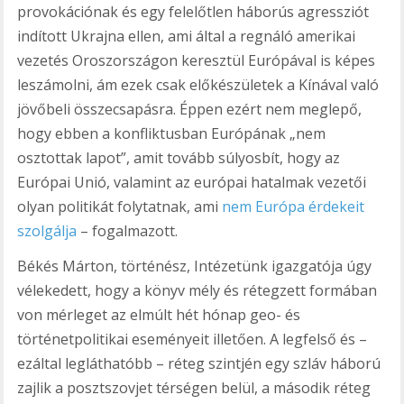
provokációnak és egy felelőtlen háborús agressziót
indított Ukrajna ellen, ami által a regnáló amerikai
vezetés Oroszországon keresztül Európával is képes
leszámolni, ám ezek csak előkészületek a Kínával való
jövőbeli összecsapásra. Éppen ezért nem meglepő,
hogy ebben a konfliktusban Európának „nem
osztottak lapot”, amit tovább súlyosbít, hogy az
Európai Unió, valamint az európai hatalmak vezetői
olyan politikát folytatnak, ami
nem Európa érdekeit
szolgálja
– fogalmazott.
Békés Márton, történész, Intézetünk igazgatója úgy
vélekedett, hogy a könyv mély és rétegzett formában
von mérleget az elmúlt hét hónap geo- és
történetpolitikai eseményeit illetően. A legfelső és –
ezáltal legláthatóbb – réteg szintjén egy szláv háború
zajlik a posztszovjet térségen belül, a második réteg