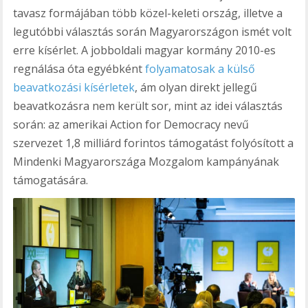
tavasz formájában több közel-keleti ország, illetve a
legutóbbi választás során Magyarországon ismét volt
erre kísérlet. A jobboldali magyar kormány 2010-es
regnálása óta egyébként
folyamatosak a külső
beavatkozási kísérletek
, ám olyan direkt jellegű
beavatkozásra nem került sor, mint az idei választás
során: az amerikai Action for Democracy nevű
szervezet 1,8 milliárd forintos támogatást folyósított a
Mindenki Magyarországa Mozgalom kampányának
támogatására.