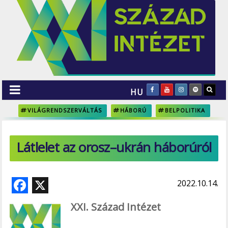
HU
VILÁGRENDSZERVÁLTÁS
HÁBORÚ
BELPOLITIKA
Látlelet az orosz–ukrán háborúról
F
X
2022.10.14.
ac
XXI. Század Intézet
e