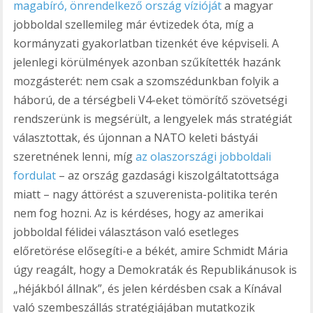
magabíró, önrendelkező ország vízióját
a magyar
jobboldal szellemileg már évtizedek óta, míg a
kormányzati gyakorlatban tizenkét éve képviseli. A
jelenlegi körülmények azonban szűkítették hazánk
mozgásterét: nem csak a szomszédunkban folyik a
háború, de a térségbeli V4-eket tömörítő szövetségi
rendszerünk is megsérült, a lengyelek más stratégiát
választottak, és újonnan a NATO keleti bástyái
szeretnének lenni, míg
az olaszországi jobboldali
fordulat
– az ország gazdasági kiszolgáltatottsága
miatt – nagy áttörést a szuverenista-politika terén
nem fog hozni. Az is kérdéses, hogy az amerikai
jobboldal félidei választáson való esetleges
előretörése elősegíti-e a békét, amire Schmidt Mária
úgy reagált, hogy a Demokraták és Republikánusok is
„héjákból állnak”, és jelen kérdésben csak a Kínával
való szembeszállás stratégiájában mutatkozik