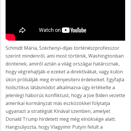
Schmidt Mária, Széchenyi-díjas történészprofesszor
szerint mindenről, ami most történik, Washingtonban
döntenek, amiről aztán a világ országai határoznak,
hogy végrehajtják-e ezeket a direktívákat, vagy külön
úton próbálják meg érvényesíteni érdekeiket. Egyfajta
holisztikus látásmódot alkalmazva úgy értékelte a
jelenlegi háborús konfliktust, hogy a Joe Biden vezette
amerikai kormányzat más eszközökkel folytatja
ugyanazt a stratégiát Kínával szemben, amelyet
Donald Trump hirdetett meg még elnöksége alatt.
Hangsúlyozta, hogy Vlagyimir Putyin felült a