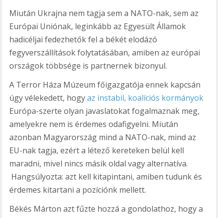
Miután Ukrajna nem tagja sem a NATO-nak, sem az
Európai Uniónak, leginkább az Egyesült Államok
hadicéljai fedezhetők fel a békét elodázó
fegyverszállítások folytatásában, amiben az európai
országok többsége is partnernek bizonyul.
A Terror Háza Múzeum főigazgatója ennek kapcsán
úgy vélekedett, hogy
az instabil, koalíciós kormányok
Európa-szerte olyan javaslatokat fogalmaznak meg,
amelyekre nem is érdemes odafigyelni. Miután
azonban Magyarország mind a NATO-nak, mind az
EU-nak tagja, ezért a létező kereteken belül kell
maradni, mivel nincs másik oldal vagy alternatíva.
Hangsúlyozta: azt kell kitapintani, amiben tudunk és
érdemes kitartani a pozíciónk mellett.
Békés Márton azt fűzte hozzá a gondolathoz, hogy a