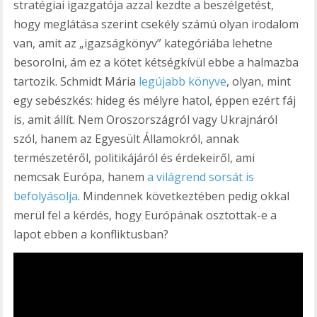
stratégiai igazgatója azzal kezdte a beszélgetést,
hogy meglátása szerint csekély számú olyan irodalom
van, amit az „igazságkönyv” kategóriába lehetne
besorolni, ám ez a kötet kétségkívül ebbe a halmazba
tartozik. Schmidt Mária
legújabb könyve
, olyan, mint
egy sebészkés: hideg és mélyre hatol, éppen ezért fáj
is, amit állít. Nem Oroszországról vagy Ukrajnáról
szól, hanem az Egyesült Államokról, annak
természetéről, politikájáról és érdekeiről, ami
nemcsak Európa, hanem
a világrend sorsát is
befolyásolja
. Mindennek következtében pedig okkal
merül fel a kérdés, hogy Európának osztottak-e a
lapot ebben a konfliktusban?