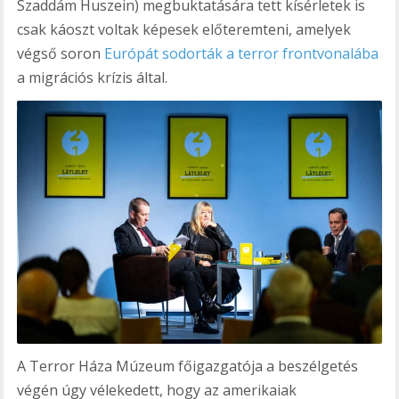
Szaddám Huszein) megbuktatására tett kísérletek is
csak káoszt voltak képesek előteremteni, amelyek
végső soron
Európát sodorták a terror frontvonalába
a migrációs krízis által.
A Terror Háza Múzeum főigazgatója a beszélgetés
végén úgy vélekedett, hogy az amerikaiak