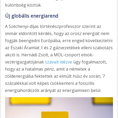
különbség köztük.
Új globális energiarend
A Széchenyi-díjas történészprofesszor szerint az
immár eldöntött kérdés, hogy az orosz energiát nem
fogják beengedni Európába, erre enged következtetni
az Északi Áramlat 1 és 2 gázvezetékek elleni szabotázs
akció is. Hernádi Zsolt, a MOL-csoport elnök-
vezérigazgatójának
szavait idézve
úgy fogalmazott,
hogy az a hatalmas pénz, amit a németek a
zöldenergiába fektettek az elmúlt húsz év során, 7
százalékkal volt képes csökkenteni a fosszilis
energiahordozók arányát az energiamixen belül.