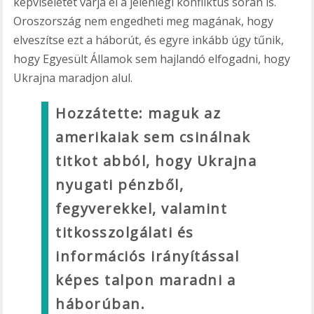
képviseletét várja el a jelenlegi konfliktus során is.
Oroszország nem engedheti meg magának, hogy
elveszítse ezt a háborút, és egyre inkább úgy tűnik,
hogy Egyesült Államok sem hajlandó elfogadni, hogy
Ukrajna maradjon alul.
Hozzátette: maguk az
amerikaiak sem csinálnak
titkot abból, hogy Ukrajna
nyugati pénzből,
fegyverekkel, valamint
titkosszolgálati és
információs irányítással
képes talpon maradni a
háborúban.