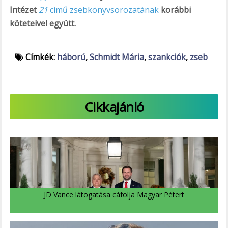
Intézet
21
című zsebkönyvsorozatának
korábbi
köteteivel együtt.
Címkék:
háború
,
Schmidt Mária
,
szankciók
,
zseb
Cikkajánló
JD Vance látogatása cáfolja Magyar Pétert