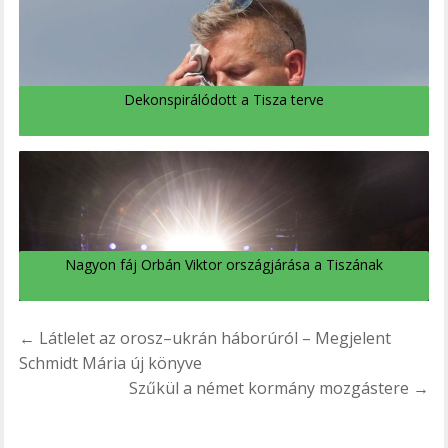
Dekonspirálódott a Tisza terve
Nagyon fáj Orbán Viktor országjárása a Tiszának
Bejegyzés
← Látlelet az orosz–ukrán háborúról – Megjelent
navigáció
Schmidt Mária új könyve
Szűkül a német kormány mozgástere →