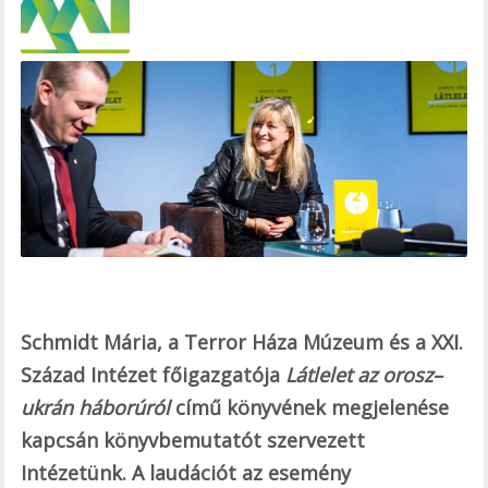
b
o
o
k
Schmidt Mária, a Terror Háza Múzeum és a XXI.
Század Intézet főigazgatója
Látlelet az orosz–
ukrán háborúról
című könyvének megjelenése
kapcsán könyvbemutatót szervezett
Intézetünk. A laudációt az esemény