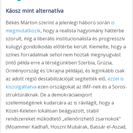
Káosz mint alternatíva
Békés Márton szerint a jelenlegi háború során
is
megmutatkozik
, hogy a realista hagyomány háttérbe
szorult, míg a liberális institucionalista és progresszív
külügyi gondolkodás előtérbe került. Kiemelte, hogy a
színes forradalmak sehol nem hoztak megnyugvást
(intő példa erre a térségünkben Szerbia, Grúzia,
Örményország és Ukrajna példája), és leginkább csak
az adott régió destabilizációját segítették elő,
ezzel is
kiszolgáltatva
ezen országokat az IMF-nek és a Soros-
struktúráknak. De a demokráciaexport
szellemiségének kudarcára az is rávilágít, hogy a
Közel-Keleten lokálisan beágyazott, stabil
rendszereket működtető „ellenőrizhető zsarnokok”
(Moammer Kadhafi, Hoszni Mubárak, Bassár el-Aszad,