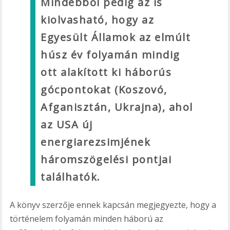
Mindebből pedig az is
kiolvasható, hogy az
Egyesült Államok az elmúlt
húsz év folyamán mindig
ott alakított ki háborús
gócpontokat (Koszovó,
Afganisztán, Ukrajna), ahol
az USA új
energiarezsimjének
háromszögelési pontjai
találhatók.
A könyv szerzője ennek kapcsán megjegyezte, hogy a
történelem folyamán minden háború az