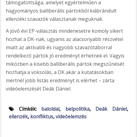
támogatottsága, amelyet egyértelműen a
hagyományos balliberális pártokból kiábrándult
ellenzéki szavazók választanak meguknak.
A jövő évi EP-választás mindenesetre komoly sikert
hozhat a DK-nak, ugyanis az alacsonyabb részvétel
miatt az aktívabb és nagyobb szavazótáborral
rendelkező pártok jó eredményt érhetnek el. Vagyis
miközben a kisebb balliberális pártok megszűnését
hozhatja a voksolás, a DK akár a kutatásokban
mértnél jobb listás eredményt is elérhet – zárta
videóelemzését Deák Dániel.
Címkék:
baloldal
,
belpolitika
,
Deák Dániel
,
ellenzék
,
konfliktus
,
videóelemzés