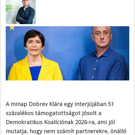
e
b
o
o
k
A minap Dobrev Klára egy interjújában 51
százalékos támogatottságot jósolt a
Demokratikus Koalíciónak 2026-ra, ami jól
mutatja, hogy nem számít partnerekre, önálló