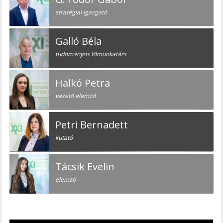
stratégiai igazgató
Galló Béla
tudományos főmunkatárs
Halkó Petra
vezető elemző
Petri Bernadett
kutató
Tácsik Evelin
elemző