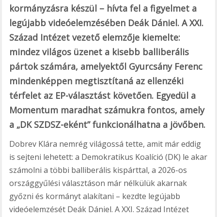
kormányzásra készül – hívta fel a figyelmet a
legújabb videóelemzésében Deák Dániel. A XXI.
Század Intézet vezető elemzője kiemelte:
mindez világos üzenet a kisebb balliberális
pártok számára, amelyektől Gyurcsány Ferenc
mindenképpen megtisztítaná az ellenzéki
térfelet az EP-választást követően. Egyedül a
Momentum maradhat számukra fontos, amely
a „DK SZDSZ-eként” funkcionálhatna a jövőben.
Dobrev Klára nemrég világossá tette, amit már eddig
is sejteni lehetett: a Demokratikus Koalíció (DK) le akar
számolni a többi balliberális kispárttal, a 2026-os
országgyűlési választáson már nélkülük akarnak
győzni és kormányt alakítani – kezdte legújabb
videóelemzését Deák Dániel. A XXI. Század Intézet