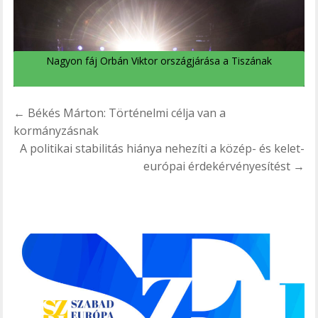
Nagyon fáj Orbán Viktor országjárása a Tiszának
Bejegyzés
← Békés Márton: Történelmi célja van a
navigáció
kormányzásnak
A politikai stabilitás hiánya nehezíti a közép- és kelet-
európai érdekérvényesítést →