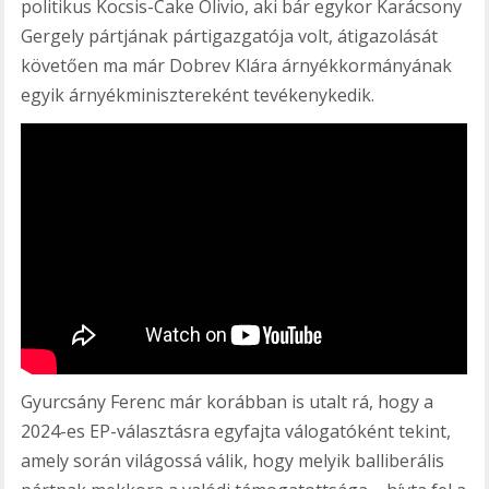
politikus Kocsis-Cake Olivio, aki bár egykor Karácsony
Gergely pártjának pártigazgatója volt, átigazolását
követően ma már Dobrev Klára árnyékkormányának
egyik árnyékminisztereként tevékenykedik.
Gyurcsány Ferenc már korábban is utalt rá, hogy a
2024-es EP-választásra egyfajta válogatóként tekint,
amely során világossá válik, hogy melyik balliberális