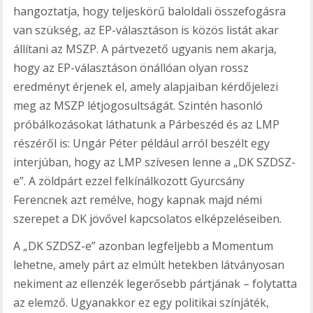
hangoztatja, hogy teljeskörű baloldali összefogásra
van szükség, az EP-választáson is közös listát akar
állítani az MSZP. A pártvezető ugyanis nem akarja,
hogy az EP-választáson önállóan olyan rossz
eredményt érjenek el, amely alapjaiban kérdőjelezi
meg az MSZP létjogosultságát. Szintén hasonló
próbálkozásokat láthatunk a Párbeszéd és az LMP
részéről is: Ungár Péter például arról beszélt egy
interjúban, hogy az LMP szívesen lenne a „DK SZDSZ-
e”. A zöldpárt ezzel felkínálkozott Gyurcsány
Ferencnek azt remélve, hogy kapnak majd némi
szerepet a DK jövővel kapcsolatos elképzeléseiben.
A „DK SZDSZ-e” azonban legfeljebb a Momentum
lehetne, amely párt az elmúlt hetekben látványosan
nekiment az ellenzék legerősebb pártjának – folytatta
az elemző. Ugyanakkor ez egy politikai színjáték,