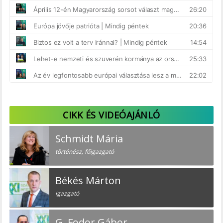
CIKK ÉS VIDEÓAJÁNLÓ
Schmidt Mária
történész, főigazgató
Békés Márton
igazgató
G. Fodor Gábor