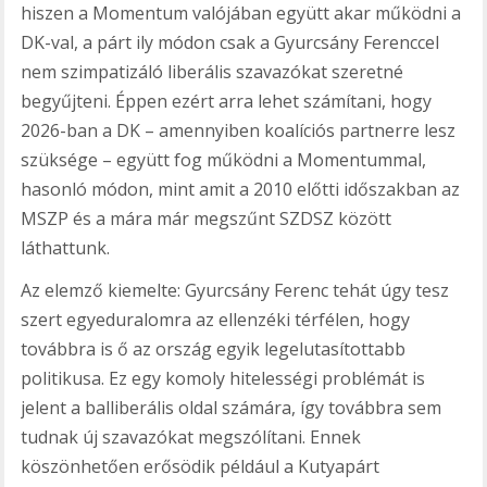
hiszen a Momentum valójában együtt akar működni a
DK-val, a párt ily módon csak a Gyurcsány Ferenccel
nem szimpatizáló liberális szavazókat szeretné
begyűjteni. Éppen ezért arra lehet számítani, hogy
2026-ban a DK – amennyiben koalíciós partnerre lesz
szüksége – együtt fog működni a Momentummal,
hasonló módon, mint amit a 2010 előtti időszakban az
MSZP és a mára már megszűnt SZDSZ között
láthattunk.
Az elemző kiemelte: Gyurcsány Ferenc tehát úgy tesz
szert egyeduralomra az ellenzéki térfélen, hogy
továbbra is ő az ország egyik legelutasítottabb
politikusa. Ez egy komoly hitelességi problémát is
jelent a balliberális oldal számára, így továbbra sem
tudnak új szavazókat megszólítani. Ennek
köszönhetően erősödik például a Kutyapárt