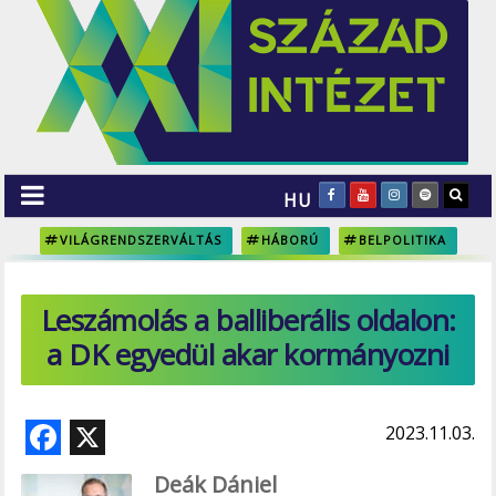
HU
VILÁGRENDSZERVÁLTÁS
HÁBORÚ
BELPOLITIKA
Leszámolás a balliberális oldalon:
a DK egyedül akar kormányozni
F
X
2023.11.03.
ac
Deák Dániel