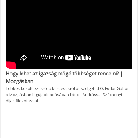
Hogy lehet az igazság mögé többséget rendelni? |
Mozgásban
Többek között ezekről a kérdésekről beszélgetett G. Fodor Gábor
a Mozgásban legújabb adásában Lánczi Andrással Széchenyi-
díjas filozófussal.