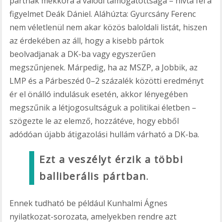
pártnak mekkora a valódi támogatottsága – hívta fel a
figyelmet Deák Dániel. Aláhúzta: Gyurcsány Ferenc
nem véletlenül nem akar közös baloldali listát, hiszen
az érdekében az áll, hogy a kisebb pártok
beolvadjanak a DK-ba vagy egyszerűen
megszűnjenek. Márpedig, ha az MSZP, a Jobbik, az
LMP és a Párbeszéd 0–2 százalék közötti eredményt
ér el önálló indulásuk esetén, akkor lényegében
megszűnik a létjogosultságuk a politikai életben –
szögezte le az elemző, hozzátéve, hogy ebből
adódóan újabb átigazolási hullám várható a DK-ba.
Ezt a veszélyt érzik a többi
balliberális pártban
.
Ennek tudható be például Kunhalmi Ágnes
nyilatkozat-sorozata, amelyekben rendre azt