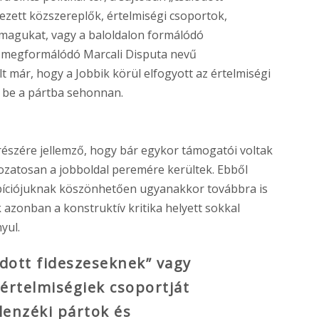
ezett közszereplők, értelmiségi csoportok,
k magukat, vagy a baloldalon formálódó
ül megformálódó Marcali Disputa nevű
t már, hogy a Jobbik körül elfogyott az értelmiségi
k be a pártba sehonnan.
y részére jellemző, hogy bár egykor támogatói voltak
ozatosan a jobboldal peremére kerültek. Ebből
íciójuknak köszönhetően ugyanakkor továbbra is
k azonban a konstruktív kritika helyett sokkal
yul.
lódott fideszeseknek” vagy
 értelmiségiek csoportját
llenzéki pártok és