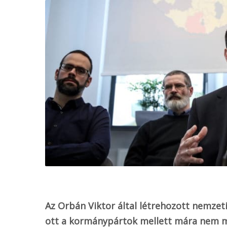
o
k
Az Orbán Viktor által létrehozott nemzeti 
ott a kormánypártok mellett mára nem ma