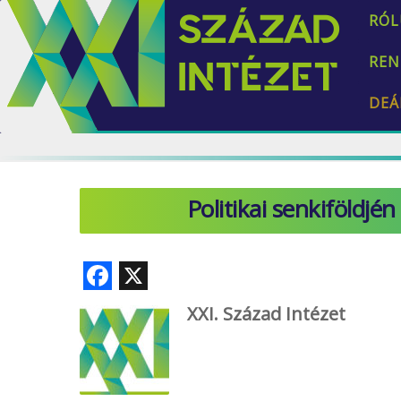
RÓL
REN
DEÁ
Politikai senkiföldjén
F
X
ac
XXI. Század Intézet
e
b
o