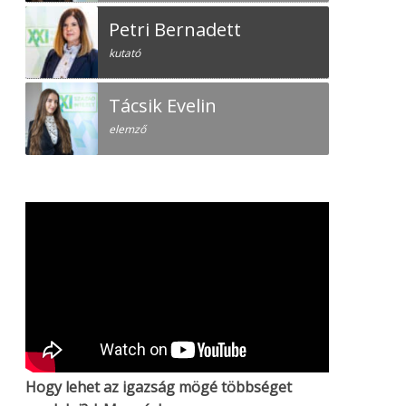
Petri Bernadett
kutató
Tácsik Evelin
elemző
Hogy lehet az igazság mögé többséget