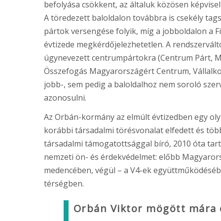
befolyása csökkent, az általuk közösen képvise
A töredezett baloldalon továbbra is csekély tag
pártok versengése folyik, míg a jobboldalon a
évtizede megkérdőjelezhetetlen. A rendszervált
úgynevezett centrumpártokra (Centrum Párt,
Összefogás Magyarországért Centrum, Vállalkoz
jobb-, sem pedig a baloldalhoz nem soroló sz
azonosulni.
Az Orbán-kormány az elmúlt évtizedben egy olya
korábbi társadalmi törésvonalat elfedett és töb
társadalmi támogatottsággal bíró, 2010 óta tart
nemzeti ön- és érdekvédelmet: előbb Magyaror
medencében, végül – a V4-ek együttműködésében
térségben.
Orbán Viktor mögött mára 