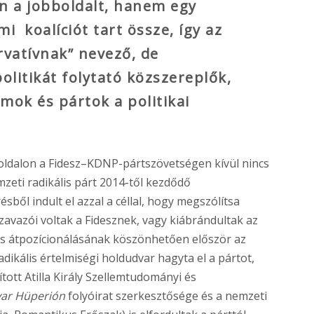
án a jobboldalt, hanem egy
i koalíciót tart össze, így az
vatívnak” nevező, de
litikát folytató közszereplők,
mok és pártok a politikai
bboldalon a Fidesz–KDNP-pártszövetségen kívül nincs
mzeti radikális párt 2014-től kezdődő
ből indult el azzal a céllal, hogy megszólítsa
zavazói voltak a Fidesznek, vagy kiábrándultak az
os átpozícionálásának köszönhetően először az
ikális értelmiségi holdudvar hagyta el a pártot,
tt Atilla Király Szellemtudományi és
ar Hüperión
folyóirat szerkesztősége és a nemzeti