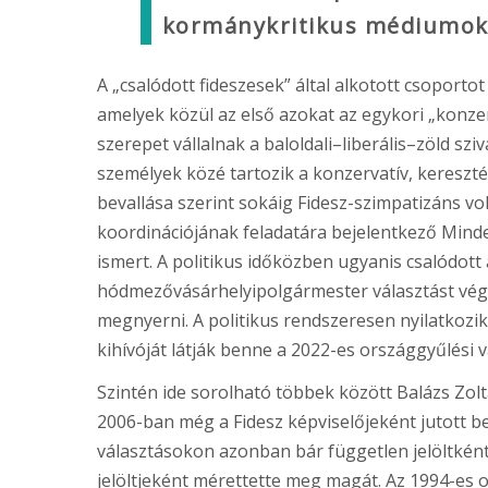
kormánykritikus médiumok
A „csalódott fideszesek” által alkotott csoport
amelyek közül az első azokat az egykori „konzer
szerepet vállalnak a baloldali–liberális–zöld s
személyek közé tartozik a konzervatív, kereszté
bevallása szerint sokáig Fidesz-szimpatizáns vo
koordinációjának feladatára bejelentkező Mi
ismert. A politikus időközben ugyanis csalódot
hódmezővásárhelyipolgármester választást végü
megnyerni. A politikus rendszeresen nyilatkozik
kihívóját látják benne a 2022-es országgyűlési 
Szintén ide sorolható többek között Balázs Zolt
2006-ban még a Fidesz képviselőjeként jutott b
választásokon azonban bár független jelöltként
jelöltjeként mérettette meg magát. Az 1994-es 