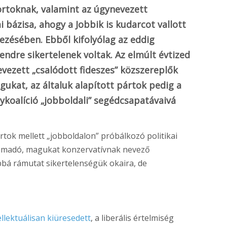
ortoknak, valamint az úgynevezett
bázisa, ahogy a Jobbik is kudarcot vallott
ezésében. Ebből kifolyólag az eddig
ndre sikertelenek voltak. Az elmúlt évtized
evezett „csalódott fideszes” közszereplők
agukat, az általuk alapított pártok pedig a
nykoalíció „jobboldali” segédcsapatávaivá
tok mellett „jobboldalon” próbálkozó politikai
támadó, magukat konzervatívnak nevező
bbá rámutat sikertelenségük okaira, de
ellektuálisan kiüresedett
, a liberális értelmiség