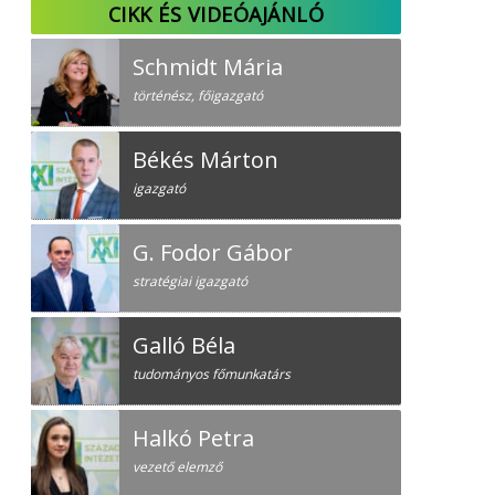
CIKK ÉS VIDEÓAJÁNLÓ
Schmidt Mária
történész, főigazgató
Békés Márton
igazgató
G. Fodor Gábor
stratégiai igazgató
Galló Béla
tudományos főmunkatárs
Halkó Petra
vezető elemző