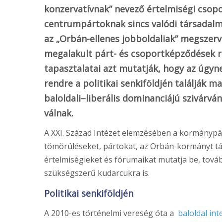
konzervatívnak” nevező értelmiségi csop
centrumpártoknak sincs valódi társadalmi 
az „Orbán-ellenes jobboldaliak” megszerv
megalakult párt- és csoportképződések re
tapasztalatai azt mutatják, hogy az úgyn
rendre a politikai senkiföldjén találják m
baloldali–liberális dominanciájú szivárvá
válnak.
A XXI. Század Intézet elemzésében a kormánypár
tömörüléseket, pártokat, az Orbán-kormányt 
értelmiségieket és fórumaikat mutatja be, tová
szükségszerű kudarcukra is.
Politikai senkiföldjén
A 2010-es történelmi vereség óta a
baloldal int