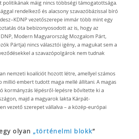
lt politikának máig nincs többségi támogatottsága.
sággal rendelkező és alacsony szavazóbázissal bíró
 Fidesz–KDNP vezetőszerepe immár több mint egy
oztatás óta bebizonyosodott az is, hogy az
 MDNP, Modern Magyarország Mozgalom Párt,
ók Pártja) nincs választói igény, a magukat sem a
erveződésekkel a szavazópolgárok nem tudnak
n nemzeti koalíciót hozott létre, amellyel számos
b millió embert tudott maga mellé állítani. A magas
ó kormányzás lépésről-lepésre bővítette ki a
szágon, majd a magyarok lakta Kárpát-
 vezető szerepet vállalva – a közép-európai
egy olyan
„történelmi blokk
”