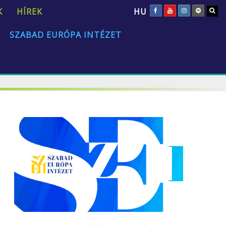
HU
K
HÍREK
SZABAD EURÓPA INTÉZET
„Az emberi természet univerzális és állandó.”
David Hume