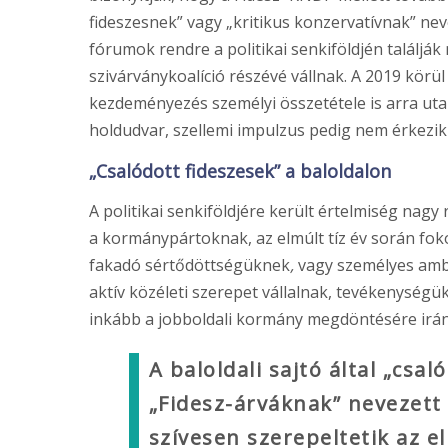
fideszesnek” vagy „kritikus konzervatívnak” nev
fórumok rendre a politikai senkiföldjén találjá
szivárványkoalíció részévé vállnak. A 2019 kör
kezdeményezés személyi összetétele is arra utal
holdudvar, szellemi impulzus pedig nem érkezi
„Csalódott fideszesek” a baloldalon
A politikai senkiföldjére került értelmiség nag
a kormánypártoknak, az elmúlt tíz év során fok
fakadó sértődöttségüknek
,
vagy személyes amb
aktív közéleti szerepet vállalnak, tevékenységü
inkább a jobboldali kormány megdöntésére irán
A baloldali sajtó által „csa
„Fidesz-árváknak” nevezett
szívesen szerepeltetik az e