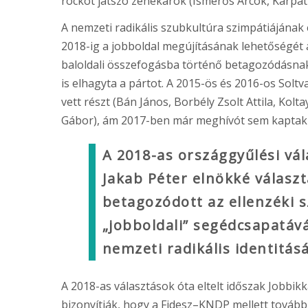
rockot játszó zenekarok (Ismerős Arcok, Kárpáti
A nemzeti radikális szubkultúra szimpátiájának
2018-ig a jobboldal megújításának lehetőségét a
baloldali összefogásba történő betagozódásnak
is elhagyta a pártot. A 2015-ös és 2016-os Sol
vett részt (Bán János, Borbély Zsolt Attila, Kolt
Gábor), ám 2017-ben már meghívót sem kaptak v
A 2018-as országgyűlési vá
Jakab Péter elnökké választ
betagozódott az ellenzéki s
„jobboldali” segédcsapatává
nemzeti radikális identitásá
A 2018-as választások óta eltelt időszak Jobbikka
bizonyítják, hogy a Fidesz–KNDP mellett továbbra