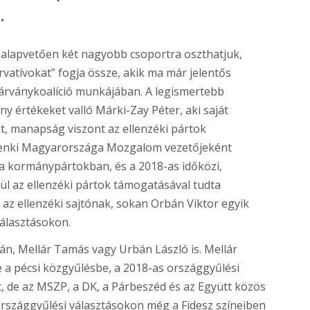
.
ot alapvetően két nagyobb csoportra oszthatjuk,
vatívokat” fogja össze, akik ma már jelentős
zivárványkoalíció munkájában. A legismertebb
ny értékeket valló Márki-Zay Péter, aki saját
lt, manapság viszont az ellenzéki pártok
ndenki Magyarországa Mozgalom vezetőjeként
t a kormánypártokban, és a 2018-as időközi,
l az ellenzéki pártok támogatásával tudta
 az ellenzéki sajtónak, sokan Orbán Viktor egyik
választásokon.
án, Mellár Tamás vagy Urbán László is. Mellár
e a pécsi közgyűlésbe, a 2018-as országgyűlési
, de az MSZP, a DK, a Párbeszéd és az Együtt közös
országgyűlési választásokon még a Fidesz színeiben