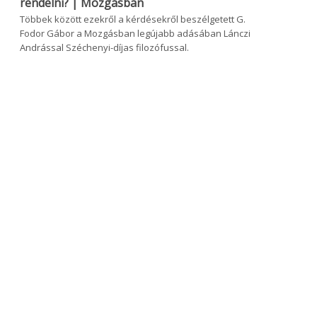
rendelni? | Mozgásban
Többek között ezekről a kérdésekről beszélgetett G.
Fodor Gábor a Mozgásban legújabb adásában Lánczi
Andrással Széchenyi-díjas filozófussal.