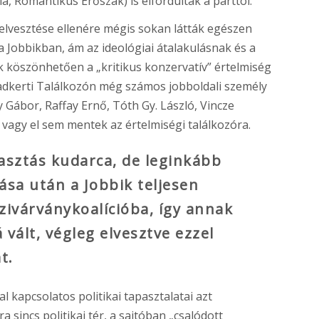
a, Romantikus Erőszak) is elfordultak a párttól.
 elvesztése ellenére mégis sokan látták egészen
 Jobbikban, ám az ideológiai átalakulásnak és a
 köszönhetően a „kritikus konzervatív” értelmiség
tvadkerti Találkozón még számos jobboldali személy
ay Gábor, Raffay Ernő, Tóth Gy. László, Vincze
agy el sem mentek az értelmiségi találkozóra.
lasztás kudarca, de leginkább
ása után a Jobbik teljesen
zivárványkoalícióba, így annak
 vált, végleg elvesztve ezzel
t.
l kapcsolatos politikai tapasztalatai azt
 sincs politikai tér, a sajtóban „csalódott