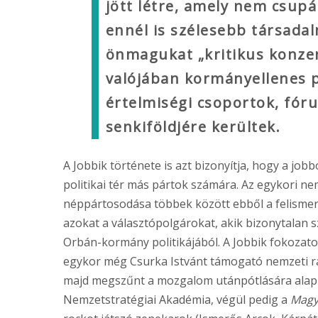
jött létre, amely nem csup
ennél is szélesebb társadalm
önmagukat „kritikus konzer
valójában kormányellenes po
értelmiségi csoportok, fóru
senkiföldjére kerültek.
A Jobbik története is azt bizonyítja, hogy a jo
politikai tér más pártok számára. Az egykori ne
néppártosodása többek között ebből a felismerés
azokat a választópolgárokat, akik bizonytalan s
Orbán-kormány politikájából. A Jobbik fokozat
egykor még Csurka Istvánt támogató nemzeti rad
majd megszűnt a mozgalom utánpótlására alapíto
Nemzetstratégiai Akadémia, végül pedig a
Magy