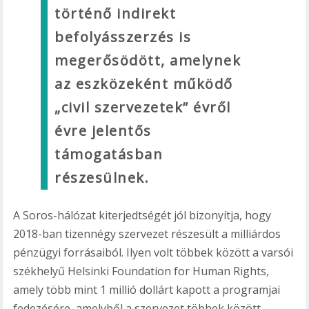
történő indirekt
befolyásszerzés is
megerősödött, amelynek
az eszközeként működő
„civil szervezetek” évről
évre jelentős
támogatásban
részesülnek.
A Soros-hálózat kiterjedtségét jól bizonyítja, hogy
2018-ban tizennégy szervezet részesült a milliárdos
pénzügyi forrásaiból. Ilyen volt többek között a varsói
székhelyű Helsinki Foundation for Human Rights,
amely több mint 1 millió dollárt kapott a programjai
fedezésére, amelyből a szervezet többek között