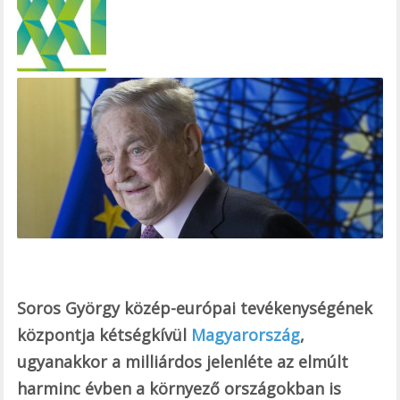
e
b
o
o
k
Soros György közép-európai tevékenységének
központja kétségkívül
Magyarország
,
ugyanakkor a milliárdos jelenléte az elmúlt
harminc évben a környező országokban is