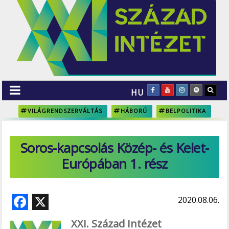
HU
VILÁGRENDSZERVÁLTÁS
HÁBORÚ
BELPOLITIKA
Soros-kapcsolás Közép- és Kelet-
Európában 1. rész
F
X
2020.08.06.
ac
XXI. Század Intézet