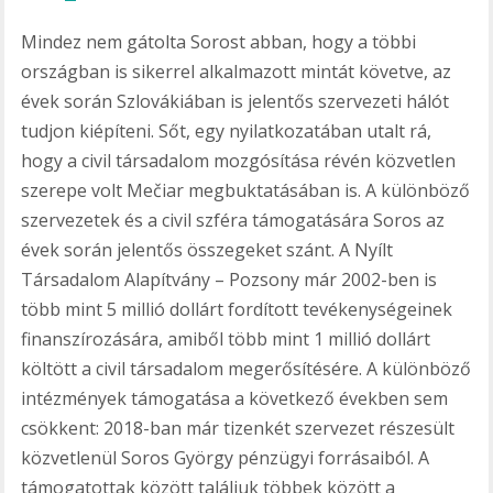
Mindez nem gátolta Sorost abban, hogy a többi
országban is sikerrel alkalmazott mintát követve, az
évek során Szlovákiában is jelentős szervezeti hálót
tudjon kiépíteni. Sőt, egy nyilatkozatában utalt rá,
hogy a civil társadalom mozgósítása révén közvetlen
szerepe volt Mečiar megbuktatásában is. A különböző
szervezetek és a civil szféra támogatására Soros az
évek során jelentős összegeket szánt. A Nyílt
Társadalom Alapítvány – Pozsony már 2002-ben is
több mint 5 millió dollárt fordított tevékenységeinek
finanszírozására, amiből több mint 1 millió dollárt
költött a civil társadalom megerősítésére. A különböző
intézmények támogatása a következő években sem
csökkent: 2018-ban már tizenkét szervezet részesült
közvetlenül Soros György pénzügyi forrásaiból. A
támogatottak között találjuk többek között a