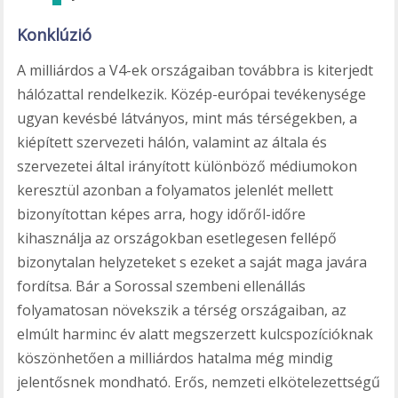
Konklúzió
A milliárdos a V4-ek országaiban továbbra is kiterjedt
hálózattal rendelkezik. Közép-európai tevékenysége
ugyan kevésbé látványos, mint más térségekben, a
kiépített szervezeti hálón, valamint az általa és
szervezetei által irányított különböző médiumokon
keresztül azonban a folyamatos jelenlét mellett
bizonyítottan képes arra, hogy időről-időre
kihasználja az országokban esetlegesen fellépő
bizonytalan helyzeteket s ezeket a saját maga javára
fordítsa. Bár a Sorossal szembeni ellenállás
folyamatosan növekszik a térség országaiban, az
elmúlt harminc év alatt megszerzett kulcspozícióknak
köszönhetően a milliárdos hatalma még mindig
jelentősnek mondható. Erős, nemzeti elkötelezettségű