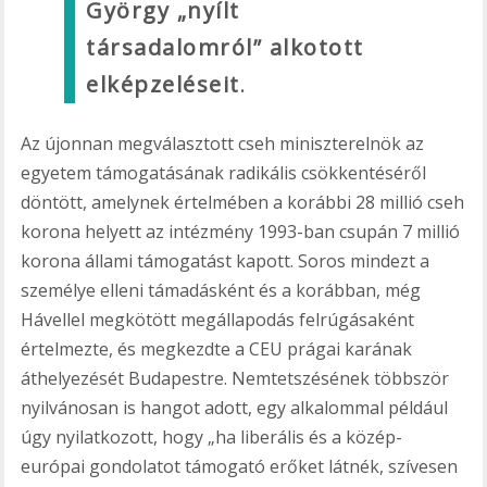
György „nyílt
társadalomról” alkotott
elképzeléseit
.
Az újonnan megválasztott cseh miniszterelnök az
egyetem támogatásának radikális csökkentéséről
döntött, amelynek értelmében a korábbi 28 millió cseh
korona helyett az intézmény 1993-ban csupán 7 millió
korona állami támogatást kapott. Soros mindezt a
személye elleni támadásként és a korábban, még
Hávellel megkötött megállapodás felrúgásaként
értelmezte, és megkezdte a CEU prágai karának
áthelyezését Budapestre. Nemtetszésének többször
nyilvánosan is hangot adott, egy alkalommal például
úgy nyilatkozott, hogy „ha liberális és a közép-
európai gondolatot támogató erőket látnék, szívesen