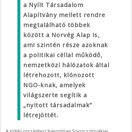
a Nyílt Társadalom
Alapítvány mellett rendre
megtalálható többek
között a Norvég Alap is,
ami szintén része azoknak
a politikai céllal működő,
nemzetközi hálózatok által
létrehozott, klónozott
NGO-knak, amelyek
világszerte segítik a
„nyitott társadalmak”
létrejöttét.
A többi országhoz hasonlóan Soros szlovákiai