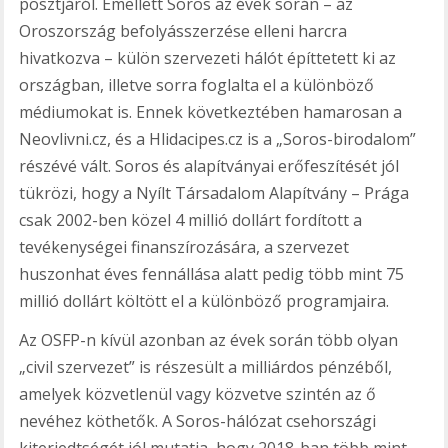
posztjáról. Emellett Soros az évek során – az
Oroszország befolyásszerzése elleni harcra
hivatkozva – külön szervezeti hálót építtetett ki az
országban, illetve sorra foglalta el a különböző
médiumokat is. Ennek következtében hamarosan a
Neovlivni.cz, és a Hlidacipes.cz is a „Soros-birodalom”
részévé vált. Soros és alapítványai erőfeszítését jól
tükrözi, hogy a Nyílt Társadalom Alapítvány – Prága
csak 2002-ben közel 4 millió dollárt fordított a
tevékenységei finanszírozására, a szervezet
huszonhat éves fennállása alatt pedig több mint 75
millió dollárt költött el a különböző programjaira.
Az OSFP-n kívül azonban az évek során több olyan
„civil szervezet” is részesült a milliárdos pénzéből,
amelyek közvetlenül vagy közvetve szintén az ő
nevéhez köthetők. A Soros-hálózat csehországi
kiterjedtségét jól mutatja, hogy 2018-ban több mint