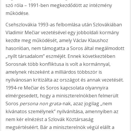
szó róla – 1991-ben megkezdődött az intézmény
működése.
Csehszlovákia 1993-as felbomlása után Szlovákiában
Vladimir Mečiar vezetésével egy jobboldali kormány
kezdte meg működését, amely Václav Klaushoz
hasonlóan, nem támogatta a Soros által megálmodott
„nyílt társadalom” eszméjét. Ennek következtében
Sorosnak több konfliktusa is volt a kormánnyal,
amelynek részeként a milliárdos többször is
nyilvánosan kritizálta az országot és annak vezetését.
1994-re Mečiar és Soros kapcsolata olyannyira
elmérgesedett, hogy a miniszterelnökben felmerült
Soros
persona non grata
-nak, azaz jogilag „nem
kívánatos személynek” nyilvánítása, amennyiben az
nem kér elnézést a Szlovák Köztársaság
megsértéséért. Bár a miniszterelnök végül elállt a