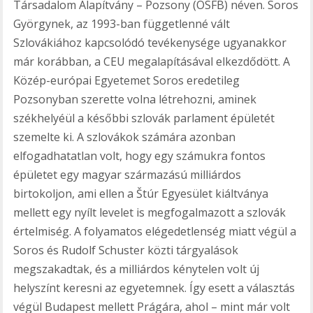
Társadalom Alapítvány – Pozsony (OSFB) néven. Soros
Györgynek, az 1993-ban függetlenné vált
Szlovákiához kapcsolódó tevékenysége ugyanakkor
már korábban, a CEU megalapításával elkezdődött. A
Közép-európai Egyetemet Soros eredetileg
Pozsonyban szerette volna létrehozni, aminek
székhelyéül a későbbi szlovák parlament épületét
szemelte ki. A szlovákok számára azonban
elfogadhatatlan volt, hogy egy számukra fontos
épületet egy magyar származású milliárdos
birtokoljon, ami ellen a Štúr Egyesület kiáltványa
mellett egy nyílt levelet is megfogalmazott a szlovák
értelmiség. A folyamatos elégedetlenség miatt végül a
Soros és Rudolf Schuster közti tárgyalások
megszakadtak, és a milliárdos kénytelen volt új
helyszínt keresni az egyetemnek. Így esett a választás
végül Budapest mellett Prágára, ahol – mint már volt