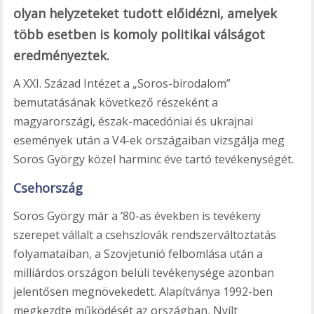
olyan helyzeteket tudott előidézni, amelyek
több esetben is komoly politikai válságot
eredményeztek.
A XXI. Század Intézet a „Soros-birodalom”
bemutatásának következő részeként a
magyarországi, észak-macedóniai és ukrajnai
események után a V4-ek országaiban vizsgálja meg
Soros György közel harminc éve tartó tevékenységét.
Csehország
Soros György már a ’80-as években is tevékeny
szerepet vállalt a csehszlovák rendszerváltoztatás
folyamataiban, a Szovjetunió felbomlása után a
milliárdos országon belüli tevékenysége azonban
jelentősen megnövekedett. Alapítványa 1992-ben
megkezdte működését az országban, Nyílt