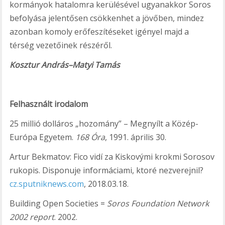
kormányok hatalomra kerülésével ugyanakkor Soros
befolyása jelentősen csökkenhet a jövőben, mindez
azonban komoly erőfeszítéseket igényel majd a
térség vezetőinek részéről.
Kosztur András–Matyi Tamás
Felhasznált irodalom
25 millió dolláros „hozomány” – Megnyílt a Közép-
Európa Egyetem.
168 Óra
, 1991. április 30.
Artur Bekmatov: Fico vidí za Kiskovými krokmi Sorosov
rukopis. Disponuje informáciami, ktoré nezverejnil?
cz.sputniknews.com
, 2018.03.18.
Building Open Societies =
Soros Foundation Network
2002 report
. 2002.