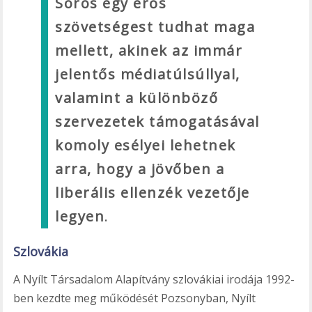
Soros egy erős
szövetségest tudhat maga
mellett, akinek az immár
jelentős médiatúlsúllyal,
valamint a különböző
szervezetek támogatásával
komoly esélyei lehetnek
arra, hogy a jövőben a
liberális ellenzék vezetője
legyen
.
Szlovákia
A Nyílt Társadalom Alapítvány szlovákiai irodája 1992-
ben kezdte meg működését Pozsonyban, Nyílt