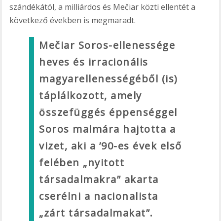
szándékától, a milliárdos és Mečiar közti ellentét a
következő években is megmaradt.
Mečiar Soros-ellenessége
heves és irracionális
magyarellenességéből (is)
táplálkozott, amely
összefüggés éppenséggel
Soros malmára hajtotta a
vizet, aki a ’90-es évek első
felében „nyitott
társadalmakra” akarta
cserélni a nacionalista
„zárt társadalmakat”.