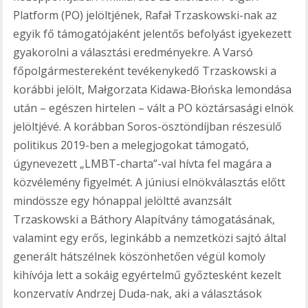
Platform (PO) jelöltjének, Rafał Trzaskowski-nak az
egyik fő támogatójaként jelentős befolyást igyekezett
gyakorolni a választási eredményekre. A Varsó
főpolgármestereként tevékenykedő Trzaskowski a
korábbi jelölt, Małgorzata Kidawa-Błońska lemondása
után – egészen hirtelen – vált a PO köztársasági elnök
jelöltjévé. A korábban Soros-ösztöndíjban részesülő
politikus 2019-ben a melegjogokat támogató,
úgynevezett „LMBT-charta”-val hívta fel magára a
közvélemény figyelmét. A júniusi elnökválasztás előtt
mindössze egy hónappal jelöltté avanzsált
Trzaskowski a Báthory Alapítvány támogatásának,
valamint egy erős, leginkább a nemzetközi sajtó által
generált hátszélnek köszönhetően végül komoly
kihívója lett a sokáig egyértelmű győztesként kezelt
konzervatív Andrzej Duda-nak, aki a választások