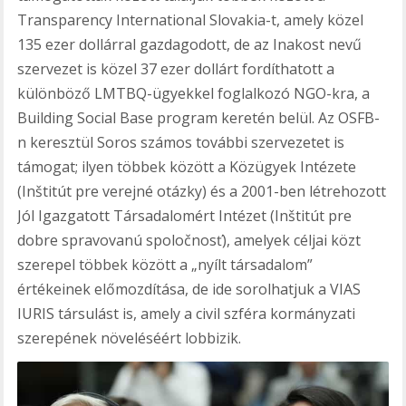
Transparency International Slovakia-t, amely közel
135 ezer dollárral gazdagodott, de az Inakost nevű
szervezet is közel 37 ezer dollárt fordíthatott a
különböző LMTBQ-ügyekkel foglalkozó NGO-kra, a
Building Social Base program keretén belül. Az OSFB-
n keresztül Soros számos további szervezetet is
támogat; ilyen többek között a Közügyek Intézete
(Inštitút pre verejné otázky) és a 2001-ben létrehozott
Jól Igazgatott Társadalomért Intézet (Inštitút pre
dobre spravovanú spoločnosť), amelyek céljai közt
szerepel többek között a „nyílt társadalom”
értékeinek előmozdítása, de ide sorolhatjuk a VIAS
IURIS társulást is, amely a civil szféra kormányzati
szerepének növeléséért lobbizik.