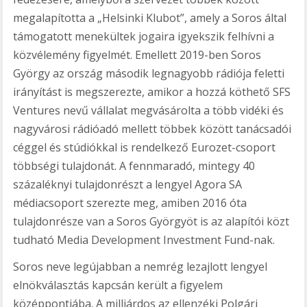
megalapította a „Helsinki Klubot”, amely a Soros által
támogatott menekültek jogaira igyekszik felhívni a
közvélemény figyelmét. Emellett 2019-ben Soros
György az ország második legnagyobb rádiója feletti
irányítást is megszerezte, amikor a hozzá köthető SFS
Ventures nevű vállalat megvásárolta a több vidéki és
nagyvárosi rádióadó mellett többek között tanácsadói
céggel és stúdiókkal is rendelkező Eurozet-csoport
többségi tulajdonát. A fennmaradó, mintegy 40
százaléknyi tulajdonrészt a lengyel Agora SA
médiacsoport szerezte meg, amiben 2016 óta
tulajdonrésze van a Soros Györgyöt is az alapítói közt
tudható Media Development Investment Fund-nak.
Soros neve legújabban a nemrég lezajlott lengyel
elnökválasztás kapcsán került a figyelem
középpontjába. A milliárdos az ellenzéki Polgári