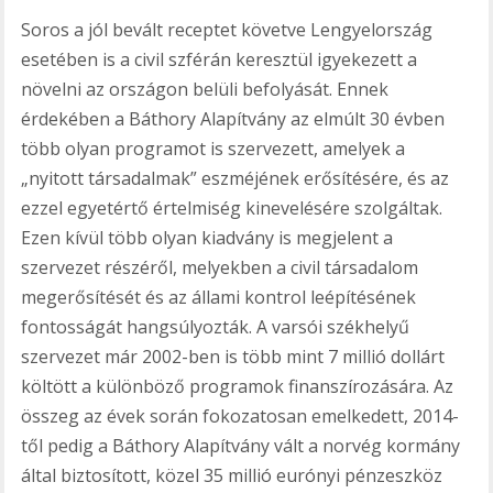
Soros a jól bevált receptet követve Lengyelország
esetében is a civil szférán keresztül igyekezett a
növelni az országon belüli befolyását. Ennek
érdekében a Báthory Alapítvány az elmúlt 30 évben
több olyan programot is szervezett, amelyek a
„nyitott társadalmak” eszméjének erősítésére, és az
ezzel egyetértő értelmiség kinevelésére szolgáltak.
Ezen kívül több olyan kiadvány is megjelent a
szervezet részéről, melyekben a civil társadalom
megerősítését és az állami kontrol leépítésének
fontosságát hangsúlyozták. A varsói székhelyű
szervezet már 2002-ben is több mint 7 millió dollárt
költött a különböző programok finanszírozására. Az
összeg az évek során fokozatosan emelkedett, 2014-
től pedig a Báthory Alapítvány vált a norvég kormány
által biztosított, közel 35 millió eurónyi pénzeszköz