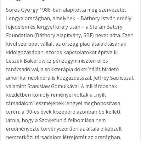
Soros György 1988-ban alapította meg szervezetét
Lengyelországban, amelynek – Báthory István erdélyi
fejedelem és lengyel király után – a Stefan Batory
Foundation (Báthory Alapítvány, SBF) nevet adta. Ezen
kívül szerepet vállalt az ország piaci átalakításának
kidolgozásában, szoros kapcsolatokat építve ki
Leszek Balcerowicz pénzügyminiszterrel és
tanácsadóival, a sokkterápia doktrínáját hirdető
amerikai neoliberális közgazdásszal, Jeffrey Sachsszal,
valamint Stanisław Gomulkával. A milliárdosnak
kezdetben komoly reményei voltak a „nyílt
társadalom” eszméjének lengyel meghonosítása
terén, a ’90-es évek közepére azonban be kellett
látnia, hogy a Szovjetunió felbomlása nem
eredményezte törvényszerűen az általa elképzelt
nemzetközi társadalom létrejöttét az országban.