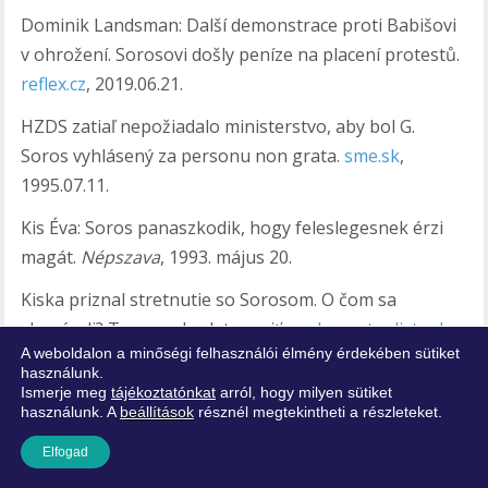
Dominik Landsman: Další demonstrace proti Babišovi
v ohrožení. Sorosovi došly peníze na placení protestů.
reflex.cz
, 2019.06.21.
HZDS zatiaľ nepožiadalo ministerstvo, aby bol G.
Soros vyhlásený za personu non grata.
sme.sk
,
1995.07.11.
Kis Éva: Soros panaszkodik, hogy feleslegesnek érzi
magát.
Népszava
, 1993. május 20.
Kiska priznal stretnutie so Sorosom. O čom sa
zhovárali? Tomu nebudete veriť.
parlamentnelisty.sk
,
A weboldalon a minőségi felhasználói élmény érdekében sütiket
2017.09.26.
használunk.
Ismerje meg
tájékoztatónkat
arról, hogy milyen sütiket
Közép-európai egyetem.
Népszava
, 1990. június 5.
használunk. A
beállítások
résznél megtekintheti a részleteket.
Lengyel rádiót vett Soros György.
mandiner.hu
, 2019.
Elfogad
január 29.