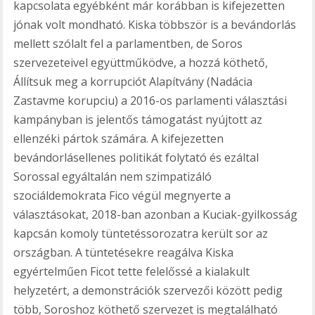
kapcsolata egyébként már korábban is kifejezetten
jónak volt mondható. Kiska többször is a bevándorlás
mellett szólalt fel a parlamentben, de Soros
szervezeteivel együttműködve, a hozzá köthető,
Állítsuk meg a korrupciót Alapítvány (Nadácia
Zastavme korupciu) a 2016-os parlamenti választási
kampányban is jelentős támogatást nyújtott az
ellenzéki pártok számára. A kifejezetten
bevándorlásellenes politikát folytató és ezáltal
Sorossal egyáltalán nem szimpatizáló
szociáldemokrata Fico végül megnyerte a
választásokat, 2018-ban azonban a Kuciak-gyilkosság
kapcsán komoly tüntetéssorozatra került sor az
országban. A tüntetésekre reagálva Kiska
egyértelműen Ficot tette felelőssé a kialakult
helyzetért, a demonstrációk szervezői között pedig
több, Soroshoz köthető szervezet is megtalálható