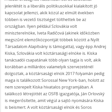
jelenlétét is a liberális politikusokkal kialakított jó
kapcsolat jellemzi, akik közül az elmúlt években
többen is vezető tisztséget tölthettek be az
országban. Ilyen például Szlovákia volt
miniszterelnöke, Iveta Radičová (akinek időközben
megszűnt elemzőközpontját többek között a Nyílt
Társadalom Alapítvány is támogatta), vagy épp Andrej
Kiska, Szlovákia volt köztársasági elnöke is. Kiska
tanácsadói csapatának több olyan tagja is volt, akik
korábban a milliárdos valamelyik szervezeténél
dolgoztak, a köztársasági elnök 2017 folyamán pedig
maga is találkozott Sorossal New York-ban, holott az
nem szerepelt Kiska hivatalos programjában. A
találkozó létrejöttét az OSFB igazgatója, Ján Orlovský
is megerősítette, amit végül a sajtó nyomására Kiska
is beismert. A volt köztársasági elnök és Soros