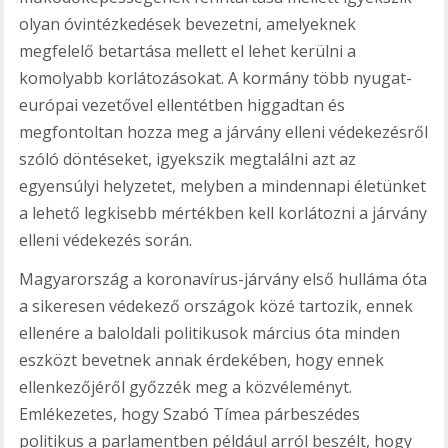
olyan óvintézkedések bevezetni, amelyeknek
megfelelő betartása mellett el lehet kerülni a
komolyabb korlátozásokat. A kormány több nyugat-
európai vezetővel ellentétben higgadtan és
megfontoltan hozza meg a járvány elleni védekezésről
szóló döntéseket, igyekszik megtalálni azt az
egyensúlyi helyzetet, melyben a mindennapi életünket
a lehető legkisebb mértékben kell korlátozni a járvány
elleni védekezés során.
Magyarország a koronavírus-járvány első hulláma óta
a sikeresen védekező országok közé tartozik, ennek
ellenére a baloldali politikusok március óta minden
eszközt bevetnek annak érdekében, hogy ennek
ellenkezőjéről győzzék meg a közvéleményt.
Emlékezetes, hogy Szabó Tímea párbeszédes
politikus a parlamentben például arról beszélt, hogy