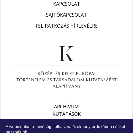
KAPCSOLAT
SAJTÓKAPCSOLAT
FELIRATKOZÁS HÍRLEVÉLRE
ARCHÍVUM
KUTATÁSOK
EURÁZSIAI FIGYELŐ
A weboldalon a minőségi felhasználói élmény érdekében sütiket
használunk.