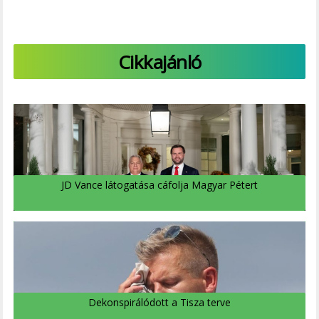
Cikkajánló
JD Vance látogatása cáfolja Magyar Pétert
Dekonspirálódott a Tisza terve