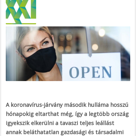
e
b
o
o
k
A koronavírus-járvány második hulláma hosszú
hónapokig eltarthat még, így a legtöbb ország
igyekszik elkerülni a tavaszi teljes leállást
annak beláthatatlan gazdasági és társadalmi