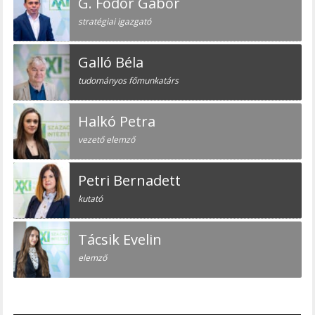
G. Fodor Gábor
stratégiai igazgató
Galló Béla
tudományos főmunkatárs
Halkó Petra
vezető elemző
Petri Bernadett
kutató
Tácsik Evelin
elemző