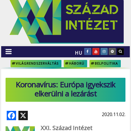
HU
VILÁGRENDSZERVÁLTÁS
HÁBORÚ
BELPOLITIKA
Koronavírus: Európa igyekszik
elkerülni a lezárást
F
X
2020.11.02.
ac
XXI. Század Intézet