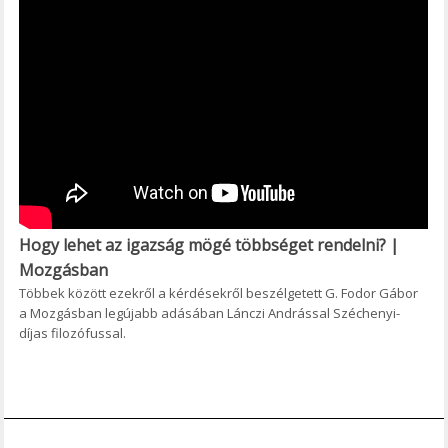
Hogy lehet az igazság mögé többséget rendelni? |
Mozgásban
Többek között ezekről a kérdésekről beszélgetett G. Fodor Gábor
a Mozgásban legújabb adásában Lánczi Andrással Széchenyi-
díjas filozófussal.