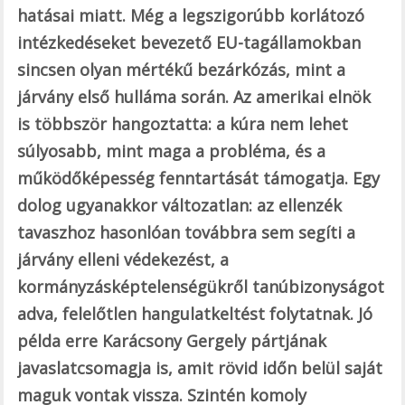
hatásai miatt. Még a legszigorúbb korlátozó
intézkedéseket bevezető EU-tagállamokban
sincsen olyan mértékű bezárkózás, mint a
járvány első hulláma során. Az amerikai elnök
is többször hangoztatta: a kúra nem lehet
súlyosabb, mint maga a probléma, és a
működőképesség fenntartását támogatja. Egy
dolog ugyanakkor változatlan: az ellenzék
tavaszhoz hasonlóan továbbra sem segíti a
járvány elleni védekezést, a
kormányzásképtelenségükről tanúbizonyságot
adva, felelőtlen hangulatkeltést folytatnak. Jó
példa erre Karácsony Gergely pártjának
javaslatcsomagja is, amit rövid időn belül saját
maguk vontak vissza. Szintén komoly