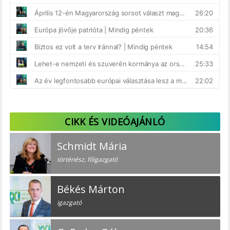
CIKK ÉS VIDEÓAJÁNLÓ
Schmidt Mária
történész, főigazgató
Békés Márton
igazgató