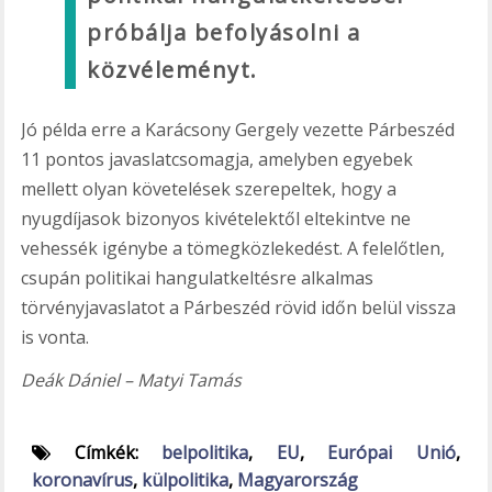
próbálja befolyásolni a
közvéleményt.
Jó példa erre a Karácsony Gergely vezette Párbeszéd
11 pontos javaslatcsomagja, amelyben egyebek
mellett olyan követelések szerepeltek, hogy a
nyugdíjasok bizonyos kivételektől eltekintve ne
vehessék igénybe a tömegközlekedést. A felelőtlen,
csupán politikai hangulatkeltésre alkalmas
törvényjavaslatot a Párbeszéd rövid időn belül vissza
is vonta.
Deák Dániel – Matyi Tamás
Címkék:
belpolitika
,
EU
,
Európai Unió
,
koronavírus
,
külpolitika
,
Magyarország