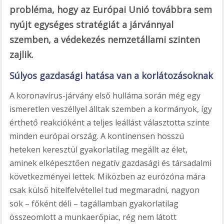
probléma, hogy az Európai Unió továbbra sem
nyújt egységes stratégiát a járvánnyal
szemben, a védekezés nemzetállami szinten
zajlik.
Súlyos gazdasági hatása van a korlátozásoknak
A koronavírus-járvány első hulláma során még egy
ismeretlen veszéllyel álltak szemben a kormányok, így
érthető reakcióként a teljes leállást választotta szinte
minden európai ország. A kontinensen hosszú
heteken keresztül gyakorlatilag megállt az élet,
aminek elképesztően negatív gazdasági és társadalmi
következményei lettek. Miközben az eurózóna mára
csak külső hitelfelvétellel tud megmaradni, nagyon
sok – főként déli – tagállamban gyakorlatilag
összeomlott a munkaerőpiac, rég nem látott