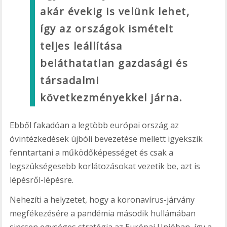
akár évekig is velünk lehet,
így az országok ismételt
teljes leállítása
beláthatatlan gazdasági és
társadalmi
következményekkel járna.
Ebből fakadóan a legtöbb európai ország az
óvintézkedések újbóli bevezetése mellett igyekszik
fenntartani a működőképességet és csak a
legszükségesebb korlátozásokat vezetik be, azt is
lépésről-lépésre.
Nehezíti a helyzetet, hogy a koronavírus-járvány
megfékezésére a pandémia második hullámában
sincsen egységes stratégia az Európai Unióban, így a